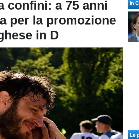
 confini: a 75 anni
In 
da per la promozione
nghese in D
Le p