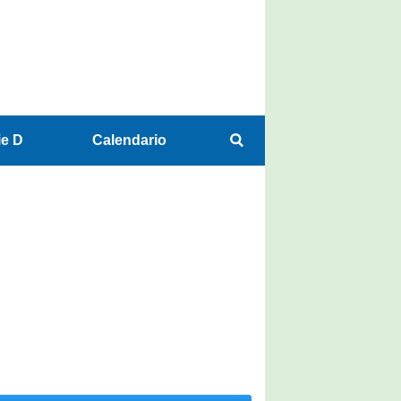
ie D
Calendario