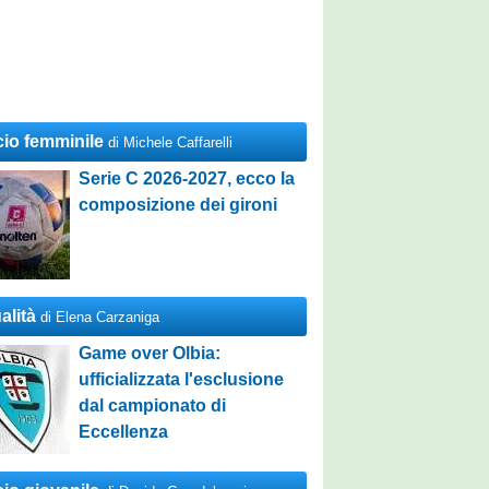
cio femminile
di Michele Caffarelli
Serie C 2026-2027, ecco la
composizione dei gironi
alità
di Elena Carzaniga
Game over Olbia:
ufficializzata l'esclusione
dal campionato di
Eccellenza