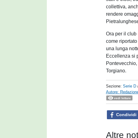
collettiva, an
rendere omaggi
Pietralunghese
Ora per il club
come riportato
una lunga notte
Eccellenza si p
Pontevecchio, i
Torgiano.
Sezione:
Serie D
Autore: Redazione
vedi letture
Condividi
Altre no