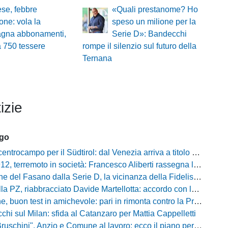
ese, febbre
«Quali prestanome? Ho
one: vola la
speso un milione per la
gna abbonamenti,
Serie D»: Bandecchi
a 750 tessere
rompe il silenzio sul futuro della
Ternana
izie
ago
ocampo per il Südtirol: dal Venezia arriva a titolo definitivo Bjarki Bjarkason
erremoto in società: Francesco Aliberti rassegna le dimissioni da tutte le cariche
Fasano dalla Serie D, la vicinanza della Fidelis Andria e le parole del presidente Vallarella
 riabbracciato Davide Martellotta: accordo con la Folgore Caratese per il ritorno in prestito
buon test in amichevole: pari in rimonta contro la Primavera del Sassuolo
cchi sul Milan: sfida al Catanzaro per Mattia Cappelletti
chini", Anzio e Comune al lavoro: ecco il piano per far rientrare i tifosi