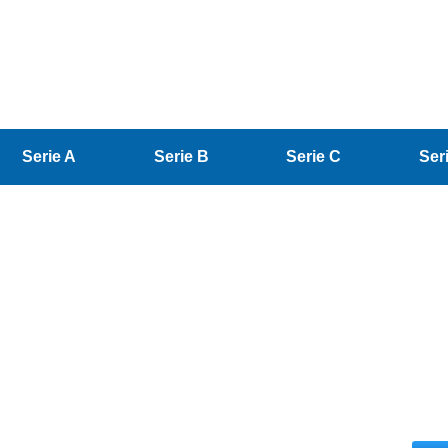
Serie A
Serie B
Serie C
Ser