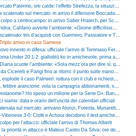
Palermo, ore calde: l'effetto Strefezza, la situazione Segre e i nomi per l'attacco
atenato sul mercato: in arrivo il difensore Boccadamo a titolo temporaneo
po a centrocampo: in arrivo Saber Hraiech, per Scappini si attende l'accordo
alifano avverte l’ambiente: «Girone difficilissimo, affascinante e bellissimo: non prometto risultati»
atenato: tris d'acquisti con Guerriero, Passiatore e Theodore
Triplo arrivo in casa Sarnese
vo innesto in difesa: ufficiale l'arrivo di Tommaso Ferraro
 Under 20 1-2: gialloblù ko in amichevole, prima apparizione per Caia
 scuote l’ambiente: «Sola mezz’ora per dire sì, qui per costruire una squadra da livello»
Cicerelli e Parigi fino ai ritorni: il punto sulle manovre del Delfino
plode il caso Palmieri: rottura con il club e richiesta di cessione
ebbre arancione: vola la campagna abbonamenti, superata quota 750 tessere
me? Ho speso un milione per la Serie D»: Bandecchi rompe il silenzio sul futuro della Ternana
ci siamo: data e orario dell'uscita dei calendari ufficiali
nata sul mercato: arrivano Alonzi, Foresta, Munaretto e Tobia
bonese 3-0: Ciotti e Achour decidono il test amichevole di Lorica
olpo per l'attacco: ufficiale l'arrivo di Thomas Alberti
riorità in attacco è Mateus Castro Da Silva: ore decisive per la fumata bianca