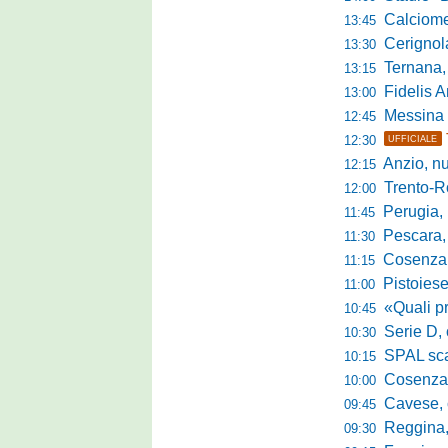
Calciomercato 
13:45
Cerignola sc
13:30
Ternana, col
13:15
Fidelis Andria, C
13:00
Messina sc
12:45
12:30
UFFICIALE
Anzio, nuo
12:15
Trento-Roma
12:00
Perugia, Diana
11:45
Pescara, da 
11:30
Cosenza, es
11:15
Pistoiese, f
11:00
«Quali prestano
10:45
Serie D, 
10:30
SPAL scate
10:15
Cosenza-Vi
10:00
Cavese, c
09:45
Reggina, la p
09:30