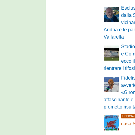
Esclu
dalla 
vicina
Andria e le pa
Vallarella
Stadio
e Comu
ecco i
rientrare i tifos
Fideli
avvert
«Giron
affascinante e
prometto risult
UFFICIA
casa 