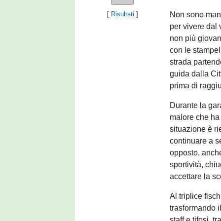
Non sono mancat
[
Risultati
]
per vivere dal 
non più giovani
con le stampell
strada partend
guida dalla Ci
prima di raggiu
Durante la gar
malore che ha 
situazione è r
continuare a se
opposto, anche
sportività, chi
accettare la sco
Al triplice fisc
trasformando il
staff e tifosi,