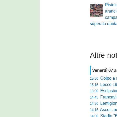
Pistoi
aranci
campa
superata quot
Altre not
Venerdì 07 
Colpo a centr
15:30
Lecco 1912, t
15:15
Esclusione del 
15:00
Francavilla PZ,
14:45
Lentigione, 
14:30
Ascoli, o
14:15
Stadio "Brus
14:00