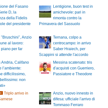
sione del Fasano
Lentigione, buon test in
Serie D, la
amichevole: pari in
nza della Fidelis
rimonta contro la
role del presidente
Primavera del Sassuolo
 "Bruschini", Anzio
Ternana, colpo a
ne al lavoro:
centrocampo: in arrivo
l piano per far
Saber Hraiech, per
i
Scappini si attende l'accordo
s Andria, Califano
Messina scatenato: tris
e l’ambiente:
d'acquisti con Guerriero,
e difficilissimo,
Passiatore e Theodore
 bellissimo: non
ati»
Triplo arrivo in
Anzio, nuovo innesto in
LE
Sarnese
difesa: ufficiale l'arrivo di
Tommaso Ferraro