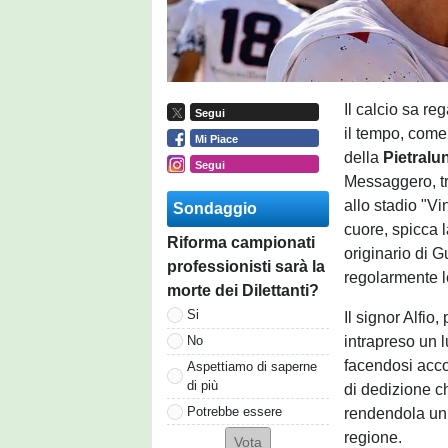
Il calcio sa re
Segui
il tempo, come
Mi Piace
della
Pietral
Segui
Messaggero, tr
allo stadio "V
Sondaggio
cuore, spicca 
Riforma campionati
originario di 
professionisti sarà la
regolarmente 
morte dei Dilettanti?
Si
Il signor Alfi
intrapreso un 
No
facendosi acco
Aspettiamo di saperne
di più
di dedizione c
Potrebbe essere
rendendola un 
regione.