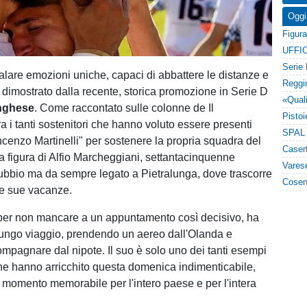
Oggi
UFFIC
galare emozioni uniche, capaci di abbattere le distanze e
 dimostrato dalla recente, storica promozione in Serie D
unghese
. Come raccontato sulle colonne de Il
a i tanti sostenitori che hanno voluto essere presenti
incenzo Martinelli" per sostenere la propria squadra del
la figura di Alfio Marcheggiani, settantacinquenne
Gubbio ma da sempre legato a Pietralunga, dove trascorre
le sue vacanze.
o, per non mancare a un appuntamento così decisivo, ha
lungo viaggio, prendendo un aereo dall'Olanda e
mpagnare dal nipote. Il suo è solo uno dei tanti esempi
he hanno arricchito questa domenica indimenticabile,
momento memorabile per l'intero paese e per l'intera