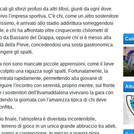
i gli sforzi profusi da altri tifosi, giunti da ogni dove
vivo l'impresa sportiva. C'è chi, come un altro sostenitore
ssimo, è arrivato allo stadio addirittura sorreggendosi
e, e chi ha affrontato oltre cinquecento chilometri di
o da Bassano del Grappa, oppure chi si è messo alla
Cal
ttà della Pieve, concedendosi una sosta gastronomica
ngere gli spalti.
a non sono mancate piccole apprensioni, come il lieve
colpito una ragazza sugli spalti. Fortunatamente, la
ientrata rapidamente, permettendo alla giovane di
guire l'incontro con serenità, proprio mentre, sul fronte
Attu
 i sostenitori dell'Ilvamaddalena vivevano la gara con
udendo la giornata con l'amarezza tipica di chi deve
nfitta.
hio finale, l'atmosfera è diventata incontenibile,
 terreno di gioco in un unico grande abbraccio tra atleti,
 tra sorrisi e commozione. In mezzo a questa gioia