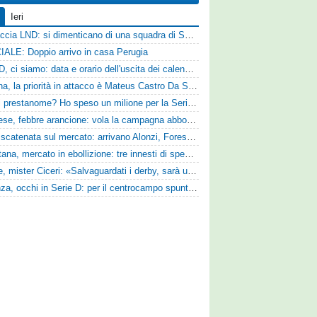
Ieri
Figuraccia LND: si dimenticano di una squadra di Serie D, è da rifare il programma Coppa Italia
IALE: Doppio arrivo in casa Perugia
Serie D, ci siamo: data e orario dell'uscita dei calendari ufficiali
Reggina, la priorità in attacco è Mateus Castro Da Silva: ore decisive per la fumata bianca
«Quali prestanome? Ho speso un milione per la Serie D»: Bandecchi rompe il silenzio sul futuro della Ternana
Pistoiese, febbre arancione: vola la campagna abbonamenti, superata quota 750 tessere
SPAL scatenata sul mercato: arrivano Alonzi, Foresta, Munaretto e Tobia
Casertana, mercato in ebollizione: tre innesti di spessore per lo scacchiere di Vinicio Espinal
Varese, mister Ciceri: «Salvaguardati i derby, sarà un campionato avvincente»
Cosenza, occhi in Serie D: per il centrocampo spunta anche Gerardo Di Gilio