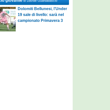
cio giovanile
di Davide Guardabascio
Dolomiti Bellunesi, l’Under
19 sale di livello: sarà nel
campionato Primavera 3