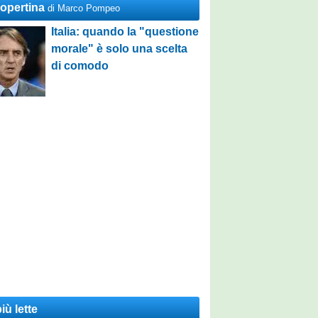
Copertina
di Marco Pompeo
Italia: quando la "questione
morale" è solo una scelta
di comodo
iù lette