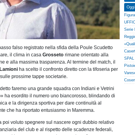
Oggi
UFFIC
asso falso registrato nella sfida della Poule Scudetto
are, il clima in casa
Grosseto
rimane orientato alla
 e alla massima trasparenza. Al termine del match, il
 Lamioni
ha scelto il confronto diretto con la tifoseria per
 sulle prossime tappe societarie.
etto faremo una grande squadra con Indiani e Vetrini
» ha esordito il numero uno biancorosso, blindando di
cnica e la dirigenza sportiva per dare continuità al
nte che ha riportato entusiasmo in Maremma.
ha poi voluto spegnere sul nascere ogni dubbio relativo
inanziaria del club e al rispetto delle scadenze federali,