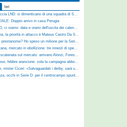
Ieri
Figuraccia LND: si dimenticano di una squadra di Serie D, è da rifare il programma Coppa Italia
IALE: Doppio arrivo in casa Perugia
Serie D, ci siamo: data e orario dell'uscita dei calendari ufficiali
Reggina, la priorità in attacco è Mateus Castro Da Silva: ore decisive per la fumata bianca
«Quali prestanome? Ho speso un milione per la Serie D»: Bandecchi rompe il silenzio sul futuro della Ternana
Casertana, mercato in ebollizione: tre innesti di spessore per lo scacchiere di Vinicio Espinal
SPAL scatenata sul mercato: arrivano Alonzi, Foresta, Munaretto e Tobia
Pistoiese, febbre arancione: vola la campagna abbonamenti, superata quota 750 tessere
Varese, mister Ciceri: «Salvaguardati i derby, sarà un campionato avvincente»
Cosenza, occhi in Serie D: per il centrocampo spunta anche Gerardo Di Gilio