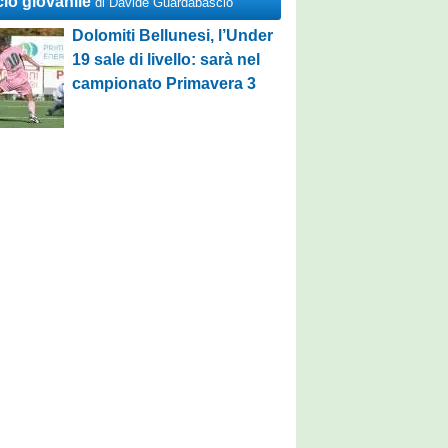
cio giovanile
di Davide Guardabascio
Dolomiti Bellunesi, l’Under
19 sale di livello: sarà nel
campionato Primavera 3