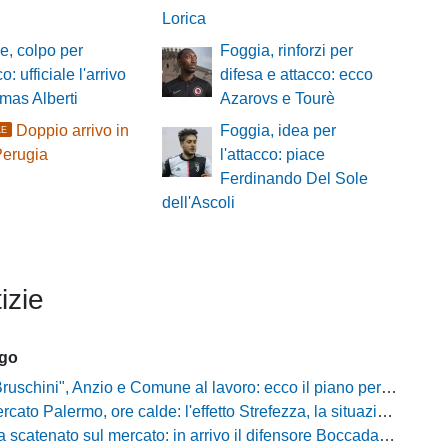
Lorica
, colpo per
Foggia, rinforzi per
co: ufficiale l'arrivo
difesa e attacco: ecco
mas Alberti
Azarovs e Tourè
Doppio arrivo in
Foggia, idea per
LE
Perugia
l'attacco: piace
Ferdinando Del Sole
dell'Ascoli
izie
ago
chini", Anzio e Comune al lavoro: ecco il piano per far rientrare i tifosi
Palermo, ore calde: l'effetto Strefezza, la situazione Segre e i nomi per l'attacco
atenato sul mercato: in arrivo il difensore Boccadamo a titolo temporaneo