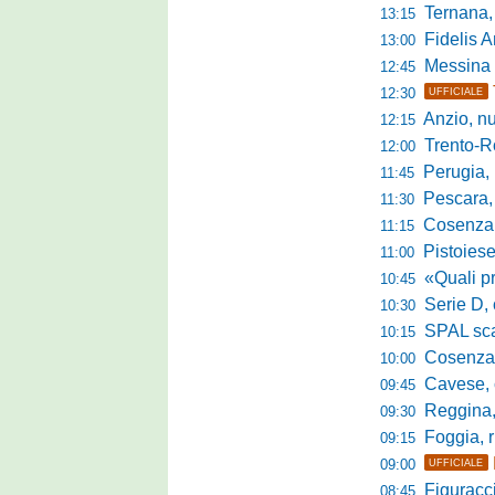
Ternana, col
13:15
Fidelis Andria, C
13:00
Messina sc
12:45
12:30
UFFICIALE
Anzio, nuo
12:15
Trento-Roma
12:00
Perugia, Diana
11:45
Pescara, da 
11:30
Cosenza, es
11:15
Pistoiese, f
11:00
«Quali prestano
10:45
Serie D, 
10:30
SPAL scate
10:15
Cosenza-Vi
10:00
Cavese, c
09:45
Reggina, la p
09:30
Foggia, r
09:15
09:00
UFFICIALE
Figuraccia LN
08:45