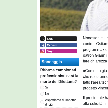
Nonostante il p
Segui
contro l'Ostiam
Mi Piace
programmazione
Segui
patron
Gianni
fare chiarezza
Sondaggio
Riforma campionati
«Come ho già d
professionisti sarà la
che resteranno
morte dei Dilettanti?
fatto l'area te
Si
progetto vince
No
Il presidente 
Aspettiamo di saperne
alla solidità f
di più