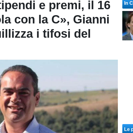
pendi e premi, il 16
In 
la con la C», Gianni
lizza i tifosi del
Le p