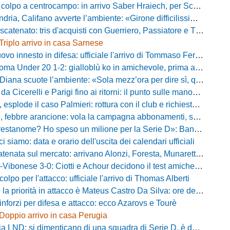
po a centrocampo: in arrivo Saber Hraiech, per Scappini si attende l'accordo
alifano avverte l’ambiente: «Girone difficilissimo, affascinante e bellissimo: non prometto risultati»
atenato: tris d'acquisti con Guerriero, Passiatore e Theodore
Triplo arrivo in casa Sarnese
vo innesto in difesa: ufficiale l'arrivo di Tommaso Ferraro
 Under 20 1-2: gialloblù ko in amichevole, prima apparizione per Caia
 scuote l’ambiente: «Sola mezz’ora per dire sì, qui per costruire una squadra da livello»
Cicerelli e Parigi fino ai ritorni: il punto sulle manovre del Delfino
plode il caso Palmieri: rottura con il club e richiesta di cessione
ebbre arancione: vola la campagna abbonamenti, superata quota 750 tessere
me? Ho speso un milione per la Serie D»: Bandecchi rompe il silenzio sul futuro della Ternana
ci siamo: data e orario dell'uscita dei calendari ufficiali
nata sul mercato: arrivano Alonzi, Foresta, Munaretto e Tobia
bonese 3-0: Ciotti e Achour decidono il test amichevole di Lorica
olpo per l'attacco: ufficiale l'arrivo di Thomas Alberti
riorità in attacco è Mateus Castro Da Silva: ore decisive per la fumata bianca
inforzi per difesa e attacco: ecco Azarovs e Tourè
Doppio arrivo in casa Perugia
D: si dimenticano di una squadra di Serie D, è da rifare il programma Coppa Italia