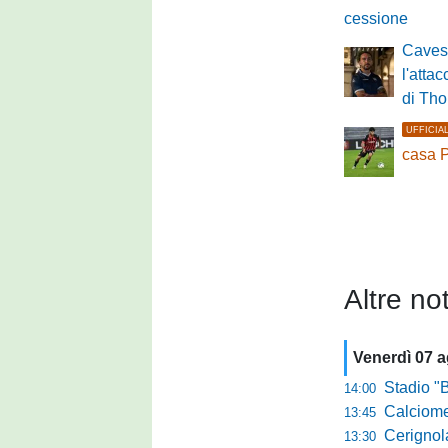
cessione
Cavese
l'attac
di Tho
UFFICIA
casa 
Altre not
Venerdì 07 
Stadio "Brus
14:00
Calciomercato 
13:45
Cerignola sc
13:30