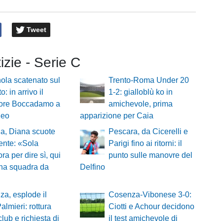
Tweet
tizie - Serie C
ola scatenato sul
Trento-Roma Under 20
: in arrivo il
1-2: gialloblù ko in
sore Boccadamo a
amichevole, prima
neo
apparizione per Caia
a, Diana scuote
Pescara, da Cicerelli e
ente: «Sola
Parigi fino ai ritorni: il
ra per dire sì, qui
punto sulle manovre del
una squadra da
Delfino
a, esplode il
Cosenza-Vibonese 3-0:
almieri: rottura
Ciotti e Achour decidono
club e richiesta di
il test amichevole di