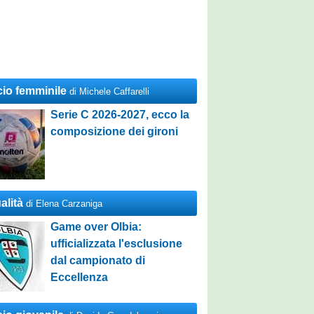
cio femminile
di Michele Caffarelli
Serie C 2026-2027, ecco la
composizione dei gironi
alità
di Elena Carzaniga
Game over Olbia:
ufficializzata l'esclusione
dal campionato di
Eccellenza