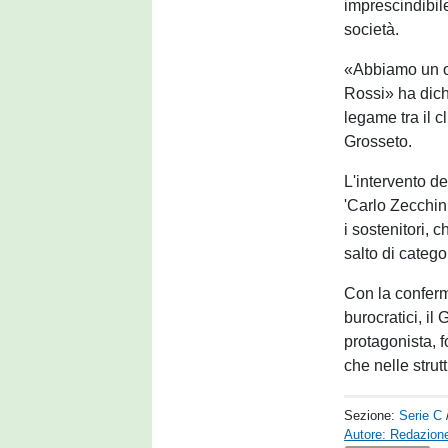
imprescindibile
società.
«Abbiamo un ot
Rossi» ha dichi
legame tra il 
Grosseto.
L'intervento de
'Carlo Zecchini
i sostenitori, 
salto di catego
Con la conferm
burocratici, i
protagonista, f
che nelle strut
Sezione:
Serie C
Autore: Redazione