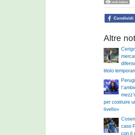
vedi letture
Condividi
Altre no
Cerign
mercato
difen
titolo tempora
Perugi
l’ambi
mezz’o
per costruire 
livello»
Cosenz
caso P
con il 