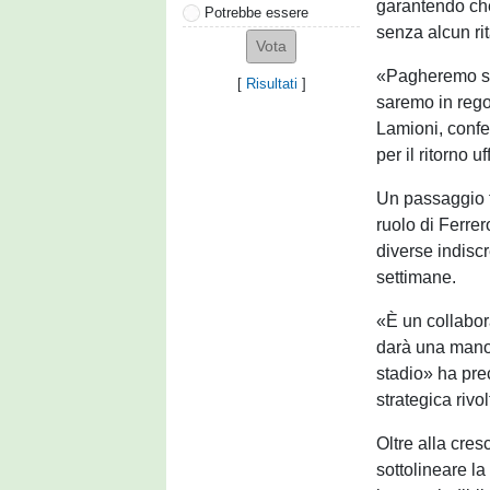
garantendo che
Potrebbe essere
senza alcun ri
«Pagheremo sti
[
Risultati
]
saremo in rego
Lamioni, confe
per il ritorno u
Un passaggio f
ruolo di Ferrer
diverse indiscr
settimane.
«È un collabor
darà una mano 
stadio» ha pre
strategica rivol
Oltre alla cres
sottolineare la