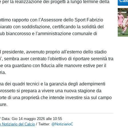
Cal
 per la realizzazione dei progetti a lungo termine della
timo rapporto con l’Assessore dello Sport Fabrizio
arato con soddisfazione, certificando la solidità del
club biancorosso e l'amministrazione comunale di
l presidente, avvenuto proprio all'esterno dello stadio
', sembra aver centrato l'obiettivo di riportare serenità tra
che ora guardano con fiducia alle manovre estive per il
ria.
a dei quadri tecnici e la garanzia degli adempimenti
l Grosseto si prepara a vivere una nuova stagione da
orte di una proprietà che intende investire sia sul campo
ture.
/ Data:
Gio 14 maggio 2026 alle 10:55
 Notiziario del Calcio
/ Twitter:
@NotiziarioC