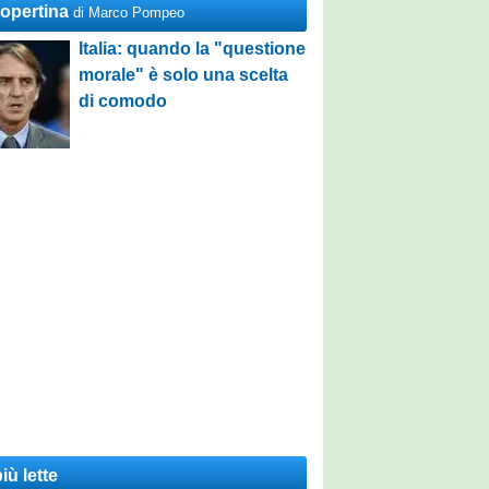
Copertina
di Marco Pompeo
Italia: quando la "questione
morale" è solo una scelta
di comodo
iù lette