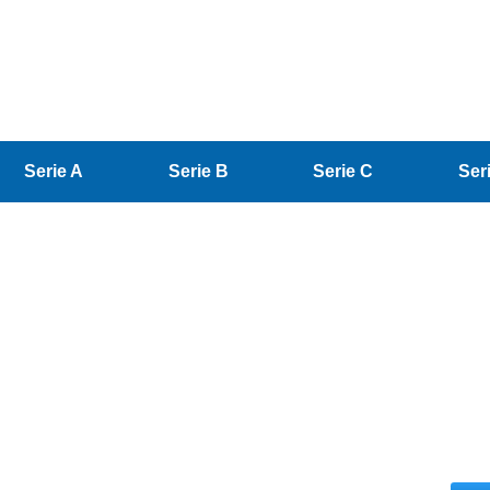
Serie A
Serie B
Serie C
Ser