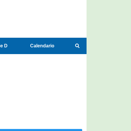
ie D
Calendario