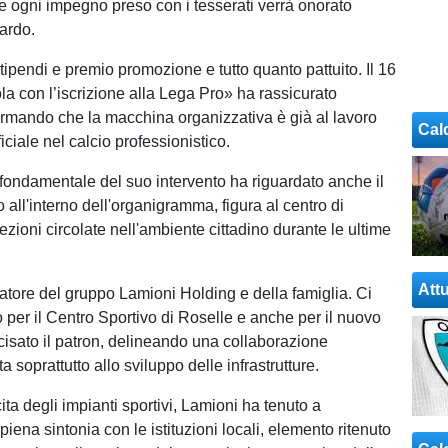
 ogni impegno preso con i tesserati verrà onorato
tardo.
pendi e premio promozione e tutto quanto pattuito. Il 16
la con l’iscrizione alla Lega Pro» ha rassicurato
rmando che la macchina organizzativa è già al lavoro
Cal
fficiale nel calcio professionistico.
ondamentale del suo intervento ha riguardato anche il
o all'interno dell'organigramma, figura al centro di
ezioni circolate nell'ambiente cittadino durante le ultime
Attu
atore del gruppo Lamioni Holding e della famiglia. Ci
per il Centro Sportivo di Roselle e anche per il nuovo
cisato il patron, delineando una collaborazione
ta soprattutto allo sviluppo delle infrastrutture.
cita degli impianti sportivi, Lamioni ha tenuto a
 piena sintonia con le istituzioni locali, elemento ritenuto