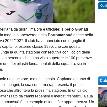
Oggi
nell’aria da giorni, ma ora è ufficiale:
Tiberio Granati
 la maglia biancoverde della
Portomansuè
anche nella
iva 2026/2027. Il club ha annunciato con orgoglio il
o capitano, esterno classe 1996, che con questa
unge la quinta stagione consecutiva con i colori della
. Un percorso che lo ha visto superare le 100 presenze
in uno dei pilastri fondamentali della squadra, sia in
i.
solo un giocatore, ma un simbolo. Capitano e punto di
Cal
r i compagni, la sua conferma rappresenta il primo
rosa che affronterà la prossima stagione. In un calcio
tterizzato da cambi repentini e mercati frenetici, la sua
Portomansuè è un esempio di fedeltà e appartenenza. Un