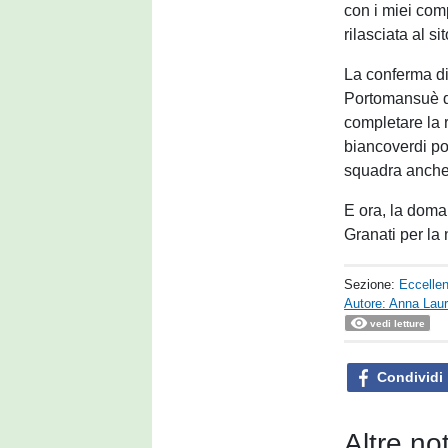
con i miei comp
rilasciata al si
La conferma di 
Portomansuè do
completare la r
biancoverdi pos
squadra anche
E ora, la doman
Granati per l
Sezione:
Eccelle
Autore: Anna Laur
vedi letture
Condividi
Altre no