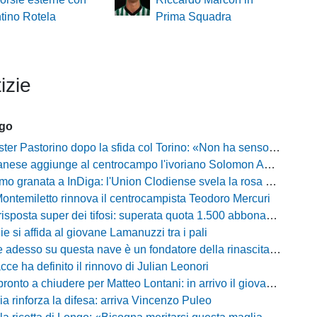
ntino Rotela
Prima Squadra
izie
ago
Pastorino dopo la sfida col Torino: «Non ha senso chiudersi e fare le barricate»
ese aggiunge al centrocampo l'ivoriano Solomon Andrews Manu
granata a InDiga: l'Union Clodiense svela la rosa per la nuova annata
Montemiletto rinnova il centrocampista Teodoro Mercuri
risposta super dei tifosi: superata quota 1.500 abbonamenti
lie si affida al giovane Lamanuzzi tra i pali
sso su questa nave è un fondatore della rinascita»: Davis carica l'ambiente Messina
acce ha definito il rinnovo di Julian Leonori
o a chiudere per Matteo Lontani: in arrivo il giovane talento dello Spezia
ia rinforza la difesa: arriva Vincenzo Puleo