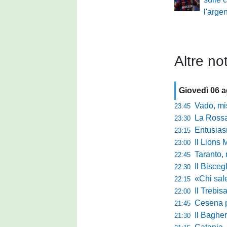
l'arge
Altre not
Giovedì 06 
Vado, mister 
23:45
La Rossan
23:30
Entusiasmo 
23:15
Il Lions 
23:00
Taranto, 
22:45
Il Bisceg
22:30
«Chi sale ade
22:15
Il Trebis
22:00
Cesena pront
21:45
Il Bagher
21:30