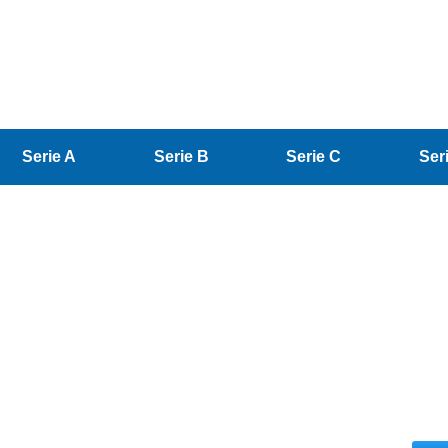
Serie A
Serie B
Serie C
Ser