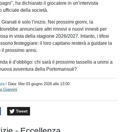
agni", ha dichiarato il giocatore in un’intervista
to ufficiale della società.
Granati è solo l’inizio. Nei prossimi giorni, la
vrebbe annunciare altri rinnovi e nuovi innesti per
osa in vista della stagione 2026/2027. Intanto, i tifosi
sono festeggiare: il loro capitano resterà a guidare la
 il prossimo anno.
da è d’obbligo: chi sarà il prossimo tassello a unirsi a
a nuova avventura della Portomansuè?
nza
/ Data:
Mer 03 giugno 2026 alle 13:00
a Giannini
Tweet
tizie - Eccellenza