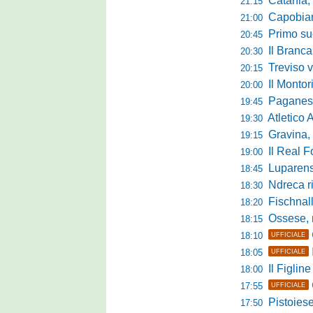
Catania, la 
21:15
Capobianco è
21:00
Primo succ
20:45
Il Brancal
20:30
Treviso vittori
20:15
Il Monto
20:00
Paganese di 
19:45
Atletico 
19:30
Gravina, parl
19:15
Il Real For
19:00
Luparense, p
18:45
Ndreca rin
18:30
Fischnaller-R
18:20
Ossese, mister C
18:15
18:10
UFFICIALE
18:05
UFFICIALE
Il Figline
18:00
17:55
UFFICIALE
Pistoiese in 
17:50