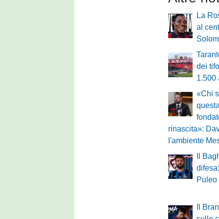
La Ro
al cen
Solom
Tarant
dei ti
1.500
«Chi s
questa
fondat
rinascita»: Dav
l'ambiente Me
Il Bag
difesa
Puleo
Il Bra
sulle 