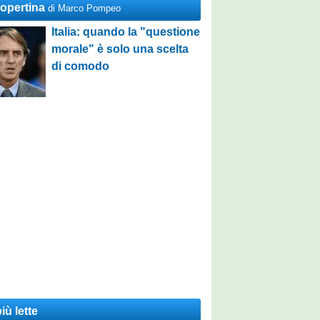
Copertina
di Marco Pompeo
Italia: quando la "questione
morale" è solo una scelta
di comodo
iù lette