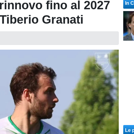
innovo fino al 2027
In 
 Tiberio Granati
Le p