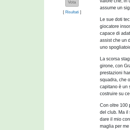
valore che, in 
assume un sign
[
Risultati
]
Le sue doti te
giocatore insos
capace di adatt
assist che un d
uno spogliatoio
La scorsa stag
girone, con Gr
prestazioni han
squadra, che o
capitano è un 
costruire su ce
Con oltre 100 p
del club. Ma il
dare il mio con
maglia per me s