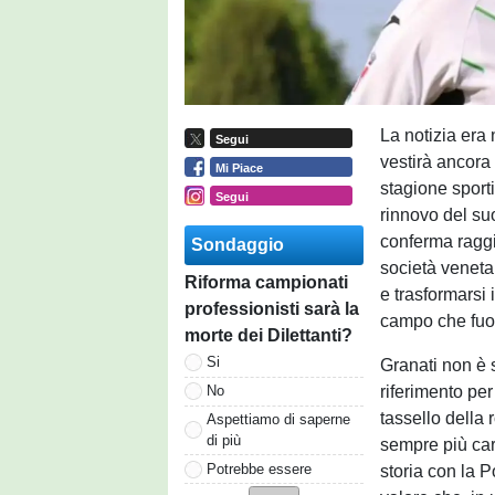
La notizia era 
Segui
vestirà ancora
Mi Piace
stagione sport
Segui
rinnovo del su
conferma raggi
Sondaggio
società veneta
Riforma campionati
e trasformarsi 
professionisti sarà la
campo che fuor
morte dei Dilettanti?
Si
Granati non è 
riferimento pe
No
tassello della 
Aspettiamo di saperne
di più
sempre più cara
Potrebbe essere
storia con la 