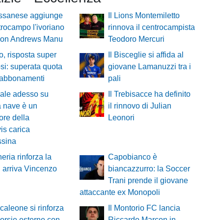
ssanese aggiunge
Il Lions Montemiletto
trocampo l'ivoriano
rinnova il centrocampista
on Andrews Manu
Teodoro Mercuri
o, risposta super
Il Bisceglie si affida al
fosi: superata quota
giovane Lamanuzzi tra i
 abbonamenti
pali
ale adesso su
Il Trebisacce ha definito
 nave è un
il rinnovo di Julian
ore della
Leonori
is carica
ssina
heria rinforza la
Capobianco è
: arriva Vincenzo
biancazzurro: la Soccer
Trani prende il giovane
attaccante ex Monopoli
ncaleone si rinforza
Il Montorio FC lancia
corsie esterne con
Riccardo Marcon in