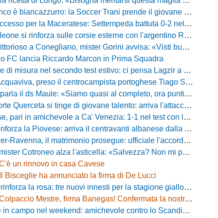
ricetta di Longo: «Bisogna meritarsi questa maglia ogni singolo giorno»
 biancazzurro: la Soccer Trani prende il giovane attaccante ex Monopoli
esso per la Maceratese: Settempeda battuta 0-2 nella ripresa
eone si rinforza sulle corsie esterne con l'argentino Rotela
oso a Conegliano, mister Gorini avvisa: «Visti buoni spunti, ma c'è ancora tanto da lavorare»
rio FC lancia Riccardo Marcon in Prima Squadra
misura nel secondo test estivo: ci pensa Lagzir a piegare l'Equipe Campania
Acquaviva, preso il centrocampista portoghese Tiago Santos
a il ds Maule: «Siamo quasi al completo, ora puntiamo sugli esterni d'attacco»
te Querceta si tinge di giovane talento: arriva l'attaccante Lucchesi
ari in amichevole a Ca' Venezia: 1-1 nel test con la Primavera lagunare
forza la Piovese: arriva il centravanti albanese dalla serie D
avenna, il matrimonio prosegue: ufficiale l'accordo quinquennale per l'attacco
otroneo alza l'asticella: «Salvezza? Non mi pongo limiti, voglio vincere più partite possibile»
C'è un rinnovo in casa Cavese
Il Bisceglie ha annunciato la firma di De Lucci
 rinforza la rosa: tre nuovi innesti per la stagione gialloblù
Colpaccio Mestre, firma Banegas! Confermata la nostra anteprima
campo nel weekend: amichevole contro lo Scandicci allo stadio Strulli di Monsummano