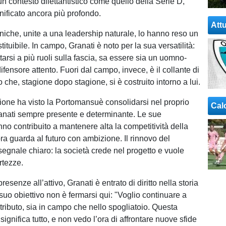
un contesto dilettantistico come quello della Serie D,
ificato ancora più profondo.
Attu
cniche, unite a una leadership naturale, lo hanno reso un
tituibile. In campo, Granati è noto per la sua versatilità:
arsi a più ruoli sulla fascia, sa essere sia un uomno-
ifensore attento. Fuori dal campo, invece, è il collante di
 che, stagione dopo stagione, si è costruito intorno a lui.
ione ha visto la Portomansuè consolidarsi nel proprio
Cal
anati sempre presente e determinante. Le sue
no contribuito a mantenere alta la competitività della
ra guarda al futuro con ambizione. Il rinnovo del
segnale chiaro: la società crede nel progetto e vuole
rtezze.
resenze all’attivo, Granati è entrato di diritto nella storia
 suo obiettivo non è fermarsi qui: "Voglio continuare a
tributo, sia in campo che nello spogliatoio. Questa
ignifica tutto, e non vedo l’ora di affrontare nuove sfide