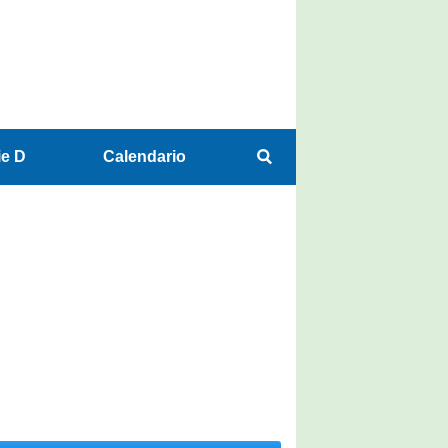
ie D
Calendario