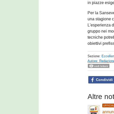
in piazze esige
Per la Sansever
una stagione ch
L'esperienza d
gruppo nei mom
tecniche potreb
obiettivi prefis
Sezione:
Eccelle
Autore: Redazione
vedi letture
Condividi
Altre no
UFFICIA
annunc