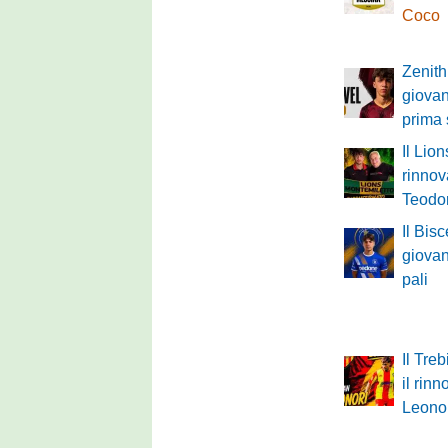
Coco
Zenith
giovan
prima
Il Lio
rinnov
Teodo
Il Bisc
giovan
pali
Il Tre
il rinn
Leono