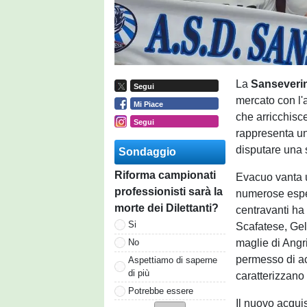
La
Sanseveri
Segui
mercato con l'a
Mi Piace
che arricchisce
Segui
rappresenta un
disputare una s
Sondaggio
Riforma campionati
Evacuo vanta un
professionisti sarà la
numerose esperi
morte dei Dilettanti?
centravanti ha
Si
Scafatese, Gel
maglie di Angr
No
permesso di ac
Aspettiamo di saperne
di più
caratterizzano 
Potrebbe essere
Il nuovo acqui