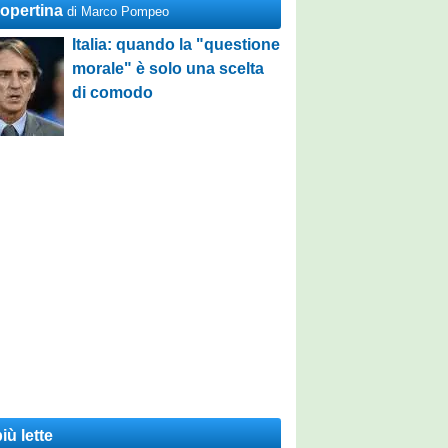
Copertina
di Marco Pompeo
Italia: quando la "questione
morale" è solo una scelta
di comodo
iù lette