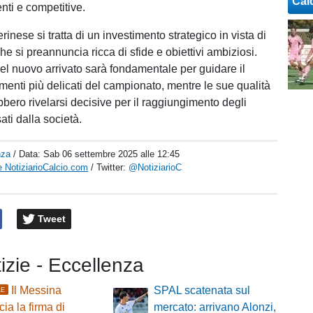
Cal
nti e competitive.
inese si tratta di un investimento strategico in vista di
e si preannuncia ricca di sfide e obiettivi ambiziosi.
el nuovo arrivato sarà fondamentale per guidare il
enti più delicati del campionato, mentre le sue qualità
bero rivelarsi decisive per il raggiungimento degli
sati dalla società.
nza
/ Data:
Sab 06 settembre 2025 alle 12:45
 NotiziarioCalcio.com
/ Twitter:
@NotiziarioC
Tweet
tizie - Eccellenza
Il Messina
SPAL scatenata sul
LE
ia la firma di
mercato: arrivano Alonzi,