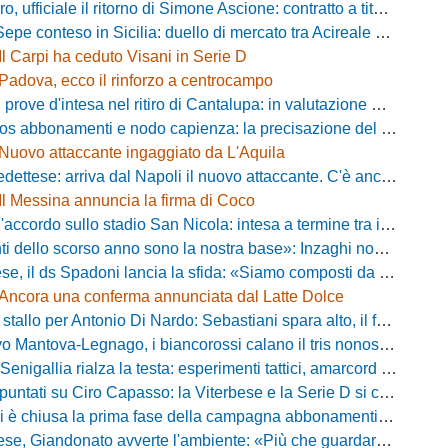
fficiale il ritorno di Simone Ascione: contratto a titolo definitivo fino al 2029
pe conteso in Sicilia: duello di mercato tra Acireale e Messina
Il Carpi ha ceduto Visani in Serie D
Padova, ecco il rinforzo a centrocampo
ove d'intesa nel ritiro di Cantalupa: in valutazione Blazevic e Anton
s abbonamenti e nodo capienza: la precisazione del club laniero
Nuovo attaccante ingaggiato da L'Aquila
ese: arriva dal Napoli il nuovo attaccante. C'è anche l'ufficialità
Il Messina annuncia la firma di Coco
cordo sullo stadio San Nicola: intesa a termine tra il Comune e il club di De Laurentiis
ello scorso anno sono la nostra base»: Inzaghi non si nasconde e carica l'ambiente
ds Spadoni lancia la sfida: «Siamo composti da elementi validi con motivazioni altissime»
Ancora una conferma annunciata dal Latte Dolce
llo per Antonio Di Nardo: Sebastiani spara alto, il futuro resta un enigma
tova-Legnago, i biancorossi calano il tris nonostante il gran caldo: il racconto de L'Arena
igallia rialza la testa: esperimenti tattici, amarcord e lo sguardo al Rimini
tati su Ciro Capasso: la Viterbese e la Serie D si contendono l'esterno ex Fiorentina
hiusa la prima fase della campagna abbonamenti: circa 400 tessere rinnovate in prelazione
o avverte l'ambiente: «Più che guardare chi avremo di fronte, mi interessa vedere la mia squadra migliorare giorno dopo giorno»