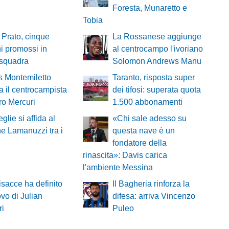
Foresta, Munaretto e
Tobia
 Prato, cinque
La Rossanese aggiunge
i promossi in
al centrocampo l'ivoriano
 squadra
Solomon Andrews Manu
ns Montemiletto
Taranto, risposta super
a il centrocampista
dei tifosi: superata quota
ro Mercuri
1.500 abbonamenti
eglie si affida al
«Chi sale adesso su
e Lamanuzzi tra i
questa nave è un
fondatore della
rinascita»: Davis carica
l'ambiente Messina
bisacce ha definito
Il Bagheria rinforza la
ovo di Julian
difesa: arriva Vincenzo
ri
Puleo