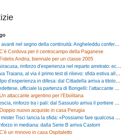
izie
ago
ti nel segno della continuità: Angheleddu confermato in panchina, in attacco arriva Loru
C'è Cordova per il centrocampo della Paganese
Fidelis Andria, biennale per un classe 2005
racusa, rinforzo d'esperienza nel reparto arretrato: ecco Orlando
aiana, al via il primo test di rilievo: sfida estiva allo Zecchini con il Grosseto
d'esperienza in difesa: dal Cittadella arriva a titolo definitivo Riccardo Gatti
ese, ufficiale la partenza di Bongelli: l'attaccante passa in Serie D
Un attaccante argentino per l'Ebolitana
ia, rinforzo tra i pali: dal Sassuolo arriva il portiere Gioele Zacchi
Doppio nuovo acquisto in casa Perugia
 Tisci lancia la sfida: «Possiamo fare qualcosa di storico e regalarci la trasferta a Genova»
inforzo in mediana: dalla Serie B arriva Castorri
C'è un rinnovo in casa Ospitaletto