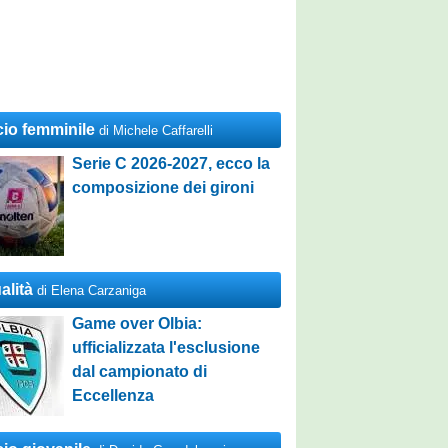
cio femminile
di Michele Caffarelli
Serie C 2026-2027, ecco la
composizione dei gironi
alità
di Elena Carzaniga
Game over Olbia:
ufficializzata l'esclusione
dal campionato di
Eccellenza