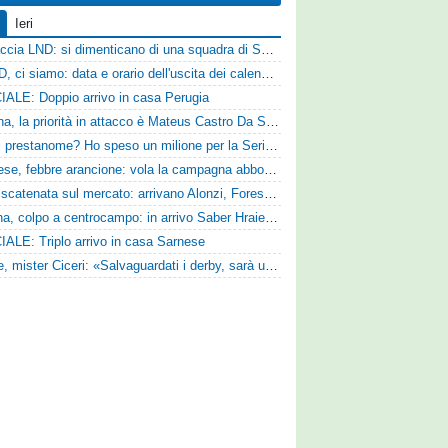
Ieri
Figuraccia LND: si dimenticano di una squadra di Serie D, è da rifare il programma Coppa Italia
Serie D, ci siamo: data e orario dell'uscita dei calendari ufficiali
IALE: Doppio arrivo in casa Perugia
Reggina, la priorità in attacco è Mateus Castro Da Silva: ore decisive per la fumata bianca
«Quali prestanome? Ho speso un milione per la Serie D»: Bandecchi rompe il silenzio sul futuro della Ternana
Pistoiese, febbre arancione: vola la campagna abbonamenti, superata quota 750 tessere
SPAL scatenata sul mercato: arrivano Alonzi, Foresta, Munaretto e Tobia
Ternana, colpo a centrocampo: in arrivo Saber Hraiech, per Scappini si attende l'accordo
IALE: Triplo arrivo in casa Sarnese
Varese, mister Ciceri: «Salvaguardati i derby, sarà un campionato avvincente»