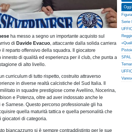
Oggi
UFFIC
nese
ha messo a segno un importante acquisto sul
rrivo di
Davide Evacuo
, attaccante dalla solida carriera
 il reparto offensivo della squadra. Il giocatore
 innesto di qualità ed esperienza per il club, che punta a
tagione di alto livello.
UFFIC
 curriculum di tutto rispetto, costruito attraverso
enze in diverse realtà calcistiche del Sud Italia. Il
 militato in squadre prestigiose come Avellino, Nocerina,
bison e Potenza, oltre ad aver indossato anche le
i e Sarnese. Questo percorso professionale gli ha
quisire quella maturità tattica e quella personalità che
i giocatori di categoria.
sto biancazzurro si è sempre contraddistinto per le sue