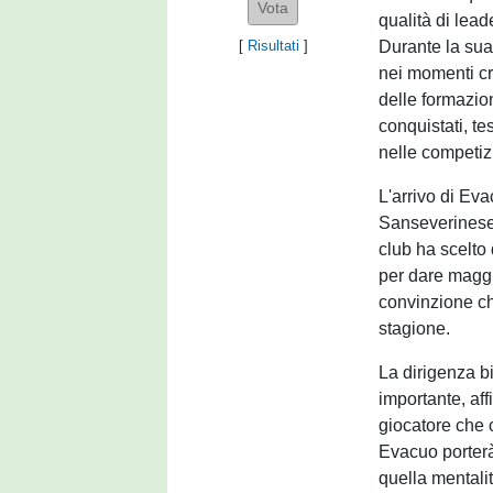
qualità di lead
Durante la sua
[
Risultati
]
nei momenti cr
delle formazion
conquistati, t
nelle competiz
L'arrivo di Ev
Sanseverinese d
club ha scelto
per dare maggio
convinzione ch
stagione.
La dirigenza b
importante, aff
giocatore che 
Evacuo porterà
quella mentalit