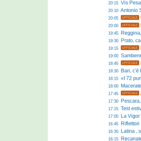
Vis Pesaro, u
20:15
Antonio Se
20:10
20:05
UFFICIALE
20:00
UFFICIALE
Reggina, pr
19:45
Prato, cao
19:30
19:15
UFFICIALE
Sambenedett
19:00
18:45
UFFICIALE
Bari, c'è l'ac
18:30
«I 72 punti d
18:15
Maceratese, il 
18:00
17:45
UFFICIALE
Pescara, sta
17:30
Test estivo Man
17:15
La Vigor Sen
17:00
Riflettori pun
16:45
Latina , si è c
16:30
Recanatese, Giandonat
16:15