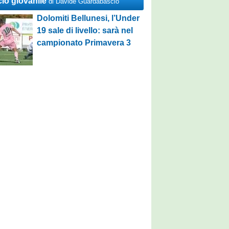
cio giovanile
di Davide Guardabascio
Dolomiti Bellunesi, l’Under
19 sale di livello: sarà nel
campionato Primavera 3