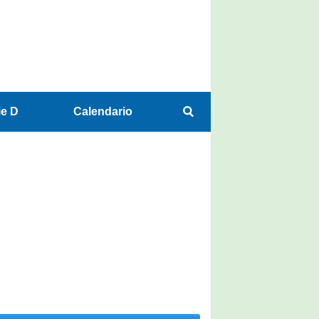
ie D
Calendario