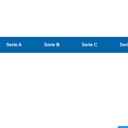
Serie A
Serie B
Serie C
Ser