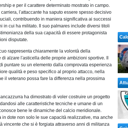
ership e per il carattere determinato mostrato in campo.
 carriera, l'attaccante ha saputo essere spesso decisivo
uciali, contribuendo in maniera significativa ai successi
i in cui ha militato. Il suo palmares include diversi titoli
estimonianza della sua capacità di essere protagonista
Cal
ioni disputate.
acuo rappresenta chiaramente la volontà della
i alzare l'asticella delle proprie ambizioni sportive. Il
 di puntare su un elemento dalla comprovata esperienza
re qualità e peso specifico al proprio attacco, nella
e il veterano possa fare la differenza nella prossima
Attu
iancazzurra ha dimostrato di voler costruire un progetto
idandosi alle caratteristiche tecniche e umane di un
conosce bene le dinamiche del calcio meridionale.
 in dote non solo le sue capacità realizzative, ma anche
à vincente che si è forgiata attraverso anni di militanza