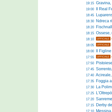
Gravina, parl
19:15
Il Real For
19:00
Luparense, p
18:45
Ndreca rin
18:30
Fischnaller-R
18:20
Ossese, mister C
18:15
18:10
UFFICIALE
18:05
UFFICIALE
Il Figline
18:00
17:55
UFFICIALE
Pistoiese in 
17:50
Sorrento, 
17:45
Acireale,
17:40
Foggia a ca
17:35
La Polimn
17:30
L'Oltrepò
17:25
Sanremese
17:20
Derby del P
17:15
Messina, 
17:10