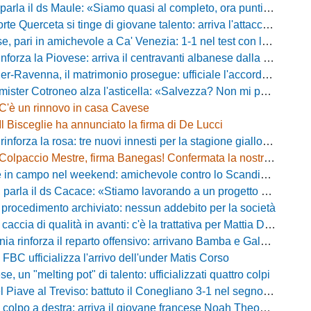
a il ds Maule: «Siamo quasi al completo, ora puntiamo sugli esterni d'attacco»
te Querceta si tinge di giovane talento: arriva l'attaccante Lucchesi
ari in amichevole a Ca' Venezia: 1-1 nel test con la Primavera lagunare
forza la Piovese: arriva il centravanti albanese dalla serie D
avenna, il matrimonio prosegue: ufficiale l'accordo quinquennale per l'attacco
otroneo alza l'asticella: «Salvezza? Non mi pongo limiti, voglio vincere più partite possibile»
C'è un rinnovo in casa Cavese
Il Bisceglie ha annunciato la firma di De Lucci
 rinforza la rosa: tre nuovi innesti per la stagione gialloblù
Colpaccio Mestre, firma Banegas! Confermata la nostra anteprima
campo nel weekend: amichevole contro lo Scandicci allo stadio Strulli di Monsummano
parla il ds Cacace: «Stiamo lavorando a un progetto ambizioso»
 procedimento archiviato: nessun addebito per la società
ccia di qualità in avanti: c'è la trattativa per Mattia Della Morte
ia rinforza il reparto offensivo: arrivano Bamba e Galeota
 FBC ufficializza l'arrivo dell'under Matis Corso
, un "melting pot" di talento: ufficializzati quattro colpi
iave al Treviso: battuto il Conegliano 3-1 nel segno di Gerbi e Vita
colpo a destra: arriva il giovane francese Noah Theodore