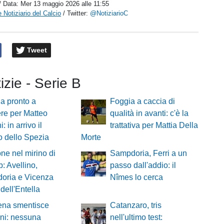
/ Data:
Mer 13 maggio 2026 alle 11:55
 Notiziario del Calcio
/ Twitter:
@NotiziarioC
Tweet
tizie - Serie B
a pronto a
Foggia a caccia di
re per Matteo
qualità in avanti: c'è la
: in arrivo il
trattativa per Mattia Della
o dello Spezia
Morte
e nel mirino di
Sampdoria, Ferri a un
b: Avellino,
passo dall'addio: il
oria e Vicenza
Nîmes lo cerca
 dell'Entella
ena smentisce
Catanzaro, tris
ni: nessuna
nell'ultimo test: