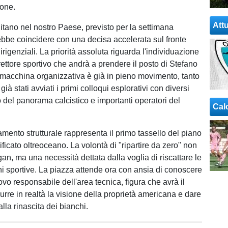
ione.
Attu
tillitano nel nostro Paese, previsto per la settimana
ebbe coincidere con una decisa accelerata sul fronte
rigenziali. La priorità assoluta riguarda l'individuazione
rettore sportivo che andrà a prendere il posto di Stefano
macchina organizzativa è già in pieno movimento, tanto
ià stati avviati i primi colloqui esplorativi con diversi
co del panorama calcistico e importanti operatori del
Cal
mento strutturale rappresenta il primo tassello del piano
nificato oltreoceano. La volontà di "ripartire da zero" non
an, ma una necessità dettata dalla voglia di riscattare le
ni sportive. La piazza attende ora con ansia di conoscere
vo responsabile dell'area tecnica, figura che avrà il
urre in realtà la visione della proprietà americana e dare
 alla rinascita dei bianchi.