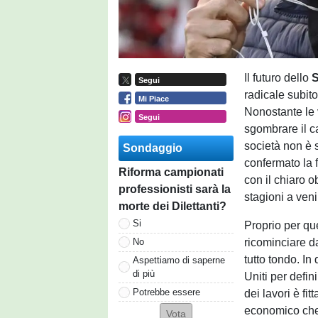
Il futuro dello
Segui
radicale subito
Mi Piace
Nonostante le v
Segui
sgombrare il c
società non è 
Sondaggio
confermato la 
Riforma campionati
con il chiaro ob
professionisti sarà la
stagioni a veni
morte dei Dilettanti?
Si
Proprio per que
ricominciare d
No
tutto tondo. In 
Aspettiamo di saperne
di più
Uniti per defin
Potrebbe essere
dei lavori è fit
economico che 