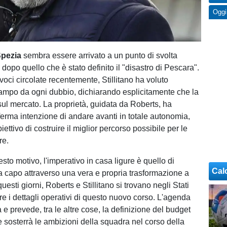
Oggi
Spezia
sembra essere arrivato a un punto di svolta
 dopo quello che è stato definito il "disastro di Pescara".
oci circolate recentemente, Stillitano ha voluto
ampo da ogni dubbio, dichiarando esplicitamente che la
sul mercato. La proprietà, guidata da Roberts, ha
ferma intenzione di andare avanti in totale autonomia,
iettivo di costruire il miglior percorso possibile per le
re.
sto motivo, l'imperativo in casa ligure è quello di
Cal
a capo attraverso una vera e propria trasformazione a
questi giorni, Roberts e Stillitano si trovano negli Stati
ire i dettagli operativi di questo nuovo corso. L'agenda
ta e prevede, tra le altre cose, la definizione del budget
sosterrà le ambizioni della squadra nel corso della