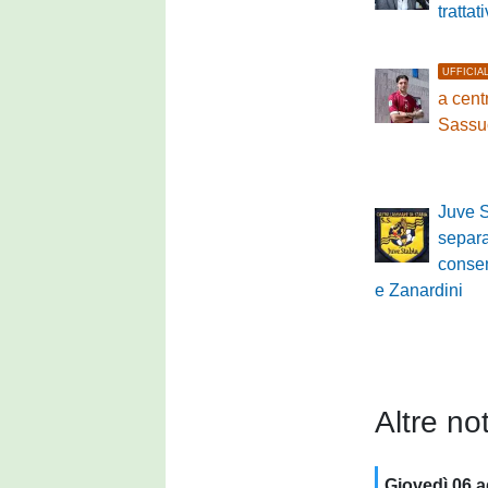
tratta
UFFICIA
a cen
Sassu
Juve S
separ
conse
e Zanardini
Altre not
Giovedì 06 