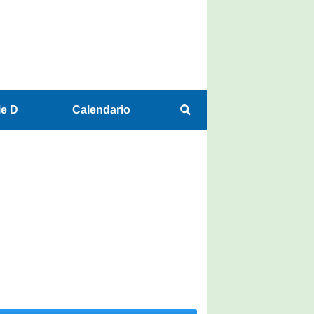
ie D
Calendario