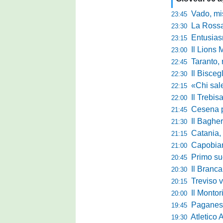
Vado, mister 
23:45
La Rossan
23:30
Entusiasmo 
23:15
Il Lions 
23:00
Taranto, 
22:45
Il Bisceg
22:30
«Chi sale ade
22:15
Il Trebis
22:00
Cesena pront
21:45
Il Bagher
21:30
Catania, la 
21:15
Capobianco è
21:00
Primo succ
20:45
Il Brancal
20:30
Treviso vittori
20:15
Il Monto
20:00
Paganese di 
19:45
Atletico 
19:30