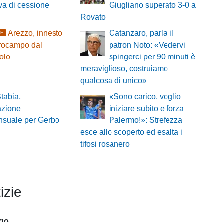
tiva di cessione
Giugliano superato 3-0 a
Rovato
Arezzo, innesto
Catanzaro, parla il
LE
trocampo dal
patron Noto: «Vedervi
olo
spingerci per 90 minuti è
meraviglioso, costruiamo
qualcosa di unico»
tabia,
«Sono carico, voglio
azione
iniziare subito e forza
nsuale per Gerbo
Palermo!»: Strefezza
esce allo scoperto ed esalta i
tifosi rosanero
izie
ago