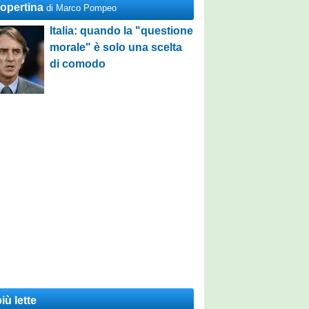
Copertina
di Marco Pompeo
Italia: quando la "questione
morale" è solo una scelta
di comodo
iù lette