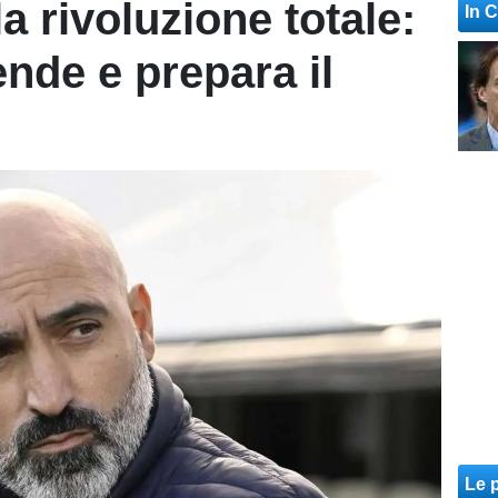
la rivoluzione totale:
In 
nde e prepara il
Le p