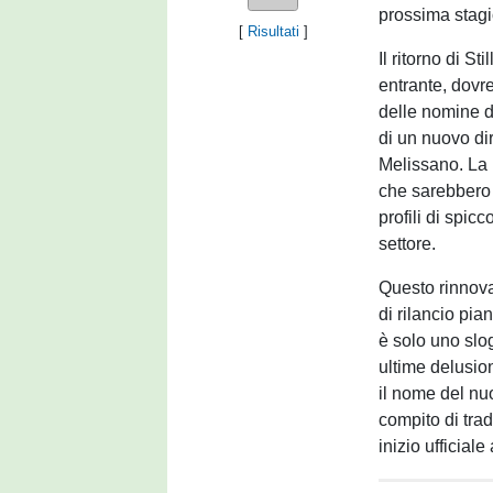
prossima stag
[
Risultati
]
Il ritorno di S
entrante, dovr
delle nomine di
di un nuovo di
Melissano. La 
che sarebbero g
profili di spic
settore.
Questo rinnova
di rilancio pia
è solo uno slog
ultime delusio
il nome del nuo
compito di trad
inizio ufficiale