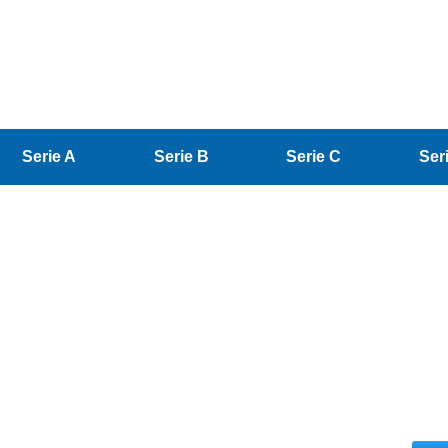
Serie A
Serie B
Serie C
Ser