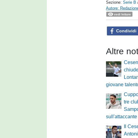
Sezione:
Serie B
Autore: Redazione
vedi letture
Condividi
Altre no
Cesen
chiude
Lontani
giovane talent
Cuppon
tre clu
Sampd
sull'attaccante
Il Ces
Antoni