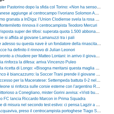
Pastorino dopo la sfida col Torino: «Non ha senso chiudersi e fare le barricate»
ese aggiunge al centrocampo l'ivoriano Solomon Andrews Manu
granata a InDiga: l'Union Clodiense svela la rosa per la nuova annata
Montemiletto rinnova il centrocampista Teodoro Mercuri
risposta super dei tifosi: superata quota 1.500 abbonamenti
lie si affida al giovane Lamanuzzi tra i pali
sso su questa nave è un fondatore della rinascita»: Davis carica l'ambiente Messina
acce ha definito il rinnovo di Julian Leonori
o a chiudere per Matteo Lontani: in arrivo il giovane talento dello Spezia
ia rinforza la difesa: arriva Vincenzo Puleo
ricetta di Longo: «Bisogna meritarsi questa maglia ogni singolo giorno»
 biancazzurro: la Soccer Trani prende il giovane attaccante ex Monopoli
esso per la Maceratese: Settempeda battuta 0-2 nella ripresa
eone si rinforza sulle corsie esterne con l'argentino Rotela
oso a Conegliano, mister Gorini avvisa: «Visti buoni spunti, ma c'è ancora tanto da lavorare»
rio FC lancia Riccardo Marcon in Prima Squadra
misura nel secondo test estivo: ci pensa Lagzir a piegare l'Equipe Campania
Acquaviva, preso il centrocampista portoghese Tiago Santos