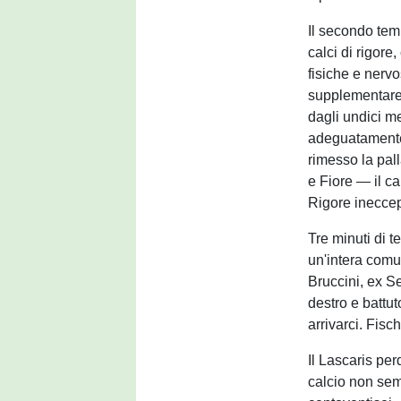
Il secondo tem
calci di rigore
fisiche e nerv
supplementare,
dagli undici me
adeguatamente 
rimesso la pall
e Fiore — il c
Rigore ineccep
Tre minuti di t
un'intera comun
Bruccini, ex Se
destro e battut
arrivarci. Fisc
Il Lascaris per
calcio non sem