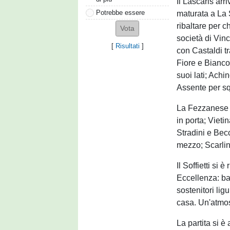
Il Lascaris arr
Potrebbe essere
maturata a La 
ribaltare per c
società di Vin
[
Risultati
]
con Castaldi tr
Fiore e Bianco
suoi lati; Ach
Assente per squ
La Fezzanese s
in porta; Vieti
Stradini e Becc
mezzo; Scarlin
Il Soffietti si
Eccellenza: ba
sostenitori ligu
casa. Un'atmosf
La partita si 