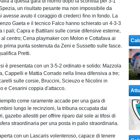
ivava a questa gara di ritorno dopo la sconfitta per 3-1
Spezia, un risultato pesante ma non impossibile da
hi avesse avuto il coraggio di crederci fino in fondo. La
cenzo Gaeta e il tecnico Falco hanno schierato un 4-3-3
a i pali; Capra e Battilani sulle corsie difensive esterne,
 al centro; Cena playmaker con Molon e Cottafava ai
Cal
ino prima punta sostenuta da Zeni e Sussetto sulle fasce.
alifica Pretti.
i è presentata con un 3-5-2 ordinato e solido: Mazzola
na, Cappelli e Mattia Corrado nella linea difensiva a tre;
arelli sulle corsie, Bruccini, Scieuzo e Nicolini in
o e Cesarini coppia d'attacco.
Attu
 è riempito come raramente accade per una gara di
mbini lungo le recinzioni, la tribuna occupata dai
ri, gazebo allestiti per offrire riparo dal sole ai tifosi di
era straordinaria per una posta in palio straordinaria.
è aperta con un Lascaris volenteroso, capace di tenere