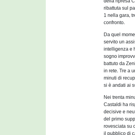
della ripresa C
ribattuta sul p
1 nella gara, t
confronto.
Da quel moment
servito un assi
intelligenza e 
sogno improvvis
battuto da Zeni
in rete. Tre a 
minuti di recu
si è andati ai 
Nei trenta minu
Castaldi ha ri
decisive e neut
del primo supp
rovesciata su c
il pubblico di 