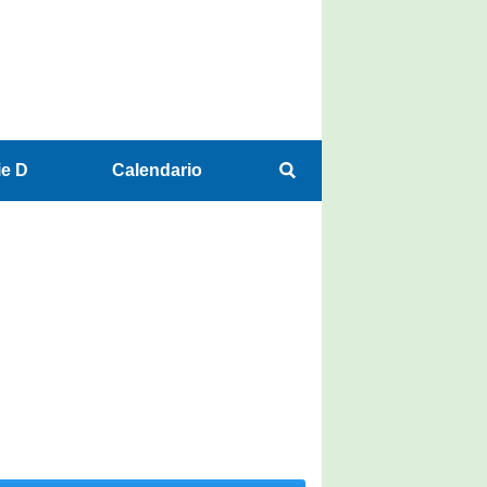
ie D
Calendario