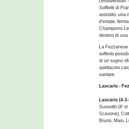
centoventisei 
Soffietti di P
assistito: una
d'estate, ferm
Champions Leag
destino di una 
La Fezzanese f
sofferto possib
di un sogno sf
spettacolo calc
vantare.
Lascaris - Fez
Lascaris (4-3-
Sussetto (8' st
Scavone), Cott
Bruno, Masi, Lu