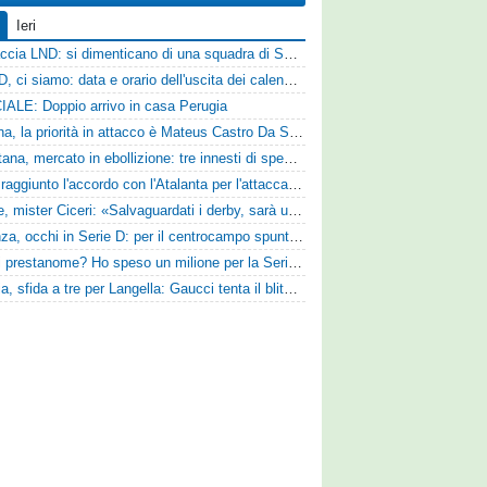
Ieri
Figuraccia LND: si dimenticano di una squadra di Serie D, è da rifare il programma Coppa Italia
Serie D, ci siamo: data e orario dell'uscita dei calendari ufficiali
IALE: Doppio arrivo in casa Perugia
Reggina, la priorità in attacco è Mateus Castro Da Silva: ore decisive per la fumata bianca
Casertana, mercato in ebollizione: tre innesti di spessore per lo scacchiere di Vinicio Espinal
Vado: raggiunto l'accordo con l'Atalanta per l'attaccante Frederick Samuel Ndongue
Varese, mister Ciceri: «Salvaguardati i derby, sarà un campionato avvincente»
Cosenza, occhi in Serie D: per il centrocampo spunta anche Gerardo Di Gilio
«Quali prestanome? Ho speso un milione per la Serie D»: Bandecchi rompe il silenzio sul futuro della Ternana
Perugia, sfida a tre per Langella: Gaucci tenta il blitz per il centrocampista del Cosenza