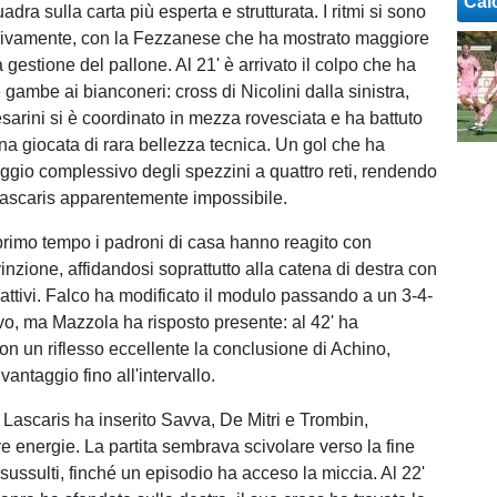
Cal
adra sulla carta più esperta e strutturata. I ritmi si sono
ssivamente, con la Fezzanese che ha mostrato maggiore
 gestione del pallone. Al 21' è arrivato il colpo che ha
e gambe ai bianconeri: cross di Nicolini dalla sinistra,
arini si è coordinato in mezza rovesciata e ha battuto
na giocata di rara bellezza tecnica. Un gol che ha
aggio complessivo degli spezzini a quattro reti, rendendo
Lascaris apparentemente impossibile.
 primo tempo i padroni di casa hanno reagito con
nzione, affidandosi soprattutto alla catena di destra con
 attivi. Falco ha modificato il modulo passando a un 3-4-
ivo, ma Mazzola ha risposto presente: al 42' ha
on un riflesso eccellente la conclusione di Achino,
antaggio fino all'intervallo.
l Lascaris ha inserito Savva, De Mitri e Trombin,
 energie. La partita sembrava scivolare verso la fine
 sussulti, finché un episodio ha acceso la miccia. Al 22'