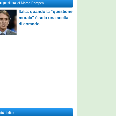
Copertina
di Marco Pompeo
Italia: quando la "questione
morale" è solo una scelta
di comodo
iù lette