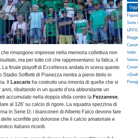
Oggi
UFFIC
e che rimangono impresse nella memoria collettiva non
risultato, ma per tutto ciò che rappresentano: la fatica, il
o. La finale playoff di Eccellenza andata in scena questo
 Stadio Soffietti di Pianezza rientra a pieno titolo in
a. Il
Lascaris
ha costruito una rimonta di quelle che si
 anni, ribaltando in un quarto d'ora abbondante un
reti accumulato nella doppia sfida contro la
Fezzanese
,
lare al 126' su calcio di rigore. La squadra spezzina di
rna in Serie D; i bianconeri di Alberto Falco devono fare
 delle sconfitte più dolorose che il calcio amatoriale e
stico italiano ricordi.