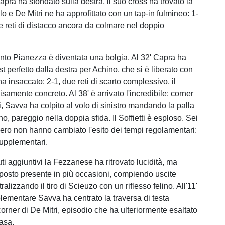
apra ha sfondato sulla destra, il suo cross ha trovato la
alo e De Mitri ne ha approfittato con un tap-in fulmineo: 1-
re reti di distacco ancora da colmare nel doppio
o Pianezza è diventata una bolgia. Al 32' Capra ha
st perfetto dalla destra per Achino, che si è liberato con
ha insaccato: 2-1, due reti di scarto complessivo, il
amente concreto. Al 38' è arrivato l'incredibile: corner
, Savva ha colpito al volo di sinistro mandando la palla
uno, pareggio nella doppia sfida. Il Soffietti è esploso. Sei
pero non hanno cambiato l'esito dei tempi regolamentari:
supplementari.
ti aggiuntivi la Fezzanese ha ritrovato lucidità, ma
sposto presente in più occasioni, compiendo uscite
ralizzando il tiro di Scieuzo con un riflesso felino. All'11'
lementare Savva ha centrato la traversa di testa
orner di De Mitri, episodio che ha ulteriormente esaltato
casa.