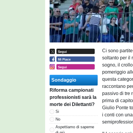
Ci sono partit
Segui
soltanto per il 
Mi Piace
sogno, il croll
Segui
pomeriggio allo
questa categori
Sondaggio
raccontano per
Riforma campionati
passivo di tre 
professionisti sarà la
prima di capito
morte dei Dilettanti?
Giulio Ponte to
Si
i conti con una
No
semiprofessioni
Aspettiamo di saperne
di più