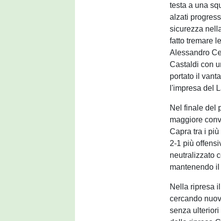
testa a una squ
alzati progre
sicurezza nella
fatto tremare l
Alessandro Ces
Castaldi con u
portato il vant
l'impresa del 
Nel finale del
maggiore convi
Capra tra i più
2-1 più offens
neutralizzato c
mantenendo il v
Nella ripresa i
cercando nuove
senza ulteriori