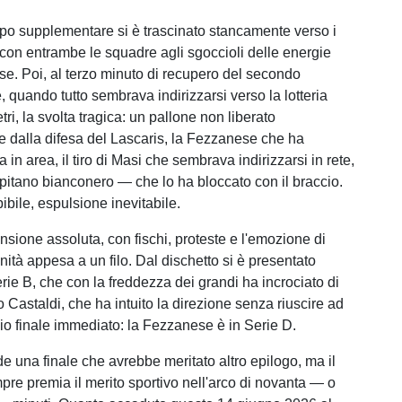
po supplementare si è trascinato stancamente verso i
, con entrambe le squadre agli sgoccioli delle energie
ose. Poi, al terzo minuto di recupero del secondo
 quando tutto sembrava indirizzarsi verso la lotteria
tri, la svolta tragica: un pallone non liberato
dalla difesa del Lascaris, la Fezzanese che ha
a in area, il tiro di Masi che sembrava indirizzarsi in rete,
apitano bianconero — che lo ha bloccato con il braccio.
ibile, espulsione inevitabile.
ensione assoluta, con fischi, proteste e l'emozione di
ità appesa a un filo. Dal dischetto si è presentato
rie B, che con la freddezza dei grandi ha incrociato di
o Castaldi, che ha intuito la direzione senza riuscire ad
hio finale immediato: la Fezzanese è in Serie D.
de una finale che avrebbe meritato altro epilogo, ma il
pre premia il merito sportivo nell'arco di novanta — o