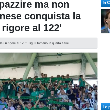
mpazzire ma non
In 
anese conquista la
rigore al 122'
un rigore al 126': i liguri tornano in quarta serie
Le p