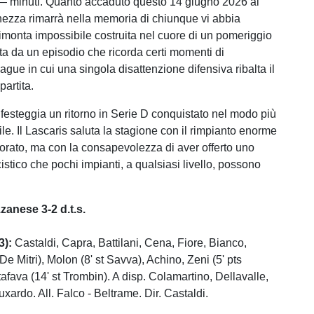
— minuti. Quanto accaduto questo 14 giugno 2026 al
ianezza rimarrà nella memoria di chiunque vi abbia
 rimonta impossibile costruita nel cuore di un pomeriggio
ata da un episodio che ricorda certi momenti di
ue in cui una singola disattenzione difensiva ribalta il
partita.
esteggia un ritorno in Serie D conquistato nel modo più
ile. Il Lascaris saluta la stagione con il rimpianto enorme
iorato, ma con la consapevolezza di aver offerto uno
istico che pochi impianti, a qualsiasi livello, possono
zanese 3-2 d.t.s.
3):
Castaldi, Capra, Battilani, Cena, Fiore, Bianco,
 De Mitri), Molon (8' st Savva), Achino, Zeni (5' pts
afava (14' st Trombin). A disp. Colamartino, Dellavalle,
xardo. All. Falco - Beltrame. Dir. Castaldi.