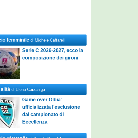
cio femminile
di Michele Caffarelli
Serie C 2026-2027, ecco la
composizione dei gironi
alità
di Elena Carzaniga
Game over Olbia:
ufficializzata l'esclusione
dal campionato di
Eccellenza