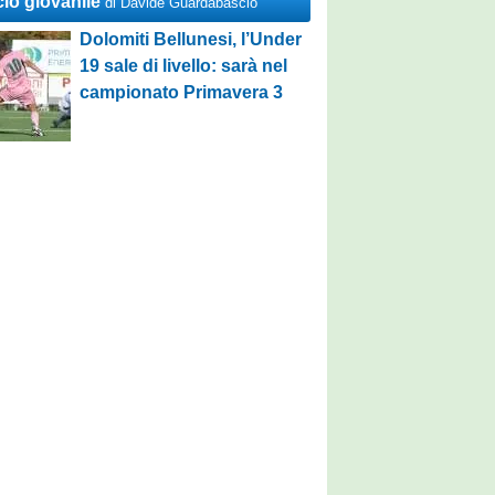
cio giovanile
di Davide Guardabascio
Dolomiti Bellunesi, l’Under
19 sale di livello: sarà nel
campionato Primavera 3