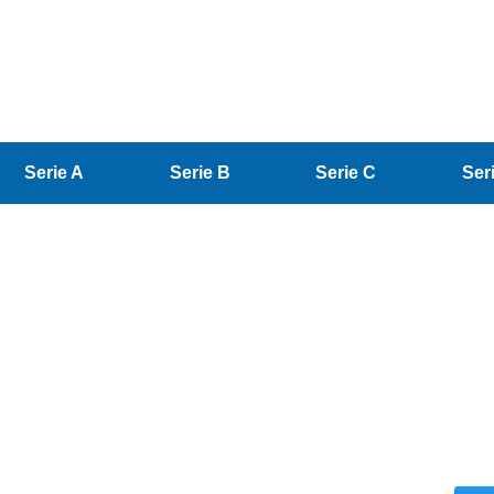
Serie A
Serie B
Serie C
Ser