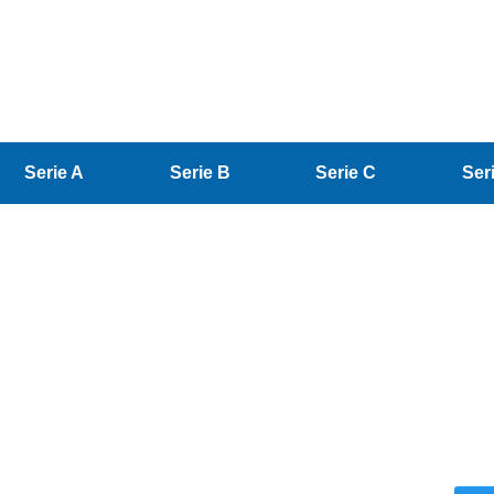
Serie A
Serie B
Serie C
Ser