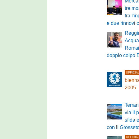
Mercat
tre mo
tra l'
e due rinnovi 
Reggin
Acquad
Romai
doppio colpo B
UFFICIA
bienna
2005
Terran
via il 
sfida 
con il Grosset
UFFICIA