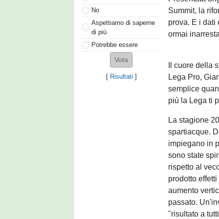
Summit, la rif
No
prova. E i dati
Aspettiamo di saperne
di più
ormai inarresta
Potrebbe essere
Il cuore della 
Lega Pro, Gian
[
Risultati
]
semplice quanto
più la Lega ti 
La stagione 20
spartiacque. Da
impiegano in p
sono state spi
rispetto al ve
prodotto effett
aumento vertica
passato. Un'inv
"risultato a tut