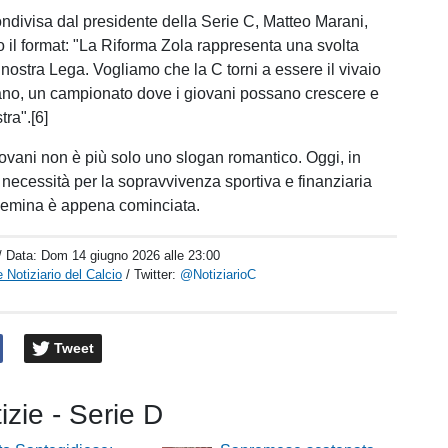
ndivisa dal presidente della Serie C, Matteo Marani,
o il format: "La Riforma Zola rappresenta una svolta
 nostra Lega. Vogliamo che la C torni a essere il vivaio
liano, un campionato dove i giovani possano crescere e
tra".[6]
giovani non è più solo uno slogan romantico. Oggi, in
 necessità per la sopravvivenza sportiva e finanziaria
 semina è appena cominciata.
/ Data:
Dom 14 giugno 2026 alle 23:00
 Notiziario del Calcio
/ Twitter:
@NotiziarioC
Tweet
tizie - Serie D