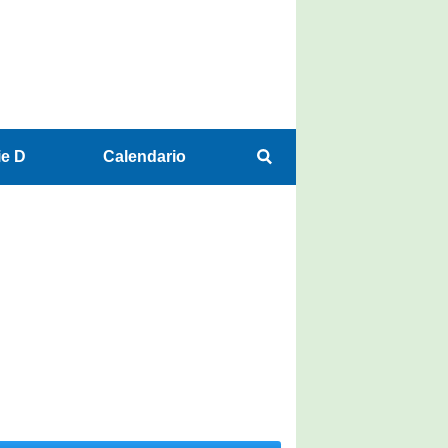
ie D
Calendario