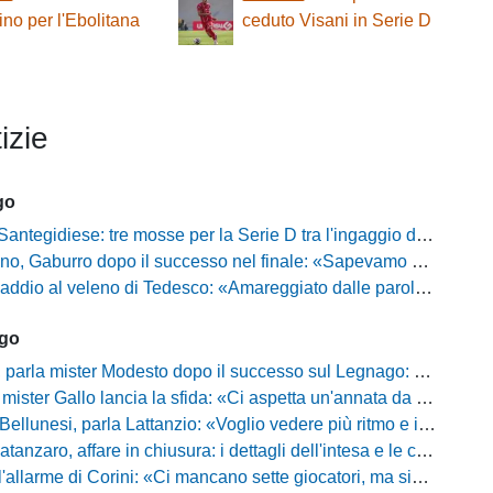
ino per l'Ebolitana
ceduto Visani in Serie D
izie
go
gidiese: tre mosse per la Serie D tra l'ingaggio di Diakhate e due rinnovi chiave
ro dopo il successo nel finale: «Sapevamo che avremmo sofferto, ma si è vista la voglia di vincere»
l veleno di Tedesco: «Amareggiato dalle parole di Alessandro Gaucci, mi hanno ferito umanamente»
ago
mister Modesto dopo il successo sul Legnago: "Buona tenuta nervosa, ma dobbiamo migliorare"
Gallo lancia la sfida: «Ci aspetta un'annata da protagonisti in B, ma qui nessuno ha il posto fisso»
esi, parla Lattanzio: «Voglio vedere più ritmo e intensità, dobbiamo lasciare tutto sul campo»
zaro, affare in chiusura: i dettagli dell'intesa e le cifre dell'operazione
llarme di Corini: «Ci mancano sette giocatori, ma siamo una squadra forte»