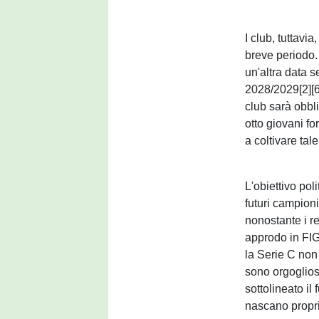
I club, tuttav
breve periodo.
un'altra data s
2028/2029[2][6
club sarà obbli
otto giovani fo
a coltivare tal
L'obiettivo pol
futuri campion
nonostante i r
approdo in FIG
la Serie C non
sono orgoglioso
sottolineato il
nascano proprio