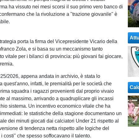
orma ha vissuto nei mesi scorsi il suo primo vero banco di
 confermano che la rivoluzione a "trazione giovanile" è
bile.
Attu
strategia porta la firma del Vicepresidente Vicario della
franco Zola, e si basa su un meccanismo tanto
 vitale per i bilanci di provincia: più giovani fai giocare,
premia.
25/2026, appena andata in archivio, è stata lo
 quest'anno, infatti, le premialità per le società che
Cal
rima squadra i ragazzi provenienti dal proprio vivaio
nte al massimo, arrivando a quadruplicare gli incassi
cchio sistema. Un incentivo economico vitale che ha
i immediati: le statistiche della stagione documentano un
le dei minuti giocati dai calciatori Under 21 rispetto al
ersione di tendenza netta rispetto alle logiche del
ti i costi" che spesso soffocavano il talento.