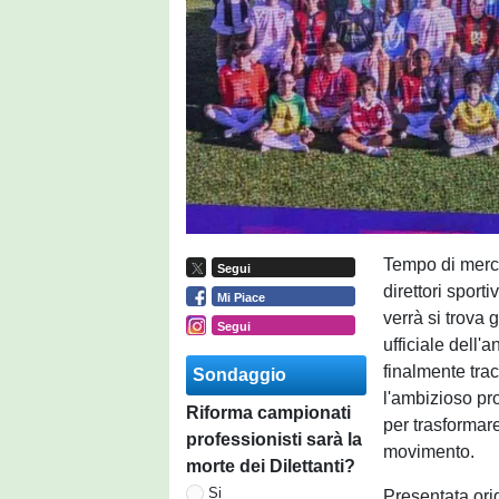
Tempo di mercat
Segui
direttori sport
Mi Piace
verrà si trova 
Segui
ufficiale dell'
finalmente trac
Sondaggio
l'ambizioso pr
Riforma campionati
per trasformare
professionisti sarà la
movimento.
morte dei Dilettanti?
Si
Presentata ori