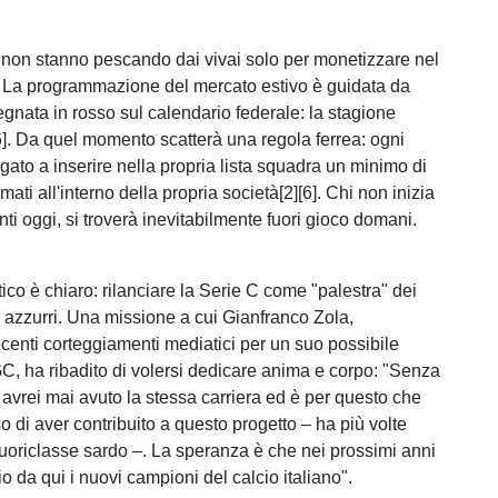
ia, non stanno pescando dai vivai solo per monetizzare nel
 La programmazione del mercato estivo è guidata da
egnata in rosso sul calendario federale: la stagione
]. Da quel momento scatterà una regola ferrea: ogni
gato a inserire nella propria lista squadra un minimo di
rmati all'interno della propria società[2][6]. Chi non inizia
enti oggi, si troverà inevitabilmente fuori gioco domani.
itico è chiaro: rilanciare la Serie C come "palestra" dei
i azzurri. Una missione a cui Gianfranco Zola,
ecenti corteggiamenti mediatici per un suo possibile
C, ha ribadito di volersi dedicare anima e corpo: "Senza
 avrei mai avuto la stessa carriera ed è per questo che
 di aver contribuito a questo progetto – ha più volte
 fuoriclasse sardo –. La speranza è che nei prossimi anni
 da qui i nuovi campioni del calcio italiano".