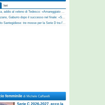
Ieri
Perugia, addio al veleno di Tedesco: «Amareggiato dalle parole di Alessandro Gaucci, mi hanno ferito umanamente»
Desenzano, Gaburro dopo il successo nel finale: «Sapevamo che avremmo sofferto, ma si è vista la voglia di vincere»
Mercato Santegidiese: tre mosse per la Serie D tra l'ingaggio di Diakhate e due rinnovi chiave
cio femminile
di Michele Caffarelli
Serie C 2026-2027, ecco la