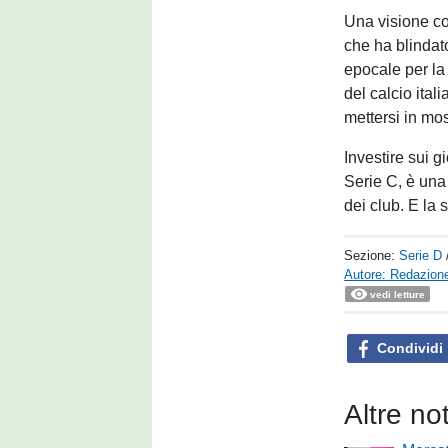
Una visione co
che ha blindat
epocale per la
del calcio ita
mettersi in mos
Investire sui 
Serie C, è una
dei club. E la
Sezione:
Serie D
Autore: Redazione
vedi letture
Condividi
Altre no