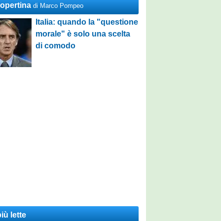
Copertina
di Marco Pompeo
Italia: quando la "questione
morale" è solo una scelta
di comodo
iù lette