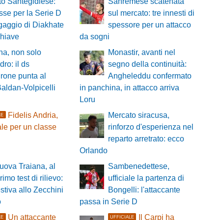
o Santegidiese:
Sanremese scatenata
sse per la Serie D
sul mercato: tre innesti di
ingaggio di Diakhate
spessore per un attacco
chiave
da sogni
a, non solo
Monastir, avanti nel
ro: il ds
segno della continuità:
rone punta al
Angheleddu confermato
aldan-Volpicelli
in panchina, in attacco arriva
Loru
Fidelis Andria,
Mercato siracusa,
LE
le per un classe
rinforzo d'esperienza nel
reparto arretrato: ecco
Orlando
uova Traiana, al
Sambenedettese,
primo test di rilievo:
ufficiale la partenza di
estiva allo Zecchini
Bongelli: l'attaccante
o
passa in Serie D
Un attaccante
Il Carpi ha
LE
UFFICIALE