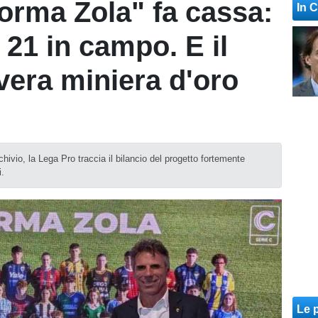
forma Zola" fa cassa:
In 
21 in campo. E il
 vera miniera d'oro
ivio, la Lega Pro traccia il bilancio del progetto fortemente
i.
Le p