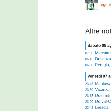
argent
Altre not
Sabato 08 a
Mercato Sante
07:00
Desenzano, Gabur
06:45
Perugia, addio a
06:30
Venerdì 07 
Mantova, parla 
23:45
Vicenza, mister 
23:30
Dolomiti Bellun
23:15
Dorval-Catan
23:00
Brescia, l'a
22:45