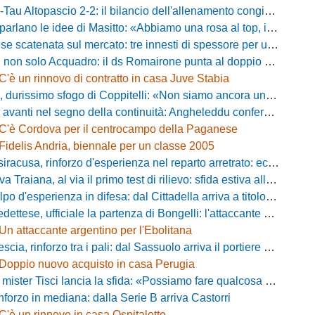
ltopascio 2-2: il bilancio dell'allenamento congiunto e la risposta dei nuovi arrivi
 le idee di Masitto: «Abbiamo una rosa al top, il pubblico del Lamberti ci spingerà lontano»
catenata sul mercato: tre innesti di spessore per un attacco da sogni
 solo Acquadro: il ds Romairone punta al doppio colpo Baldan-Volpicelli
C'è un rinnovo di contratto in casa Juve Stabia
simo sfogo di Coppitelli: «Non siamo ancora una squadra, ora serve tirare una riga!»
ti nel segno della continuità: Angheleddu confermato in panchina, in attacco arriva Loru
C'è Cordova per il centrocampo della Paganese
Fidelis Andria, biennale per un classe 2005
racusa, rinforzo d'esperienza nel reparto arretrato: ecco Orlando
aiana, al via il primo test di rilievo: sfida estiva allo Zecchini con il Grosseto
d'esperienza in difesa: dal Cittadella arriva a titolo definitivo Riccardo Gatti
ese, ufficiale la partenza di Bongelli: l'attaccante passa in Serie D
Un attaccante argentino per l'Ebolitana
ia, rinforzo tra i pali: dal Sassuolo arriva il portiere Gioele Zacchi
Doppio nuovo acquisto in casa Perugia
 Tisci lancia la sfida: «Possiamo fare qualcosa di storico e regalarci la trasferta a Genova»
inforzo in mediana: dalla Serie B arriva Castorri
C'è un rinnovo in casa Ospitaletto