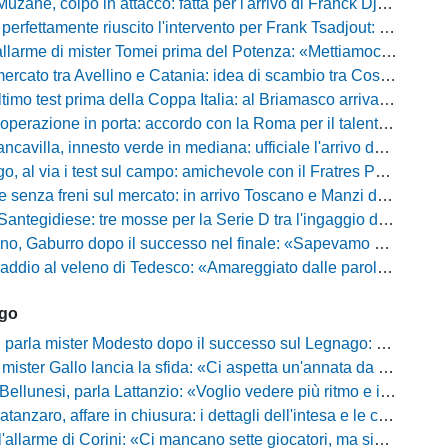
uzane, colpo in attacco: fatta per l'arrivo di Franck Djoulou
fettamente riuscito l'intervento per Frank Tsadjout: il comunicato del club
i mister Tomei prima del Potenza: «Mettiamoci l'elmetto, l'obiettivo è la salvezza e non dobbiamo vendere fumo!»
to tra Avellino e Catania: idea di scambio tra Cosimo Patierno e Kaleb Jimenez
test prima della Coppa Italia: al Briamasco arriva il triangolare con Südtirol e Campodarsego
perazione in porta: accordo con la Roma per il talento Zelezny
illa, innesto verde in mediana: ufficiale l'arrivo del classe 2008 Gianluca Ajello
 via i test sul campo: amichevole con il Fratres Perignano e sguardo al nuovo girone E
nza freni sul mercato: in arrivo Toscano e Manzi dall'Avellino per la Serie C
gidiese: tre mosse per la Serie D tra l'ingaggio di Diakhate e due rinnovi chiave
ro dopo il successo nel finale: «Sapevamo che avremmo sofferto, ma si è vista la voglia di vincere»
l veleno di Tedesco: «Amareggiato dalle parole di Alessandro Gaucci, mi hanno ferito umanamente»
ago
mister Modesto dopo il successo sul Legnago: "Buona tenuta nervosa, ma dobbiamo migliorare"
Gallo lancia la sfida: «Ci aspetta un'annata da protagonisti in B, ma qui nessuno ha il posto fisso»
esi, parla Lattanzio: «Voglio vedere più ritmo e intensità, dobbiamo lasciare tutto sul campo»
zaro, affare in chiusura: i dettagli dell'intesa e le cifre dell'operazione
llarme di Corini: «Ci mancano sette giocatori, ma siamo una squadra forte»