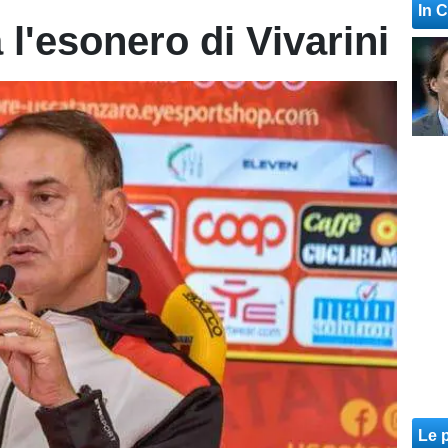
In 
 l'esonero di Vivarini
Le p