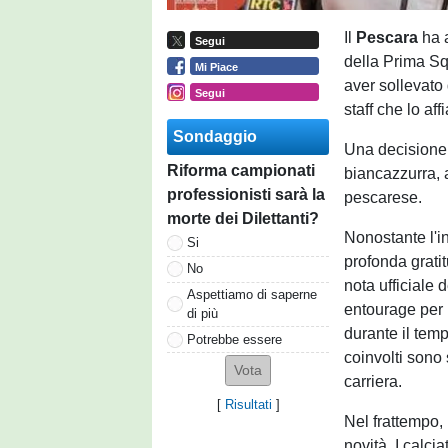
Il
Pescara
ha 
Segui
della Prima Sq
Mi Piace
aver sollevato 
Segui
staff che lo af
Sondaggio
Una decisione 
Riforma campionati
biancazzurra, 
professionisti sarà la
pescarese.
morte dei Dilettanti?
Nonostante l'i
Si
profonda gratit
No
nota ufficiale d
Aspettiamo di saperne
entourage per l
di più
durante il temp
Potrebbe essere
coinvolti sono 
carriera.
[
Risultati
]
Nel frattempo,
novità. I calci