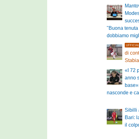
Mantov
Modest
succe
"Buona tenuta
dobbiamo migl
UFFICIA
di con
Stabi
«I 72 
anno s
base»:
nasconde e car
Sibilli 
Bari: 
il col