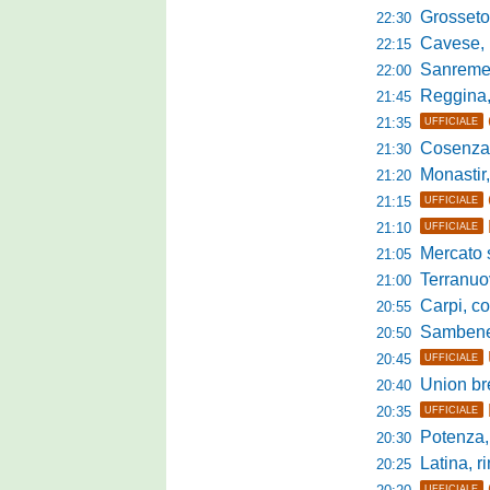
Grosseto-Tau A
22:30
Cavese, parlano
22:15
Sanremese s
22:00
Reggina, non
21:45
21:35
UFFICIALE
Cosenza, duris
21:30
Monastir, avan
21:20
21:15
UFFICIALE
21:10
UFFICIALE
Mercato si
21:05
Terranuova Tr
21:00
Carpi, colpo 
20:55
Sambenedett
20:50
20:45
UFFICIALE
Union bresc
20:40
20:35
UFFICIALE
Potenza, mister
20:30
Latina, r
20:25
UFFICIALE