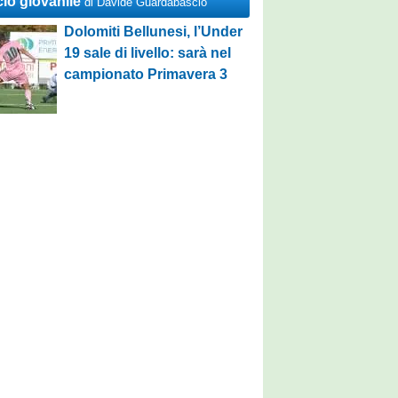
cio giovanile
di Davide Guardabascio
Dolomiti Bellunesi, l’Under
19 sale di livello: sarà nel
campionato Primavera 3