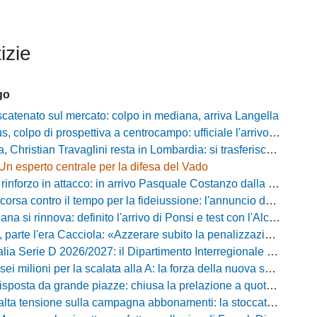
izie
go
catenato sul mercato: colpo in mediana, arriva Langella
 colpo di prospettiva a centrocampo: ufficiale l'arrivo di Bilal Khamlich
 Christian Travaglini resta in Lombardia: si trasferisce in Serie D
Un esperto centrale per la difesa del Vado
inforzo in attacco: in arrivo Pasquale Costanzo dalla Paganese
contro il tempo per la fideiussione: l'annuncio della società e le ragioni dello slittamento
a si rinnova: definito l'arrivo di Ponsi e test con l'Alcione
rte l'era Cacciola: «Azzerare subito la penalizzazione, saremo camaleontici»
rie D 2026/2027: il Dipartimento Interregionale corregge il tabellone, ecco i nuovi abbinamenti
lioni per la scalata alla A: la forza della nuova societa e il progetto di Alessandro Gaucci
posta da grande piazze: chiusa la prelazione a quota 5.164 abbonamenti
 tensione sulla campagna abbonamenti: la stoccata della Curva Nord alla società