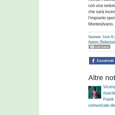
con una seduta
che sarà incent
l'impianto spor
Montesilvano.
Sezione:
Serie B
Autore: Redazione
vedi letture
Condividi
Altre no
Vicenz
riuscit
Frank 
comunicato de