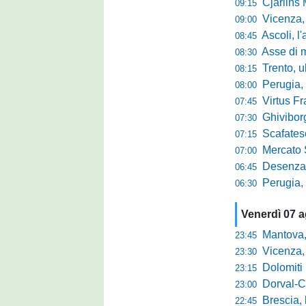
Cjarlins M
09:15
Vicenza, per
09:00
Ascoli, l'allarme d
08:45
Asse di merca
08:30
Trento, ultimo 
08:15
Perugia, o
08:00
Virtus Francav
07:45
Ghiviborgo, al
07:30
Scafatese se
07:15
Mercato Sante
07:00
Desenzano, Gabur
06:45
Perugia, addio a
06:30
Venerdì 07 
Mantova, parla 
23:45
Vicenza, mister 
23:30
Dolomiti Bellun
23:15
Dorval-Catan
23:00
Brescia, l'a
22:45