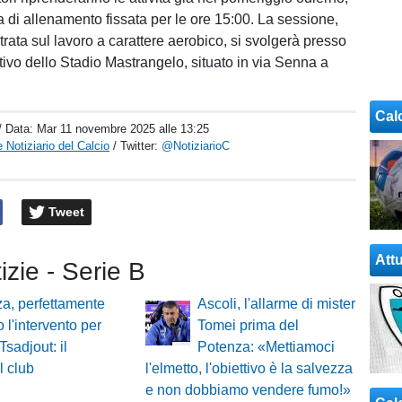
 di allenamento fissata per le ore 15:00. La sessione,
rata sul lavoro a carattere aerobico, si svolgerà presso
tivo dello Stadio Mastrangelo, situato in via Senna a
Cal
/ Data:
Mar 11 novembre 2025 alle 13:25
 Notiziario del Calcio
/ Twitter:
@NotiziarioC
Tweet
Attu
tizie - Serie B
a, perfettamente
Ascoli, l'allarme di mister
o l'intervento per
Tomei prima del
Tsadjout: il
Potenza: «Mettiamoci
l club
l'elmetto, l'obiettivo è la salvezza
e non dobbiamo vendere fumo!»