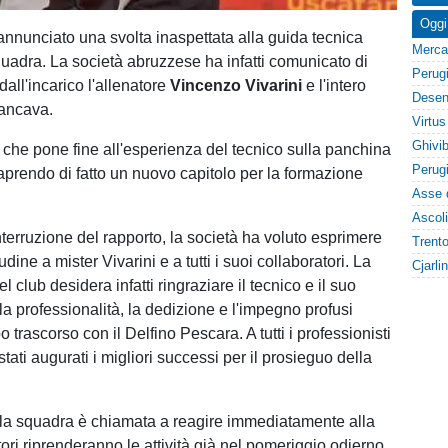
Oggi
annunciato una svolta inaspettata alla guida tecnica
uadra. La società abruzzese ha infatti comunicato di
dall'incarico l'allenatore
Vincenzo Vivarini
e l'intero
fiancava.
che pone fine all'esperienza del tecnico sulla panchina
aprendo di fatto un nuovo capitolo per la formazione
nterruzione del rapporto, la società ha voluto esprimere
udine a mister Vivarini e a tutti i suoi collaboratori. La
el club desidera infatti ringraziare il tecnico e il suo
a professionalità, la dedizione e l'impegno profusi
o trascorso con il Delfino Pescara. A tutti i professionisti
stati augurati i migliori successi per il prosieguo della
 la squadra è chiamata a reagire immediatamente alla
atori riprenderanno le attività già nel pomeriggio odierno,