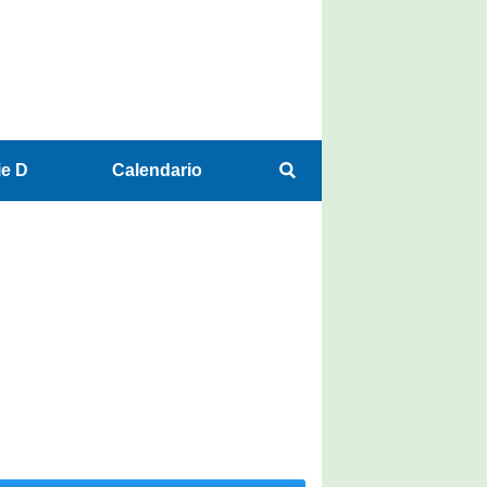
ie D
Calendario