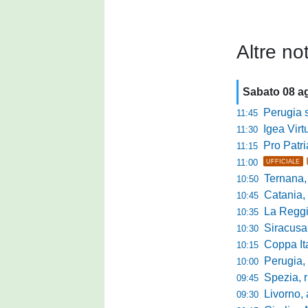
Altre not
Sabato 08 a
Perugia s
11:45
Igea Virtus,
11:30
Pro Patria,
11:15
11:00
UFFICIALE
Ternana, r
10:50
Catania, corsa 
10:45
La Reggian
10:35
Siracusa, pa
10:30
Coppa Italia Se
10:15
Perugia, sei mi
10:00
Spezia, ris
09:45
Livorno, alta
09:30