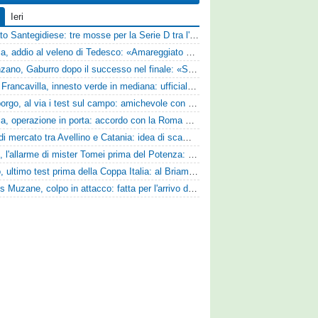
Ieri
Mercato Santegidiese: tre mosse per la Serie D tra l'ingaggio di Diakhate e due rinnovi chiave
Perugia, addio al veleno di Tedesco: «Amareggiato dalle parole di Alessandro Gaucci, mi hanno ferito umanamente»
Desenzano, Gaburro dopo il successo nel finale: «Sapevamo che avremmo sofferto, ma si è vista la voglia di vincere»
Virtus Francavilla, innesto verde in mediana: ufficiale l'arrivo del classe 2008 Gianluca Ajello
Ghiviborgo, al via i test sul campo: amichevole con il Fratres Perignano e sguardo al nuovo girone E
Perugia, operazione in porta: accordo con la Roma per il talento Zelezny
Asse di mercato tra Avellino e Catania: idea di scambio tra Cosimo Patierno e Kaleb Jimenez
Ascoli, l'allarme di mister Tomei prima del Potenza: «Mettiamoci l'elmetto, l'obiettivo è la salvezza e non dobbiamo vendere fumo!»
Trento, ultimo test prima della Coppa Italia: al Briamasco arriva il triangolare con Südtirol e Campodarsego
Cjarlins Muzane, colpo in attacco: fatta per l'arrivo di Franck Djoulou