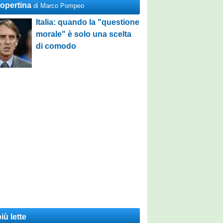
Copertina
di Marco Pompeo
Italia: quando la "questione
morale" è solo una scelta
di comodo
iù lette