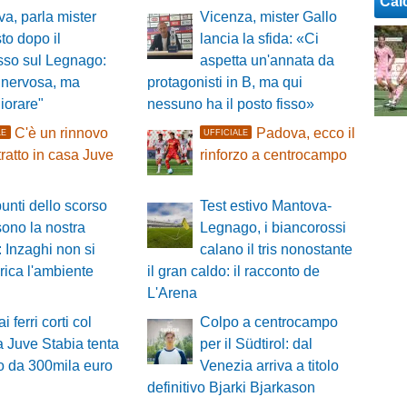
Cal
a, parla mister
Vicenza, mister Gallo
o dopo il
lancia la sfida: «Ci
sso sul Legnago:
aspetta un'annata da
 nervosa, ma
protagonisti in B, ma qui
iorare"
nessuno ha il posto fisso»
C'è un rinnovo
Padova, ecco il
LE
UFFICIALE
tratto in casa Juve
rinforzo a centrocampo
a
punti dello scorso
Test estivo Mantova-
ono la nostra
Legnago, i biancorossi
 Inzaghi non si
calano il tris nonostante
ica l'ambiente
il gran caldo: il racconto de
L'Arena
ai ferri corti col
Colpo a centrocampo
la Juve Stabia tenta
per il Südtirol: dal
po da 300mila euro
Venezia arriva a titolo
definitivo Bjarki Bjarkason