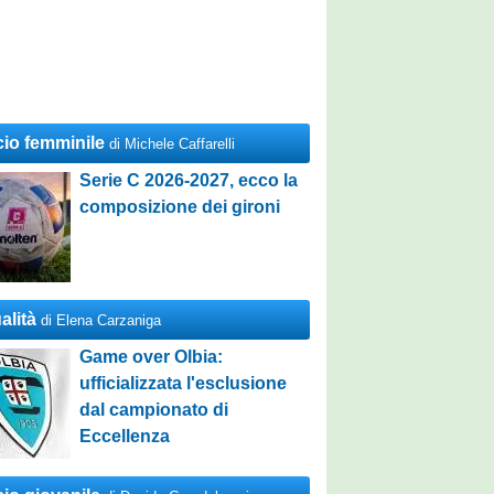
cio femminile
di Michele Caffarelli
Serie C 2026-2027, ecco la
composizione dei gironi
alità
di Elena Carzaniga
Game over Olbia:
ufficializzata l'esclusione
dal campionato di
Eccellenza