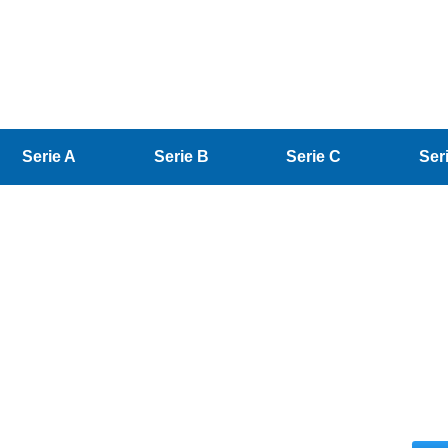
Serie A
Serie B
Serie C
Ser