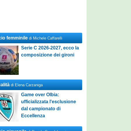
cio femminile
di Michele Caffarelli
Serie C 2026-2027, ecco la
composizione dei gironi
alità
di Elena Carzaniga
Game over Olbia:
ufficializzata l'esclusione
dal campionato di
Eccellenza