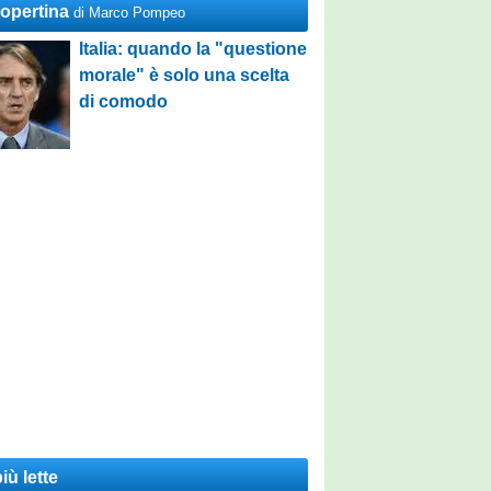
Copertina
di Marco Pompeo
Italia: quando la "questione
morale" è solo una scelta
di comodo
iù lette