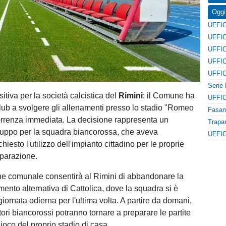
Oggi
itiva per la società calcistica del
Rimini
: il Comune ha
 club a svolgere gli allenamenti presso lo stadio "Romeo
orrenza immediata. La decisione rappresenta un
luppo per la squadra biancorossa, che aveva
hiesto l'utilizzo dell'impianto cittadino per le proprie
eparazione.
ne comunale consentirà al Rimini di abbandonare la
ento alternativa di Cattolica, dove la squadra si è
giornata odierna per l'ultima volta. A partire da domani,
atori biancorossi potranno tornare a preparare le partite
gioco del proprio stadio di casa.