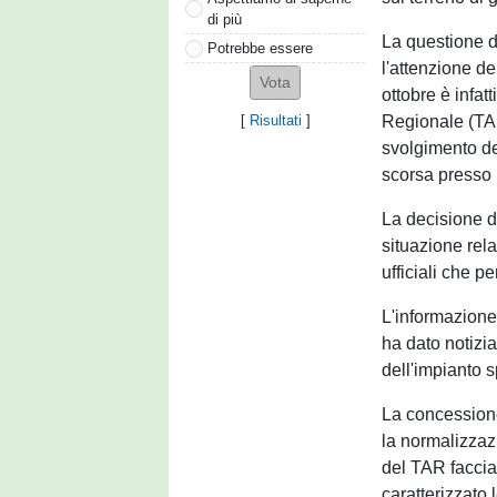
di più
La questione de
Potrebbe essere
l'attenzione de
ottobre è infa
Regionale (TAR
[
Risultati
]
svolgimento de
scorsa presso 
La decisione d
situazione relat
ufficiali che pe
L'informazione 
ha dato notizia
dell'impianto s
La concessione
la normalizzaz
del TAR faccia
caratterizzato 