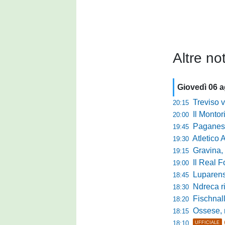
Altre not
Giovedì 06 
Treviso vittori
20:15
Il Monto
20:00
Paganese di 
19:45
Atletico 
19:30
Gravina, parl
19:15
Il Real For
19:00
Luparense, p
18:45
Ndreca rin
18:30
Fischnaller-R
18:20
Ossese, mister C
18:15
18:10
UFFICIALE