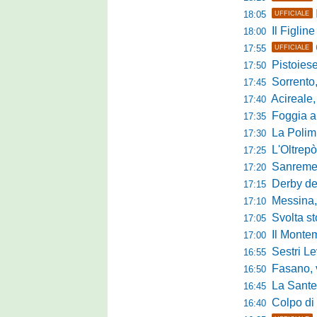
18:05
UFFICIALE
Il Figline
18:00
17:55
UFFICIALE
Pistoiese in 
17:50
Sorrento, 
17:45
Acireale,
17:40
Foggia a ca
17:35
La Polimn
17:30
L'Oltrepò
17:25
Sanremese
17:20
Derby del P
17:15
Messina, 
17:10
Svolta stori
17:05
Il Montem
17:00
Sestri Lev
16:55
Fasano, via al
16:50
La Santegid
16:45
Colpo di m
16:40