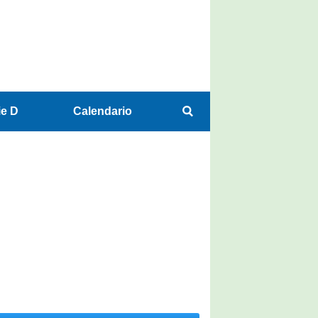
ie D
Calendario