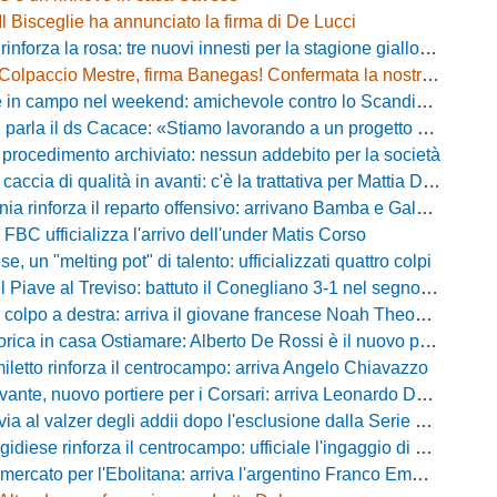
Il Bisceglie ha annunciato la firma di De Lucci
 rinforza la rosa: tre nuovi innesti per la stagione gialloblù
Colpaccio Mestre, firma Banegas! Confermata la nostra anteprima
campo nel weekend: amichevole contro lo Scandicci allo stadio Strulli di Monsummano
parla il ds Cacace: «Stiamo lavorando a un progetto ambizioso»
 procedimento archiviato: nessun addebito per la società
ccia di qualità in avanti: c'è la trattativa per Mattia Della Morte
ia rinforza il reparto offensivo: arrivano Bamba e Galeota
 FBC ufficializza l'arrivo dell'under Matis Corso
, un "melting pot" di talento: ufficializzati quattro colpi
iave al Treviso: battuto il Conegliano 3-1 nel segno di Gerbi e Vita
colpo a destra: arriva il giovane francese Noah Theodore
ca in casa Ostiamare: Alberto De Rossi è il nuovo presidente biancoviola
iletto rinforza il centrocampo: arriva Angelo Chiavazzo
ante, nuovo portiere per i Corsari: arriva Leonardo De Franceschi
 valzer degli addii dopo l'esclusione dalla Serie D: Salzano verso una big campana
iese rinforza il centrocampo: ufficiale l'ingaggio di Luca Scimia
ercato per l'Ebolitana: arriva l'argentino Franco Emmanuel Boló