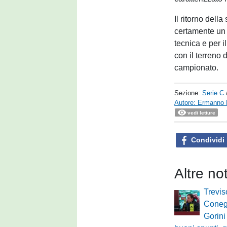
Il ritorno dell
certamente un 
tecnica e per 
con il terreno 
campionato.
Sezione:
Serie C
Autore: Ermanno 
vedi letture
Condividi
Altre no
Trevis
Conegl
Gorini