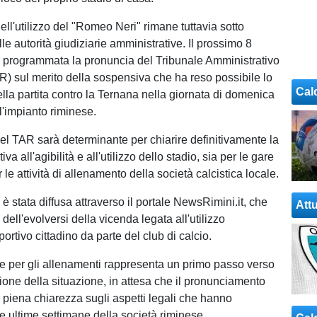
ll'utilizzo del "Romeo Neri" rimane tuttavia sotto
lle autorità giudiziarie amministrative. Il prossimo 8
tti programmata la pronuncia del Tribunale Amministrativo
) sul merito della sospensiva che ha reso possibile lo
Cal
lla partita contro la Ternana nella giornata di domenica
l'impianto riminese.
el TAR sarà determinante per chiarire definitivamente la
iva all'agibilità e all'utilizzo dello stadio, sia per le gare
r le attività di allenamento della società calcistica locale.
è stata diffusa attraverso il portale NewsRimini.it, che
Attu
 dell'evolversi della vicenda legata all'utilizzo
portivo cittadino da parte del club di calcio.
 per gli allenamenti rappresenta un primo passo verso
ione della situazione, in attesa che il pronunciamento
 piena chiarezza sugli aspetti legali che hanno
le ultime settimane della società riminese.