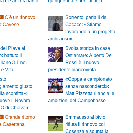
ma c'è ancora tanto
quinquennale per l'attacco
C'è un rinnovo
Sorrento, parla il ds
LE
sa Cavese
Cacace: «Stiamo
lavorando a un progetto
ambizioso»
del Piave al
Svolta storica in casa
: battuto il
Ostiamare: Alberto De
iano 3-1 nel
Rossi è il nuovo
 e Vita
presidente biancoviola
sto
«Coppa e campionato
ggiamento giusto
senza nasconderci»:
lla sconfitta»:
Matt Rizzetta rilancia le
muove il Novara
ambizioni del Campobasso
KO di Chiavari
Grande ritorno
Emmausso al bivio:
LE
a Casertana
rifiuta il rinnovo col
Cosenza e spunta la