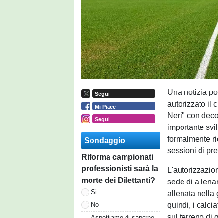
Una notizia pos
Segui
autorizzato il
Mi Piace
Neri" con dec
Segui
importante svi
formalmente ric
Sondaggio
sessioni di pr
Riforma campionati
professionisti sarà la
L'autorizzazio
morte dei Dilettanti?
sede di allenam
Si
allenata nella 
quindi, i calci
No
sul terreno di 
Aspettiamo di saperne