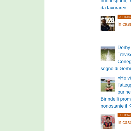
buoni spunti, 
da lavorare»
UFFICIA
in ca
Derby 
Treviso
Conegl
segno di Gerbi
«Ho vi
l'atte
pur ne
Birindelli pro
nonostante il 
UFFICIA
in cas