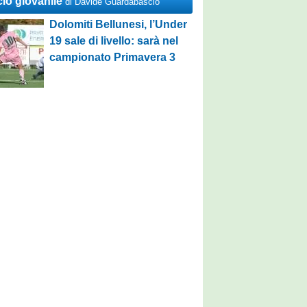
cio giovanile
di Davide Guardabascio
Dolomiti Bellunesi, l’Under
19 sale di livello: sarà nel
campionato Primavera 3