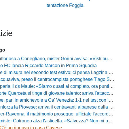
tentazione Foggia
izie
ago
oso a Conegliano, mister Gorini avvisa: «Visti buoni spunti, ma c'è ancora tanto da lavorare»
rio FC lancia Riccardo Marcon in Prima Squadra
misura nel secondo test estivo: ci pensa Lagzir a piegare l'Equipe Campania
Acquaviva, preso il centrocampista portoghese Tiago Santos
a il ds Maule: «Siamo quasi al completo, ora puntiamo sugli esterni d'attacco»
te Querceta si tinge di giovane talento: arriva l'attaccante Lucchesi
ari in amichevole a Ca' Venezia: 1-1 nel test con la Primavera lagunare
forza la Piovese: arriva il centravanti albanese dalla serie D
avenna, il matrimonio prosegue: ufficiale l'accordo quinquennale per l'attacco
otroneo alza l'asticella: «Salvezza? Non mi pongo limiti, voglio vincere più partite possibile»
C'è un rinnovo in casa Cavese