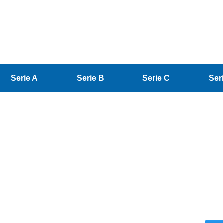
Serie A
Serie B
Serie C
Ser