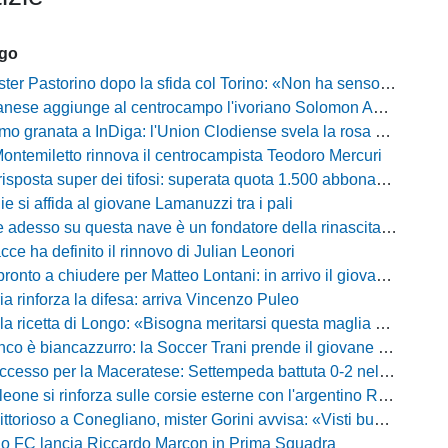
ago
Pastorino dopo la sfida col Torino: «Non ha senso chiudersi e fare le barricate»
ese aggiunge al centrocampo l'ivoriano Solomon Andrews Manu
granata a InDiga: l'Union Clodiense svela la rosa per la nuova annata
Montemiletto rinnova il centrocampista Teodoro Mercuri
risposta super dei tifosi: superata quota 1.500 abbonamenti
lie si affida al giovane Lamanuzzi tra i pali
sso su questa nave è un fondatore della rinascita»: Davis carica l'ambiente Messina
acce ha definito il rinnovo di Julian Leonori
o a chiudere per Matteo Lontani: in arrivo il giovane talento dello Spezia
ia rinforza la difesa: arriva Vincenzo Puleo
ricetta di Longo: «Bisogna meritarsi questa maglia ogni singolo giorno»
 biancazzurro: la Soccer Trani prende il giovane attaccante ex Monopoli
esso per la Maceratese: Settempeda battuta 0-2 nella ripresa
eone si rinforza sulle corsie esterne con l'argentino Rotela
oso a Conegliano, mister Gorini avvisa: «Visti buoni spunti, ma c'è ancora tanto da lavorare»
rio FC lancia Riccardo Marcon in Prima Squadra