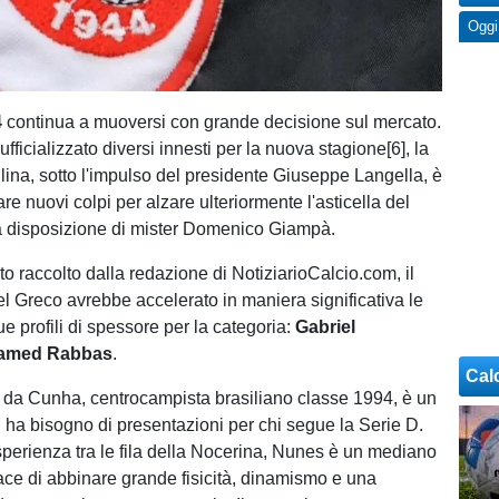
Oggi
4
continua a muoversi con grande decisione sul mercato.
fficializzato diversi innesti per la nuova stagione[6], la
llina, sotto l'impulso del presidente Giuseppe Langella, è
re nuovi colpi per alzare ulteriormente l'asticella del
a disposizione di mister Domenico Giampà.
 raccolto dalla redazione di NotiziarioCalcio.com, il
el Greco avrebbe accelerato in maniera significativa le
due profili di spessore per la categoria:
Gabriel
amed Rabbas
.
Cal
da Cunha, centrocampista brasiliano classe 1994, è un
n ha bisogno di presentazioni per chi segue la Serie D.
perienza tra le fila della Nocerina, Nunes è un mediano
ce di abbinare grande fisicità, dinamismo e una