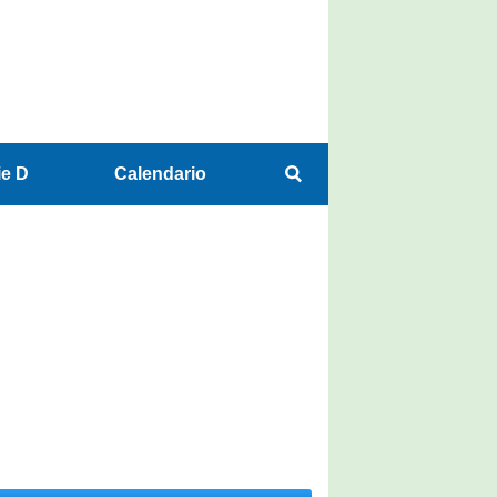
ie D
Calendario