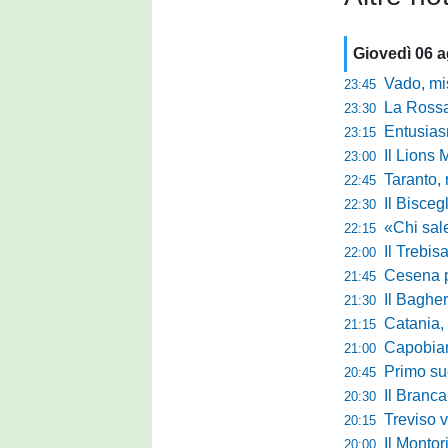
Giovedì 06 
Vado, mister 
23:45
La Rossan
23:30
Entusiasmo 
23:15
Il Lions 
23:00
Taranto, 
22:45
Il Bisceg
22:30
«Chi sale ade
22:15
Il Trebis
22:00
Cesena pront
21:45
Il Bagher
21:30
Catania, la 
21:15
Capobianco è
21:00
Primo succ
20:45
Il Brancal
20:30
Treviso vittori
20:15
Il Monto
20:00