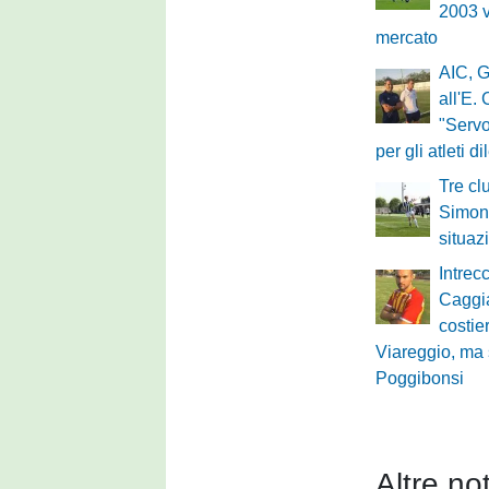
2003 v
mercato
AIC, G
all'E.
"Servo
per gli atleti di
Tre cl
Simone
situaz
Intrec
Caggi
costie
Viareggio, ma 
Poggibonsi
Altre not