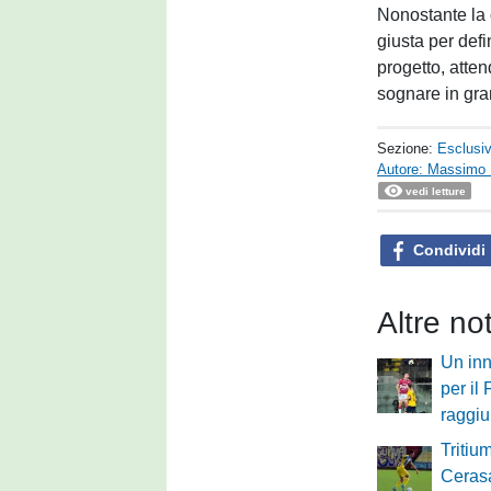
Nonostante la 
giusta per defi
progetto, attend
sognare in gra
Sezione:
Esclusi
Autore: Massimo 
vedi letture
Condividi
Altre no
Un inn
per il
raggi
Tritium
Cerasa