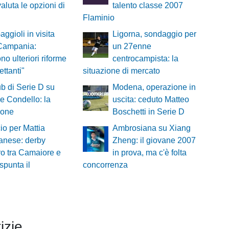
aluta le opzioni di
talento classe 2007
Flaminio
aggioli in visita
Ligorna, sondaggio per
 Campania:
un 27enne
no ulteriori riforme
centrocampista: la
lettanti"
situazione di mercato
ub di Serie D su
Modena, operazione in
 Condello: la
uscita: ceduto Matteo
ione
Boschetti in Serie D
cio per Mattia
Ambrosiana su Xiang
anese: derby
Zheng: il giovane 2007
ro tra Camaiore e
in prova, ma c'è folta
spunta il
concorrenza
izie