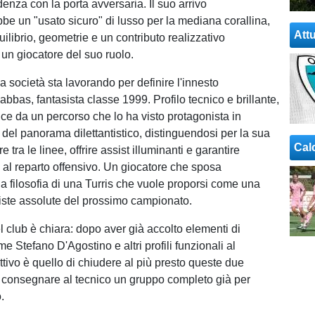
enza con la porta avversaria. Il suo arrivo
be un "usato sicuro" di lusso per la mediana corallina,
Attu
ilibrio, geometrie e un contributo realizzativo
 un giocatore del suo ruolo.
la società sta lavorando per definire l'innesto
bas, fantasista classe 1999. Profilo tecnico e brillante,
e da un percorso che lo ha visto protagonista in
 del panorama dilettantistico, distinguendosi per la sua
Cal
e tra le linee, offrire assist illuminanti e garantire
à al reparto offensivo. Un giocatore che sposa
la filosofia di una Turris che vuole proporsi come una
iste assolute del prossimo campionato.
l club è chiara: dopo aver già accolto elementi di
 Stefano D'Agostino e altri profili funzionali al
ettivo è quello di chiudere al più presto queste due
 consegnare al tecnico un gruppo completo già per
o.