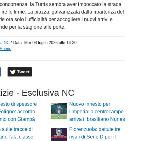
concorrenza, la Turris sembra aver imboccato la strada
nire le firme. La piazza, galvanizzata dalla ripartenza del
e ora solo l'ufficialità per accogliere i nuovi arrivi e
nde per la stagione alle porte.
va NC
/ Data:
Mer 08 luglio 2026 alle 14:30
Poerio
Tweet
tizie - Esclusiva NC
esto di spessore
Nuovo innesto per
 Foligno: accordo
l'Imperia: a centrocampo
unto con Giampà
arriva il brasiliano Nunes
 sulle tracce di
Fiorenzuola: battute tre
ni: l'ala classe
rivali di Serie D per il