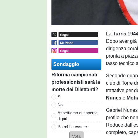
La
Turris 194
Segui
Dopo aver già u
Mi Piace
dirigenza cora
Segui
pronta a piazza
tasso tecnico 
Sondaggio
Riforma campionati
Secondo quanto
professionisti sarà la
club di Torre d
morte dei Dilettanti?
trattative per 
Si
Nunes
e
Moh
No
Gabriel Nunes 
Aspettiamo di saperne
profilo che no
di più
Reduce dall'es
Potrebbe essere
completo, capa