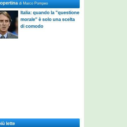
Copertina
di Marco Pompeo
Italia: quando la "questione
morale" è solo una scelta
di comodo
iù lette