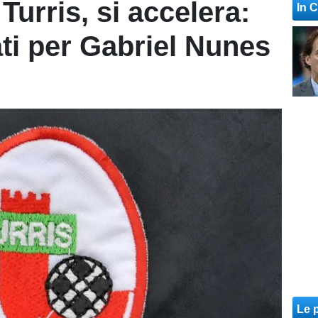
urris, si accelera:
In 
ati per Gabriel Nunes
Le p