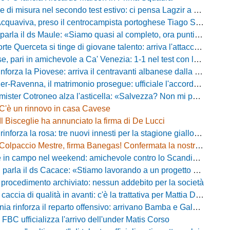
misura nel secondo test estivo: ci pensa Lagzir a piegare l'Equipe Campania
Acquaviva, preso il centrocampista portoghese Tiago Santos
a il ds Maule: «Siamo quasi al completo, ora puntiamo sugli esterni d'attacco»
te Querceta si tinge di giovane talento: arriva l'attaccante Lucchesi
ari in amichevole a Ca' Venezia: 1-1 nel test con la Primavera lagunare
forza la Piovese: arriva il centravanti albanese dalla serie D
avenna, il matrimonio prosegue: ufficiale l'accordo quinquennale per l'attacco
otroneo alza l'asticella: «Salvezza? Non mi pongo limiti, voglio vincere più partite possibile»
C'è un rinnovo in casa Cavese
Il Bisceglie ha annunciato la firma di De Lucci
 rinforza la rosa: tre nuovi innesti per la stagione gialloblù
Colpaccio Mestre, firma Banegas! Confermata la nostra anteprima
campo nel weekend: amichevole contro lo Scandicci allo stadio Strulli di Monsummano
parla il ds Cacace: «Stiamo lavorando a un progetto ambizioso»
 procedimento archiviato: nessun addebito per la società
ccia di qualità in avanti: c'è la trattativa per Mattia Della Morte
ia rinforza il reparto offensivo: arrivano Bamba e Galeota
 FBC ufficializza l'arrivo dell'under Matis Corso