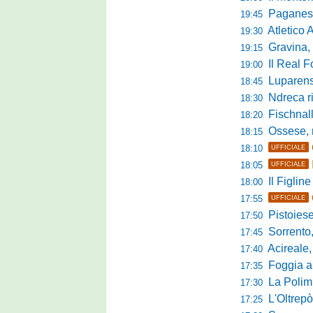
Paganese di 
19:45
Atletico 
19:30
Gravina, parl
19:15
Il Real For
19:00
Luparense, p
18:45
Ndreca rin
18:30
Fischnaller-R
18:20
Ossese, mister C
18:15
18:10
UFFICIALE
18:05
UFFICIALE
Il Figline
18:00
17:55
UFFICIALE
Pistoiese in 
17:50
Sorrento, 
17:45
Acireale,
17:40
Foggia a ca
17:35
La Polimn
17:30
L'Oltrepò
17:25