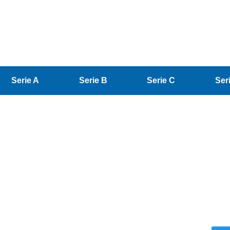
Serie A
Serie B
Serie C
Ser