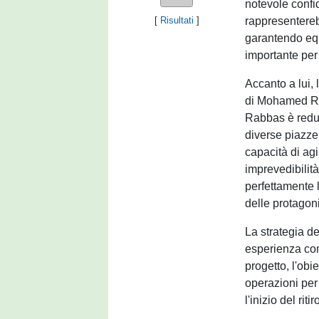
notevole confid
rappresentereb
[
Risultati
]
garantendo equ
importante per
Accanto a lui, 
di Mohamed Rab
Rabbas è reduc
diverse piazze
capacità di agir
imprevedibilit
perfettamente 
delle protagon
La strategia de
esperienza come
progetto, l'obi
operazioni per
l'inizio del ritir