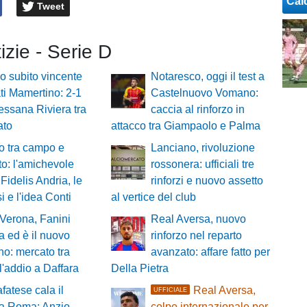
Cal
Tweet
tizie - Serie D
o subito vincente
Notaresco, oggi il test a
ti Mamertino: 2-1
Castelnuovo Vomano:
essana Riviera tra
caccia al rinforzo in
ato
attacco tra Giampaolo e Palma
o tra campo e
Lanciano, rivoluzione
o: l'amichevole
rossonera: ufficiali tre
 Fidelis Andria, le
rinforzi e nuovo assetto
i e l'idea Conti
al vertice del club
 Verona, Fanini
Real Aversa, nuovo
a ed è il nuovo
rinforzo nel reparto
no: mercato tra
avanzato: affare fatto per
 l'addio a Daffara
Della Pietra
fatese cala il
Real Aversa,
UFFICIALE
 a Roma: Anzio
colpo internazionale per