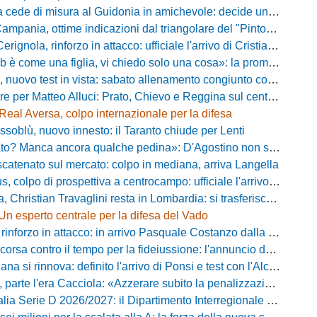
ede di misura al Guidonia in amichevole: decide un rigore di Zuppel a Bastia
pania, ottime indicazioni dal triangolare del "Pinto": il report
nola, rinforzo in attacco: ufficiale l'arrivo di Cristian Padula dal Torino
e una figlia, vi chiedo solo una cosa»: la promessa di Vittorio Massi commuove la piazza
uovo test in vista: sabato allenamento congiunto con il Bisignano
e per Matteo Alluci: Prato, Chievo e Reggina sul centrocampista
Real Aversa, colpo internazionale per la difesa
ssoblù, nuovo innesto: il Taranto chiude per Lenti
? Manca ancora qualche pedina»: D'Agostino non si ferma e punta in alto
catenato sul mercato: colpo in mediana, arriva Langella
 colpo di prospettiva a centrocampo: ufficiale l'arrivo di Bilal Khamlich
 Christian Travaglini resta in Lombardia: si trasferisce in Serie D
Un esperto centrale per la difesa del Vado
inforzo in attacco: in arrivo Pasquale Costanzo dalla Paganese
contro il tempo per la fideiussione: l'annuncio della società e le ragioni dello slittamento
a si rinnova: definito l'arrivo di Ponsi e test con l'Alcione
rte l'era Cacciola: «Azzerare subito la penalizzazione, saremo camaleontici»
rie D 2026/2027: il Dipartimento Interregionale corregge il tabellone, ecco i nuovi abbinamenti