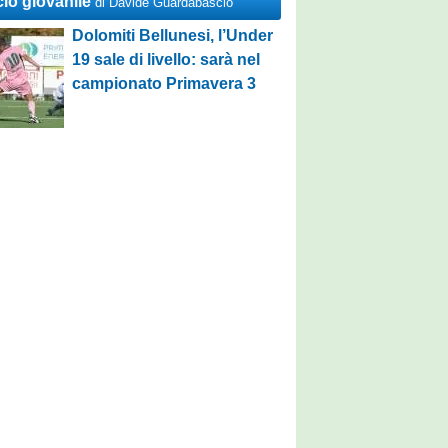
cio giovanile
di Davide Guardabascio
Dolomiti Bellunesi, l’Under
19 sale di livello: sarà nel
campionato Primavera 3