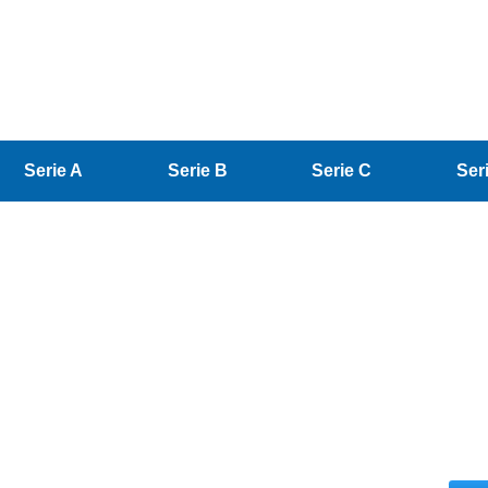
Serie A
Serie B
Serie C
Ser