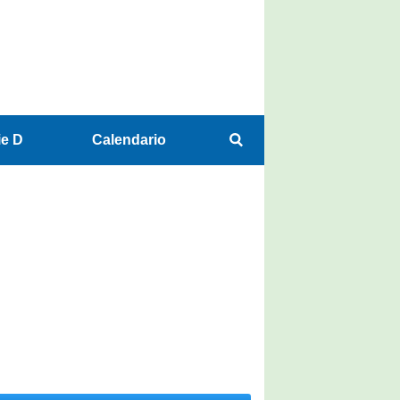
ie D
Calendario