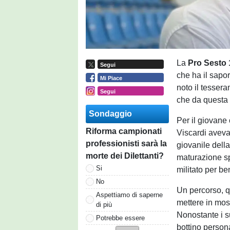
La
Pro Sesto
Segui
che ha il sapor
Mi Piace
noto il tesser
Segui
che da questa 
Sondaggio
Per il giovane c
Riforma campionati
Viscardi aveva 
professionisti sarà la
giovanile dell
morte dei Dilettanti?
maturazione sp
Si
militato per be
No
Un percorso, q
Aspettiamo di saperne
mettere in most
di più
Nonostante i su
Potrebbe essere
bottino person