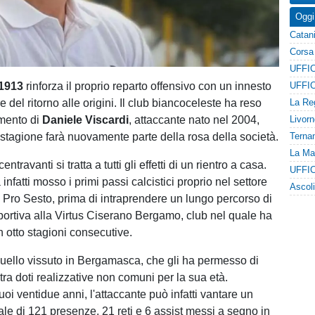
Oggi
 1913
rinforza il proprio reparto offensivo con un innesto
e del ritorno alle origini. Il club biancoceleste ha reso
amento di
Daniele Viscardi
, attaccante nato nel 2004,
stagione farà nuovamente parte della rosa della società.
entravanti si tratta a tutti gli effetti di un rientro a casa.
infatti mosso i primi passi calcistici proprio nel settore
a Pro Sesto, prima di intraprendere un lungo percorso di
ortiva alla Virtus Ciserano Bergamo, club nel quale ha
n otto stagioni consecutive.
uello vissuto in Bergamasca, che gli ha permesso di
ra doti realizzative non comuni per la sua età.
oi ventidue anni, l'attaccante può infatti vantare un
ale di 121 presenze, 21 reti e 6 assist messi a segno in