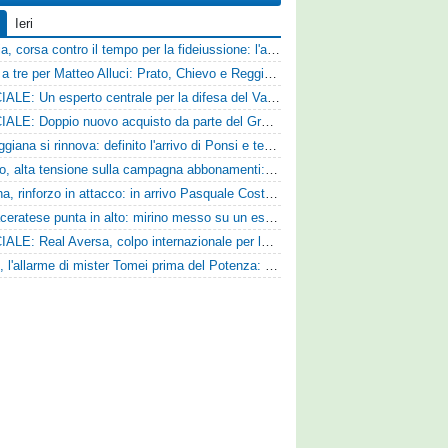
Ieri
Catania, corsa contro il tempo per la fideiussione: l'annuncio della società e le ragioni dello slittamento
Corsa a tre per Matteo Alluci: Prato, Chievo e Reggina sul centrocampista
UFFICIALE: Un esperto centrale per la difesa del Vado
UFFICIALE: Doppio nuovo acquisto da parte del Grosseto
La Reggiana si rinnova: definito l'arrivo di Ponsi e test con l'Alcione
Livorno, alta tensione sulla campagna abbonamenti: la stoccata della Curva Nord alla società
Ternana, rinforzo in attacco: in arrivo Pasquale Costanzo dalla Paganese
La Maceratese punta in alto: mirino messo su un esperto centrocampista
UFFICIALE: Real Aversa, colpo internazionale per la difesa
Ascoli, l'allarme di mister Tomei prima del Potenza: «Mettiamoci l'elmetto, l'obiettivo è la salvezza e non dobbiamo vendere fumo!»