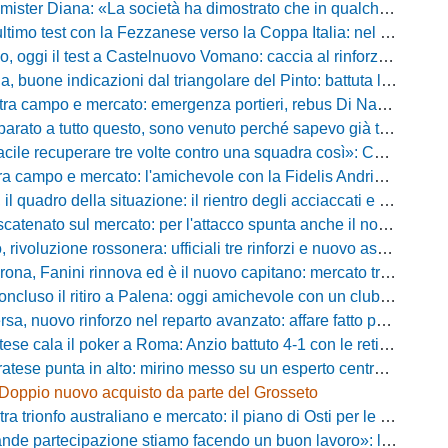
ister Diana: «La società ha dimostrato che in qualche giorno...»
o test con la Fezzanese verso la Coppa Italia: nel mirino la sfida con la Torres
i il test a Castelnuovo Vomano: caccia al rinforzo in attacco tra Giampaolo e Palma
e indicazioni dal triangolare del Pinto: battuta l'Ischia, ora c'è il Cassino prima della Coppa
ampo e mercato: emergenza portieri, rebus Di Nardo e le manovre del ds Foggia
a tutto questo, sono venuto perché sapevo già tutto»: la carica di Nesta al popolo irpino
ecuperare tre volte contro una squadra così»: Calabro promuove il carattere del suo Padova
po e mercato: l'amichevole con la Fidelis Andria, le parole di Pelosi e l'idea Conti
uadro della situazione: il rientro degli acciaccati e le trattative di mercato
atenato sul mercato: per l'attacco spunta anche il nome di Okaka
oluzione rossonera: ufficiali tre rinforzi e nuovo assetto al vertice del club
 Fanini rinnova ed è il nuovo capitano: mercato tra colpi esperti e l'addio a Daffara
luso il ritiro a Palena: oggi amichevole con un club di D verso la Coppa
, nuovo rinforzo nel reparto avanzato: affare fatto per Della Pietra
ala il poker a Roma: Anzio battuto 4-1 con le reti di Palmieri, Esposito, Suhs e Maggio
ese punta in alto: mirino messo su un esperto centrocampista
Doppio nuovo acquisto da parte del Grosseto
rionfo australiano e mercato: il piano di Osti per le uscite e la suggestione Almena
tecipazione stiamo facendo un buon lavoro»: la carica di mister Bonera accende la Pro Vercelli