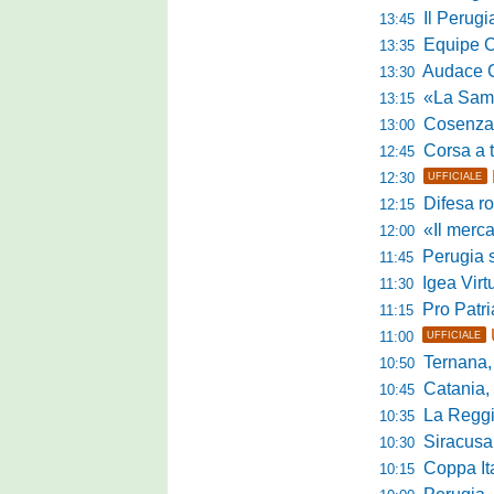
Il Perugia c
13:45
Equipe Cam
13:35
Audace Cerig
13:30
«La Samb è com
13:15
Cosenza, n
13:00
Corsa a tr
12:45
12:30
UFFICIALE
Difesa ro
12:15
«Il mercato
12:00
Perugia s
11:45
Igea Virtus,
11:30
Pro Patria,
11:15
11:00
UFFICIALE
Ternana, r
10:50
Catania, corsa 
10:45
La Reggian
10:35
Siracusa, pa
10:30
Coppa Italia Se
10:15