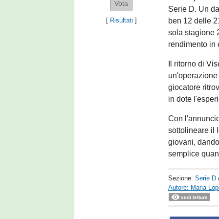
Serie D. Un da
ben 12 delle 2
[
Risultati
]
sola stagione 
rendimento in 
Il ritorno di V
un'operazione 
giocatore ritr
in dote l'esper
Con l'annuncio
sottolineare il
giovani, dando
semplice quanto
Sezione:
Serie D
Autore: Maria Lo
vedi letture