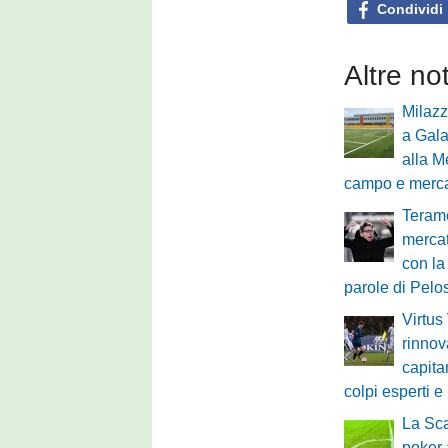
Condividi
Altre no
Milazz
a Gala
alla M
campo e merc
Teram
mercat
con la
parole di Pelos
Virtus
rinnov
capita
colpi esperti e
La Sca
poker