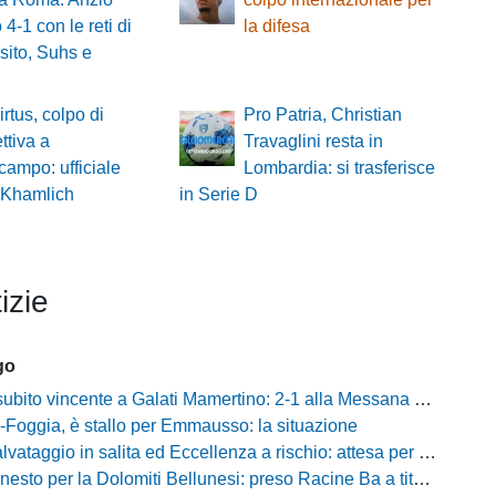
 4-1 con le reti di
la difesa
sito, Suhs e
irtus, colpo di
Pro Patria, Christian
ttiva a
Travaglini resta in
campo: ufficiale
Lombardia: si trasferisce
al Khamlich
in Serie D
izie
go
to vincente a Galati Mamertino: 2-1 alla Messana Riviera tra campo e mercato
Foggia, è stallo per Emmausso: la situazione
taggio in salita ed Eccellenza a rischio: attesa per i fondi e l'ipotesi Promozione
to per la Dolomiti Bellunesi: preso Racine Ba a titolo definitivo