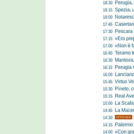
Perugia, m
18:30
Spezia, ultim
18:15
Notaresco, ogg
18:00
Casertana, buon
17:45
Pescara tra c
17:30
«Ero preparato 
17:15
«Non è facile r
17:00
Teramo tra cam
16:45
Mantova, il q
16:30
Perugia sc
16:15
Lanciano, riv
16:00
Virtus Verona,
15:45
Pineto, conc
15:30
Real Aversa
15:15
La Scafatese c
15:00
La Macerat
14:45
14:30
UFFICIALE
Palermo tra t
14:15
«Con grande par
14:00