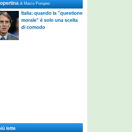
Copertina
di Marco Pompeo
Italia: quando la "questione
morale" è solo una scelta
di comodo
iù lette