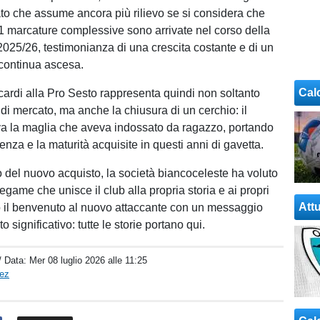
to che assume ancora più rilievo se si considera che
1 marcature complessive sono arrivate nel corso della
2025/26, testimonianza di una crescita costante e di un
continua ascesa.
Cal
iscardi alla Pro Sesto rappresenta quindi non soltanto
di mercato, ma anche la chiusura di un cerchio: il
ova la maglia che aveva indossato da ragazzo, portando
ienza e la maturità acquisite in questi anni di gavetta.
 del nuovo acquisto, la società biancoceleste ha voluto
 legame che unisce il club alla propria storia e ai propri
Attu
 il benvenuto al nuovo attaccante con un messaggio
 significativo: tutte le storie portano qui.
/ Data:
Mer 08 luglio 2026 alle 11:25
pez