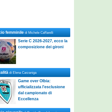
cio femminile
di Michele Caffarelli
Serie C 2026-2027, ecco la
composizione dei gironi
alità
di Elena Carzaniga
Game over Olbia:
ufficializzata l'esclusione
dal campionato di
Eccellenza