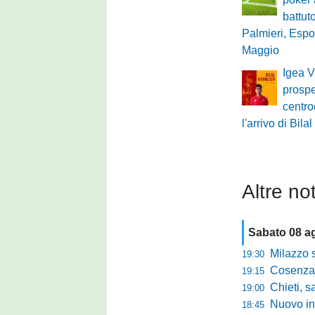
battuto
Palmieri, Espo
Maggio
Igea V
prospe
centro
l'arrivo di Bil
Altre not
Sabato 08 a
Milazzo subi
19:30
Cosenza-
19:15
Chieti, salva
19:00
Nuovo innes
18:45