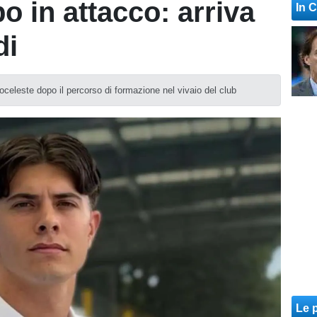
o in attacco: arriva
In 
di
coceleste dopo il percorso di formazione nel vivaio del club
Le p