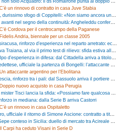
 solo Acquadro: il ds Romairone punta al doppio colpo Baldan-Volpicelli
C'è un rinnovo di contratto in casa Juve Stabia
simo sfogo di Coppitelli: «Non siamo ancora una squadra, ora serve tirare una riga!»
ti nel segno della continuità: Angheleddu confermato in panchina, in attacco arriva Loru
C'è Cordova per il centrocampo della Paganese
Fidelis Andria, biennale per un classe 2005
racusa, rinforzo d'esperienza nel reparto arretrato: ecco Orlando
aiana, al via il primo test di rilievo: sfida estiva allo Zecchini con il Grosseto
d'esperienza in difesa: dal Cittadella arriva a titolo definitivo Riccardo Gatti
ese, ufficiale la partenza di Bongelli: l'attaccante passa in Serie D
Un attaccante argentino per l'Ebolitana
ia, rinforzo tra i pali: dal Sassuolo arriva il portiere Gioele Zacchi
Doppio nuovo acquisto in casa Perugia
 Tisci lancia la sfida: «Possiamo fare qualcosa di storico e regalarci la trasferta a Genova»
inforzo in mediana: dalla Serie B arriva Castorri
C'è un rinnovo in casa Ospitaletto
fficiale il ritorno di Simone Ascione: contratto a titolo definitivo fino al 2029
pe conteso in Sicilia: duello di mercato tra Acireale e Messina
Il Carpi ha ceduto Visani in Serie D