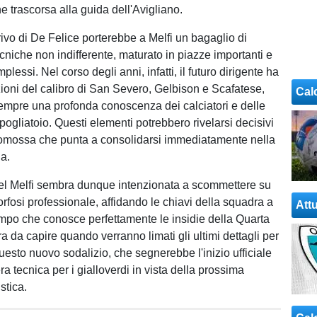
ne trascorsa alla guida dell'Avigliano.
rivo di De Felice porterebbe a Melfi un bagaglio di
niche non indifferente, maturato in piazze importanti e
lessi. Nel corso degli anni, infatti, il futuro dirigente ha
ioni del calibro di San Severo, Gelbison e Scafatese,
Cal
mpre una profonda conoscenza dei calciatori e delle
ogliatoio. Questi elementi potrebbero rivelarsi decisivi
omossa che punta a consolidarsi immediatamente nella
a.
el Melfi sembra dunque intenzionata a scommettere su
fosi professionale, affidando le chiavi della squadra a
Attu
po che conosce perfettamente le insidie della Quarta
a da capire quando verranno limati gli ultimi dettagli per
questo nuovo sodalizio, che segnerebbe l'inizio ufficiale
a tecnica per i gialloverdi in vista della prossima
stica.