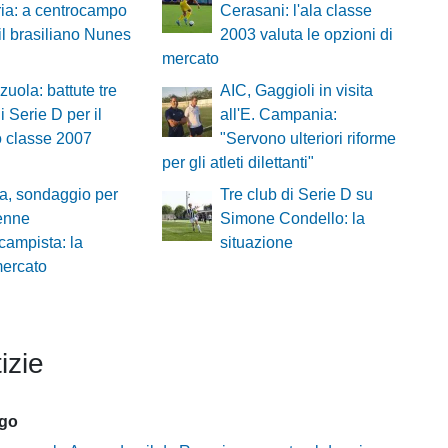
ria: a centrocampo
Cerasani: l'ala classe
 il brasiliano Nunes
2003 valuta le opzioni di
mercato
zuola: battute tre
AIC, Gaggioli in visita
di Serie D per il
all'E. Campania:
o classe 2007
"Servono ulteriori riforme
per gli atleti dilettanti"
a, sondaggio per
Tre club di Serie D su
enne
Simone Condello: la
campista: la
situazione
mercato
izie
ago