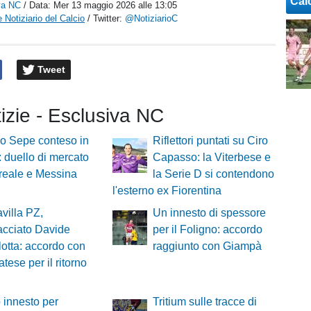
Cal
va NC
/ Data:
Mer 13 maggio 2026 alle 13:05
 Notiziario del Calcio
/ Twitter:
@NotiziarioC
Tweet
tizie - Esclusiva NC
o Sepe conteso in
Riflettori puntati su Ciro
a: duello di mercato
Capasso: la Viterbese e
ireale e Messina
la Serie D si contendono
l'esterno ex Fiorentina
villa PZ,
Un innesto di spessore
acciato Davide
per il Foligno: accordo
lotta: accordo con
raggiunto con Giampà
tese per il ritorno
innesto per
Tritium sulle tracce di