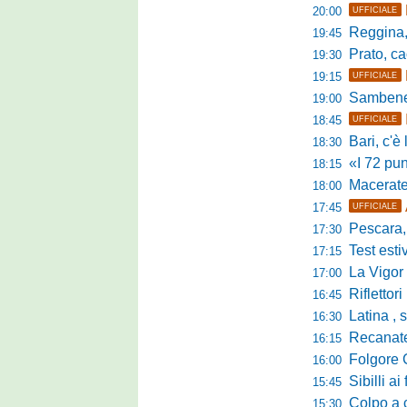
20:00
UFFICIALE
Reggina, pr
19:45
Prato, cao
19:30
19:15
UFFICIALE
Sambenedett
19:00
18:45
UFFICIALE
Bari, c'è l'ac
18:30
«I 72 punti d
18:15
Maceratese, il 
18:00
17:45
UFFICIALE
Pescara, sta
17:30
Test estivo Man
17:15
La Vigor Sen
17:00
Riflettori pun
16:45
Latina , si è c
16:30
Recanatese, Giandonat
16:15
Folgore Cara
16:00
Sibilli ai 
15:45
Colpo a centr
15:30