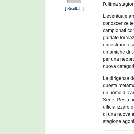
l'ultima stagio
[
Risultati
]
L'eventuale ar
conoscenze tec
campionati comp
guidato formaz
dimostrando se
dinamiche di sp
per una neopr
nuova categori
La dirigenza d
questa metamor
un uomo di cam
Serie. Resta or
ufficializzare 
di una nuova er
stagione agoni