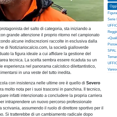
Oggi
UFFIC
 protagonista del salto di categoria, sta iniziando a
n grande attenzione il proprio ritorno nel campionato
condo alcune indiscrezioni raccolte in esclusiva dalla
e di Notiziariocalcio.com, la società gialloverde
uato la figura ideale a cui affidare la gestione del
'area tecnica. La scelta sembra essere ricaduta su un
UFFIC
de esperienza nel panorama calcistico dilettantistico,
imentarsi in una veste del tutto inedita.
cola con insistenza nelle ultime ore è quello di
Severo
ura molto nota per i suoi trascorsi in panchina. Il tecnico,
pare infatti intenzionato a concludere la propria carriera
per intraprendere un nuovo percorso professionale
la scrivania, assumendo il ruolo di direttore sportivo per il
no. Si tratterebbe di un cambiamento radicale dopo