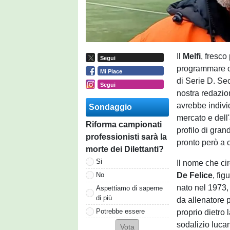
Il
Melfi
, fresco
Segui
programmare co
Mi Piace
di Serie D. Se
Segui
nostra redazion
avrebbe individ
Sondaggio
mercato e dell
Riforma campionati
profilo di gran
professionisti sarà la
pronto però a c
morte dei Dilettanti?
Si
Il nome che cir
De Felice
, fig
No
nato nel 1973, 
Aspettiamo di saperne
di più
da allenatore 
Potrebbe essere
proprio dietro 
sodalizio luca