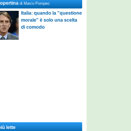
Copertina
di Marco Pompeo
Italia: quando la "questione
morale" è solo una scelta
di comodo
iù lette