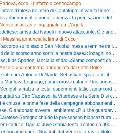
Padova, ecco il rinforzo a centrocampo
ove d'intesa nel ritiro di Cantalupa: in valutazione Blazevic e Anton
s abbonamenti e nodo capienza: la precisazione del club laniero
Nuovo attaccante ingaggiato da L'Aquila
ese: arriva dal Napoli il nuovo attaccante. C'è anche l'ufficialità
Il Messina annuncia la firma di Coco
cordo sullo stadio San Nicola: intesa a termine tra il Comune e il club di De Laurentiis
ello scorso anno sono la nostra base»: Inzaghi non si nasconde e carica l'ambiente
ds Spadoni lancia la sfida: «Siamo composti da elementi validi con motivazioni altissime»
Ancora una conferma annunciata dal Latte Dolce
llo per Antonio Di Nardo: Sebastiani spara alto, il futuro resta un enigma
tova-Legnago, i biancorossi calano il tris nonostante il gran caldo: il racconto de L'Arena
igallia rialza la testa: esperimenti tattici, amarcord e lo sguardo al Rimini
tati su Ciro Capasso: la Viterbese e la Serie D si contendono l'esterno ex Fiorentina
hiusa la prima fase della campagna abbonamenti: circa 400 tessere rinnovate in prelazione
o avverte l'ambiente: «Più che guardare chi avremo di fronte, mi interessa vedere la mia squadra migliorare giorno dopo giorno»
tese-Seregno chiude la pre-season biancazzurra: info e dove vedere il match
ferri corti col Bari: la Juve Stabia tenta il colpo da 300mila euro
ocampo per il Südtirol: dal Venezia arriva a titolo definitivo Bjarki Bjarkason