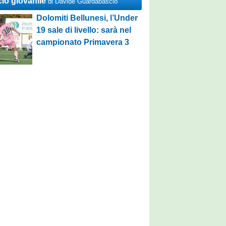
cio giovanile
di Davide Guardabascio
Dolomiti Bellunesi, l’Under
19 sale di livello: sarà nel
campionato Primavera 3