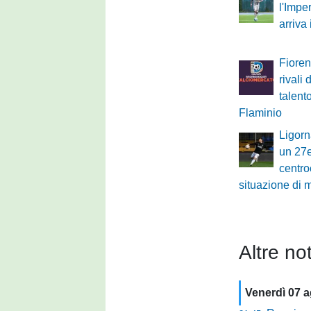
l'Impe
arriva
Fioren
rivali 
talent
Flaminio
Ligorn
un 27
centro
situazione di 
Altre not
Venerdì 07 