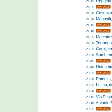
Reggina, non
21:45
21:35
UFFICIALE
Cosenza, duris
21:30
Monastir, avan
21:20
21:15
UFFICIALE
21:10
UFFICIALE
Mercato si
21:05
Terranuova Tr
21:00
Carpi, colpo 
20:55
Sambenedett
20:50
20:45
UFFICIALE
Union bresc
20:40
20:35
UFFICIALE
Potenza, mister
20:30
Latina, r
20:25
20:20
UFFICIALE
Vis Pesaro, u
20:15
Antonio Se
20:10
20:05
UFFICIALE