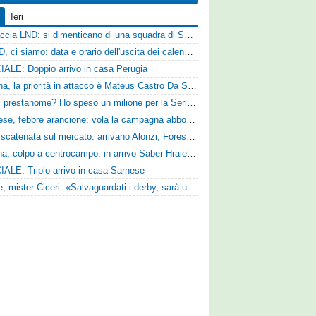
Ieri
Figuraccia LND: si dimenticano di una squadra di Serie D, è da rifare il programma Coppa Italia
Serie D, ci siamo: data e orario dell'uscita dei calendari ufficiali
IALE: Doppio arrivo in casa Perugia
Reggina, la priorità in attacco è Mateus Castro Da Silva: ore decisive per la fumata bianca
«Quali prestanome? Ho speso un milione per la Serie D»: Bandecchi rompe il silenzio sul futuro della Ternana
Pistoiese, febbre arancione: vola la campagna abbonamenti, superata quota 750 tessere
SPAL scatenata sul mercato: arrivano Alonzi, Foresta, Munaretto e Tobia
Ternana, colpo a centrocampo: in arrivo Saber Hraiech, per Scappini si attende l'accordo
IALE: Triplo arrivo in casa Sarnese
Varese, mister Ciceri: «Salvaguardati i derby, sarà un campionato avvincente»