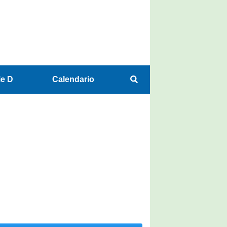
ie D
Calendario