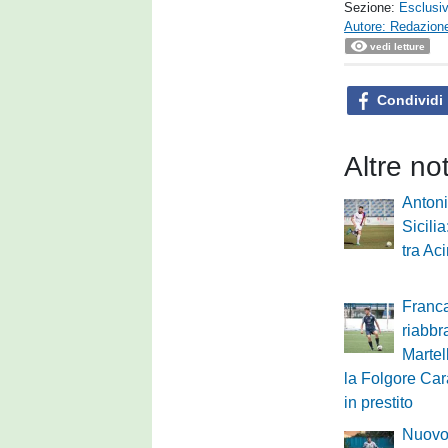
Sezione:
Esclusi
Autore: Redazione
vedi letture
Condividi
Altre no
Antoni
Sicili
tra Ac
Franca
riabbr
Martel
la Folgore Cara
in prestito
Nuovo 