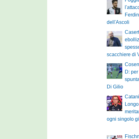
l'atta
Ferdi
dell'Ascoli
Casert
ebolliz
spesso
scacchiere di 
Cosenz
D: per
spunt
Di Gilio
Catania
Longo
merita
ogni singolo g
Fischn