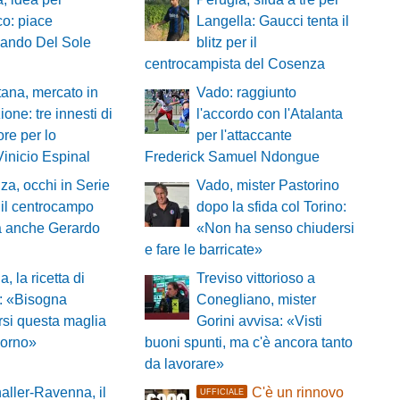
cco: piace
Langella: Gaucci tenta il
nando Del Sole
blitz per il
centrocampista del Cosenza
ana, mercato in
Vado: raggiunto
ione: tre innesti di
l'accordo con l'Atalanta
re per lo
per l'attaccante
Vinicio Espinal
Frederick Samuel Ndongue
a, occhi in Serie
Vado, mister Pastorino
 il centrocampo
dopo la sfida col Torino:
a anche Gerardo
«Non ha senso chiudersi
e fare le barricate»
, la ricetta di
Treviso vittorioso a
: «Bisogna
Conegliano, mister
rsi questa maglia
Gorini avvisa: «Visti
iorno»
buoni spunti, ma c'è ancora tanto
da lavorare»
aller-Ravenna, il
C'è un rinnovo
UFFICIALE