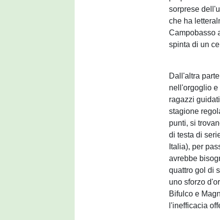
sorprese dell'u
che ha letteral
Campobasso all
spinta di un c
Dall'altra par
nell'orgoglio e
ragazzi guidat
stagione regol
punti, si trova
di testa di se
Italia), per pa
avrebbe bisogn
quattro gol di 
uno sforzo d'o
Bifulco e Magna
l'inefficacia of