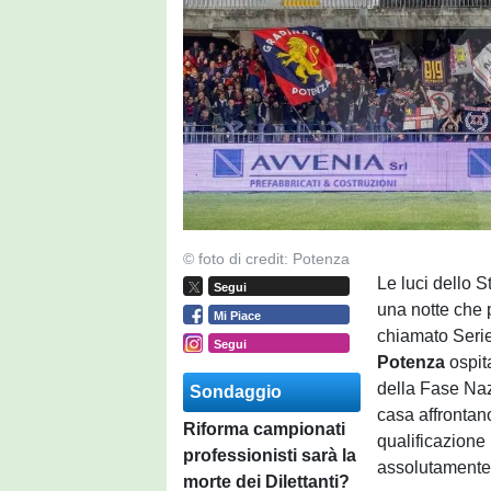
© foto di credit: Potenza
Le luci dello 
Segui
una notte che 
Mi Piace
chiamato Serie
Segui
Potenza
ospit
della Fase Naz
Sondaggio
casa affrontano
Riforma campionati
qualificazione 
professionisti sarà la
assolutamente
morte dei Dilettanti?