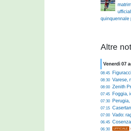
matri
ufficia
quinquennale p
Altre not
Venerdì 07 
Figuraccia LN
08:45
Varese, mis
08:30
Zenith P
08:00
Foggia, i
07:45
Perugia, sfid
07:30
Casertana, me
07:15
Vado: raggi
07:00
Cosenza, o
06:45
06:30
UFFICIALE