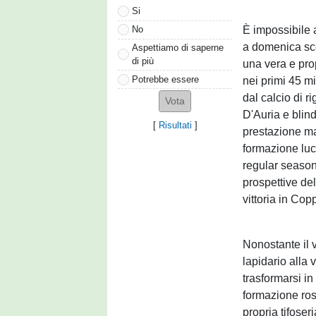
Si
È impossibile a
No
a domenica sco
Aspettiamo di saperne
di più
una vera e prop
Potrebbe essere
nei primi 45 m
dal calcio di r
D'Auria e blind
[
Risultati
]
prestazione ma
formazione luc
regular season 
prospettive del
vittoria in Copp
Nonostante il 
lapidario alla 
trasformarsi i
formazione ros
propria tifoseri