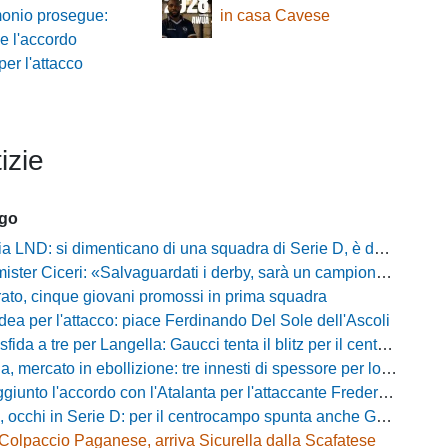
monio prosegue:
in casa Cavese
le l'accordo
er l'attacco
izie
ago
D: si dimenticano di una squadra di Serie D, è da rifare il programma Coppa Italia
ter Ciceri: «Salvaguardati i derby, sarà un campionato avvincente»
rato, cinque giovani promossi in prima squadra
dea per l'attacco: piace Ferdinando Del Sole dell'Ascoli
a a tre per Langella: Gaucci tenta il blitz per il centrocampista del Cosenza
rcato in ebollizione: tre innesti di spessore per lo scacchiere di Vinicio Espinal
unto l'accordo con l'Atalanta per l'attaccante Frederick Samuel Ndongue
cchi in Serie D: per il centrocampo spunta anche Gerardo Di Gilio
Colpaccio Paganese, arriva Sicurella dalla Scafatese