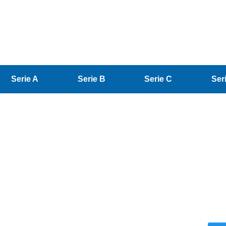
Serie A
Serie B
Serie C
Ser