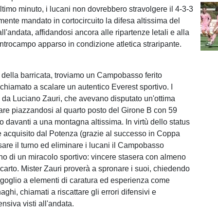
ltimo minuto, i lucani non dovrebbero stravolgere il 4-3-3
mente mandato in cortocircuito la difesa altissima del
'andata, affidandosi ancora alle ripartenze letali e alla
entrocampo apparso in condizione atletica straripante.
te della barricata, troviamo un Campobasso ferito
 chiamato a scalare un autentico Everest sportivo. I
i da Luciano Zauri, che avevano disputato un'ottima
are piazzandosi al quarto posto del Girone B con 59
no davanti a una montagna altissima. In virtù dello status
rie acquisito dal Potenza (grazie al successo in Coppa
ssare il turno ed eliminare i lucani il Campobasso
o di un miracolo sportivo: vincere stasera con almeno
scarto. Mister Zauri proverà a spronare i suoi, chiedendo
rgoglio a elementi di caratura ed esperienza come
ghi, chiamati a riscattare gli errori difensivi e
fensiva visti all'andata.