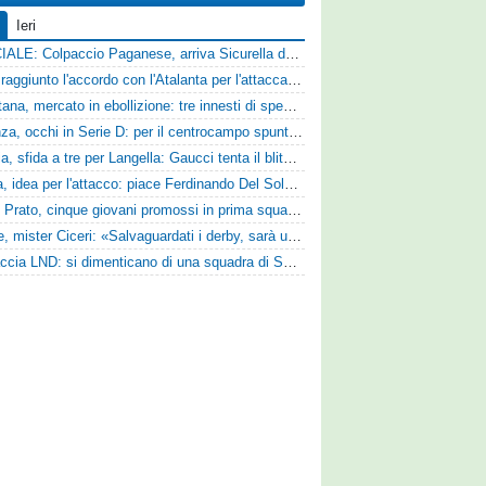
Ieri
UFFICIALE: Colpaccio Paganese, arriva Sicurella dalla Scafatese
Vado: raggiunto l'accordo con l'Atalanta per l'attaccante Frederick Samuel Ndongue
Casertana, mercato in ebollizione: tre innesti di spessore per lo scacchiere di Vinicio Espinal
Cosenza, occhi in Serie D: per il centrocampo spunta anche Gerardo Di Gilio
Perugia, sfida a tre per Langella: Gaucci tenta il blitz per il centrocampista del Cosenza
Foggia, idea per l'attacco: piace Ferdinando Del Sole dell'Ascoli
Zenith Prato, cinque giovani promossi in prima squadra
Varese, mister Ciceri: «Salvaguardati i derby, sarà un campionato avvincente»
Figuraccia LND: si dimenticano di una squadra di Serie D, è da rifare il programma Coppa Italia