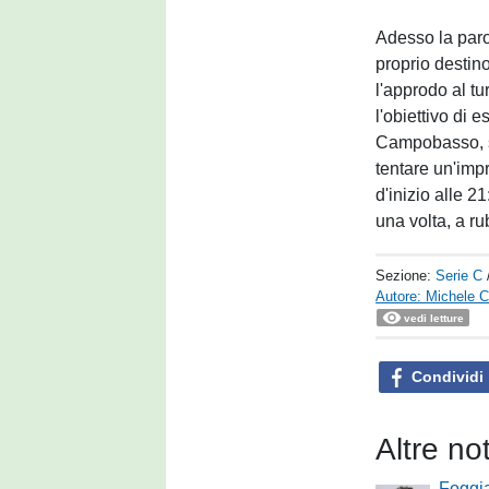
Adesso la paro
proprio destino
l'approdo al t
l'obiettivo di 
Campobasso, s
tentare un'imp
d'inizio alle 2
una volta, a ru
Sezione:
Serie C
Autore: Michele Ca
vedi letture
Condividi
Altre no
Foggia