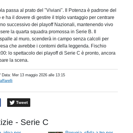
la passa al prato del "Viviani". Il Potenza è padrone del
 e ha il dovere di gestire il triplo vantaggio per centrare
urno successivo dei playoff Nazionali, mantenendo vivo
essere la quarta squadra promossa in Serie B. Il
palle al muro, scenderà in campo senza calcoli per
resa che avrebbe i contorni della leggenda. Fischio
1:00: lo spettacolo dei playoff di Serie C è pronto, ancora
bare la scena.
/ Data:
Mer 13 maggio 2026 alle 13:15
ffarelli
Tweet
tizie - Serie C
, idea per
Perugia, sfida a tre per