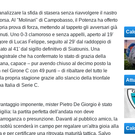
nalizzare la sfida di stasera senza riavvolgere il nastro
rsa. Al "Molinari" di Campobasso, il Potenza ha offerto
ria prova di forza, mettendo al tappeto gli avversari già
Cal
inuti. Uno 0-3 clamoroso e senza appelli, aperto al 19'
igore di Lucas Felippe, seguito al 29' dal raddoppio di
ato al 41' dal sigillo definitivo di Siatounis. Una
gistrale che ha confermato lo stato di grazia della
ana, capace – pur avendo chiuso al decimo posto la
nel Girone C con 49 punti – di ribaltare del tutto le
la propria stagione grazie allo slancio della trionfale
Attu
a Italia di Serie C.
vantaggio imponente, mister Pietro De Giorgio è stato
vigilia: la partita perfetta dell'andata non deve
n arroganza o presunzione. Davanti al pubblico amico, la
soblù scenderà in campo per regalare un'altra gioia alla
Cal
a e per certificare una ritrovata maturità tattica. Salvo