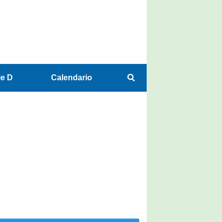
ie D
Calendario