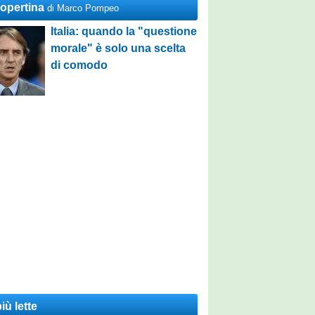
Copertina
di Marco Pompeo
Italia: quando la "questione
morale" è solo una scelta
di comodo
iù lette