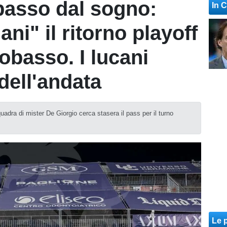
passo dal sogno:
In 
ani" il ritorno playoff
obasso. I lucani
 dell'andata
uadra di mister De Giorgio cerca stasera il pass per il turno
Le p