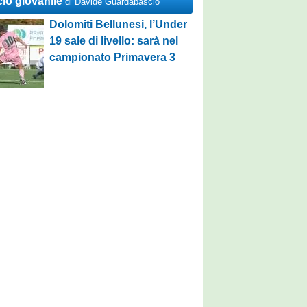
cio giovanile
di Davide Guardabascio
Dolomiti Bellunesi, l’Under
19 sale di livello: sarà nel
campionato Primavera 3