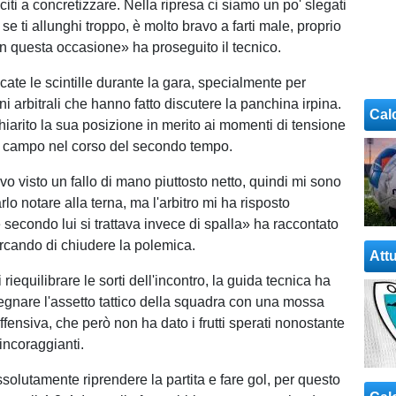
iti a concretizzare. Nella ripresa ci siamo un po' slegati
 se ti allunghi troppo, è molto bravo a farti male, proprio
in questa occasione» ha proseguito il tecnico.
te le scintille durante la gara, specialmente per
i arbitrali che hanno fatto discutere la panchina irpina.
Cal
hiarito la sua posizione in merito ai momenti di tensione
o campo nel corso del secondo tempo.
o visto un fallo di mano piuttosto netto, quindi mi sono
rlo notare alla terna, ma l'arbitro mi ha risposto
secondo lui si trattava invece di spalla» ha raccontato
ercando di chiudere la polemica.
Attu
 riequilibrare le sorti dell'incontro, la guida tecnica ha
segnare l'assetto tattico della squadra con una mossa
fensiva, che però non ha dato i frutti sperati nonostante
 incoraggianti.
lutamente riprendere la partita e fare gol, per questo