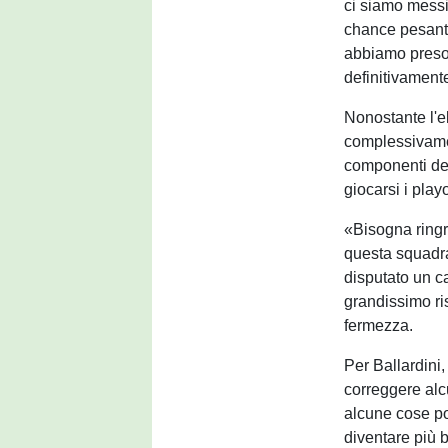
ci siamo messi
chance pesanti
abbiamo preso 
definitivament
Nonostante l'el
complessivamen
componenti del
giocarsi i playo
«Bisogna ringra
questa squadra
disputato un ca
grandissimo ris
fermezza.
Per Ballardini,
correggere alcun
alcune cose po
diventare più b