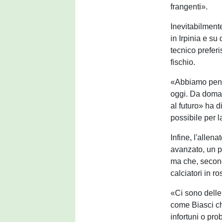
frangenti».
Inevitabilment
in Irpinia e s
tecnico preferi
fischio.
«Abbiamo pensa
oggi. Da doma
al futuro» ha d
possibile per 
Infine, l'allen
avanzato, un 
ma che, second
calciatori in ro
«Ci sono delle
come Biasci ch
infortuni o pro