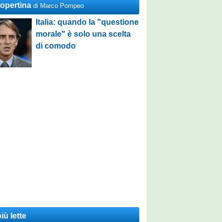
Copertina
di Marco Pompeo
Italia: quando la "questione
morale" è solo una scelta
di comodo
iù lette