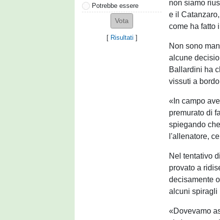
non siamo riusc
Potrebbe essere
e il Catanzaro,
come ha fatto 
[
Risultati
]
Non sono manca
alcune decision
Ballardini ha c
vissuti a bord
«In campo avev
premurato di fa
spiegando che 
l'allenatore, c
Nel tentativo di
provato a ridi
decisamente of
alcuni spiragli
«Dovevamo asso