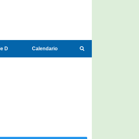
ie D
Calendario