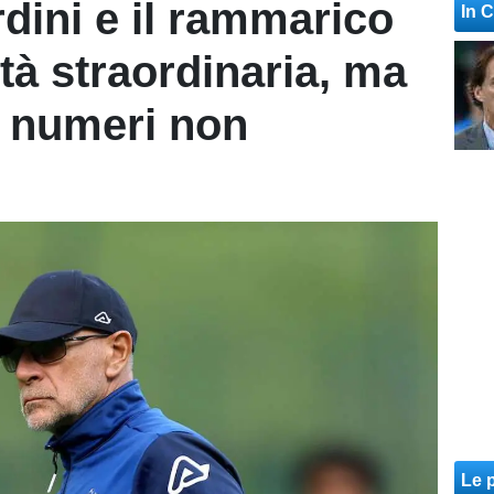
rdini e il rammarico
In 
tà straordinaria, ma
ti numeri non
Le p