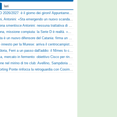
Ieri
Serie D 2026/2027: è il giorno dei gironi! Appuntamento fissato
Trapani, Antonini: «Sta emergendo un nuovo scandalo»
Il Cesena smentisce Antonini: nessuna trattativa di cessione
Derthona, missione compiuta: la Serie D è realtà. «Siamo una società seria»
Perrotta è un nuovo difensore del Catania: firma un contratto annuale
Nuovo innesto per la Murese: arriva il centrocampista Tomas Acosta
Sampdoria, Ferri a un passo dall'addio: il Nîmes lo cerca
Perugia, mercato in fermento: obiettivo Cisco per rinforzare la fascia
Cuppone nel mirino di tre club: Avellino, Sampdoria e Vicenza sull'attaccante dell'Entella
Lo Sporting Ponte rinforza la retroguardia con Cosimo Michele Rotondi