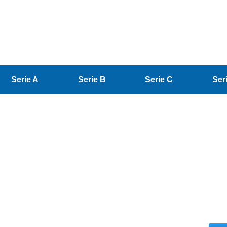
Serie A
Serie B
Serie C
Ser