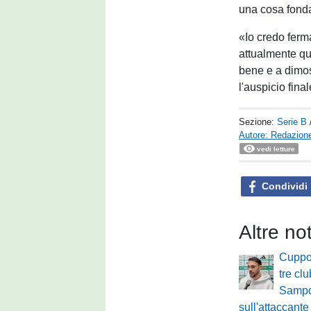
una cosa fonda
«Io credo ferm
attualmente qui
bene e a dimost
l'auspicio final
Sezione:
Serie B
Autore: Redazione
vedi letture
Condividi
Altre no
Cuppon
tre clu
Sampd
sull'attaccante