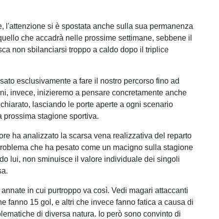
e, l'attenzione si è spostata anche sulla sua permanenza
u quello che accadrà nelle prossime settimane, sebbene il
sca non sbilanciarsi troppo a caldo dopo il triplice
to esclusivamente a fare il nostro percorso fino ad
ni, invece, inizieremo a pensare concretamente anche
ichiarato, lasciando le porte aperte a ogni scenario
la prossima stagione sportiva.
atore ha analizzato la scarsa vena realizzativa del reparto
problema che ha pesato come un macigno sulla stagione
o lui, non sminuisce il valore individuale dei singoli
sa.
 annate in cui purtroppo va così. Vedi magari attaccanti
e fanno 15 gol, e altri che invece fanno fatica a causa di
blematiche di diversa natura. Io però sono convinto di