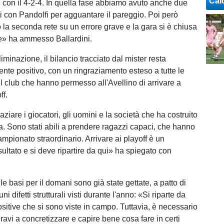
Cal
 con il 4-2-4. In quella fase abbiamo avuto anche due
 con Pandolfi per agguantare il pareggio. Poi però
la seconda rete su un errore grave e la gara si è chiusa
e» ha ammesso Ballardini.
iminazione, il bilancio tracciato dal mister resta
te positivo, con un ringraziamento esteso a tutte le
 club che hanno permesso all'Avellino di arrivare a
ff.
ziare i giocatori, gli uomini e la società che ha costruito
. Sono stati abili a prendere ragazzi capaci, che hanno
mpionato straordinario. Arrivare ai playoff è un
ultato e si deve ripartire da qui» ha spiegato con
 le basi per il domani sono già state gettate, a patto di
i difetti strutturali visti durante l'anno: «Si riparte da
sitive che si sono viste in campo. Tuttavia, è necessario
ravi a concretizzare e capire bene cosa fare in certi