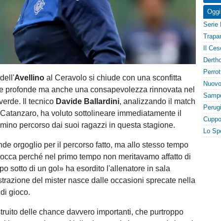
Oggi
dell'
Avellino
al Ceravolo si chiude con una sconfitta
ite profonde ma anche una consapevolezza rinnovata nel
erde. Il tecnico
Davide Ballardini
, analizzando il match
l Catanzaro, ha voluto sottolineare immediatamente il
mino percorso dai suoi ragazzi in questa stagione.
de orgoglio per il percorso fatto, ma allo stesso tempo
bocca perché nel primo tempo non meritavamo affatto di
o sotto di un gol» ha esordito l'allenatore in sala
strazione del mister nasce dalle occasioni sprecate nella
di gioco.
uito delle chance davvero importanti, che purtroppo