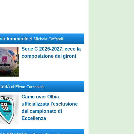
cio femminile
di Michele Caffarelli
Serie C 2026-2027, ecco la
composizione dei gironi
alità
di Elena Carzaniga
Game over Olbia:
ufficializzata l'esclusione
dal campionato di
Eccellenza