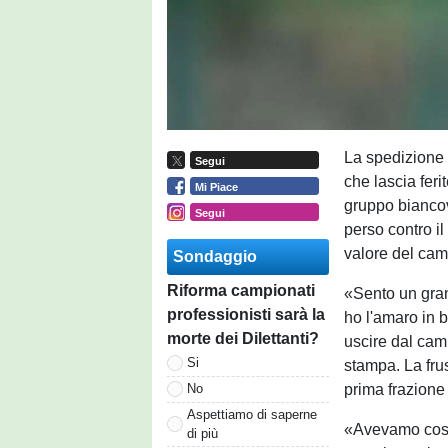
La spedizione 
Segui
che lascia fer
Mi Piace
gruppo biancov
Segui
perso contro i
valore del cam
Sondaggio
Riforma campionati
«Sento un gran
professionisti sarà la
ho l'amaro in 
morte dei Dilettanti?
uscire dal camp
Si
stampa. La fru
prima frazione 
No
Aspettiamo di saperne
«Avevamo costr
di più