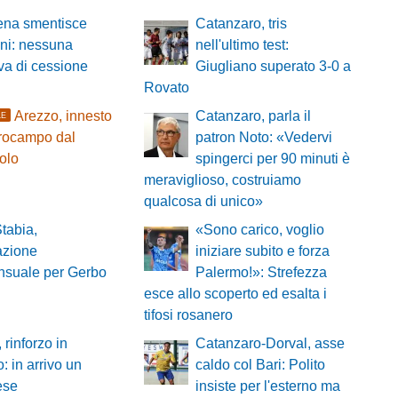
ena smentisce
Catanzaro, tris
ni: nessuna
nell'ultimo test:
tiva di cessione
Giugliano superato 3-0 a
Rovato
Arezzo, innesto
Catanzaro, parla il
LE
trocampo dal
patron Noto: «Vedervi
olo
spingerci per 90 minuti è
meraviglioso, costruiamo
qualcosa di unico»
tabia,
«Sono carico, voglio
azione
iniziare subito e forza
nsuale per Gerbo
Palermo!»: Strefezza
esce allo scoperto ed esalta i
tifosi rosanero
 rinforzo in
Catanzaro-Dorval, asse
o: in arrivo un
caldo col Bari: Polito
ese
insiste per l'esterno ma