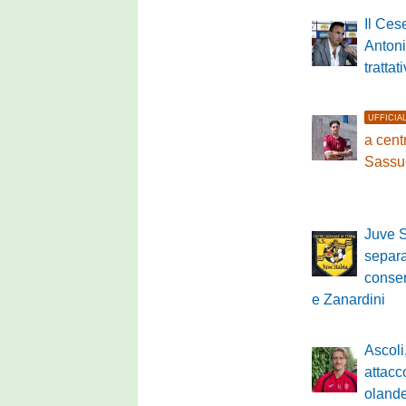
Il Ces
Antoni
tratta
UFFICIA
a cen
Sassu
Juve S
separ
conse
e Zanardini
Ascoli,
attacc
oland