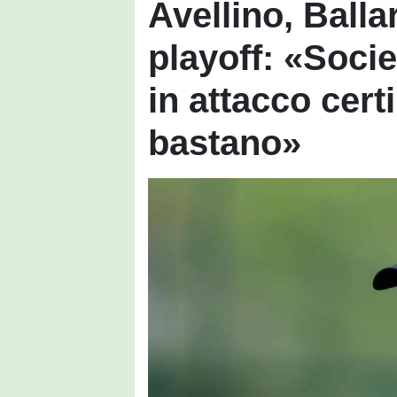
Avellino, Balla
playoff: «Socie
in attacco cer
bastano»