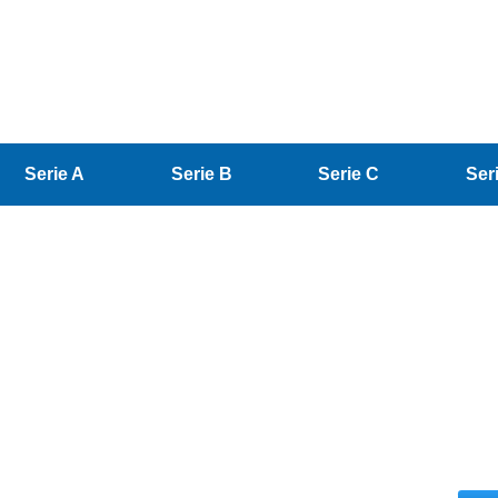
Serie A
Serie B
Serie C
Ser