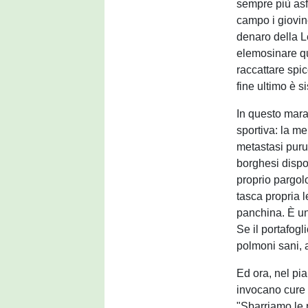
sempre più asfi
campo i giovine
denaro della L
elemosinare qua
raccattare spic
fine ultimo è s
In questo mara
sportiva: la m
metastasi purul
borghesi dispos
proprio pargolo
tasca propria l
panchina. È un
Se il portafogl
polmoni sani, a
Ed ora, nel pia
invocano cure 
"Sbarriamo le p