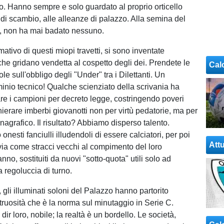
o. Hanno sempre e solo guardato al proprio orticello
ti di scambio, alle alleanze di palazzo. Alla semina del
e, non ha mai badato nessuno.
mativo di questi miopi travetti, si sono inventate
he gridano vendetta al cospetto degli dei. Prendete le
Cal
le sull'obbligo degli "Under" tra i Dilettanti. Un
inio tecnico! Qualche scienziato della scrivania ha
are i campioni per decreto legge, costringendo poveri
hierare imberbi giovanotti non per virtù pedatorie, ma per
agrafico. Il risultato? Abbiamo disperso talento.
onesti fanciulli illudendoli di essere calciatori, per poi
Attu
 via come stracci vecchi al compimento del loro
no, sostituiti da nuovi "sotto-quota" utili solo ad
 regoluccia di turno.
 gli illuminati soloni del Palazzo hanno partorito
struosità che è la norma sul minutaggio in Serie C.
 dir loro, nobile; la realtà è un bordello. Le società,