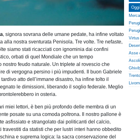
Oggi
la
, signora sovrana delle umane pedate, ha infine voltato
rga alla nostra sventurata Penisola. Tre volte. Tre nefaste,
te siamo stati ricacciati con ignominia dai confini
istico, orbati di quel Mondiale che un tempo
nostro feudo naturale. Un triplete al rovescio che
ire di vergogna persino i più impudenti. Il buon Gabriele
tardivo atto dell’immane disastro, ha infine tolto il
egnato le dimissioni, liberando il soglio federale. Meglio
brontolerebbero in osteria.
ri miei lettori, è ben più profondo delle membra di un
ente posate su una comoda poltrona. Il nostro pallone è
e asfissiato e strangolato dai politicanti del calcio,
 travestiti da statisti che per lustri interi hanno obbedito
schina e suprema logica: la sacra conservazione del