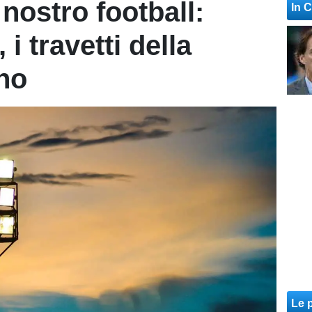
nostro football:
In 
i travetti della
no
Le p