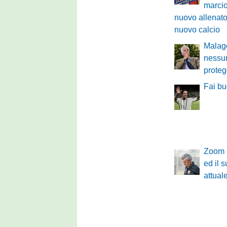
marcio
nuovo allenato
nuovo calcio
Malagò
nessun
proteg
Fai bu
Zoom -
ed il 
attual