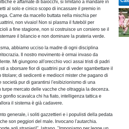
Cal
ttiche e affamate di baiocchi, si limitano a mandare in
tti al solo e cinico scopo di incassare il premio in
ega. Carne da macello buttata nella mischia per
ttrini, non vivaio! Non si plasma il futebòl per
cioli a fine stagione, non si costruisce un corsiero se il
istemare il bilancio e non dominare la prateria verde.
sma, abbiamo ucciso la madre di ogni disciplina
eritocrazia. Il nostro movimento è ormai invaso da
ente. Mi giungono all'orecchio voci assai tristi di padri
ti a sborsare fior di quattrini pur di veder sgambettare il
 titolare; di sedicenti e mediocri mister che pagano di
e società pur di garantirsi l'esibizionismo di una
 turpe mercato delle vacche che oltraggia la decenza.
io gonfio scavalca chi ha fiato, intelligenza tattica e
llora il sistema è già cadavere.
nto generale, i soliti gazzettieri e i populisti della pedata
che son peggiori del male. Invocano l'autarchia.
orte agli stranieri!", latrano. "Imponiamo per legge un