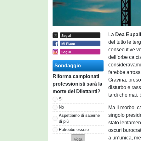
La
Dea Eupal
Segui
del tutto le te
Mi Piace
consecutive vol
Segui
dell’orbe calc
consideravamo 
Sondaggio
farebbe arross
Riforma campionati
Gravina, preso 
professionisti sarà la
disturbo e rass
morte dei Dilettanti?
tardi che mai, 
Si
Ma il morbo, ca
No
singolo presid
Aspettiamo di saperne
di più
stato lentament
Potrebbe essere
oscuri burocrati
a un’unica, me