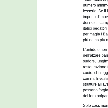
numero minimo 
fesseria. Se il
imporlo d'impe
dei nostri cam
italici pedator
per magia i Bag
più ne ha più 
L’antidoto non
nell'alzare bar
sudore, lungim
restaurazione f
cuoio, chi regg
commi. Investime
strutture all'a
possano forgiar
del loro polpac
Solo così, mon