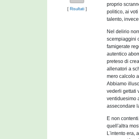
proprio scrann
[
Risultati
]
politico, ai vo
talento, invec
Nel delirio nor
scempiaggini c
famigerate rego
autentico abom
preteso di cre
allenatori a sc
mero calcolo an
Abbiamo illuso 
vederli gettati
ventiduesimo an
assecondare la
E non contenti,
quell'altra mo
L'intento era, a