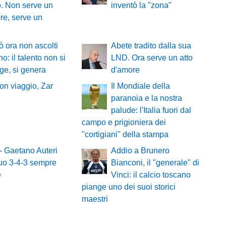
. Non serve un
inventò la "zona"
re, serve un
 ora non ascolti
Abete tradito dalla sua
o: il talento non si
LND. Ora serve un atto
ge, si genera
d'amore
on viaggio, Zar
Il Mondiale della
paranoia e la nostra
palude: l'Italia fuori dal
campo e prigioniera dei
"cortigiani" della stampa
 Gaetano Auteri
Addio a Brunero
suo 3-4-3 sempre
Bianconi, il "generale" di
e
Vinci: il calcio toscano
piange uno dei suoi storici
maestri