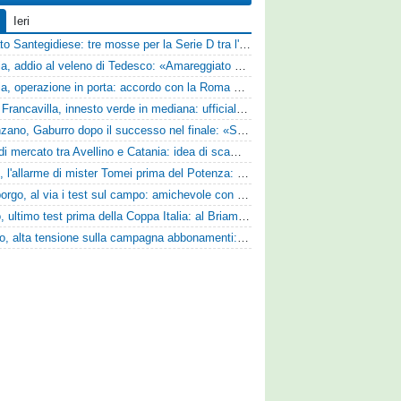
Ieri
Mercato Santegidiese: tre mosse per la Serie D tra l'ingaggio di Diakhate e due rinnovi chiave
Perugia, addio al veleno di Tedesco: «Amareggiato dalle parole di Alessandro Gaucci, mi hanno ferito umanamente»
Perugia, operazione in porta: accordo con la Roma per il talento Zelezny
Virtus Francavilla, innesto verde in mediana: ufficiale l'arrivo del classe 2008 Gianluca Ajello
Desenzano, Gaburro dopo il successo nel finale: «Sapevamo che avremmo sofferto, ma si è vista la voglia di vincere»
Asse di mercato tra Avellino e Catania: idea di scambio tra Cosimo Patierno e Kaleb Jimenez
Ascoli, l'allarme di mister Tomei prima del Potenza: «Mettiamoci l'elmetto, l'obiettivo è la salvezza e non dobbiamo vendere fumo!»
Ghiviborgo, al via i test sul campo: amichevole con il Fratres Perignano e sguardo al nuovo girone E
Trento, ultimo test prima della Coppa Italia: al Briamasco arriva il triangolare con Südtirol e Campodarsego
Livorno, alta tensione sulla campagna abbonamenti: la stoccata della Curva Nord alla società