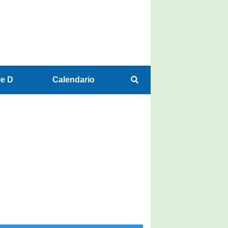
ie D
Calendario