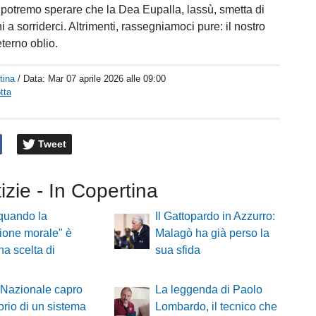
, potremo sperare che la Dea Eupalla, lassù, smetta di
i a sorriderci. Altrimenti, rassegniamoci pure: il nostro
eterno oblio.
tina
/ Data:
Mar 07 aprile 2026 alle 09:00
tta
Tweet
tizie - In Copertina
: quando la
Il Gattopardo in Azzurro:
ione morale" è
Malagò ha già perso la
na scelta di
sua sfida
 Nazionale capro
La leggenda di Paolo
orio di un sistema
Lombardo, il tecnico che