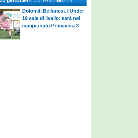
cio giovanile
di Davide Guardabascio
Dolomiti Bellunesi, l’Under
19 sale di livello: sarà nel
campionato Primavera 3