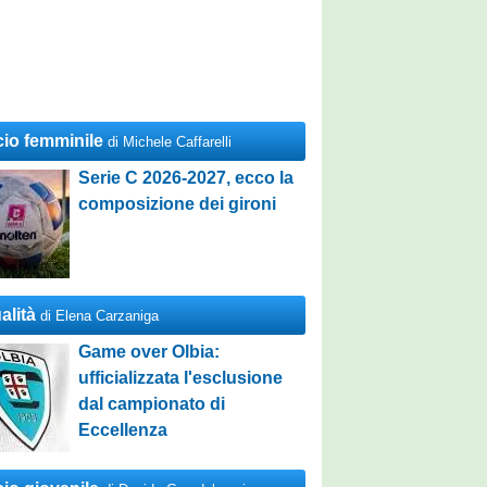
cio femminile
di Michele Caffarelli
Serie C 2026-2027, ecco la
composizione dei gironi
alità
di Elena Carzaniga
Game over Olbia:
ufficializzata l'esclusione
dal campionato di
Eccellenza