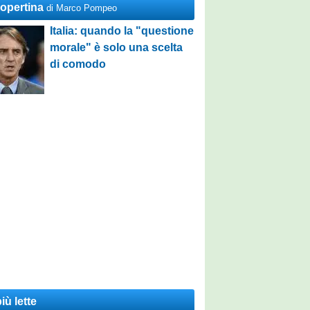
Copertina
di Marco Pompeo
Italia: quando la "questione
morale" è solo una scelta
di comodo
iù lette