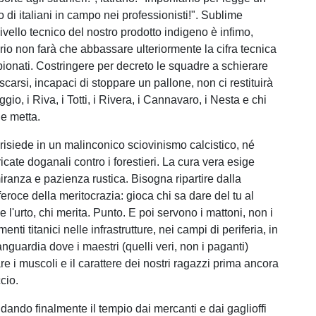
di italiani in campo nei professionisti!". Sublime
 livello tecnico del nostro prodotto indigeno è infimo,
rio non farà che abbassare ulteriormente la cifra tecnica
pionati. Costringere per decreto le squadre a schierare
i scarsi, incapaci di stoppare un pallone, non ci restituirà
gio, i Riva, i Totti, i Rivera, i Cannavaro, i Nesta e chi
ne metta.
 risiede in un malinconico sciovinismo calcistico, né
ricate doganali contro i forestieri. La cura vera esige
iranza e pazienza rustica. Bisogna ripartire dalla
eroce della meritocrazia: gioca chi sa dare del tu al
e l'urto, chi merita. Punto. E poi servono i mattoni, non i
nti titanici nelle infrastrutture, nei campi di periferia, in
vanguardia dove i maestri (quelli veri, non i paganti)
e i muscoli e il carattere dei nostri ragazzi prima ancora
cio.
dando finalmente il tempio dai mercanti e dai gaglioffi