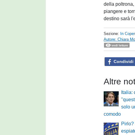
della poltrona
piangere e torn
destino sarà l'
Sezione:
In Coper
Autore: Chiara Mo
vedi letture
Condividi
Altre no
Italia
"quest
solo u
comodo
Pirlo?
espiat