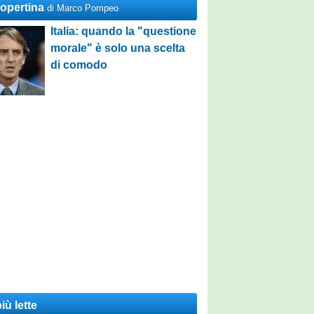
Copertina
di Marco Pompeo
Italia: quando la "questione
morale" è solo una scelta
di comodo
iù lette