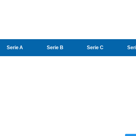
Serie A
Serie B
Serie C
Ser