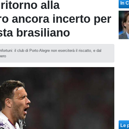
ritorno alla
In 
ro ancora incerto per
ta brasiliano
ortuni: il club di Porto Alegre non eserciterà il riscatto, e dal
nero
Le p