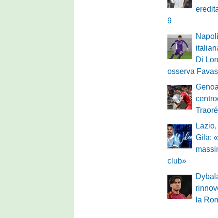
eredit
9
Napoli
italian
Di Lo
osserva Favasu
Genoa
centro
Traoré
Lazio, 
Gila: 
massi
club»
Dybala
rinnov
la Ro