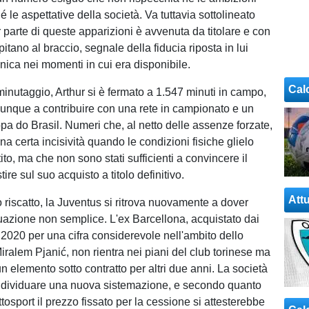
é le aspettative della società. Va tuttavia sottolineato
 parte di queste apparizioni è avvenuta da titolare e con
pitano al braccio, segnale della fiducia riposta in lui
nica nei momenti in cui era disponibile.
Cal
minutaggio, Arthur si è fermato a 1.547 minuti in campo,
nque a contribuire con una rete in campionato e un
opa do Brasil. Numeri che, al netto delle assenze forzate,
a certa incisività quando le condizioni fisiche glielo
o, ma che non sono stati sufficienti a convincere il
ire sul suo acquisto a titolo definitivo.
Attu
 riscatto, la Juventus si ritrova nuovamente a dover
tuazione non semplice. L'ex Barcellona, acquistato dai
 2020 per una cifra considerevole nell'ambito dello
ralem Pjanić, non rientra nei piani del club torinese ma
n elemento sotto contratto per altri due anni. La società
individuare una nuova sistemazione, e secondo quanto
ttosport il prezzo fissato per la cessione si attesterebbe