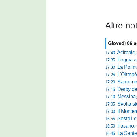
Altre not
Giovedì 06 
Acireale,
17:40
Foggia a ca
17:35
La Polimn
17:30
L'Oltrepò
17:25
Sanremese
17:20
Derby del P
17:15
Messina, 
17:10
Svolta stori
17:05
Il Montem
17:00
Sestri Lev
16:55
Fasano, via al
16:50
La Santegid
16:45