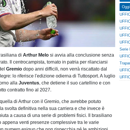
Oggi
rasiliana di
Arthur Melo
si avvia alla conclusione senza
erato. Il centrocampista, tornato in patria per rilanciarsi
del
Gremio
dopo anni difficili, non verrà riscattato dal
legre: lo riferisce l'edizione odierna di Tuttosport. A luglio
torno alla
Juventus
, che detiene il suo cartellino e con
tto contratto fino al 2027.
quella di Arthur con il Gremio, che avrebbe potuto
a svolta definitiva nella sua carriera e che invece è
uta a causa di una serie di problemi fisici. Il brasiliano
o appena venti presenze complessive tra le varie
un numero esiguo che non rispecchia né le ambizioni