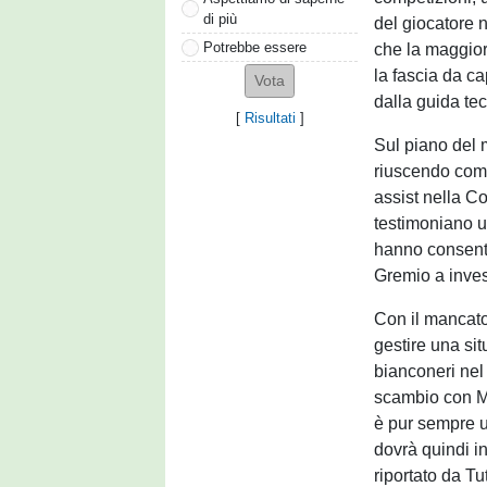
di più
del giocatore n
Potrebbe essere
che la maggior
la fascia da ca
dalla guida tec
[
Risultati
]
Sul piano del 
riuscendo comu
assist nella C
testimoniano un
hanno consentit
Gremio a invest
Con il mancato
gestire una si
bianconeri nel
scambio con Mi
è pur sempre u
dovrà quindi 
riportato da Tu