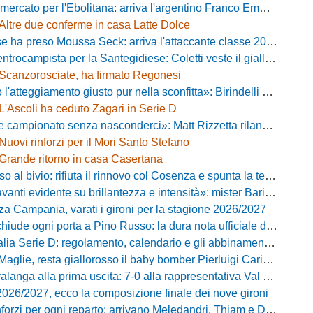
ercato per l'Ebolitana: arriva l'argentino Franco Emmanuel Boló
Altre due conferme in casa Latte Dolce
 ha preso Moussa Seck: arriva l'attaccante classe 2006
rocampista per la Santegidiese: Coletti veste il giallorosso
Scanzorosciate, ha firmato Regonesi
ggiamento giusto pur nella sconfitta»: Birindelli promuove il Novara nonostante il KO di Chiavari
L'Ascoli ha ceduto Zagari in Serie D
ionato senza nasconderci»: Matt Rizzetta rilancia le ambizioni del Campobasso
Nuovi rinforzi per il Mori Santo Stefano
Grande ritorno in casa Casertana
 bivio: rifiuta il rinnovo col Cosenza e spunta la tentazione Foggia
vidente su brillantezza e intensità»: mister Barilari promuove il Pineto dopo il test a Palena
za Campania, varati i gironi per la stagione 2026/2027
iude ogni porta a Pino Russo: la dura nota ufficiale del presidente Di Labio
 Serie D: regolamento, calendario e gli abbinamenti dei primi due turni
aglie, resta giallorosso il baby bomber Pierluigi Cariddi
ga alla prima uscita: 7-0 alla rappresentativa Val di Chiana con un grande Losavio
2026/2027, ecco la composizione finale dei nove gironi
forzi per ogni reparto: arrivano Meledandri, Thiam e Damiano