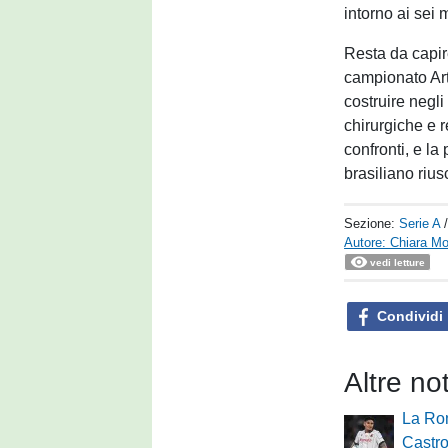
intorno ai sei m
Resta da capir
campionato Arth
costruire negli
chirurgiche e r
confronti, e la
brasiliano rius
Sezione:
Serie A
Autore: Chiara Mo
vedi letture
Condividi
Altre not
La Rom
Castro