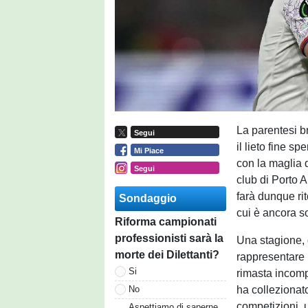
La parentesi b
Segui
il lieto fine sp
Mi Piace
con la maglia 
Segui
club di Porto A
farà dunque ri
Sondaggio
cui è ancora so
Riforma campionati
professionisti sarà la
Una stagione, 
morte dei Dilettanti?
rappresentare l
Si
rimasta incompi
ha collezionat
No
competizioni, 
Aspettiamo di saperne