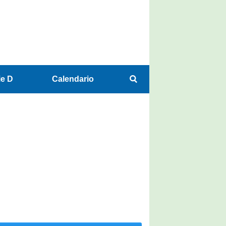
ie D
Calendario