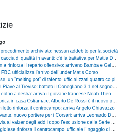
izie
ago
 procedimento archiviato: nessun addebito per la società
ccia di qualità in avanti: c'è la trattativa per Mattia Della Morte
ia rinforza il reparto offensivo: arrivano Bamba e Galeota
 FBC ufficializza l'arrivo dell'under Matis Corso
, un "melting pot" di talento: ufficializzati quattro colpi
iave al Treviso: battuto il Conegliano 3-1 nel segno di Gerbi e Vita
colpo a destra: arriva il giovane francese Noah Theodore
ca in casa Ostiamare: Alberto De Rossi è il nuovo presidente biancoviola
iletto rinforza il centrocampo: arriva Angelo Chiavazzo
ante, nuovo portiere per i Corsari: arriva Leonardo De Franceschi
 valzer degli addii dopo l'esclusione dalla Serie D: Salzano verso una big campana
iese rinforza il centrocampo: ufficiale l'ingaggio di Luca Scimia