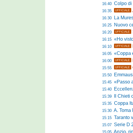
Colpo di m
16:40
16:35
UFFICIALE
La Murese
16:30
Nuovo cent
16:25
16:20
UFFICIALE
«Ho visto l'atte
16:15
16:10
UFFICIALE
«Coppa e camp
16:05
16:00
UFFICIALE
15:55
UFFICIALE
Emmausso al
15:50
«Passo avanti e
15:45
Eccellen
15:40
Il Chieti ch
15:39
Coppa Italia
15:35
A. Toma M
15:30
Taranto valan
15:15
Serie D 
15:07
Anzio, rin
15:05