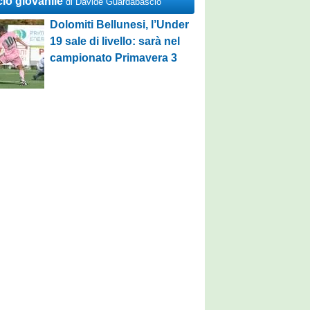
cio giovanile
di Davide Guardabascio
Dolomiti Bellunesi, l’Under
19 sale di livello: sarà nel
campionato Primavera 3