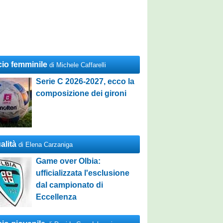
cio femminile
di Michele Caffarelli
Serie C 2026-2027, ecco la
composizione dei gironi
alità
di Elena Carzaniga
Game over Olbia:
ufficializzata l'esclusione
dal campionato di
Eccellenza