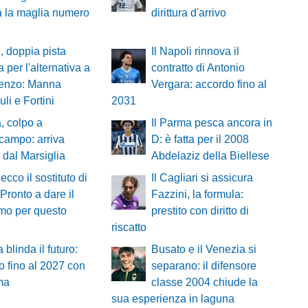
a la maglia numero
dirittura d'arrivo
, doppia pista
Il Napoli rinnova il
a per l'alternativa a
contratto di Antonio
renzo: Manna
Vergara: accordo fino al
li e Fortini
2031
, colpo a
Il Parma pesca ancora in
campo: arriva
D: è fatta per il 2008
 dal Marsiglia
Abdelaziz della Biellese
ecco il sostituto di
Il Cagliari si assicura
«Pronto a dare il
Fazzini, la formula:
mo per questo
prestito con diritto di
riscatto
 blinda il futuro:
Busato e il Venezia si
o fino al 2027 con
separano: il difensore
ma
classe 2004 chiude la
sua esperienza in laguna