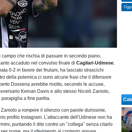
Oggi
ul campo che rischia di passare in secondo piano,
anto accaduto nel convulso finale di
Cagliari
-
Udinese
.
nata 0-2 in favore dei friulani, ha lasciato strascichi
tro della polemica ci sono alcune frasi che il difensore
lberto Dossena avrebbe rivolto, secondo le accuse,
 avversario Keinan Davis e allo stesso Nicolò Zaniolo,
arapiglia a fine partita.
Cal
 Zaniolo a rompere il silenzio con parole durissime,
prio profilo Instagram. L'attaccante dell'Udinese non ha
mini, puntando il dito contro un "collega" senza citarlo
 per nome, ma il riferimento al contesto appare