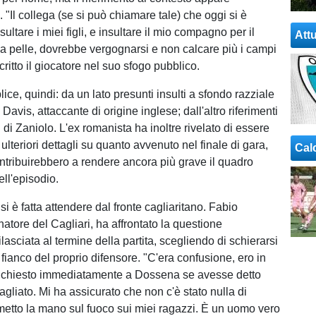
 "Il collega (se si può chiamare tale) che oggi si è
ultare i miei figli, e insultare il mio compagno per il
Attu
ua pelle, dovrebbe vergognarsi e non calcare più i campi
scritto il giocatore nel suo sfogo pubblico.
ce, quindi: da un lato presunti insulti a sfondo razziale
 Davis, attaccante di origine inglese; dall'altro riferimenti
li di Zaniolo. L'ex romanista ha inoltre rivelato di essere
ulteriori dettagli su quanto avvenuto nel finale di gara,
Cal
ontribuirebbero a rendere ancora più grave il quadro
ll'episodio.
si è fatta attendere dal fronte cagliaritano. Fabio
atore del Cagliari, ha affrontato la questione
rilasciata al termine della partita, scegliendo di schierarsi
fianco del proprio difensore. "C'era confusione, ero in
 chiesto immediatamente a Dossena se avesse detto
gliato. Mi ha assicurato che non c'è stato nulla di
 metto la mano sul fuoco sui miei ragazzi. È un uomo vero