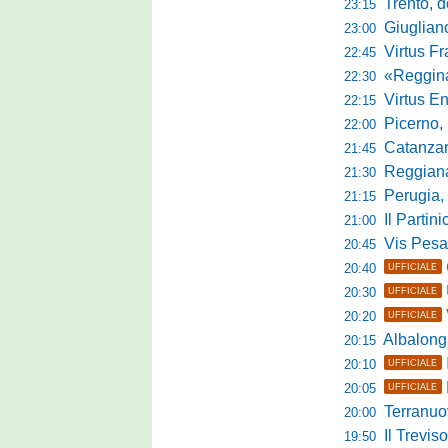
Trento, dom
23:15
Giuglian
23:00
Virtus Franca
22:45
«Reggina e N
22:30
Virtus Entella
22:15
Picerno, u
22:00
Catanzaro
21:45
Reggiana, no
21:30
Perugia, 
21:15
Il Partini
21:00
Vis Pesaro, u
20:45
20:40
UFFICIALE
20:30
UFFICIALE
20:20
UFFICIALE
Albalonga,
20:15
20:10
UFFICIALE
20:05
UFFICIALE
Terranuova Tra
20:00
Il Treviso
19:50