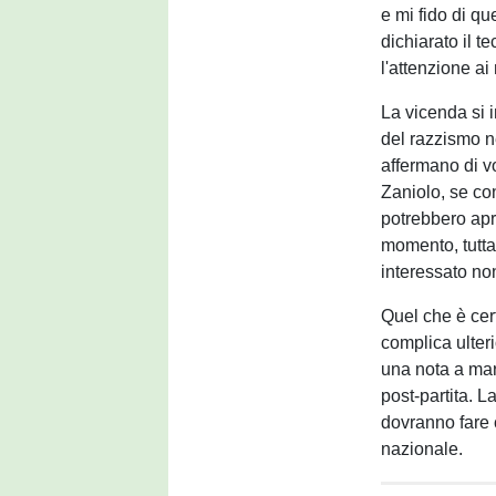
e mi fido di que
dichiarato il t
l'attenzione ai
La vicenda si 
del razzismo ne
affermano di 
Zaniolo, se co
potrebbero apr
momento, tuttav
interessato no
Quel che è cer
complica ulter
una nota a mar
post-partita. 
dovranno fare 
nazionale.