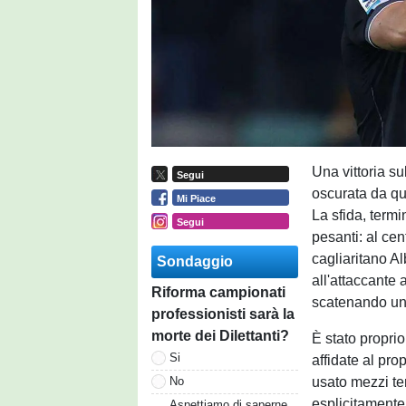
Una vittoria s
Segui
oscurata da qu
Mi Piace
La sfida, termi
Segui
pesanti: al cen
cagliaritano A
Sondaggio
all'attaccante
Riforma campionati
scatenando un p
professionisti sarà la
morte dei Dilettanti?
È stato proprio
Si
affidate al pro
usato mezzi ter
No
esplicitamente
Aspettiamo di saperne