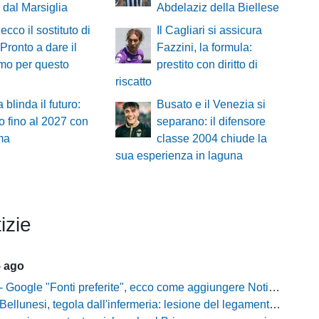
 dal Marsiglia
Abdelaziz della Biellese
ecco il sostituto di
Il Cagliari si assicura
«Pronto a dare il
Fazzini, la formula:
mo per questo
prestito con diritto di
riscatto
 blinda il futuro:
Busato e il Venezia si
o fino al 2027 con
separano: il difensore
ma
classe 2004 chiude la
sua esperienza in laguna
izie
5 ago
gle "Fonti preferite", ecco come aggiungere NotiziarioCalcio alle tue notizie
unesi, tegola dall'infermeria: lesione del legamento crociato per Nicola Masut