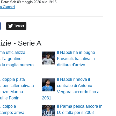
/ Data:
Sab 09 maggio 2026 alle 19:15
a Giannini
Tweet
izie - Serie A
a ufficializza
Il Napoli ha in pugno
: l'argentino
Favasuli: trattativa in
a la maglia numero
dirittura d'arrivo
, doppia pista
Il Napoli rinnova il
a per l'alternativa a
contratto di Antonio
renzo: Manna
Vergara: accordo fino al
li e Fortini
2031
, colpo a
Il Parma pesca ancora in
campo: arriva
D: è fatta per il 2008