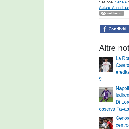
Sezione:
Serie A
Autore: Anna Laur
vedi letture
Condividi
Altre not
La Rom
Castro
eredit
9
Napoli
italian
Di Lo
osserva Favasu
Genoa
centro