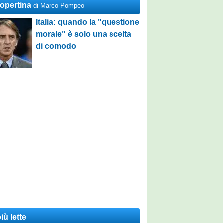
Copertina
di Marco Pompeo
Italia: quando la "questione
morale" è solo una scelta
di comodo
iù lette