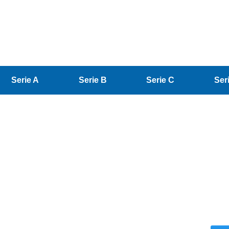
Serie A
Serie B
Serie C
Ser