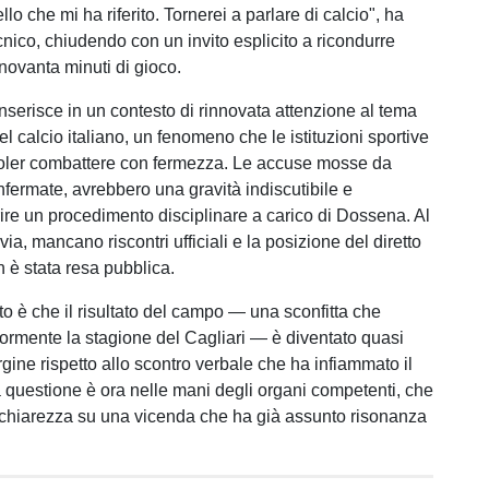
llo che mi ha riferito. Tornerei a parlare di calcio", ha
ecnico, chiudendo con un invito esplicito a ricondurre
 novanta minuti di gioco.
inserisce in un contesto di rinnovata attenzione al tema
l calcio italiano, un fenomeno che le istituzioni sportive
voler combattere con fermezza. Le accuse mosse da
nfermate, avrebbero una gravità indiscutibile e
ire un procedimento disciplinare a carico di Dossena. Al
ia, mancano riscontri ufficiali e la posizione del diretto
n è stata resa pubblica.
to è che il risultato del campo — una sconfitta che
iormente la stagione del Cagliari — è diventato quasi
gine rispetto allo scontro verbale che ha infiammato il
La questione è ora nelle mani degli organi competenti, che
chiarezza su una vicenda che ha già assunto risonanza