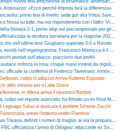
ani nuovo test amichevole al Briamasco: avversaria la Roma Under 20
o, Antonazzo: «Ecco perché Improta farà la differenza»
villa, primo test di livello: sette gol alla Virtus Sammarco e colpo in difesa
issa su tutte, ma noi risponderemo con i fatti»: Vibonese, parla il ds Maglia
-Novara 2-1, primo stop nel precampionato per gli azzurri: Forte ribalta Lartey nel finale
fficializzata la struttura societaria per la stagione 2026-2027
, tris nell'ultimo test: Giugliano superato 3-0 a Rovato
vità nell'organigramma: Francesco Marroccu è il nuovo DG dell'Area Tecnica
occhi puntati sull'attacco: piacciono due profili
caudace rinforza la rosa: cinque nuovi innesti da registrare
fficiale la conferma di Federico Tavernaro: rinnovato il prestito dal Venezia
Gelbison, colpo in attacco! Arriva Roberto Esposito
Un altro rinnovo per il Latte Dolce
Vibonese, in difesa arriva Francesco Bertolo
 colpo nel reparto avanzato: ha firmato un ex Real Monterotondo
Il Legnago Salus si assicura il portiere Simone Zocchi
Fiorenzuola, preso l'esterno under Flaminio
iana, definiti i numeri di maglia: al via la preparazione e la sfida con il Grosseto
 FBC ufficializza l'arrivo di Odogwu: attaccante ex Südtirol