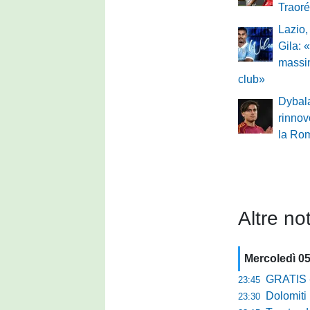
Traoré
Lazio, 
Gila: 
massi
club»
Dybala
rinnov
la Ro
Altre not
Mercoledì 0
GRATIS - Goo
23:45
Dolomiti Bell
23:30