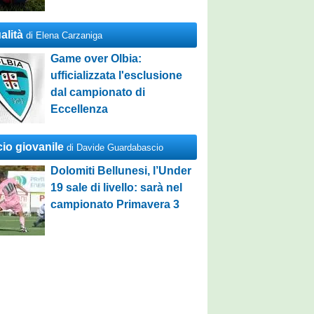
alità
di Elena Carzaniga
Game over Olbia:
ufficializzata l'esclusione
dal campionato di
Eccellenza
cio giovanile
di Davide Guardabascio
Dolomiti Bellunesi, l’Under
19 sale di livello: sarà nel
campionato Primavera 3