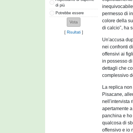
di più
inequivocabile.
Potrebbe essere
permesso di ins
colore della s
di calcio", ha 
[
Risultati
]
Un'accusa dupli
nei confronti di
offensivi ai fig
in possesso di 
dettagli che c
complessivo de
La replica non 
Pisacane, allen
nell'intervista 
apertamente a 
panchina e ho
qualcosa di sba
offensivo e io