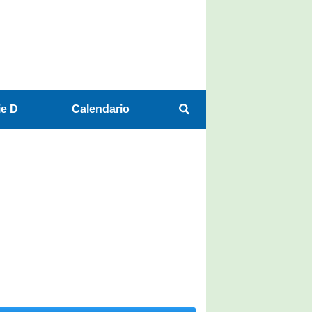
ie D
Calendario