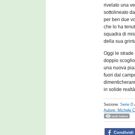
rivelato una ve
sottolineato dal
per ben due vol
che lo ha tenu
squadra di mis
della sua grint
Oggi le strade
doppio scoglio
una nuova piaz
fuori dal campo
dimenticheranno
in solide realt
Sezione:
Serie D
Autore: Michele Ca
vedi letture
Condividi