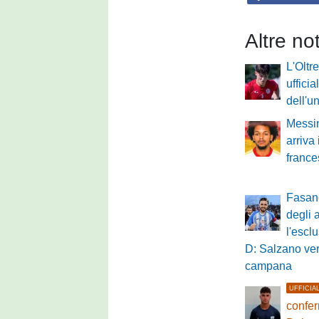
Altre no
L'Olt
ufficia
dell'u
Messin
arriva
franc
Fasano
degli 
l'escl
D: Salzano ve
campana
UFFICIA
confer