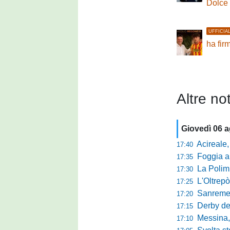
Dolce
UFFICIA
ha fir
Altre not
Giovedì 06 
Acireale,
17:40
Foggia a ca
17:35
La Polimn
17:30
L'Oltrepò
17:25
Sanremese
17:20
Derby del P
17:15
Messina, 
17:10