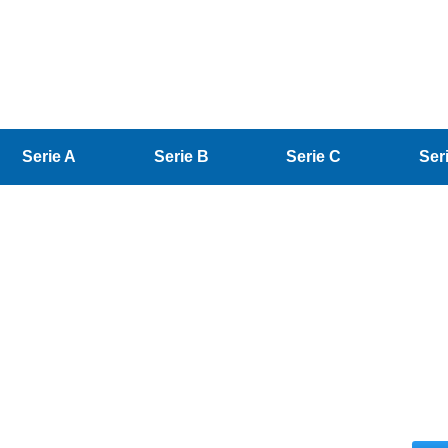
Serie A
Serie B
Serie C
Ser