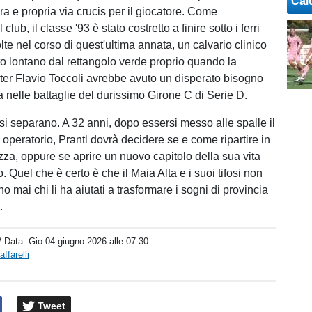
Cal
ra e propria via crucis per il giocatore. Come
 club, il classe '93 è stato costretto a finire sotto i ferri
te nel corso di quest'ultima annata, un calvario clinico
to lontano dal rettangolo verde proprio quando la
ter Flavio Toccoli avrebbe avuto un disperato bisogno
a nelle battaglie del durissimo Girone C di Serie D.
 si separano. A 32 anni, dopo essersi messo alle spalle il
 operatorio, Prantl dovrà decidere se e come ripartire in
za, oppure se aprire un nuovo capitolo della sua vita
. Quel che è certo è che il Maia Alta e i suoi tifosi non
 mai chi li ha aiutati a trasformare i sogni di provincia
à.
/ Data:
Gio 04 giugno 2026 alle 07:30
ffarelli
Tweet