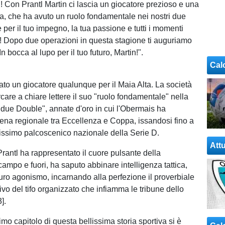
n! Con Prantl Martin ci lascia un giocatore prezioso e una
, che ha avuto un ruolo fondamentale nei nostri due
per il tuo impegno, la tua passione e tutti i momenti
i! Dopo due operazioni in questa stagione ti auguriamo
In bocca al lupo per il tuo futuro, Martin!".
Cal
tato un giocatore qualunque per il Maia Alta. La società
care a chiare lettere il suo "ruolo fondamentale" nella
"due Double", annate d'oro in cui l'Obermais ha
ena regionale tra Eccellenza e Coppa, issandosi fino a
tissimo palcoscenico nazionale della Serie D.
Attu
rantl ha rappresentato il cuore pulsante della
campo e fuori, ha saputo abbinare intelligenza tattica,
uro agonismo, incarnando alla perfezione il proverbiale
ivo del tifo organizzato che infiamma le tribune dello
].
timo capitolo di questa bellissima storia sportiva si è