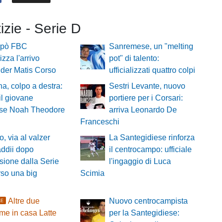
tizie - Serie D
repò FBC
Sanremese, un "melting
lizza l'arrivo
pot" di talento:
nder Matis Corso
ufficializzati quattro colpi
a, colpo a destra:
Sestri Levante, nuovo
 il giovane
portiere per i Corsari:
ese Noah Theodore
arriva Leonardo De
Franceschi
, via al valzer
La Santegidiese rinforza
addii dopo
il centrocampo: ufficiale
usione dalla Serie
l'ingaggio di Luca
rso una big
Scimia
Altre due
Nuovo centrocampista
LE
me in casa Latte
per la Santegidiese: