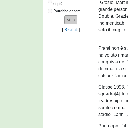
"Grazie, Marti
di più
grande persona
Potrebbe essere
Double. Grazie 
indimenticabil
solo il meglio. 
[
Risultati
]
Prantl non è s
ha voluto rimar
conquista dei 
dominato la sc
calcare l'ambi
Classe 1993, P
squadra[4]. In 
leadership e p
spirito combatt
stadio "Lahn"[3
Purtroppo, l'ul