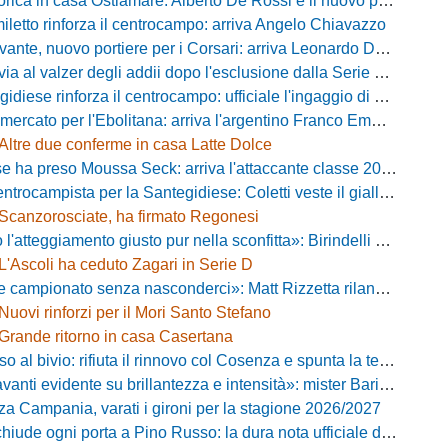
ca in casa Ostiamare: Alberto De Rossi è il nuovo presidente biancoviola
iletto rinforza il centrocampo: arriva Angelo Chiavazzo
ante, nuovo portiere per i Corsari: arriva Leonardo De Franceschi
 valzer degli addii dopo l'esclusione dalla Serie D: Salzano verso una big campana
iese rinforza il centrocampo: ufficiale l'ingaggio di Luca Scimia
ercato per l'Ebolitana: arriva l'argentino Franco Emmanuel Boló
Altre due conferme in casa Latte Dolce
 ha preso Moussa Seck: arriva l'attaccante classe 2006
rocampista per la Santegidiese: Coletti veste il giallorosso
Scanzorosciate, ha firmato Regonesi
ggiamento giusto pur nella sconfitta»: Birindelli promuove il Novara nonostante il KO di Chiavari
L'Ascoli ha ceduto Zagari in Serie D
ionato senza nasconderci»: Matt Rizzetta rilancia le ambizioni del Campobasso
Nuovi rinforzi per il Mori Santo Stefano
Grande ritorno in casa Casertana
 bivio: rifiuta il rinnovo col Cosenza e spunta la tentazione Foggia
vidente su brillantezza e intensità»: mister Barilari promuove il Pineto dopo il test a Palena
za Campania, varati i gironi per la stagione 2026/2027
iude ogni porta a Pino Russo: la dura nota ufficiale del presidente Di Labio