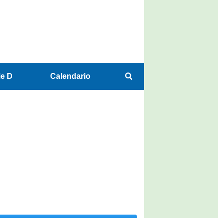
ie D
Calendario