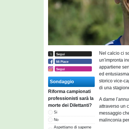
Nel calcio ci 
Segui
un'impronta inc
Mi Piace
appartiene sen
Segui
ed entusiasman
storico vice-ca
Sondaggio
di una stagione
Riforma campionati
professionisti sarà la
A darne l'annu
morte dei Dilettanti?
attraverso un c
Si
messaggio che 
malinconia per
No
Aspettiamo di saperne