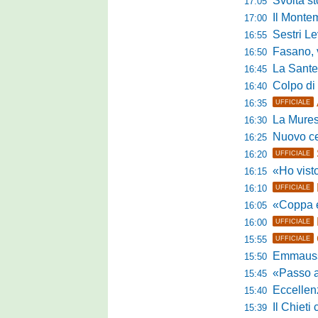
Svolta stori
17:05
Il Montem
17:00
Sestri Lev
16:55
Fasano, via al
16:50
La Santegid
16:45
Colpo di m
16:40
16:35
UFFICIALE
La Murese
16:30
Nuovo cent
16:25
16:20
UFFICIALE
«Ho visto l'atte
16:15
16:10
UFFICIALE
«Coppa e camp
16:05
16:00
UFFICIALE
15:55
UFFICIALE
Emmausso al
15:50
«Passo avanti e
15:45
Eccellen
15:40
Il Chieti ch
15:39