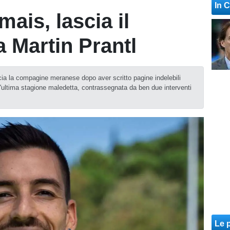
In 
ais, lascia il
 Martin Prantl
cia la compagine meranese dopo aver scritto pagine indelebili
un'ultima stagione maledetta, contrassegnata da ben due interventi
Le p