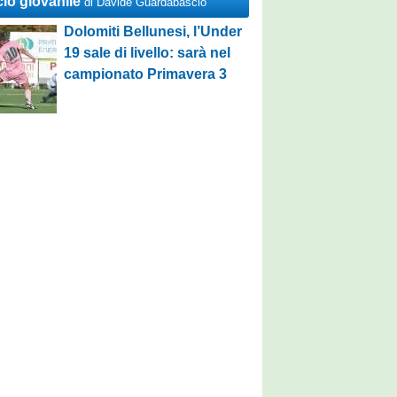
cio giovanile
di Davide Guardabascio
Dolomiti Bellunesi, l’Under
19 sale di livello: sarà nel
campionato Primavera 3