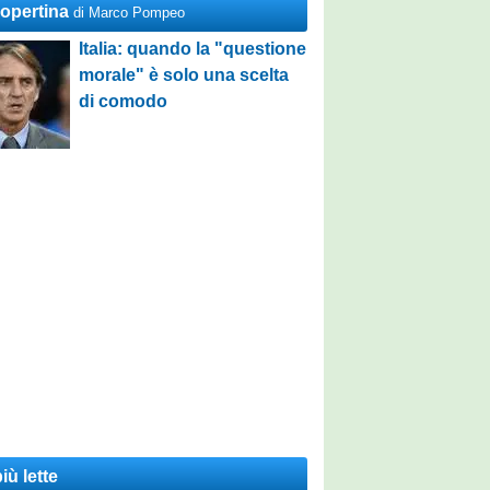
Copertina
di Marco Pompeo
Italia: quando la "questione
morale" è solo una scelta
di comodo
iù lette