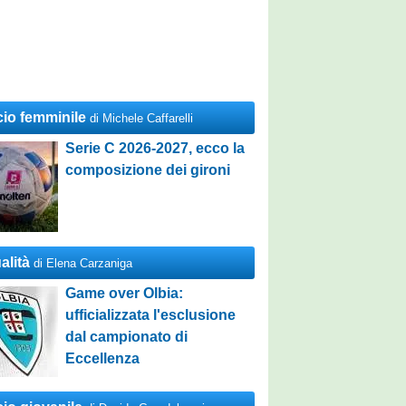
cio femminile
di Michele Caffarelli
Serie C 2026-2027, ecco la
composizione dei gironi
alità
di Elena Carzaniga
Game over Olbia:
ufficializzata l'esclusione
dal campionato di
Eccellenza