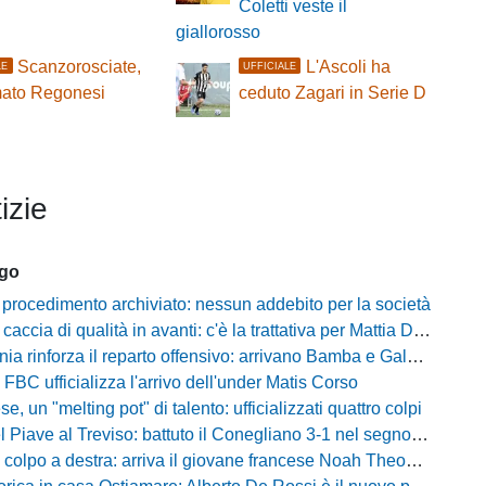
Coletti veste il
giallorosso
Scanzorosciate,
L'Ascoli ha
LE
UFFICIALE
mato Regonesi
ceduto Zagari in Serie D
izie
ago
 procedimento archiviato: nessun addebito per la società
ccia di qualità in avanti: c'è la trattativa per Mattia Della Morte
ia rinforza il reparto offensivo: arrivano Bamba e Galeota
 FBC ufficializza l'arrivo dell'under Matis Corso
, un "melting pot" di talento: ufficializzati quattro colpi
iave al Treviso: battuto il Conegliano 3-1 nel segno di Gerbi e Vita
colpo a destra: arriva il giovane francese Noah Theodore