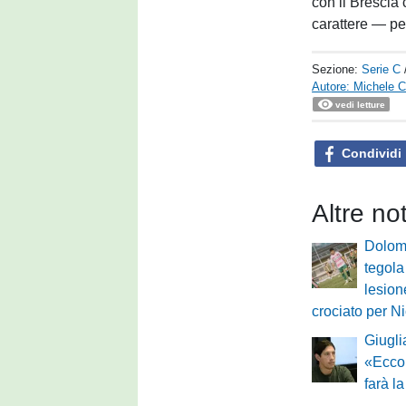
con il Brescia
carattere — per
Sezione:
Serie C
Autore: Michele Ca
vedi letture
Condividi
Altre no
Dolomi
tegola
lesion
crociato per N
Giugli
«Ecco
farà l