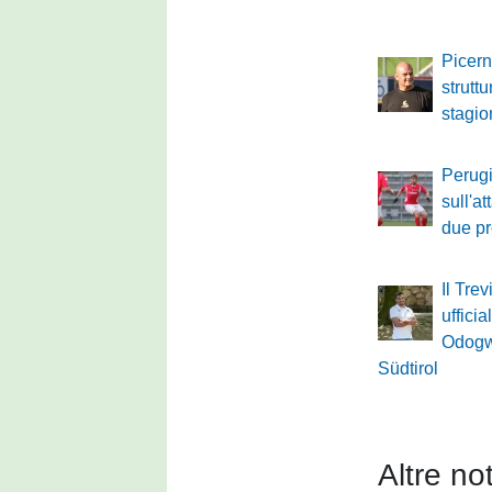
Picerno
struttu
stagi
Perugi
sull'a
due pro
Il Tre
ufficia
Odogw
Südtirol
Altre not