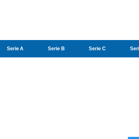
Serie A
Serie B
Serie C
Ser