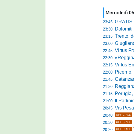
Mercoledì 0
GRATIS - Goo
23:45
Dolomiti Bell
23:30
Trento, dom
23:15
Giuglian
23:00
Virtus Franca
22:45
«Reggina e N
22:30
Virtus Entella
22:15
Picerno, u
22:00
Catanzaro
21:45
Reggiana, no
21:30
Perugia, 
21:15
Il Partini
21:00
Vis Pesaro, u
20:45
20:40
UFFICIALE
20:30
UFFICIALE
20:20
UFFICIALE