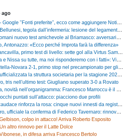
5 ago
gle "Fonti preferite", ecco come aggiungere NotiziarioCalcio alle tue notizie
unesi, tegola dall'infermeria: lesione del legamento crociato per Nicola Masut
ani nuovo test amichevole al Briamasco: avversaria la Roma Under 20
o, Antonazzo: «Ecco perché Improta farà la differenza»
villa, primo test di livello: sette gol alla Virtus Sammarco e colpo in difesa
issa su tutte, ma noi risponderemo con i fatti»: Vibonese, parla il ds Maglia
-Novara 2-1, primo stop nel precampionato per gli azzurri: Forte ribalta Lartey nel finale
fficializzata la struttura societaria per la stagione 2026-2027
, tris nell'ultimo test: Giugliano superato 3-0 a Rovato
vità nell'organigramma: Francesco Marroccu è il nuovo DG dell'Area Tecnica
occhi puntati sull'attacco: piacciono due profili
caudace rinforza la rosa: cinque nuovi innesti da registrare
fficiale la conferma di Federico Tavernaro: rinnovato il prestito dal Venezia
Gelbison, colpo in attacco! Arriva Roberto Esposito
Un altro rinnovo per il Latte Dolce
Vibonese, in difesa arriva Francesco Bertolo