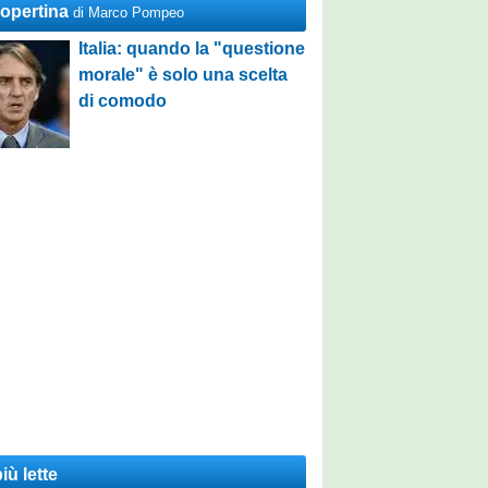
Copertina
di Marco Pompeo
Italia: quando la "questione
morale" è solo una scelta
di comodo
iù lette