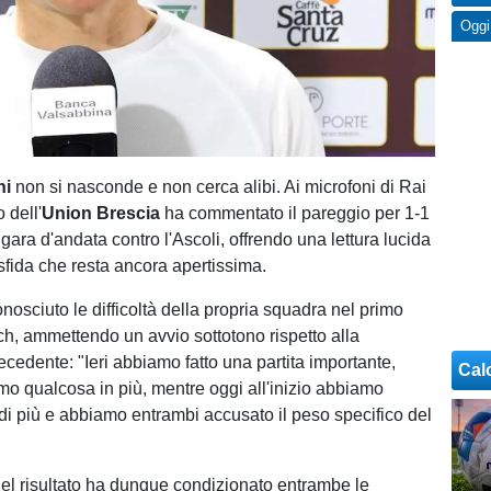
Oggi
ni
non si nasconde e non cerca alibi. Ai microfoni di Rai
o dell'
Union Brescia
ha commentato il pareggio per 1-1
gara d'andata contro l'Ascoli, offrendo una lettura lucida
sfida che resta ancora apertissima.
conosciuto le difficoltà della propria squadra nel primo
h, ammettendo un avvio sottotono rispetto alla
ecedente: "Ieri abbiamo fatto una partita importante,
Cal
mo qualcosa in più, mentre oggi all'inizio abbiamo
 di più e abbiamo entrambi accusato il peso specifico del
el risultato ha dunque condizionato entrambe le