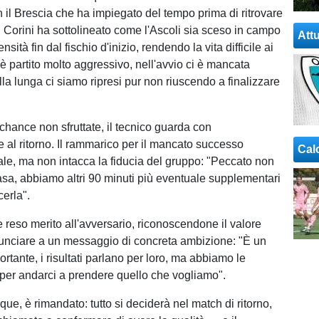
n il Brescia che ha impiegato del tempo prima di ritrovare
o. Corini ha sottolineato come l'Ascoli sia sceso in campo
Attu
sità fin dal fischio d'inizio, rendendo la vita difficile ai
 è partito molto aggressivo, nell'avvio ci è mancata
alla lunga ci siamo ripresi pur non riuscendo a finalizzare
chance non sfruttate, il tecnico guarda con
 al ritorno. Il rammarico per il mancato successo
Cal
ale, ma non intacca la fiducia del gruppo: "Peccato non
casa, abbiamo altri 90 minuti più eventuale supplementari
cerla".
e reso merito all'avversario, riconoscendone il valore
unciare a un messaggio di concreta ambizione: "È un
rtante, i risultati parlano per loro, ma abbiamo le
e per andarci a prendere quello che vogliamo".
nque, è rimandato: tutto si deciderà nel match di ritorno,