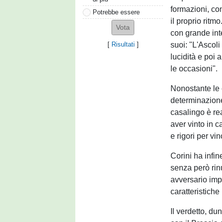
formazioni, co
Potrebbe essere
il proprio ritm
con grande inten
suoi: "L'Ascoli
[
Risultati
]
lucidità e poi 
le occasioni".
Nonostante le 
determinazione
casalingo è re
aver vinto in 
e rigori per vin
Corini ha infin
senza però rin
avversario impo
caratteristich
Il verdetto, du