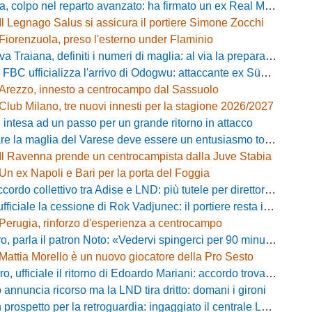
 colpo nel reparto avanzato: ha firmato un ex Real Monterotondo
Il Legnago Salus si assicura il portiere Simone Zocchi
Fiorenzuola, preso l'esterno under Flaminio
iana, definiti i numeri di maglia: al via la preparazione e la sfida con il Grosseto
 FBC ufficializza l'arrivo di Odogwu: attaccante ex Südtirol
Arezzo, innesto a centrocampo dal Sassuolo
Club Milano, tre nuovi innesti per la stagione 2026/2027
 intesa ad un passo per un grande ritorno in attacco
lia del Varese deve essere un entusiasmo totale»: mister Ciceri traccia la strada e carica i biancorossi
Il Ravenna prende un centrocampista dalla Juve Stabia
Un ex Napoli e Bari per la porta del Foggia
 collettivo tra Adise e LND: più tutele per direttori sportivi e collaboratori
iciale la cessione di Rok Vadjunec: il portiere resta in Italia, ecco dove
Perugia, rinforzo d'esperienza a centrocampo
a il patron Noto: «Vedervi spingerci per 90 minuti è meraviglioso, costruiamo qualcosa di unico»
Mattia Morello è un nuovo giocatore della Pro Sesto
 ufficiale il ritorno di Edoardo Mariani: accordo trovato con il Venezia
 annuncia ricorso ma la LND tira dritto: domani i gironi
rospetto per la retroguardia: ingaggiato il centrale Leopoldo Battipaglia