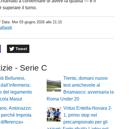
 chiamato a confermare di avere la qualità — e il
 superare il turno.
/ Data:
Mer 03 giugno 2026 alle 21:15
ffarelli
Tweet
tizie - Serie C
ti Bellunesi,
Trento, domani nuovo
 dall'infermeria:
test amichevole al
e del legamento
Briamasco: avversaria la
icola Masut
Roma Under 20
ano, Antonazzo:
Virtus Entella-Novara 2-
 perché Improta
1, primo stop nel
a differenza»
precampionato per gli
azzurri: Forte ribalta Lartey nel