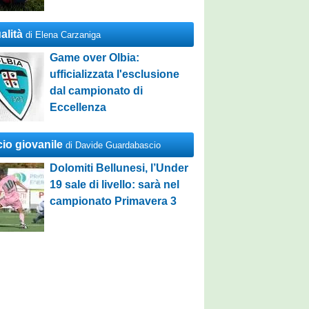
alità
di Elena Carzaniga
Game over Olbia:
ufficializzata l'esclusione
dal campionato di
Eccellenza
cio giovanile
di Davide Guardabascio
Dolomiti Bellunesi, l’Under
19 sale di livello: sarà nel
campionato Primavera 3