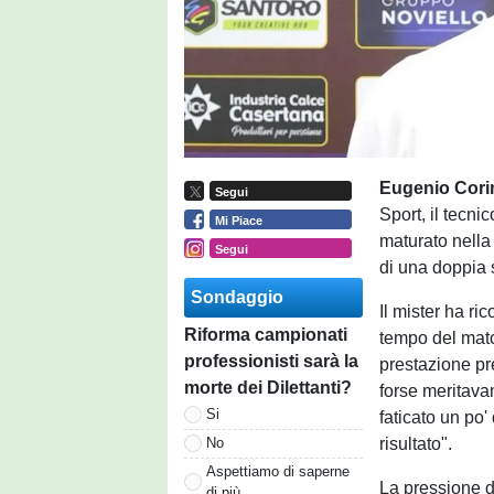
Eugenio Cori
Segui
Sport, il tecnic
Mi Piace
maturato nella 
Segui
di una doppia 
Sondaggio
Il mister ha ri
Riforma campionati
tempo del matc
professionisti sarà la
prestazione pr
morte dei Dilettanti?
forse meritava
Si
faticato un po'
risultato".
No
Aspettiamo di saperne
La pressione d
di più