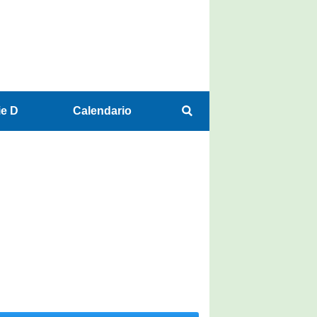
ie D
Calendario