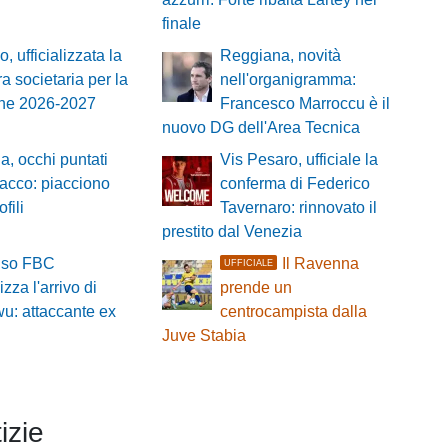
finale
, ufficializzata la
Reggiana, novità
ra societaria per la
nell'organigramma:
one 2026-2027
Francesco Marroccu è il
nuovo DG dell'Area Tecnica
a, occhi puntati
Vis Pesaro, ufficiale la
ttacco: piacciono
conferma di Federico
fili
Tavernaro: rinnovato il
prestito dal Venezia
viso FBC
Il Ravenna
UFFICIALE
lizza l'arrivo di
prende un
u: attaccante ex
centrocampista dalla
Juve Stabia
izie