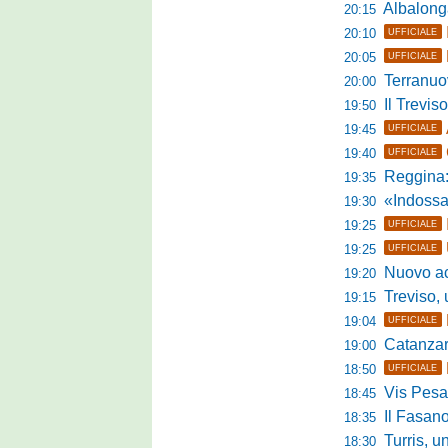
Albalonga,
20:15
20:10
UFFICIALE
20:05
UFFICIALE
Terranuova Tra
20:00
Il Treviso
19:50
19:45
UFFICIALE
19:40
UFFICIALE
Reggina:
19:35
«Indossare la mag
19:30
19:25
UFFICIALE
19:25
UFFICIALE
Nuovo accordo
19:20
Treviso, uff
19:15
19:04
UFFICIALE
Catanzaro, parl
19:00
18:50
UFFICIALE
Vis Pesaro,
18:45
Il Fasano
18:35
Turris, un p
18:30