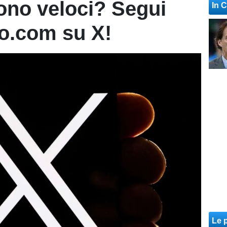
rono veloci? Segui
In 
io.com su X!
Le p