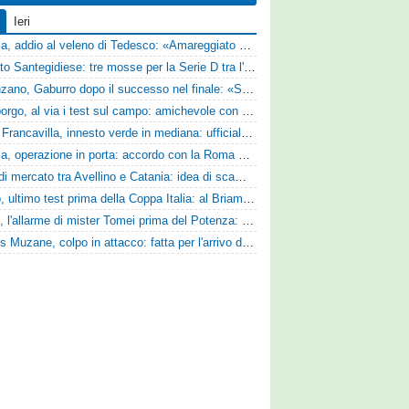
Ieri
Perugia, addio al veleno di Tedesco: «Amareggiato dalle parole di Alessandro Gaucci, mi hanno ferito umanamente»
Mercato Santegidiese: tre mosse per la Serie D tra l'ingaggio di Diakhate e due rinnovi chiave
Desenzano, Gaburro dopo il successo nel finale: «Sapevamo che avremmo sofferto, ma si è vista la voglia di vincere»
Ghiviborgo, al via i test sul campo: amichevole con il Fratres Perignano e sguardo al nuovo girone E
Virtus Francavilla, innesto verde in mediana: ufficiale l'arrivo del classe 2008 Gianluca Ajello
Perugia, operazione in porta: accordo con la Roma per il talento Zelezny
Asse di mercato tra Avellino e Catania: idea di scambio tra Cosimo Patierno e Kaleb Jimenez
Trento, ultimo test prima della Coppa Italia: al Briamasco arriva il triangolare con Südtirol e Campodarsego
Ascoli, l'allarme di mister Tomei prima del Potenza: «Mettiamoci l'elmetto, l'obiettivo è la salvezza e non dobbiamo vendere fumo!»
Cjarlins Muzane, colpo in attacco: fatta per l'arrivo di Franck Djoulou