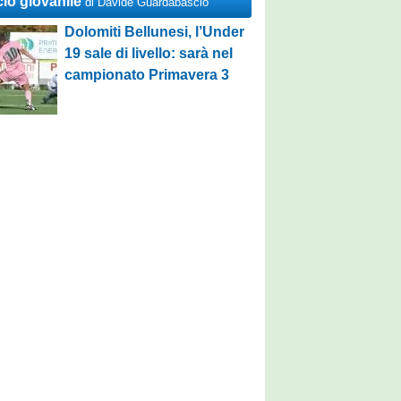
cio giovanile
di Davide Guardabascio
Dolomiti Bellunesi, l’Under
19 sale di livello: sarà nel
campionato Primavera 3