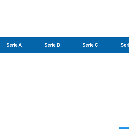
Serie A
Serie B
Serie C
Ser