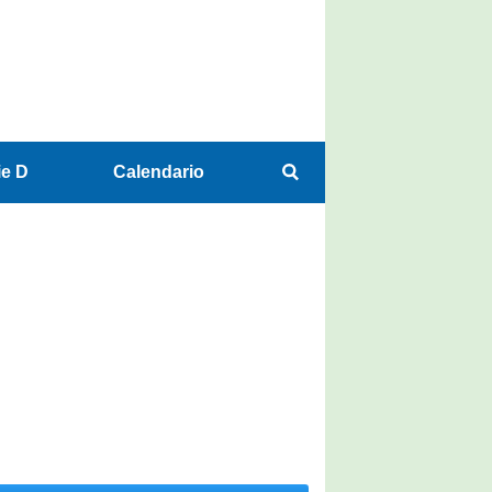
ie D
Calendario