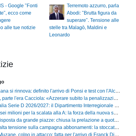
S - Google "Fonti
Terremoto azzurro, parla
ite", ecco come
Abodi: "Brutta figura da
ngere
superare". Tensione alle
o alle tue notizie
stelle tra Malagò, Maldini e
Leonardo
izie
go
a si rinnova: definito l'arrivo di Ponsi e test con l'Alcione
rte l'era Cacciola: «Azzerare subito la penalizzazione, saremo camaleontici»
rie D 2026/2027: il Dipartimento Interregionale corregge il tabellone, ecco i nuovi abbinamenti
lioni per la scalata alla A: la forza della nuova societa e il progetto di Alessandro Gaucci
posta da grande piazze: chiusa la prelazione a quota 5.164 abbonamenti
 tensione sulla campagna abbonamenti: la stoccata della Curva Nord alla società
uzane, colpo in attacco: fatta per l'arrivo di Franck Djoulou