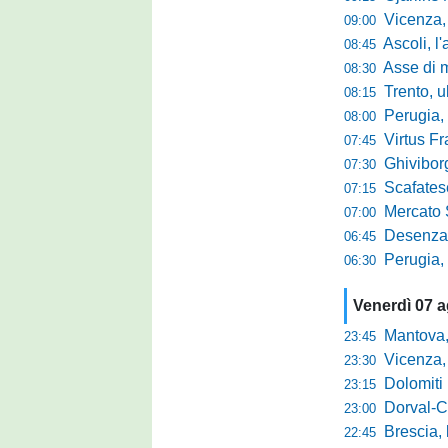
Vicenza, per
09:00
Ascoli, l'allarme d
08:45
Asse di merca
08:30
Trento, ultimo 
08:15
Perugia, o
08:00
Virtus Francav
07:45
Ghiviborgo, al
07:30
Scafatese se
07:15
Mercato Sante
07:00
Desenzano, Gabur
06:45
Perugia, addio a
06:30
Venerdì 07 
Mantova, parla 
23:45
Vicenza, mister 
23:30
Dolomiti Bellun
23:15
Dorval-Catan
23:00
Brescia, l'a
22:45