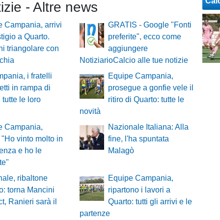
Cal
tizie - Altre news
 Campania, arrivi
GRATIS - Google "Fonti
stigio a Quarto.
preferite", ecco come
 triangolare con
aggiungere
chia
NotiziarioCalcio alle tue notizie
pania, i fratelli
Equipe Campania,
tti in rampa di
prosegue a gonfie vele il
 tutte le loro
ritiro di Quarto: tutte le
novità
e Campania,
Nazionale Italiana: Alla
 "Ho vinto molto in
fine, l'ha spuntata
enza e ho le
Malagò
te"
ale, ribaltone
Equipe Campania,
o: torna Mancini
ripartono i lavori a
t, Ranieri sarà il
Quarto: tutti gli arrivi e le
partenze