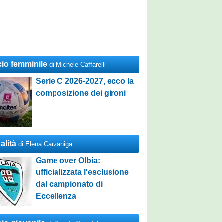
cio femminile
di Michele Caffarelli
Serie C 2026-2027, ecco la
composizione dei gironi
alità
di Elena Carzaniga
Game over Olbia:
ufficializzata l'esclusione
dal campionato di
Eccellenza