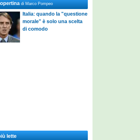
Copertina
di Marco Pompeo
Italia: quando la "questione
morale" è solo una scelta
di comodo
iù lette