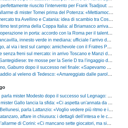
fettamente riuscito l'intervento per Frank Tsadjout: il comunicato del club
i mister Tomei prima del Potenza: «Mettiamoci l'elmetto, l'obiettivo è la salvezza e non dobbiamo vendere fumo!»
to tra Avellino e Catania: idea di scambio tra Cosimo Patierno e Kaleb Jimenez
test prima della Coppa Italia: al Briamasco arriva il triangolare con Südtirol e Campodarsego
perazione in porta: accordo con la Roma per il talento Zelezny
illa, innesto verde in mediana: ufficiale l'arrivo del classe 2008 Gianluca Ajello
 via i test sul campo: amichevole con il Fratres Perignano e sguardo al nuovo girone E
nza freni sul mercato: in arrivo Toscano e Manzi dall'Avellino per la Serie C
gidiese: tre mosse per la Serie D tra l'ingaggio di Diakhate e due rinnovi chiave
ro dopo il successo nel finale: «Sapevamo che avremmo sofferto, ma si è vista la voglia di vincere»
l veleno di Tedesco: «Amareggiato dalle parole di Alessandro Gaucci, mi hanno ferito umanamente»
ago
mister Modesto dopo il successo sul Legnago: "Buona tenuta nervosa, ma dobbiamo migliorare"
Gallo lancia la sfida: «Ci aspetta un'annata da protagonisti in B, ma qui nessuno ha il posto fisso»
esi, parla Lattanzio: «Voglio vedere più ritmo e intensità, dobbiamo lasciare tutto sul campo»
zaro, affare in chiusura: i dettagli dell'intesa e le cifre dell'operazione
llarme di Corini: «Ci mancano sette giocatori, ma siamo una squadra forte»