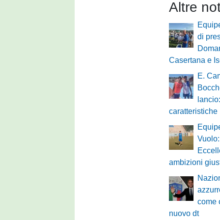
Altre no
Equipe
di pre
Domani
Casertana e Is
E. Cam
Bocche
lancio:
caratteristiche
Equip
Vuolo:
Eccell
ambizioni gius
Nazion
azzurr
come c
nuovo dt