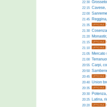
Grosseto-Tau A
22:30
Cavese, parlano
22:15
Sanremese s
22:00
Reggina, non
21:45
21:35
UFFICIALE
Cosenza, duris
21:30
Monastir, avan
21:20
21:15
UFFICIALE
21:10
UFFICIALE
Mercato si
21:05
Terranuova Tr
21:00
Carpi, colpo 
20:55
Sambenedett
20:50
20:45
UFFICIALE
Union bresc
20:40
20:35
UFFICIALE
Potenza, mister
20:30
Latina, r
20:25
20:20
UFFICIALE