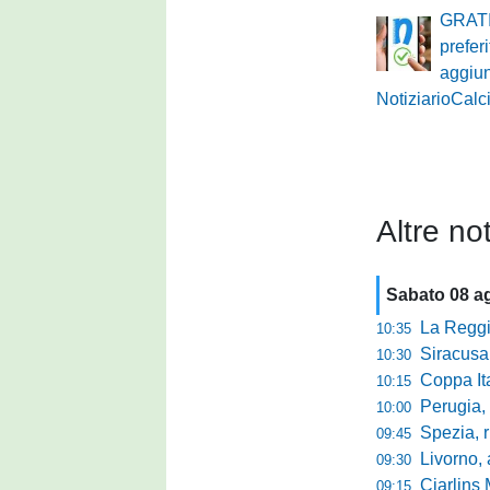
GRATI
prefer
aggiu
NotiziarioCalci
Altre not
Sabato 08 a
La Reggian
10:35
Siracusa, pa
10:30
Coppa Italia Se
10:15
Perugia, sei mi
10:00
Spezia, ris
09:45
Livorno, alta
09:30
Cjarlins M
09:15