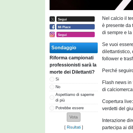
Nel calcio il 
Segui
è presente da
Mi Piace
di sempre e la 
Segui
Se vuoi essere
Sondaggio
dilettantistico
Riforma campionati
follower e tras
professionisti sarà la
Perché seguir
morte dei Dilettanti?
Si
Flash news in 
No
di calciomercato
Aspettiamo di saperne
di più
Copertura live:
Potrebbe essere
verdetti del giu
Interazione dir
partecipa ai dib
[
Risultati
]