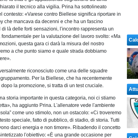
iarato il tecnico alla vigilia. Prina ha sottolineato
l contesto: «Varese contro Biellese significa riportare in
y che mancava da decenni e che ha un fascino
l di là delle forti sensazioni, l'incontro rappresenta un
 fondamentale per la valutazione del lavoro svolto: «Ma
Cal
emozioni, questa gara ci darà la misura del nostro
iremo a che punto siamo e quale strada dobbiamo
ere».
iversalmente riconosciuto come una delle squadre
aggruppamento. Per la Biellese, che ha recentemente
dopo la promozione, si tratta di un test cruciale.
Attu
a storia importante in questa categoria, noi ci stiamo
etta», ha aggiunto Prina. L'allenatore vede l'ambiente
sola” come uno stimolo, non un ostacolo: «Ci troveremo
sto speciale, fatto di pubblico, di stadio, di storia. Tutti
vono darci energia e non timore». Ribadendo il concetto
 sintetizzato l'obiettivo: «È una grande occasione per