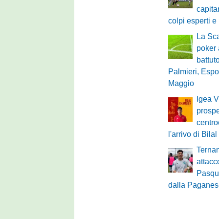
capita
colpi esperti e
La Sca
poker
battuto
Palmieri, Espo
Maggio
Igea V
prospe
centro
l'arrivo di Bil
Ternan
attacco
Pasqu
dalla Pagane