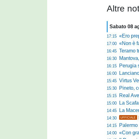
Altre not
Sabato 08 a
«Ero preparato 
17:15
«Non è facile r
17:00
Teramo tra cam
16:45
Mantova, il q
16:30
Perugia sc
16:15
Lanciano, riv
16:00
Virtus Verona,
15:45
Pineto, conc
15:30
Real Aversa
15:15
La Scafatese c
15:00
La Macerat
14:45
14:30
UFFICIALE
Palermo tra t
14:15
«Con grande par
14:00