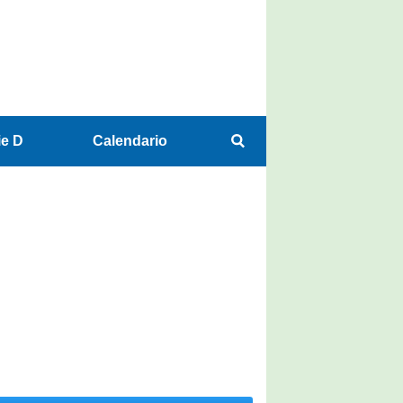
ie D
Calendario