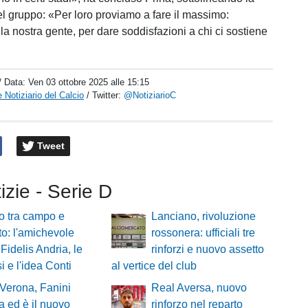
l gruppo: «Per loro proviamo a fare il massimo:
la nostra gente, per dare soddisfazioni a chi ci sostiene
/ Data:
Ven 03 ottobre 2025 alle 15:15
 Notiziario del Calcio
/ Twitter:
@NotiziarioC
Tweet
tizie - Serie D
o tra campo e
Lanciano, rivoluzione
o: l'amichevole
rossonera: ufficiali tre
 Fidelis Andria, le
rinforzi e nuovo assetto
i e l'idea Conti
al vertice del club
 Verona, Fanini
Real Aversa, nuovo
a ed è il nuovo
rinforzo nel reparto