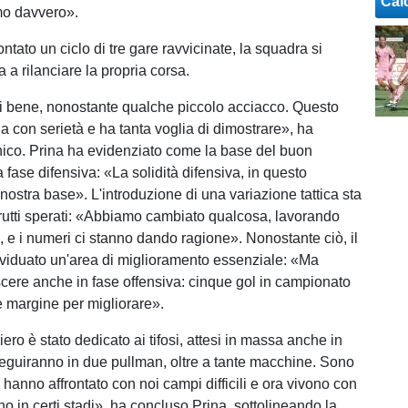
Cal
mo davvero».
ntato un ciclo di tre gare ravvicinate, la squadra si
 a rilanciare la propria corsa.
ti bene, nonostante qualche piccolo acciacco. Questo
a con serietà e ha tanta voglia di dimostrare», ha
cnico. Prina ha evidenziato come la base del buon
fase difensiva: «La solidità difensiva, in questo
nostra base». L'introduzione di una variazione tattica sta
rutti sperati: «Abbiamo cambiato qualcosa, lavorando
i, e i numeri ci stanno dando ragione». Nonostante ciò, il
ividuato un'area di miglioramento essenziale: «Ma
ere anche in fase offensiva: cinque gol in campionato
è margine per migliorare».
iero è stato dedicato ai tifosi, attesi in massa anche in
 seguiranno in due pullman, oltre a tante macchine. Sono
, hanno affrontato con noi campi difficili e ora vivono con
orno in certi stadi», ha concluso Prina, sottolineando la