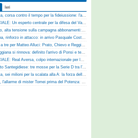
Ieri
Catania, corsa contro il tempo per la fideiussione: l'annuncio della società e le ragioni dello slittamento
UFFICIALE: Un esperto centrale per la difesa del Vado
Livorno, alta tensione sulla campagna abbonamenti: la stoccata della Curva Nord alla società
Ternana, rinforzo in attacco: in arrivo Pasquale Costanzo dalla Paganese
Corsa a tre per Matteo Alluci: Prato, Chievo e Reggina sul centrocampista
La Reggiana si rinnova: definito l'arrivo di Ponsi e test con l'Alcione
UFFICIALE: Real Aversa, colpo internazionale per la difesa
Mercato Santegidiese: tre mosse per la Serie D tra l'ingaggio di Diakhate e due rinnovi chiave
Perugia, sei milioni per la scalata alla A: la forza della nuova societa e il progetto di Alessandro Gaucci
Ascoli, l'allarme di mister Tomei prima del Potenza: «Mettiamoci l'elmetto, l'obiettivo è la salvezza e non dobbiamo vendere fumo!»