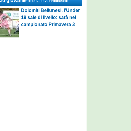
cio giovanile
di Davide Guardabascio
Dolomiti Bellunesi, l’Under
19 sale di livello: sarà nel
campionato Primavera 3