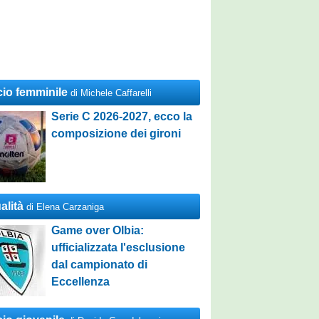
cio femminile
di Michele Caffarelli
Serie C 2026-2027, ecco la
composizione dei gironi
alità
di Elena Carzaniga
Game over Olbia:
ufficializzata l'esclusione
dal campionato di
Eccellenza