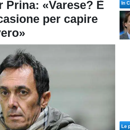
er Prina: «Varese? È
In 
asione per capire
vero»
Le p