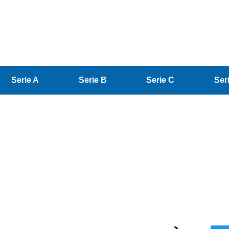
Serie A
Serie B
Serie C
Ser