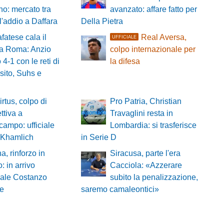
no: mercato tra
avanzato: affare fatto per
 l'addio a Daffara
Della Pietra
fatese cala il
Real Aversa,
UFFICIALE
 a Roma: Anzio
colpo internazionale per
 4-1 con le reti di
la difesa
sito, Suhs e
irtus, colpo di
Pro Patria, Christian
ttiva a
Travaglini resta in
campo: ufficiale
Lombardia: si trasferisce
al Khamlich
in Serie D
a, rinforzo in
Siracusa, parte l'era
: in arrivo
Cacciola: «Azzerare
ale Costanzo
subito la penalizzazione,
se
saremo camaleontici»