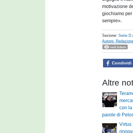
motivazione de
giochiamo per 
sempre».
Sezione:
Serie D
Autore: Redazione
vedi letture
Condividi
Altre no
Teram
mercat
con la
parole di Pelos
Virtus
rinnov