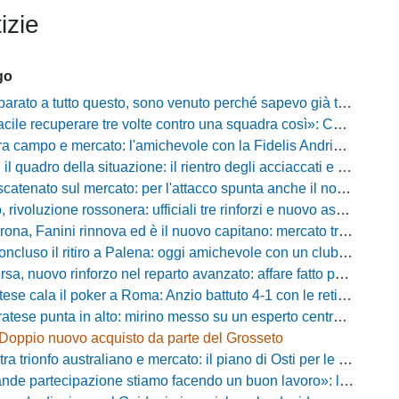
izie
go
a tutto questo, sono venuto perché sapevo già tutto»: la carica di Nesta al popolo irpino
ecuperare tre volte contro una squadra così»: Calabro promuove il carattere del suo Padova
po e mercato: l'amichevole con la Fidelis Andria, le parole di Pelosi e l'idea Conti
uadro della situazione: il rientro degli acciaccati e le trattative di mercato
atenato sul mercato: per l'attacco spunta anche il nome di Okaka
oluzione rossonera: ufficiali tre rinforzi e nuovo assetto al vertice del club
 Fanini rinnova ed è il nuovo capitano: mercato tra colpi esperti e l'addio a Daffara
luso il ritiro a Palena: oggi amichevole con un club di D verso la Coppa
, nuovo rinforzo nel reparto avanzato: affare fatto per Della Pietra
ala il poker a Roma: Anzio battuto 4-1 con le reti di Palmieri, Esposito, Suhs e Maggio
ese punta in alto: mirino messo su un esperto centrocampista
Doppio nuovo acquisto da parte del Grosseto
rionfo australiano e mercato: il piano di Osti per le uscite e la suggestione Almena
tecipazione stiamo facendo un buon lavoro»: la carica di mister Bonera accende la Pro Vercelli