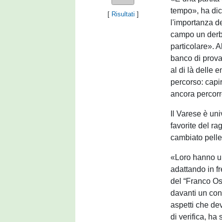
tempo», ha dich
[
Risultati
]
l'importanza de
campo un derb
particolare». A
banco di prova
al di là delle 
percorso: cap
ancora percorr
Il Varese è un
favorite del r
cambiato pelle 
«Loro hanno un
adattando in fr
del “Franco Os
davanti un conte
aspetti che de
di verifica, ha