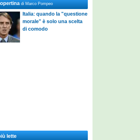
Copertina
di Marco Pompeo
Italia: quando la "questione
morale" è solo una scelta
di comodo
iù lette