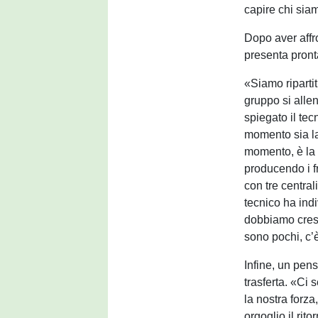
capire chi sia
Dopo aver affro
presenta pronta
«Siamo riparti
gruppo si allen
spiegato il te
momento sia la 
momento, è la 
producendo i f
con tre central
tecnico ha ind
dobbiamo cresc
sono pochi, c’
Infine, un pens
trasferta. «Ci
la nostra forza
orgoglio il rit