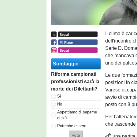
Il clima è cari
Segui
dell'incontro c
Mi Piace
Serie D. Domani
Segui
che mancava da
uno dei palcosc
Sondaggio
Riforma campionati
Le due formazi
professionisti sarà la
posizioni in cl
morte dei Dilettanti?
Varese occupa
Si
avvio di campio
posto con 8 pu
No
Aspettiamo di saperne
Per l'allenator
di più
che trascende 
Potrebbe essere
«È una partita