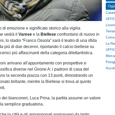
Oggi
co di emozione e significato storico alla vigilia
he vedrà il
Varese
e la
Biellese
confrontarsi di nuovo in
, lo stadio “Franco Ossola” sarà il teatro di una sfida
 più di due decenni, riportando il calcio biellese su
enici più affascinanti della categoria dilettantistica.
oni arrivano all'appuntamento con prospettive e
assifica diverse nel Girone A: i padroni di casa del
no la seconda piazza con 13 punti, dimostrando un
nato brillante, mentre la Biellese si trova al quinto
nti.
e dei bianconeri, Luca Prina, la partita assume un valore
la semplice graduatoria.
 che la città e gli appassionati sognavano da tanto