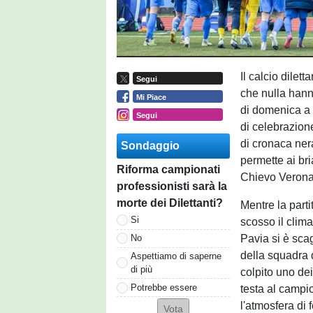
Il calcio dilett
Segui
che nulla hann
Mi Piace
di domenica a
Segui
di celebrazion
di cronaca nera
Sondaggio
permette ai bri
Riforma campionati
Chievo Verona,
professionisti sarà la
morte dei Dilettanti?
Mentre la part
Si
scosso il clima 
Pavia si è scag
No
della squadra 
Aspettiamo di saperne
di più
colpito uno dei
Potrebbe essere
testa al campio
l'atmosfera di 