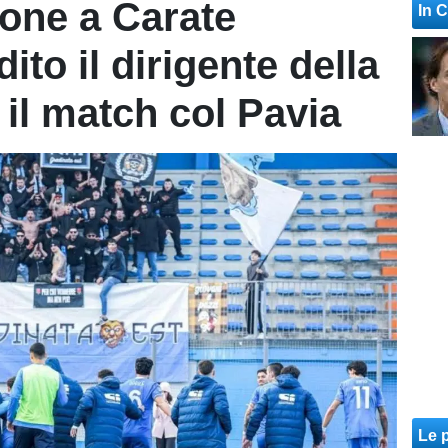
one a Carate
In 
ito il dirigente della
 il match col Pavia
Le p