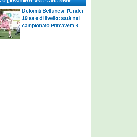
cio giovanile
di Davide Guardabascio
Dolomiti Bellunesi, l’Under
19 sale di livello: sarà nel
campionato Primavera 3