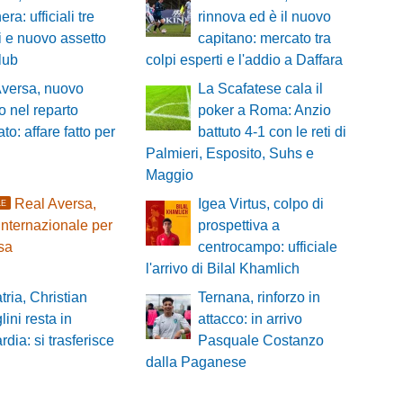
ra: ufficiali tre
rinnova ed è il nuovo
zi e nuovo assetto
capitano: mercato tra
club
colpi esperti e l'addio a Daffara
Aversa, nuovo
La Scafatese cala il
zo nel reparto
poker a Roma: Anzio
to: affare fatto per
battuto 4-1 con le reti di
Palmieri, Esposito, Suhs e
Maggio
Real Aversa,
Igea Virtus, colpo di
LE
internazionale per
prospettiva a
esa
centrocampo: ufficiale
l'arrivo di Bilal Khamlich
tria, Christian
Ternana, rinforzo in
lini resta in
attacco: in arrivo
dia: si trasferisce
Pasquale Costanzo
dalla Paganese