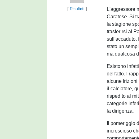
L'aggressore n
[
Risultati
]
Caratese. Si tr
la stagione spo
trasferirsi al 
sull'accaduto, 
stato un semp
ma qualcosa di
Esistono infatt
dell'atto. I rap
alcune frizion
il calciatore,
rispedito al mi
categorie inferi
la dirigenza.
Il pomeriggio 
increscioso che
comportamento 