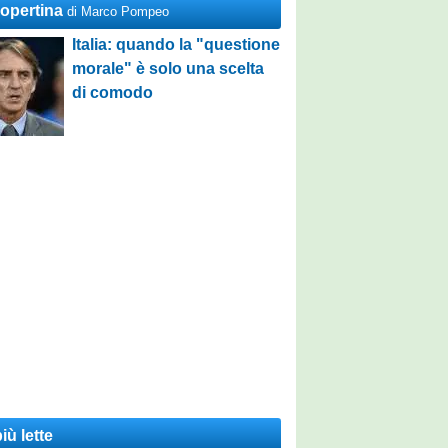
Copertina
di Marco Pompeo
Italia: quando la "questione
morale" è solo una scelta
di comodo
iù lette