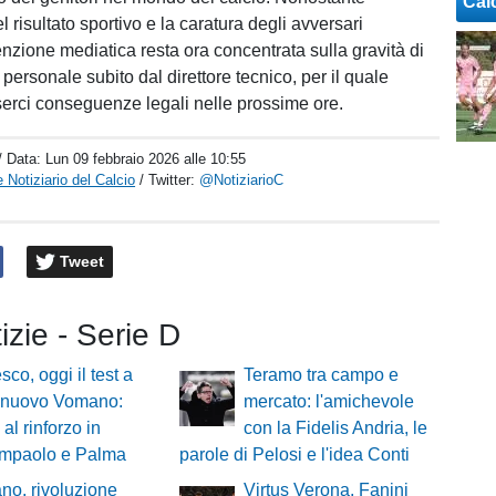
Cal
l risultato sportivo e la caratura degli avversari
ttenzione mediatica resta ora concentrata sulla gravità di
personale subito dal direttore tecnico, per il quale
erci conseguenze legali nelle prossime ore.
/ Data:
Lun 09 febbraio 2026 alle 10:55
 Notiziario del Calcio
/ Twitter:
@NotiziarioC
Tweet
tizie - Serie D
sco, oggi il test a
Teramo tra campo e
lnuovo Vomano:
mercato: l'amichevole
al rinforzo in
con la Fidelis Andria, le
iampaolo e Palma
parole di Pelosi e l'idea Conti
no, rivoluzione
Virtus Verona, Fanini