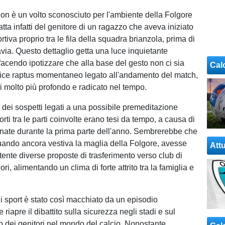
on è un volto sconosciuto per l'ambiente della Folgore
atta infatti del genitore di un ragazzo che aveva iniziato
rtiva proprio tra le fila della squadra brianzola, prima di
Pavia. Questo dettaglio getta una luce inquietante
facendo ipotizzare che alla base del gesto non ci sia
Cal
lice raptus momentaneo legato all'andamento del match,
 molto più profondo e radicato nel tempo.
i dei sospetti legati a una possibile premeditazione
porti tra le parti coinvolte erano tesi da tempo, a causa di
i nate durante la prima parte dell'anno. Sembrerebbe che
 quando ancora vestiva la maglia della Folgore, avesse
Attu
ttente diverse proposte di trasferimento verso club di
ori, alimentando un clima di forte attrito tra la famiglia e
di sport è stato così macchiato da un episodio
 riapre il dibattito sulla sicurezza negli stadi e sul
dei genitori nel mondo del calcio. Nonostante