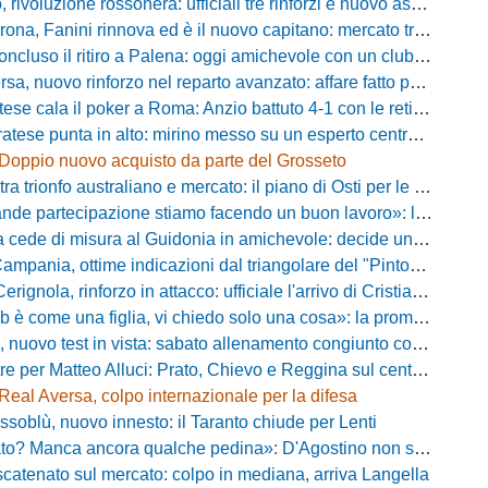
oluzione rossonera: ufficiali tre rinforzi e nuovo assetto al vertice del club
 Fanini rinnova ed è il nuovo capitano: mercato tra colpi esperti e l'addio a Daffara
luso il ritiro a Palena: oggi amichevole con un club di D verso la Coppa
, nuovo rinforzo nel reparto avanzato: affare fatto per Della Pietra
ala il poker a Roma: Anzio battuto 4-1 con le reti di Palmieri, Esposito, Suhs e Maggio
ese punta in alto: mirino messo su un esperto centrocampista
Doppio nuovo acquisto da parte del Grosseto
rionfo australiano e mercato: il piano di Osti per le uscite e la suggestione Almena
tecipazione stiamo facendo un buon lavoro»: la carica di mister Bonera accende la Pro Vercelli
ede di misura al Guidonia in amichevole: decide un rigore di Zuppel a Bastia
pania, ottime indicazioni dal triangolare del "Pinto": il report
nola, rinforzo in attacco: ufficiale l'arrivo di Cristian Padula dal Torino
e una figlia, vi chiedo solo una cosa»: la promessa di Vittorio Massi commuove la piazza
uovo test in vista: sabato allenamento congiunto con il Bisignano
e per Matteo Alluci: Prato, Chievo e Reggina sul centrocampista
Real Aversa, colpo internazionale per la difesa
ssoblù, nuovo innesto: il Taranto chiude per Lenti
? Manca ancora qualche pedina»: D'Agostino non si ferma e punta in alto
catenato sul mercato: colpo in mediana, arriva Langella