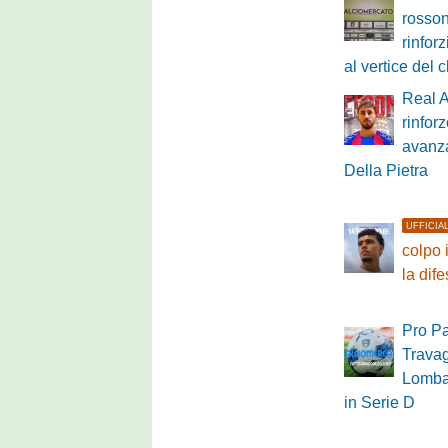
rossone
rinfor
al vertice del 
Real 
rinfor
avanza
Della Pietra
UFFICIA
colpo 
la dif
Pro Pa
Travag
Lombar
in Serie D