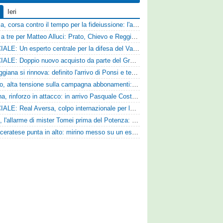
Ieri
Catania, corsa contro il tempo per la fideiussione: l'annuncio della società e le ragioni dello slittamento
Corsa a tre per Matteo Alluci: Prato, Chievo e Reggina sul centrocampista
UFFICIALE: Un esperto centrale per la difesa del Vado
UFFICIALE: Doppio nuovo acquisto da parte del Grosseto
La Reggiana si rinnova: definito l'arrivo di Ponsi e test con l'Alcione
Livorno, alta tensione sulla campagna abbonamenti: la stoccata della Curva Nord alla società
Ternana, rinforzo in attacco: in arrivo Pasquale Costanzo dalla Paganese
UFFICIALE: Real Aversa, colpo internazionale per la difesa
Ascoli, l'allarme di mister Tomei prima del Potenza: «Mettiamoci l'elmetto, l'obiettivo è la salvezza e non dobbiamo vendere fumo!»
La Maceratese punta in alto: mirino messo su un esperto centrocampista