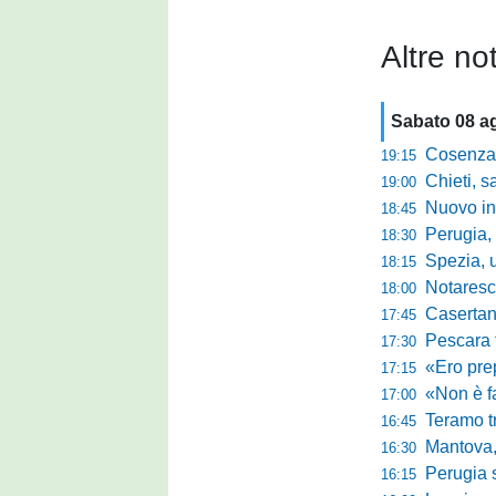
Altre not
Sabato 08 a
Cosenza-
19:15
Chieti, salva
19:00
Nuovo innes
18:45
Perugia, m
18:30
Spezia, ultim
18:15
Notaresco, ogg
18:00
Casertana, buon
17:45
Pescara tra c
17:30
«Ero preparato 
17:15
«Non è facile r
17:00
Teramo tra cam
16:45
Mantova, il q
16:30
Perugia sc
16:15