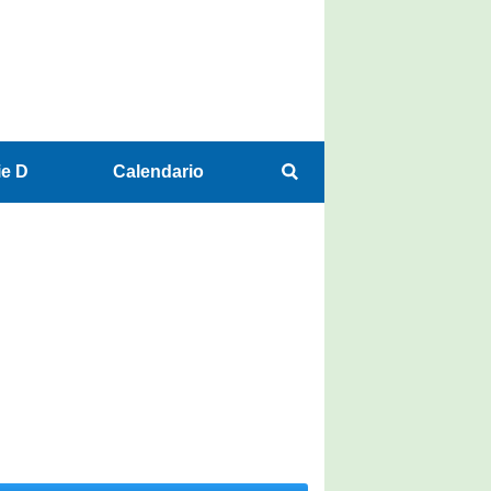
ie D
Calendario