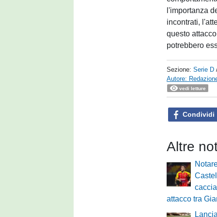
l'importanza de
incontrati, l'a
questo attacco 
potrebbero ess
Sezione:
Serie D
Autore: Redazione
vedi letture
Condividi
Altre no
Notare
Caste
caccia 
attacco tra G
Lancia