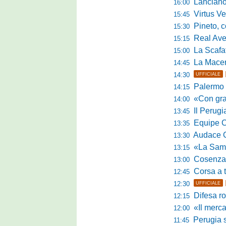
Lanciano, riv
16:00
Virtus Verona,
15:45
Pineto, conc
15:30
Real Aversa
15:15
La Scafatese c
15:00
La Macerat
14:45
14:30
UFFICIALE
Palermo tra t
14:15
«Con grande par
14:00
Il Perugia c
13:45
Equipe Cam
13:35
Audace Cerig
13:30
«La Samb è com
13:15
Cosenza, n
13:00
Corsa a tr
12:45
12:30
UFFICIALE
Difesa ro
12:15
«Il mercato
12:00
Perugia s
11:45