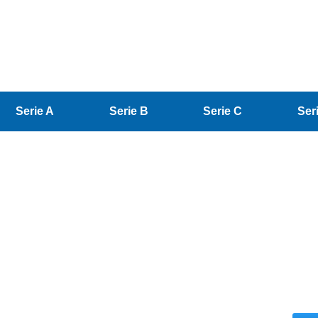
Serie A
Serie B
Serie C
Ser