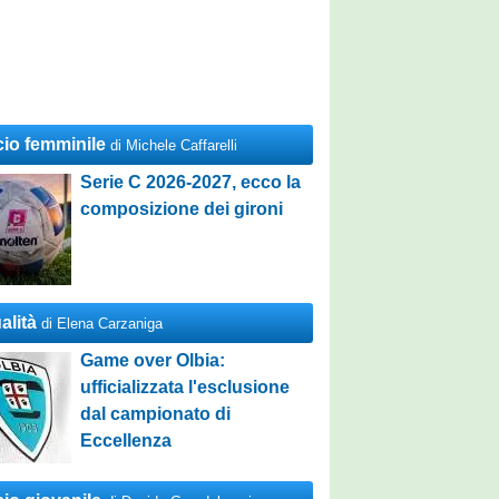
cio femminile
di Michele Caffarelli
Serie C 2026-2027, ecco la
composizione dei gironi
alità
di Elena Carzaniga
Game over Olbia:
ufficializzata l'esclusione
dal campionato di
Eccellenza