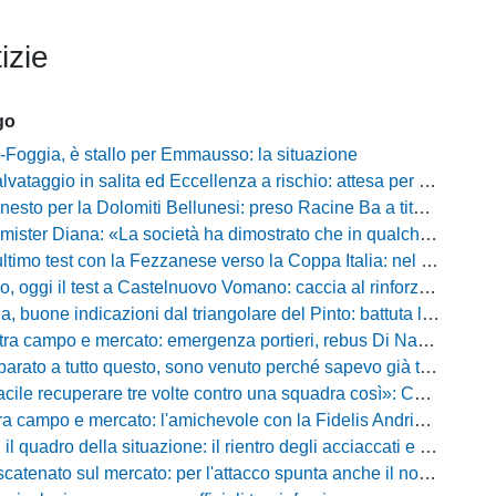
izie
go
Foggia, è stallo per Emmausso: la situazione
taggio in salita ed Eccellenza a rischio: attesa per i fondi e l'ipotesi Promozione
to per la Dolomiti Bellunesi: preso Racine Ba a titolo definitivo
ister Diana: «La società ha dimostrato che in qualche giorno...»
o test con la Fezzanese verso la Coppa Italia: nel mirino la sfida con la Torres
i il test a Castelnuovo Vomano: caccia al rinforzo in attacco tra Giampaolo e Palma
e indicazioni dal triangolare del Pinto: battuta l'Ischia, ora c'è il Cassino prima della Coppa
ampo e mercato: emergenza portieri, rebus Di Nardo e le manovre del ds Foggia
a tutto questo, sono venuto perché sapevo già tutto»: la carica di Nesta al popolo irpino
ecuperare tre volte contro una squadra così»: Calabro promuove il carattere del suo Padova
po e mercato: l'amichevole con la Fidelis Andria, le parole di Pelosi e l'idea Conti
uadro della situazione: il rientro degli acciaccati e le trattative di mercato
atenato sul mercato: per l'attacco spunta anche il nome di Okaka