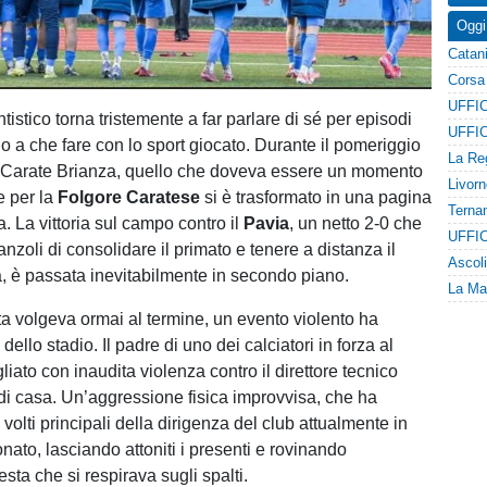
Oggi
antistico torna tristemente a far parlare di sé per episodi
o a che fare con lo sport giocato. Durante il pomeriggio
 Carate Brianza, quello che doveva essere un momento
e per la
Folgore Caratese
si è trasformato in una pagina
. La vittoria sul campo contro il
Pavia
, un netto 2-0 che
anzoli di consolidare il primato e tenere a distanza il
 è passata inevitabilmente in secondo piano.
ita volgeva ormai al termine, un evento violento ha
dello stadio. Il padre di uno dei calciatori in forza al
liato con inaudita violenza contro il direttore tecnico
di casa. Un’aggressione fisica improvvisa, che ha
 volti principali della dirigenza del club attualmente in
nato, lasciando attoniti i presenti e rovinando
festa che si respirava sugli spalti.