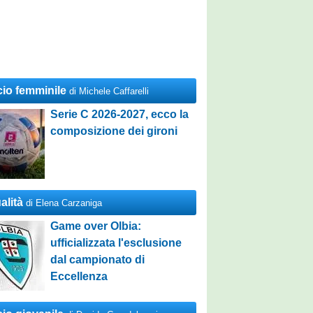
cio femminile
di Michele Caffarelli
Serie C 2026-2027, ecco la
composizione dei gironi
alità
di Elena Carzaniga
Game over Olbia:
ufficializzata l'esclusione
dal campionato di
Eccellenza