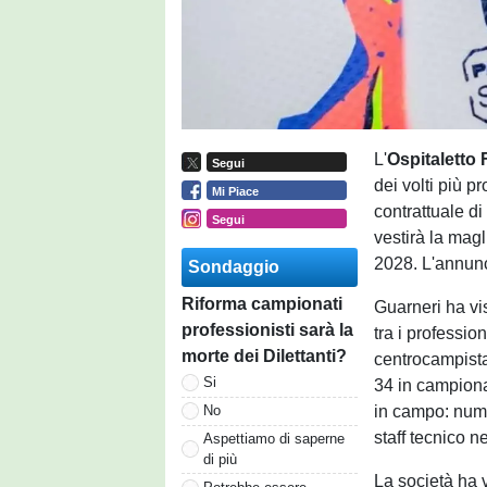
L'
Ospitaletto
Segui
dei volti più pr
Mi Piace
contrattuale d
Segui
vestirà la mag
2028. L'annunci
Sondaggio
Riforma campionati
Guarneri ha vis
professionisti sarà la
tra i profession
morte dei Dilettanti?
centrocampist
Si
34 in campiona
in campo: numer
No
staff tecnico n
Aspettiamo di saperne
di più
La società ha v