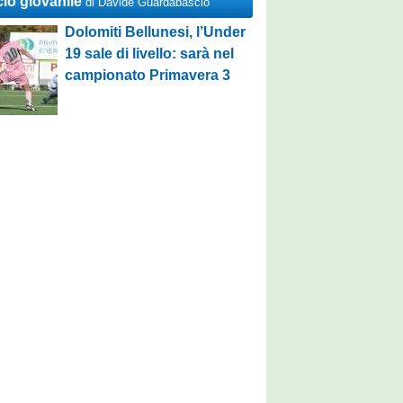
cio giovanile
di Davide Guardabascio
Dolomiti Bellunesi, l’Under
19 sale di livello: sarà nel
campionato Primavera 3