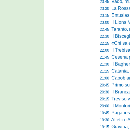
Vado, mister 
23:45
La Rossan
23:30
Entusiasmo 
23:15
Il Lions 
23:00
Taranto, 
22:45
Il Bisceg
22:30
«Chi sale ade
22:15
Il Trebis
22:00
Cesena pront
21:45
Il Bagher
21:30
Catania, la 
21:15
Capobianco è
21:00
Primo succ
20:45
Il Brancal
20:30
Treviso vittori
20:15
Il Monto
20:00
Paganese di 
19:45
Atletico 
19:30
Gravina, parl
19:15