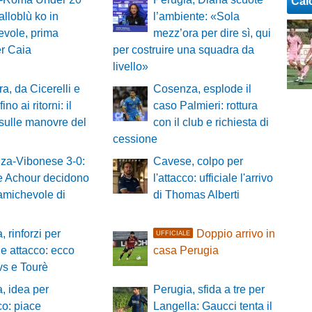
Cal
alloblù ko in
l’ambiente: «Sola
vole, prima
mezz’ora per dire sì, qui
er Caia
per costruire una squadra da
livello»
a, da Cicerelli e
Cosenza, esplode il
ino ai ritorni: il
caso Palmieri: rottura
sulle manovre del
con il club e richiesta di
cessione
za-Vibonese 3-0:
Cavese, colpo per
 e Achour decidono
l'attacco: ufficiale l'arrivo
t amichevole di
di Thomas Alberti
, rinforzi per
Doppio arrivo in
UFFICIALE
 e attacco: ecco
casa Perugia
vs e Tourè
, idea per
Perugia, sfida a tre per
cco: piace
Langella: Gaucci tenta il