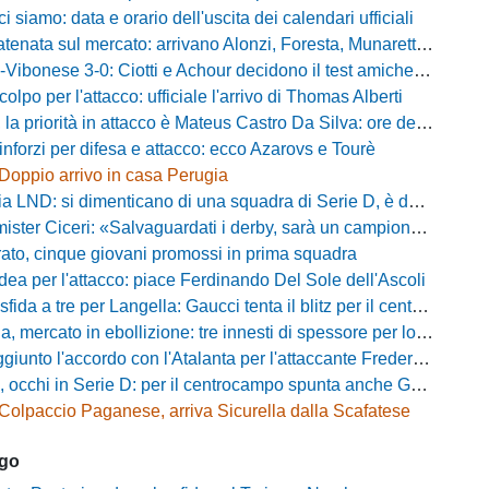
ci siamo: data e orario dell'uscita dei calendari ufficiali
nata sul mercato: arrivano Alonzi, Foresta, Munaretto e Tobia
bonese 3-0: Ciotti e Achour decidono il test amichevole di Lorica
olpo per l'attacco: ufficiale l'arrivo di Thomas Alberti
riorità in attacco è Mateus Castro Da Silva: ore decisive per la fumata bianca
inforzi per difesa e attacco: ecco Azarovs e Tourè
Doppio arrivo in casa Perugia
D: si dimenticano di una squadra di Serie D, è da rifare il programma Coppa Italia
ter Ciceri: «Salvaguardati i derby, sarà un campionato avvincente»
rato, cinque giovani promossi in prima squadra
dea per l'attacco: piace Ferdinando Del Sole dell'Ascoli
a a tre per Langella: Gaucci tenta il blitz per il centrocampista del Cosenza
rcato in ebollizione: tre innesti di spessore per lo scacchiere di Vinicio Espinal
unto l'accordo con l'Atalanta per l'attaccante Frederick Samuel Ndongue
cchi in Serie D: per il centrocampo spunta anche Gerardo Di Gilio
Colpaccio Paganese, arriva Sicurella dalla Scafatese
ago