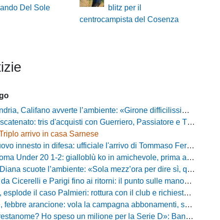
nando Del Sole
blitz per il
centrocampista del Cosenza
izie
ago
alifano avverte l’ambiente: «Girone difficilissimo, affascinante e bellissimo: non prometto risultati»
atenato: tris d'acquisti con Guerriero, Passiatore e Theodore
Triplo arrivo in casa Sarnese
vo innesto in difesa: ufficiale l'arrivo di Tommaso Ferraro
 Under 20 1-2: gialloblù ko in amichevole, prima apparizione per Caia
 scuote l’ambiente: «Sola mezz’ora per dire sì, qui per costruire una squadra da livello»
Cicerelli e Parigi fino ai ritorni: il punto sulle manovre del Delfino
plode il caso Palmieri: rottura con il club e richiesta di cessione
ebbre arancione: vola la campagna abbonamenti, superata quota 750 tessere
me? Ho speso un milione per la Serie D»: Bandecchi rompe il silenzio sul futuro della Ternana