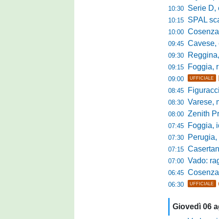
Serie D, 
10:30
SPAL scate
10:15
Cosenza-Vi
10:00
Cavese, c
09:45
Reggina, la p
09:30
Foggia, r
09:15
09:00
UFFICIALE
Figuraccia LN
08:45
Varese, mis
08:30
Zenith P
08:00
Foggia, i
07:45
Perugia, sfid
07:30
Casertana, me
07:15
Vado: raggi
07:00
Cosenza, o
06:45
06:30
UFFICIALE
Giovedì 06 