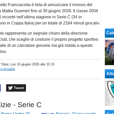
etto Franciacorta è lieta di annunciare il rinnovo del
 Mattia Guarneri fino al 30 giugno 2028. Il classe 2004
 incontri nell'ultima stagione in Serie C (34 in
no in Coppa Italia) per un totale di 2164 minuti giocati».
Cal
to rappresenta un segnale chiaro della direzione
club, che sceglie di costruire il proprio progetto sportivo
alle di un calciatore giovane ma già rodato a questo
tivo.
/ Data:
Lun 15 giugno 2026 alle 15:15
ra Amabile
Attu
Tweet
tizie - Serie C
o-Roma Under 20
Perugia, Diana scuote