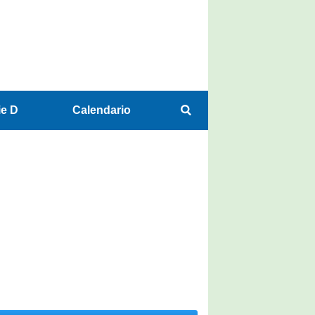
ie D
Calendario