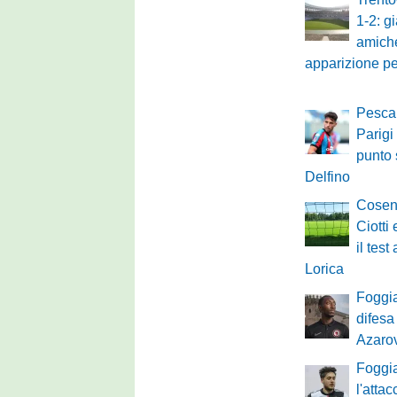
1-2: gi
amiche
apparizione p
Pescar
Parigi f
punto 
Delfino
Cosen
Ciotti
il tes
Lorica
Foggia
difesa
Azaro
Foggia
l'atta