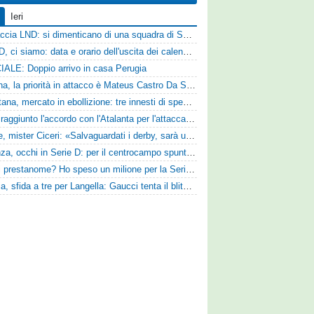
Ieri
Figuraccia LND: si dimenticano di una squadra di Serie D, è da rifare il programma Coppa Italia
Serie D, ci siamo: data e orario dell'uscita dei calendari ufficiali
IALE: Doppio arrivo in casa Perugia
Reggina, la priorità in attacco è Mateus Castro Da Silva: ore decisive per la fumata bianca
Casertana, mercato in ebollizione: tre innesti di spessore per lo scacchiere di Vinicio Espinal
Vado: raggiunto l'accordo con l'Atalanta per l'attaccante Frederick Samuel Ndongue
Varese, mister Ciceri: «Salvaguardati i derby, sarà un campionato avvincente»
Cosenza, occhi in Serie D: per il centrocampo spunta anche Gerardo Di Gilio
«Quali prestanome? Ho speso un milione per la Serie D»: Bandecchi rompe il silenzio sul futuro della Ternana
Perugia, sfida a tre per Langella: Gaucci tenta il blitz per il centrocampista del Cosenza