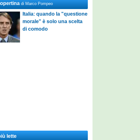
Copertina
di Marco Pompeo
Italia: quando la "questione
morale" è solo una scelta
di comodo
iù lette