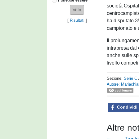
Potrebbe essere
società Ospital
centrocampista
ha disputato 35
[
Risultati
]
campionato e u
Il prolungamen
intrapresa dal 
anche sulle sp
livello competi
Sezione:
Serie C
Autore: Mariachia
vedi letture
Condividi
Altre no
Trent