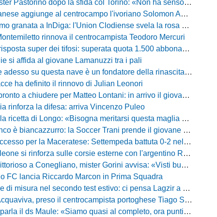
Pastorino dopo la sfida col Torino: «Non ha senso chiudersi e fare le barricate»
ese aggiunge al centrocampo l'ivoriano Solomon Andrews Manu
granata a InDiga: l'Union Clodiense svela la rosa per la nuova annata
Montemiletto rinnova il centrocampista Teodoro Mercuri
risposta super dei tifosi: superata quota 1.500 abbonamenti
lie si affida al giovane Lamanuzzi tra i pali
sso su questa nave è un fondatore della rinascita»: Davis carica l'ambiente Messina
acce ha definito il rinnovo di Julian Leonori
o a chiudere per Matteo Lontani: in arrivo il giovane talento dello Spezia
ia rinforza la difesa: arriva Vincenzo Puleo
ricetta di Longo: «Bisogna meritarsi questa maglia ogni singolo giorno»
 biancazzurro: la Soccer Trani prende il giovane attaccante ex Monopoli
esso per la Maceratese: Settempeda battuta 0-2 nella ripresa
eone si rinforza sulle corsie esterne con l'argentino Rotela
oso a Conegliano, mister Gorini avvisa: «Visti buoni spunti, ma c'è ancora tanto da lavorare»
rio FC lancia Riccardo Marcon in Prima Squadra
misura nel secondo test estivo: ci pensa Lagzir a piegare l'Equipe Campania
Acquaviva, preso il centrocampista portoghese Tiago Santos
a il ds Maule: «Siamo quasi al completo, ora puntiamo sugli esterni d'attacco»