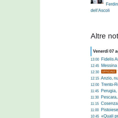
Ferdi
dell'Ascoli
Altre not
Venerdì 07 
Fidelis Andria, C
13:00
Messina sc
12:45
12:30
UFFICIALE
Anzio, nuo
12:15
Trento-Roma
12:00
Perugia, Diana
11:45
Pescara, da 
11:30
Cosenza, es
11:15
Pistoiese, f
11:00
«Quali prestano
10:45