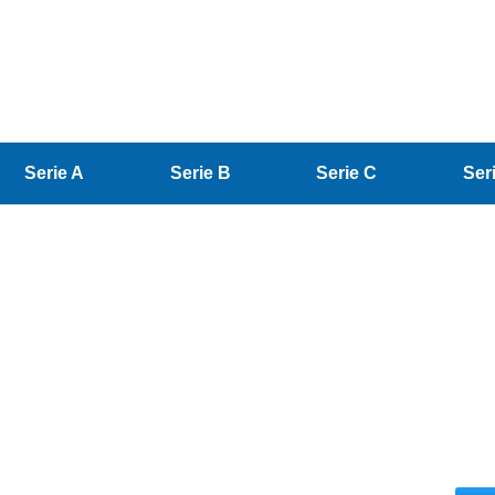
Serie A
Serie B
Serie C
Ser