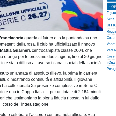
Oggi
UFFIC
 Franciacorta
guarda al futuro e lo fa puntando su uno
omettenti della rosa. Il club ha ufficializzato il rinnovo
i
Mattia Guarneri
, centrocampista classe 2004, che
lia orange per le prossime due stagioni, fino al 30 giugno
o è stato diffuso attraverso i canali social della società.
suto un'annata di assoluto rilievo, la prima in carriera
isti, dimostrando continuità e affidabilità. Il giovane
a ha collezionato 35 presenze complessive in Serie C —
to e una in Coppa Italia — per un totale di 2.164 minuti
i che testimoniano la piena fiducia riposta in lui dallo
el corso dell'intera stagione.
oluto celebrare l'accordo con una nota ufficiale: «La