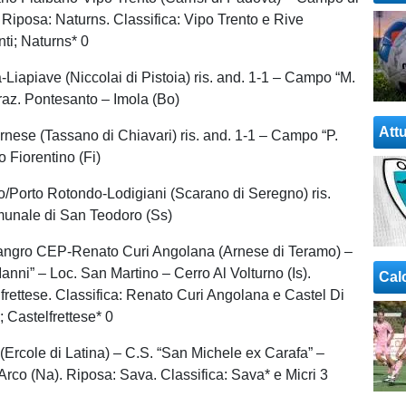
 Riposa: Naturns. Classifica: Vipo Trento e Rive
ti; Naturns* 0
Liapiave (Niccolai di Pistoia) ris. and. 1-1 – Campo “M.
raz. Pontesanto – Imola (Bo)
Attu
nese (Tassano di Chiavari) ris. and. 1-1 – Campo “P.
to Fiorentino (Fi)
/Porto Rotondo-Lodigiani (Scarano di Seregno) ris.
munale di San Teodoro (Ss)
Sangro CEP-Renato Curi Angolana (Arnese di Teramo) –
anni” – Loc. San Martino – Cerro Al Volturno (Is).
Cal
frettese. Classifica: Renato Curi Angolana e Castel Di
; Castelfrettese* 0
 (Ercole di Latina) – C.S. “San Michele ex Carafa” –
rco (Na). Riposa: Sava. Classifica: Sava* e Micri 3