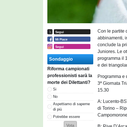
Con le partite 
Segui
abbinamenti, i
Mi Piace
conclude la p
Segui
Juniores. Le ot
programma il 
Sondaggio
e dei triangolar
Riforma campionati
professionisti sarà la
Programma e de
morte dei Dilettanti?
3ª Giornata Tr
Si
15.30
No
A: Lucento-BS
Aspettiamo di saperne
di Torino – Ri
di più
Campomorone*
Potrebbe essere
B: Rive D’Arca