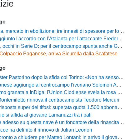
izie
ago
rcato in ebollizione: tre innesti di spessore per lo scacchiere di Vinicio Espinal
unto l'accordo con l'Atalanta per l'attaccante Frederick Samuel Ndongue
cchi in Serie D: per il centrocampo spunta anche Gerardo Di Gilio
Colpaccio Paganese, arriva Sicurella dalla Scafatese
ago
Pastorino dopo la sfida col Torino: «Non ha senso chiudersi e fare le barricate»
ese aggiunge al centrocampo l'ivoriano Solomon Andrews Manu
granata a InDiga: l'Union Clodiense svela la rosa per la nuova annata
Montemiletto rinnova il centrocampista Teodoro Mercuri
risposta super dei tifosi: superata quota 1.500 abbonamenti
lie si affida al giovane Lamanuzzi tra i pali
sso su questa nave è un fondatore della rinascita»: Davis carica l'ambiente Messina
acce ha definito il rinnovo di Julian Leonori
o a chiudere per Matteo Lontani: in arrivo il giovane talento dello Spezia