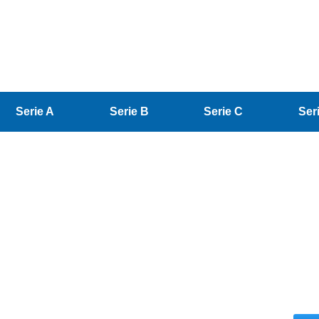
Serie A
Serie B
Serie C
Ser