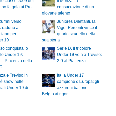
ento classe 2009 del
il Monza: la
no fa gola ai Pro
consacrazione di un
giovane talento
urrini verso il
Juniores Dilettanti, la
: raduno a
Vigor Perconti vince il
ciano per
quarto scudetto della
er 19
sua storia
viso conquista lo
Serie D, il tricolore
to Under 19:
Under 19 vola a Treviso:
o il Piacenza nella
2-0 al Piacenza
 D
za e Treviso in
Italia Under 17
: è show nelle
campione d'Europa: gli
nali Under 19 di
azzurrini battono il
Belgio ai rigori