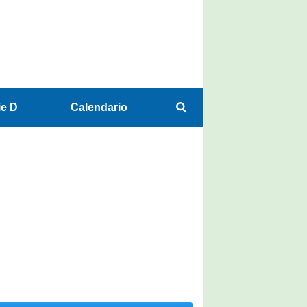
ie D
Calendario