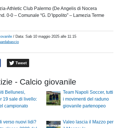
ia-Athletic Club Palermo (De Angelis di Nocera
. and. 0-0 – Comunale “G. D’Ippolito” – Lamezia Terme
iovanile
/ Data:
Sab 10 maggio 2025 alle 11:15
uardabascio
Tweet
tizie - Calcio giovanile
ti Bellunesi,
Team Napoli Soccer, tutti
 19 sale di livello:
i movimenti del raduno
el campionato
giovanile partenopeo
i verso nuovi lidi?
Valeo lascia il Mazzo per