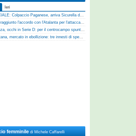
Ieri
UFFICIALE: Colpaccio Paganese, arriva Sicurella dalla Scafatese
Vado: raggiunto l'accordo con l'Atalanta per l'attaccante Frederick Samuel Ndongue
Cosenza, occhi in Serie D: per il centrocampo spunta anche Gerardo Di Gilio
Casertana, mercato in ebollizione: tre innesti di spessore per lo scacchiere di Vinicio Espinal
cio femminile
di Michele Caffarelli