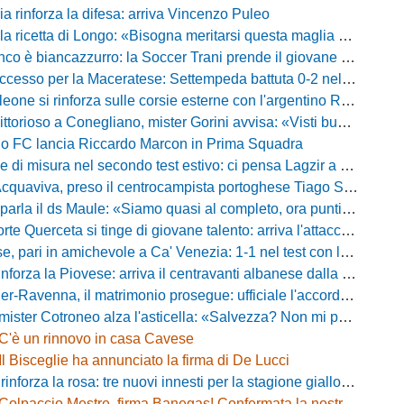
ia rinforza la difesa: arriva Vincenzo Puleo
ricetta di Longo: «Bisogna meritarsi questa maglia ogni singolo giorno»
 biancazzurro: la Soccer Trani prende il giovane attaccante ex Monopoli
esso per la Maceratese: Settempeda battuta 0-2 nella ripresa
eone si rinforza sulle corsie esterne con l'argentino Rotela
oso a Conegliano, mister Gorini avvisa: «Visti buoni spunti, ma c'è ancora tanto da lavorare»
rio FC lancia Riccardo Marcon in Prima Squadra
misura nel secondo test estivo: ci pensa Lagzir a piegare l'Equipe Campania
Acquaviva, preso il centrocampista portoghese Tiago Santos
a il ds Maule: «Siamo quasi al completo, ora puntiamo sugli esterni d'attacco»
te Querceta si tinge di giovane talento: arriva l'attaccante Lucchesi
ari in amichevole a Ca' Venezia: 1-1 nel test con la Primavera lagunare
forza la Piovese: arriva il centravanti albanese dalla serie D
avenna, il matrimonio prosegue: ufficiale l'accordo quinquennale per l'attacco
otroneo alza l'asticella: «Salvezza? Non mi pongo limiti, voglio vincere più partite possibile»
C'è un rinnovo in casa Cavese
Il Bisceglie ha annunciato la firma di De Lucci
 rinforza la rosa: tre nuovi innesti per la stagione gialloblù
Colpaccio Mestre, firma Banegas! Confermata la nostra anteprima