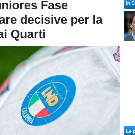
niores Fase
In 
are decisive per la
ai Quarti
Le p