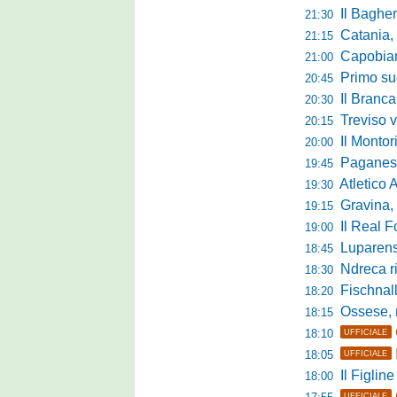
Il Bagher
21:30
Catania, la 
21:15
Capobianco è
21:00
Primo succ
20:45
Il Brancal
20:30
Treviso vittori
20:15
Il Monto
20:00
Paganese di 
19:45
Atletico 
19:30
Gravina, parl
19:15
Il Real For
19:00
Luparense, p
18:45
Ndreca rin
18:30
Fischnaller-R
18:20
Ossese, mister C
18:15
18:10
UFFICIALE
18:05
UFFICIALE
Il Figline
18:00
UFFICIALE