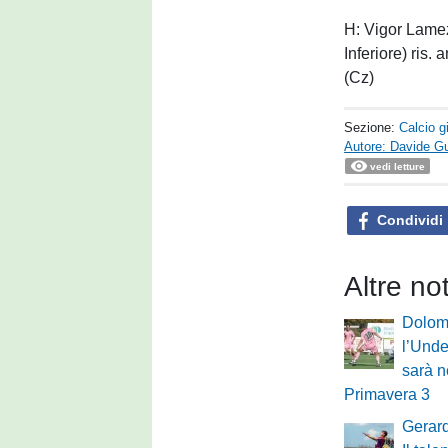
H: Vigor Lamez
Inferiore) ris
(Cz)
Sezione:
Calcio g
Autore: Davide G
vedi letture
Condividi
Altre no
Dolomi
l’Under
sarà n
Primavera 3
Gerard