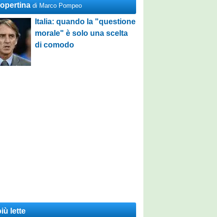
Copertina
di Marco Pompeo
Italia: quando la "questione
morale" è solo una scelta
di comodo
iù lette