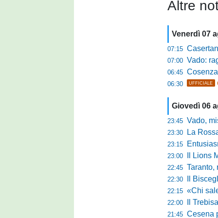
Altre not
Venerdì 07 
Casertana, me
07:15
Vado: raggi
07:00
Cosenza, o
06:45
06:30
UFFICIALE
Giovedì 06 
Vado, mister 
23:45
La Rossan
23:30
Entusiasmo 
23:15
Il Lions 
23:00
Taranto, 
22:45
Il Bisceg
22:30
«Chi sale ade
22:15
Il Trebis
22:00
Cesena pront
21:45