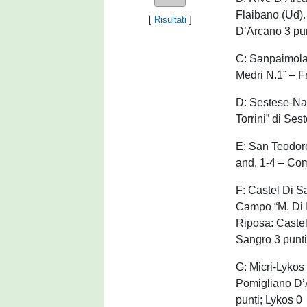
Flaibano (Ud).
[
Risultati
]
D’Arcano 3 pun
C: Sanpaimola-
Medri N.1” – F
D: Sestese-Nar
Torrini” di Ses
E: San Teodoro
and. 1-4 – Co
F: Castel Di 
Campo “M. Di I
Riposa: Castel
Sangro 3 punti
G: Micri-Lykos
Pomigliano D’A
punti; Lykos 0