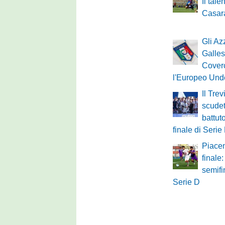
Il tal
Casara
Gli Azz
Galles
Cover
l'Europeo Und
Il Tre
scudet
battut
finale di Serie
Piacen
finale
semifi
Serie D