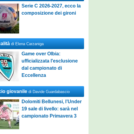
Serie C 2026-2027, ecco la
composizione dei gironi
alità
di Elena Carzaniga
Game over Olbia:
ufficializzata l'esclusione
dal campionato di
Eccellenza
cio giovanile
di Davide Guardabascio
Dolomiti Bellunesi, l’Under
19 sale di livello: sarà nel
campionato Primavera 3