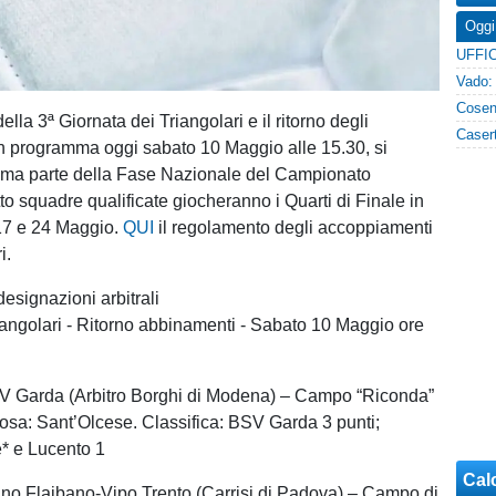
Oggi
della 3ª Giornata dei Triangolari e il ritorno degli
n programma oggi sabato 10 Maggio alle 15.30, si
rima parte della Fase Nazionale del Campionato
to squadre qualificate giocheranno i Quarti di Finale in
17 e 24 Maggio.
QUI
il regolamento degli accoppiamenti
i.
signazioni arbitrali
iangolari - Ritorno abbinamenti - Sabato 10 Maggio ore
V Garda (Arbitro Borghi di Modena) – Campo “Riconda”
posa: Sant’Olcese. Classifica: BSV Garda 3 punti;
 e Lucento 1
Cal
no Flaibano-Vipo Trento (Carrisi di Padova) – Campo di