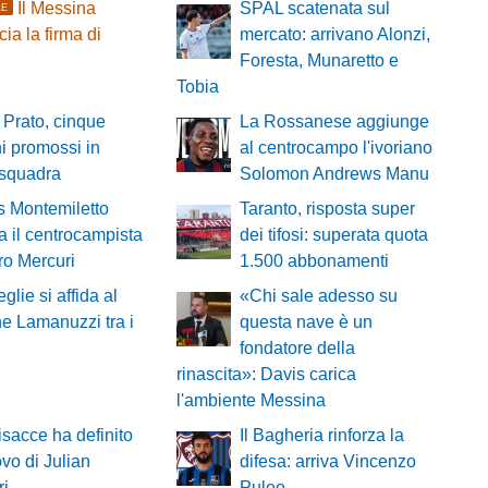
Il Messina
SPAL scatenata sul
LE
ia la firma di
mercato: arrivano Alonzi,
Foresta, Munaretto e
Tobia
 Prato, cinque
La Rossanese aggiunge
i promossi in
al centrocampo l'ivoriano
 squadra
Solomon Andrews Manu
ns Montemiletto
Taranto, risposta super
a il centrocampista
dei tifosi: superata quota
ro Mercuri
1.500 abbonamenti
eglie si affida al
«Chi sale adesso su
e Lamanuzzi tra i
questa nave è un
fondatore della
rinascita»: Davis carica
l'ambiente Messina
bisacce ha definito
Il Bagheria rinforza la
ovo di Julian
difesa: arriva Vincenzo
ri
Puleo