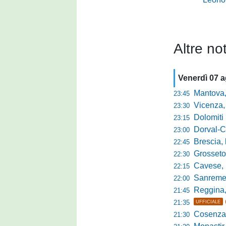
Altre not
Venerdì 07 
Mantova, parla 
23:45
Vicenza, mister 
23:30
Dolomiti Bellun
23:15
Dorval-Catan
23:00
Brescia, l'a
22:45
Grosseto-Tau A
22:30
Cavese, parlano
22:15
Sanremese s
22:00
Reggina, non
21:45
21:35
UFFICIALE
Cosenza, duris
21:30