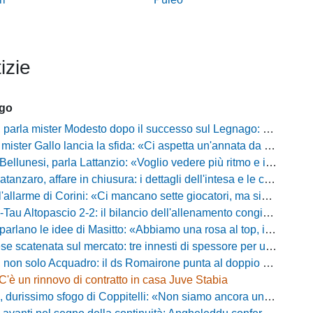
izie
ago
mister Modesto dopo il successo sul Legnago: "Buona tenuta nervosa, ma dobbiamo migliorare"
Gallo lancia la sfida: «Ci aspetta un'annata da protagonisti in B, ma qui nessuno ha il posto fisso»
esi, parla Lattanzio: «Voglio vedere più ritmo e intensità, dobbiamo lasciare tutto sul campo»
zaro, affare in chiusura: i dettagli dell'intesa e le cifre dell'operazione
llarme di Corini: «Ci mancano sette giocatori, ma siamo una squadra forte»
ltopascio 2-2: il bilancio dell'allenamento congiunto e la risposta dei nuovi arrivi
 le idee di Masitto: «Abbiamo una rosa al top, il pubblico del Lamberti ci spingerà lontano»
catenata sul mercato: tre innesti di spessore per un attacco da sogni
 solo Acquadro: il ds Romairone punta al doppio colpo Baldan-Volpicelli
C'è un rinnovo di contratto in casa Juve Stabia
simo sfogo di Coppitelli: «Non siamo ancora una squadra, ora serve tirare una riga!»