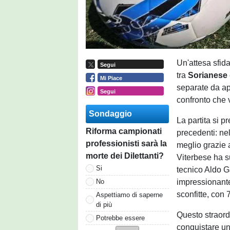
Un'attesa sfida
Segui
tra
Sorianese
Mi Piace
separate da ap
Segui
confronto che v
Sondaggio
La partita si 
Riforma campionati
precedenti: nel
professionisti sarà la
meglio grazie a
morte dei Dilettanti?
Viterbese ha s
Si
tecnico Aldo Ga
impressionante 
No
sconfitte, con 
Aspettiamo di saperne
di più
Questo straord
Potrebbe essere
conquistare un