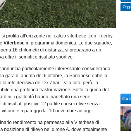
Oggi
 si profila all'orizzonte nel calcio viterbese, con il derby
e
Viterbese
in programma domenica. Le due squadre,
pena 16 chilometri di distanza, si preparano a un
a oltre il semplice risultato sportivo.
preannuncia particolarmente interessante considerando i
la gara di andata del 6 ottobre, la Sorianese ebbe la
lla rete decisiva dell'ex Zhar. Da allora, però, la
ubito una profonda trasformazione. Sotto la guida del
rdini, i gialloblù hanno inanellato una serie
Cal
di risultati positivi: 12 partite consecutive senza
7 vittorie e 5 pareggi dal 10 novembre ad oggi.
inario rendimento ha permesso alla Viterbese di
a posizione di rilievo nel girone A, dove attualmente