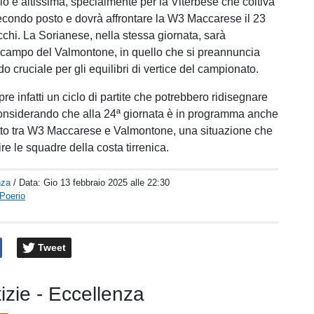
io è altissima, specialmente per la Viterbese che coltiva
econdo posto e dovrà affrontare la W3 Maccarese il 23
cchi. La Sorianese, nella stessa giornata, sarà
campo del Valmontone, in quello che si preannuncia
 cruciale per gli equilibri di vertice del campionato.
re infatti un ciclo di partite che potrebbero ridisegnare
 considerando che alla 24ª giornata è in programma anche
etto tra W3 Maccarese e Valmontone, una situazione che
re le squadre della costa tirrenica.
nza
/ Data:
Gio 13 febbraio 2025 alle 22:30
Poerio
Tweet
tizie - Eccellenza