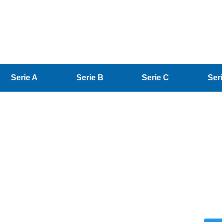
Serie A
Serie B
Serie C
Ser