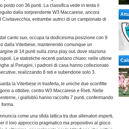
o posto con 36 punti. La classifica vede in testa il
eguito dalla sorprendente W3 Maccarese, ancora
Attu
al Civitavecchia, entrambe autrici di un campionato di
dal canto suo, occupa la dodicesima posizione con 9
acco dalla Viterbese, mantenendo comunque un
argine di 14 punti sulla zona play out, dove staziona
poli. Le statistiche recenti parlano chiaro: nelle ultime
Cal
inghe al Perugini, i padroni di casa hanno collezionato
nsecutive, realizzando 8 reti e subendone solo 3.
arda la Viterbese in trasferta, le uniche due sconfitte
algono a ottobre, contro W3 Maccarese e Rieti. Nelle
 esterne, i gialloblù hanno raccolto 7 punti, confermando
i forma.
annuncia come una sfida tattica tra due allenatori esperti,
er il loro approccio pragmatico ma propositivo al gioco.