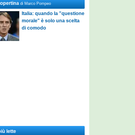
Copertina
di Marco Pompeo
Italia: quando la "questione
morale" è solo una scelta
di comodo
iù lette