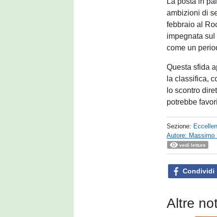
La posta in pal
ambizioni di s
febbraio al Ro
impegnata sul 
come un periodo
Questa sfida ap
la classifica,
lo scontro dir
potrebbe favori
Sezione:
Eccelle
Autore: Massimo 
vedi letture
Condividi
Altre no