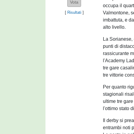
occupa il quart
Valmontone, s
[
Risultati
]
imbattuta, e d
alto livello.
La Sorianese, 
punti di dist
rassicurante m
l'Academy Ladis
tre gare casal
tre vittorie co
Per quanto rigu
stagionali ris
ultime tre gare
l'ottimo stato d
Il derby si pre
entrambi noti p