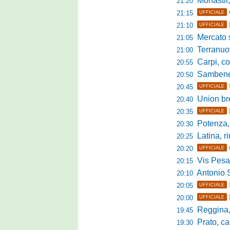
Monastir, avan
21:20
21:15
UFFICIALE
21:10
UFFICIALE
Mercato si
21:05
Terranuova Tr
21:00
Carpi, colpo 
20:55
Sambenedett
20:50
20:45
UFFICIALE
Union bresc
20:40
20:35
UFFICIALE
Potenza, mister
20:30
Latina, r
20:25
20:20
UFFICIALE
Vis Pesaro, u
20:15
Antonio Se
20:10
20:05
UFFICIALE
20:00
UFFICIALE
Reggina, pr
19:45
Prato, cao
19:30