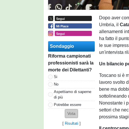
Dopo aver compl
Segui
Umbria, il
Cat
Mi Piace
allenamenti int
Segui
ha fatto il pun
le sue impressi
Sondaggio
un'intervista ri
Riforma campionati
professionisti sarà la
Un bilancio p
morte dei Dilettanti?
Toscano si è m
Si
lavoro svolto d
No
bene ma dobbia
Aspettiamo di saperne
sottolineando 
di più
Nonostante i p
Potrebbe essere
settori che nec
prossima stag
[
Risultati
]
Il centrocampo