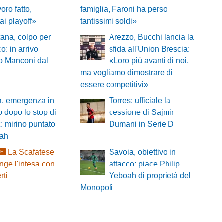
oro fatto,
famiglia, Faroni ha perso
 ai playoff»
tantissimi soldi»
ana, colpo per
Arezzo, Bucchi lancia la
co: in arrivo
sfida all'Union Brescia:
o Manconi dal
«Loro più avanti di noi,
ma vogliamo dimostrare di
essere competitivi»
a, emergenza in
Torres: ufficiale la
o dopo lo stop di
cessione di Sajmir
 mirino puntato
Dumani in Serie D
oah
La Scafatese
Savoia, obiettivo in
LE
nge l'intesa con
attacco: piace Philip
rti
Yeboah di proprietà del
Monopoli