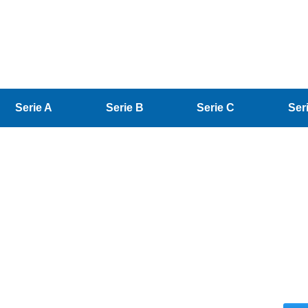
Serie A
Serie B
Serie C
Ser