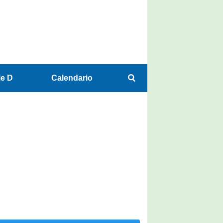
ie D
Calendario