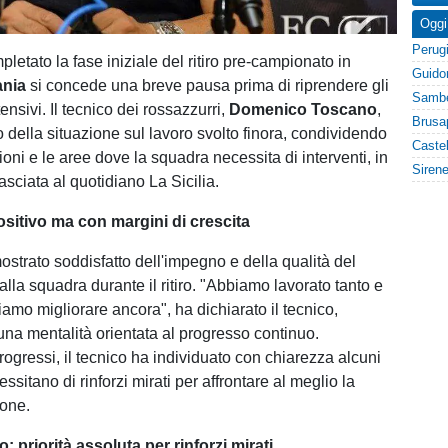
Oggi
etato la fase iniziale del ritiro pre-campionato in
ania
si concede una breve pausa prima di riprendere gli
ensivi. Il tecnico dei rossazzurri,
Domenico Toscano
,
to della situazione sul lavoro svolto finora, condividendo
oni e le aree dove la squadra necessita di interventi, in
lasciata al quotidiano La Sicilia.
ositivo ma con margini di crescita
ostrato soddisfatto dell'impegno e della qualità del
alla squadra durante il ritiro. "Abbiamo lavorato tanto e
mo migliorare ancora", ha dichiarato il tecnico,
una mentalità orientata al progresso continuo.
rogressi, il tecnico ha individuato con chiarezza alcuni
essitano di rinforzi mirati per affrontare al meglio la
ione.
: priorità assoluta per rinforzi mirati