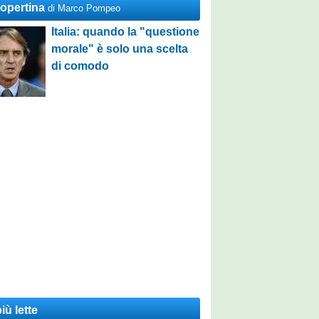
Copertina
di Marco Pompeo
Italia: quando la "questione
morale" è solo una scelta
di comodo
iù lette