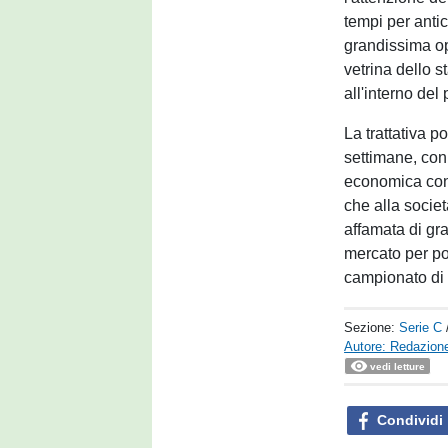
tempi per antic
grandissima op
vetrina dello 
all'interno de
La trattativa p
settimane, con
economica convi
che alla societ
affamata di gr
mercato per pot
campionato di 
Sezione:
Serie C
Autore: Redazione
vedi letture
Condividi