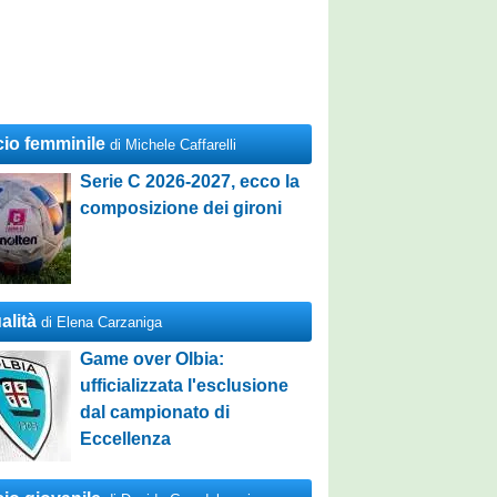
cio femminile
di Michele Caffarelli
Serie C 2026-2027, ecco la
composizione dei gironi
alità
di Elena Carzaniga
Game over Olbia:
ufficializzata l'esclusione
dal campionato di
Eccellenza