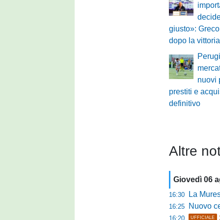
impor
decid
giusto»: Greco
dopo la vittori
Perugi
mercat
nuovi 
prestiti e acquis
definitivo
Altre not
Giovedì 06 
La Murese
16:30
Nuovo cent
16:25
16:20
UFFICIALE