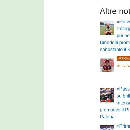
Altre no
«Ho vi
l'atte
pur ne
Birindelli pro
nonostante il 
UFFICIA
in cas
«Passo
su bri
intensi
promuove il Pin
Palena
«Prima