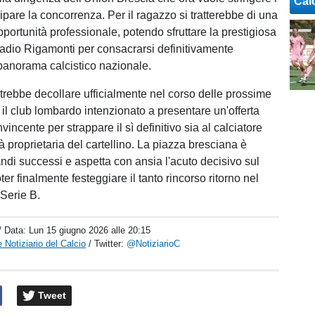
Cal
ipare la concorrenza. Per il ragazzo si tratterebbe di una
portunità professionale, potendo sfruttare la prestigiosa
stadio Rigamonti per consacrarsi definitivamente
l panorama calcistico nazionale.
otrebbe decollare ufficialmente nel corso delle prossime
 il club lombardo intenzionato a presentare un'offerta
ncente per strappare il sì definitivo sia al calciatore
à proprietaria del cartellino. La piazza bresciana è
andi successi e aspetta con ansia l'acuto decisivo sul
er finalmente festeggiare il tanto rincorso ritorno nel
Serie B.
/ Data:
Lun 15 giugno 2026 alle 20:15
 Notiziario del Calcio
/ Twitter:
@NotiziarioC
Tweet