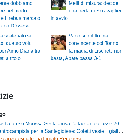
tante dobbiamo
Melfi di misura: decide
ere nel modo
una perla di Scravaglieri
 e il rebus mercato
in avvio
a con l'Ossese
a scatenato sul
Vado sconfitto ma
o: quattro volti
convincente col Torino:
per Aimo Diana tra
la magia di Lischetti non
ti a titolo
basta, Abate passa 3-1
izie
ago
 ha preso Moussa Seck: arriva l'attaccante classe 2006
rocampista per la Santegidiese: Coletti veste il giallorosso
Scanzorosciate, ha firmato Regonesi