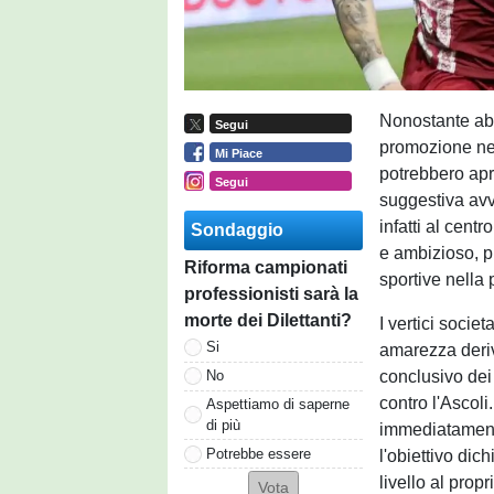
Nonostante abb
Segui
promozione ne
Mi Piace
potrebbero apri
Segui
suggestiva avve
infatti al cent
Sondaggio
e ambizioso, pr
Riforma campionati
sportive nella
professionisti sarà la
morte dei Dilettanti?
I vertici socie
Si
amarezza deriva
conclusivo dei 
No
contro l'Ascol
Aspettiamo di saperne
di più
immediatament
Potrebbe essere
l'obiettivo dic
livello al propr