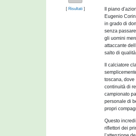
Il piano d'azio
[
Risultati
]
Eugenio Corini
in grado di dom
senza passare 
gli uomini mer
attaccante dell
salto di qualit
Il calciatore 
semplicemente 
toscana, dove 
continuità di r
campionato par
personale di b
propri compagn
Questo incredib
riflettori dei p
l'attenzione de