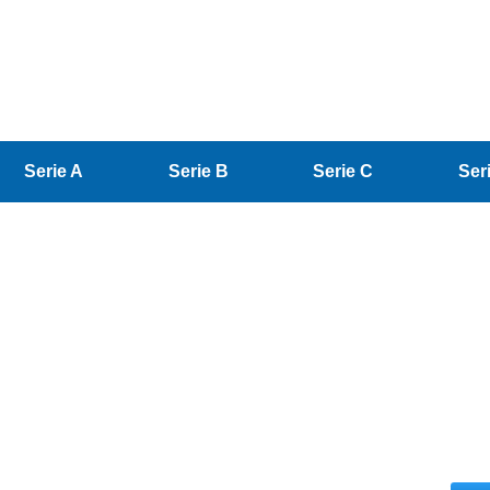
Serie A
Serie B
Serie C
Ser