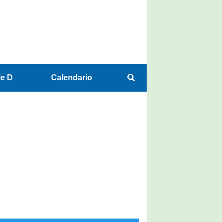
ie D
Calendario