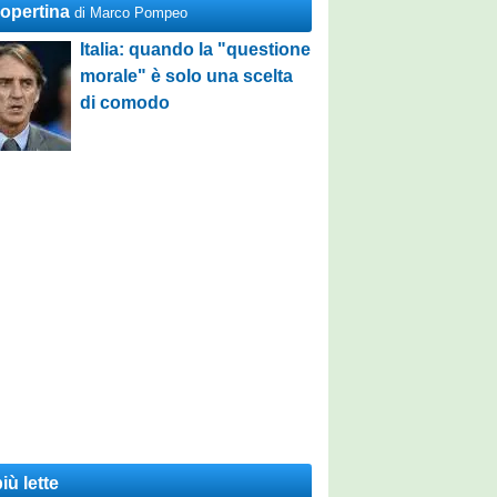
Copertina
di Marco Pompeo
Italia: quando la "questione
morale" è solo una scelta
di comodo
iù lette