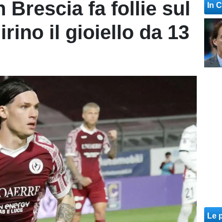
 Brescia fa follie sul
In 
rino il gioiello da 13
Le p