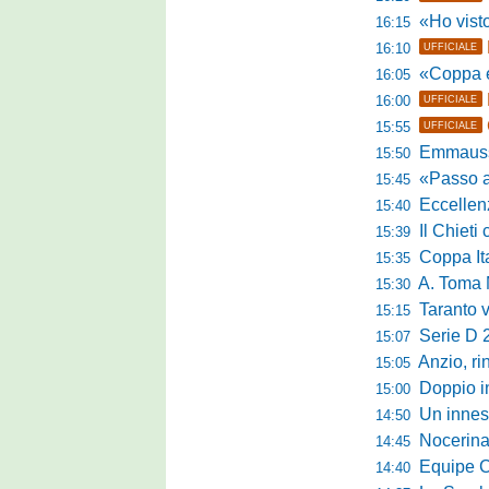
«Ho visto l'atte
16:15
16:10
UFFICIALE
«Coppa e camp
16:05
16:00
UFFICIALE
15:55
UFFICIALE
Emmausso al
15:50
«Passo avanti e
15:45
Eccellen
15:40
Il Chieti ch
15:39
Coppa Italia
15:35
A. Toma M
15:30
Taranto valan
15:15
Serie D 
15:07
Anzio, rin
15:05
Doppio in
15:00
Un innest
14:50
Nocerina tr
14:45
Equipe Campa
14:40