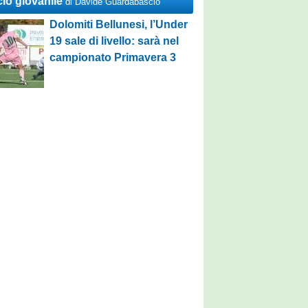
cio giovanile
di Davide Guardabascio
Dolomiti Bellunesi, l’Under
19 sale di livello: sarà nel
campionato Primavera 3