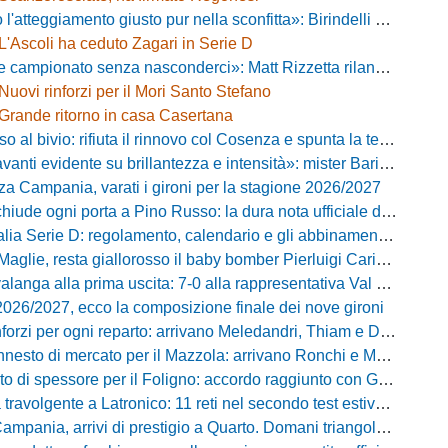
ggiamento giusto pur nella sconfitta»: Birindelli promuove il Novara nonostante il KO di Chiavari
L'Ascoli ha ceduto Zagari in Serie D
ionato senza nasconderci»: Matt Rizzetta rilancia le ambizioni del Campobasso
Nuovi rinforzi per il Mori Santo Stefano
Grande ritorno in casa Casertana
 bivio: rifiuta il rinnovo col Cosenza e spunta la tentazione Foggia
vidente su brillantezza e intensità»: mister Barilari promuove il Pineto dopo il test a Palena
za Campania, varati i gironi per la stagione 2026/2027
iude ogni porta a Pino Russo: la dura nota ufficiale del presidente Di Labio
 Serie D: regolamento, calendario e gli abbinamenti dei primi due turni
aglie, resta giallorosso il baby bomber Pierluigi Cariddi
ga alla prima uscita: 7-0 alla rappresentativa Val di Chiana con un grande Losavio
2026/2027, ecco la composizione finale dei nove gironi
forzi per ogni reparto: arrivano Meledandri, Thiam e Damiano
nesto di mercato per il Mazzola: arrivano Ronchi e Mugelli
o di spessore per il Foligno: accordo raggiunto con Giampà
avolgente a Latronico: 11 reti nel secondo test estivo per i molossi
nia, arrivi di prestigio a Quarto. Domani triangolare con Casertana e Ischia