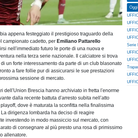
Oggi
ia appena festeggiato il prestigioso traguardo della
l campionato cadetto, per
Emiliano Pattarello
rsi nell'immediato futuro le porte di una nuova e
ntura nella terza serie nazionale. Il calciatore si trova
ro di un forte interessamento da parte di un club blasonato
onto a fare follie pur di assicurarsi le sue prestazioni
 prossima sessione di mercato.
tari dell'Union Brescia hanno archiviato in fretta l'enorme
nte dalla recente battuta d'arresto subita nell'atto
playoff, dove è maturata la sconfitta nella finalissima
i. La dirigenza lombarda ha deciso di reagire
e investendo in modo massiccio sul mercato, con
hiarato di consegnare al più presto una rosa di primissimo
io allenatore.