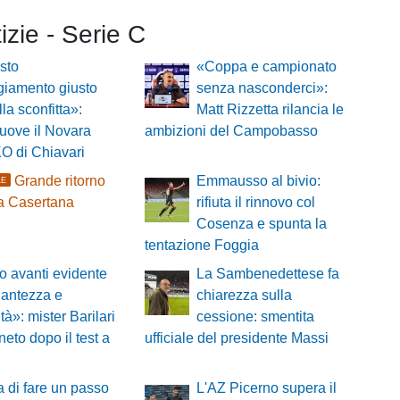
tizie - Serie C
sto
«Coppa e campionato
ggiamento giusto
senza nasconderci»:
lla sconfitta»:
Matt Rizzetta rilancia le
muove il Novara
ambizioni del Campobasso
KO di Chiavari
Grande ritorno
Emmausso al bivio:
LE
a Casertana
rifiuta il rinnovo col
Cosenza e spunta la
tentazione Foggia
 avanti evidente
La Sambenedettese fa
llantezza e
chiarezza sulla
tà»: mister Barilari
cessione: smentita
eto dopo il test a
ufficiale del presidente Massi
 di fare un passo
L'AZ Picerno supera il