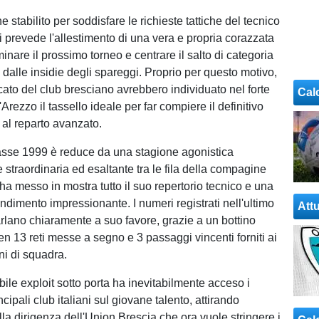
ne stabilito per soddisfare le richieste tattiche del tecnico
 prevede l'allestimento di una vera e propria corazzata
inare il prossimo torneo e centrare il salto di categoria
dalle insidie degli spareggi. Proprio per questo motivo,
cato del club bresciano avrebbero individuato nel forte
Cal
'Arezzo il tassello ideale per far compiere il definitivo
à al reparto avanzato.
classe 1999 è reduce da una stagione agonistica
straordinaria ed esaltante tra le fila della compagine
ha messo in mostra tutto il suo repertorio tecnico e una
endimento impressionante. I numeri registrati nell'ultimo
Attu
lano chiaramente a suo favore, grazie a un bottino
en 13 reti messe a segno e 3 passaggi vincenti forniti ai
i di squadra.
ile exploit sotto porta ha inevitabilmente acceso i
rincipali club italiani sul giovane talento, attirando
lla dirigenza dell'Union Brescia che ora vuole stringere i