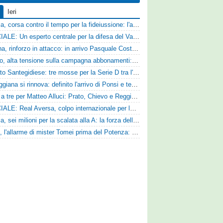
Ieri
Catania, corsa contro il tempo per la fideiussione: l'annuncio della società e le ragioni dello slittamento
UFFICIALE: Un esperto centrale per la difesa del Vado
Ternana, rinforzo in attacco: in arrivo Pasquale Costanzo dalla Paganese
Livorno, alta tensione sulla campagna abbonamenti: la stoccata della Curva Nord alla società
Mercato Santegidiese: tre mosse per la Serie D tra l'ingaggio di Diakhate e due rinnovi chiave
La Reggiana si rinnova: definito l'arrivo di Ponsi e test con l'Alcione
Corsa a tre per Matteo Alluci: Prato, Chievo e Reggina sul centrocampista
UFFICIALE: Real Aversa, colpo internazionale per la difesa
Perugia, sei milioni per la scalata alla A: la forza della nuova societa e il progetto di Alessandro Gaucci
Ascoli, l'allarme di mister Tomei prima del Potenza: «Mettiamoci l'elmetto, l'obiettivo è la salvezza e non dobbiamo vendere fumo!»