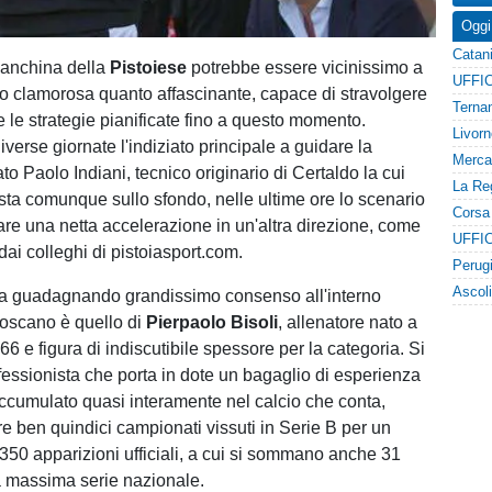
Oggi
 panchina della
Pistoiese
potrebbe essere vicinissimo a
to clamorosa quanto affascinante, capace di stravolgere
le strategie pianificate fino a questo momento.
erse giornate l'indiziato principale a guidare la
to Paolo Indiani, tecnico originario di Certaldo la cui
sta comunque sullo sfondo, nelle ultime ore lo scenario
rare una netta accelerazione in un'altra direzione, come
ai colleghi di pistoiasport.com.
 sta guadagnando grandissimo consenso all'interno
toscano è quello di
Pierpaolo Bisoli
, allenatore nato a
66 e figura di indiscutibile spessore per la categoria. Si
ofessionista che porta in dote un bagaglio di esperienza
accumulato quasi interamente nel calcio che conta,
e ben quindici campionati vissuti in Serie B per un
 350 apparizioni ufficiali, a cui si sommano anche 31
a massima serie nazionale.