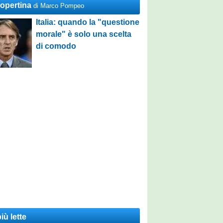
Copertina
di Marco Pompeo
Italia: quando la "questione
morale" è solo una scelta
di comodo
iù lette