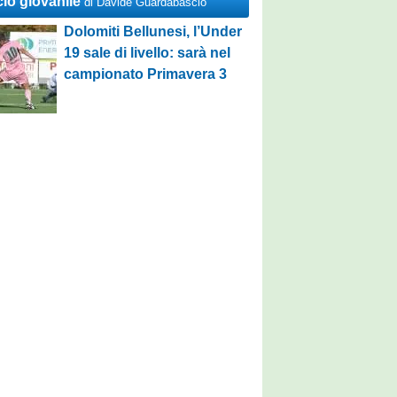
cio giovanile
di Davide Guardabascio
Dolomiti Bellunesi, l’Under
19 sale di livello: sarà nel
campionato Primavera 3