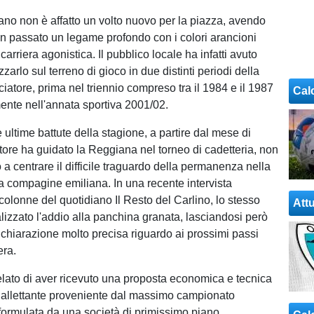
iano non è affatto un volto nuovo per la piazza, avendo
 in passato un legame profondo con i colori arancioni
carriera agonistica. Il pubblico locale ha infatti avuto
arlo sul terreno di gioco in due distinti periodi della
ciatore, prima nel triennio compreso tra il 1984 e il 1987
Cal
nte nell'annata sportiva 2001/02.
 ultime battute della stagione, a partire dal mese di
atore ha guidato la Reggiana nel torneo di cadetteria, non
a centrare il difficile traguardo della permanenza nella
la compagine emiliana. In una recente intervista
colonne del quotidiano Il Resto del Carlino, lo stesso
Attu
alizzato l'addio alla panchina granata, lasciandosi però
ichiarazione molto precisa riguardo ai prossimi passi
era.
ivelato di aver ricevuto una proposta economica e tecnica
allettante proveniente dal massimo campionato
, formulata da una società di primissimo piano