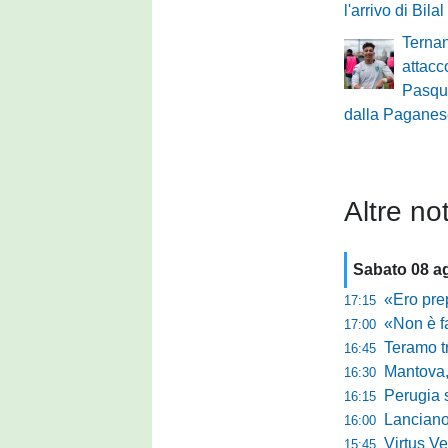
l'arrivo di Bil
Ternan
attacco
Pasqu
dalla Pagane
Altre not
Sabato 08 a
«Ero preparato 
17:15
«Non è facile r
17:00
Teramo tra cam
16:45
Mantova, il q
16:30
Perugia sc
16:15
Lanciano, riv
16:00
Virtus Verona,
15:45