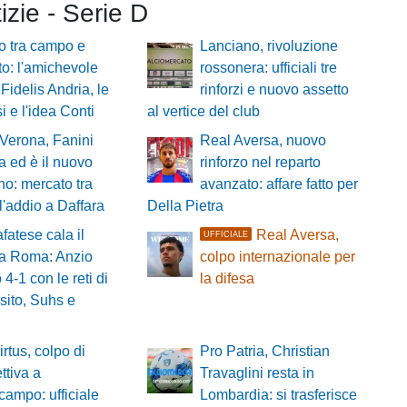
tizie - Serie D
o tra campo e
Lanciano, rivoluzione
o: l'amichevole
rossonera: ufficiali tre
 Fidelis Andria, le
rinforzi e nuovo assetto
i e l'idea Conti
al vertice del club
 Verona, Fanini
Real Aversa, nuovo
a ed è il nuovo
rinforzo nel reparto
no: mercato tra
avanzato: affare fatto per
 l'addio a Daffara
Della Pietra
fatese cala il
Real Aversa,
UFFICIALE
 a Roma: Anzio
colpo internazionale per
 4-1 con le reti di
la difesa
sito, Suhs e
irtus, colpo di
Pro Patria, Christian
ttiva a
Travaglini resta in
campo: ufficiale
Lombardia: si trasferisce