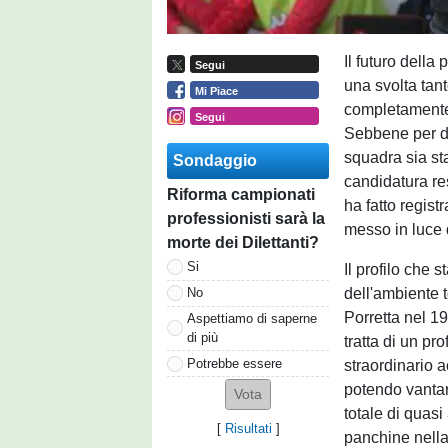
Il futuro della
Segui
una svolta tan
Mi Piace
completamente 
Segui
Sebbene per div
squadra sia sta
Sondaggio
candidatura re
Riforma campionati
ha fatto regist
professionisti sarà la
messo in luce d
morte dei Dilettanti?
Si
Il profilo che
dell'ambiente 
No
Porretta nel 19
Aspettiamo di saperne
di più
tratta di un pr
Potrebbe essere
straordinario 
potendo vantar
totale di quasi
[
Risultati
]
panchine nell