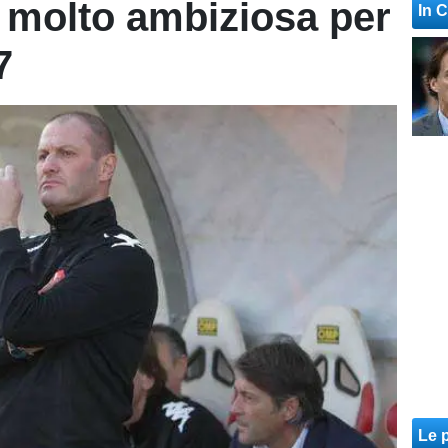
a molto ambiziosa per
In 
7
Le p