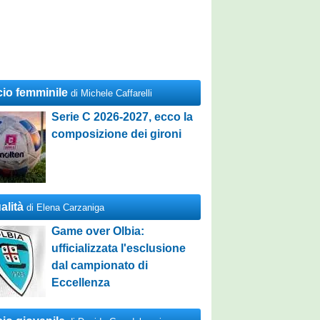
cio femminile
di Michele Caffarelli
Serie C 2026-2027, ecco la
composizione dei gironi
alità
di Elena Carzaniga
Game over Olbia:
ufficializzata l'esclusione
dal campionato di
Eccellenza