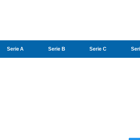
Serie A
Serie B
Serie C
Ser