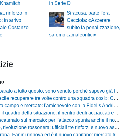
al Khamlich
in Serie D
a, rinforzo in
Siracusa, parte l'era
: in arrivo
Cacciola: «Azzerare
ale Costanzo
subito la penalizzazione,
se
saremo camaleontici»
izie
go
a tutto questo, sono venuto perché sapevo già tutto»: la carica di Nesta al popolo irpino
ecuperare tre volte contro una squadra così»: Calabro promuove il carattere del suo Padova
po e mercato: l'amichevole con la Fidelis Andria, le parole di Pelosi e l'idea Conti
uadro della situazione: il rientro degli acciaccati e le trattative di mercato
atenato sul mercato: per l'attacco spunta anche il nome di Okaka
oluzione rossonera: ufficiali tre rinforzi e nuovo assetto al vertice del club
 Fanini rinnova ed è il nuovo capitano: mercato tra colpi esperti e l'addio a Daffara