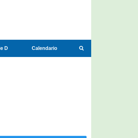
ie D
Calendario