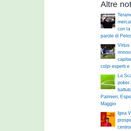
Altre no
Teram
mercat
con la
parole di Pelos
Virtus
rinnov
capita
colpi esperti e
La Sca
poker
battuto
Palmieri, Espo
Maggio
Igea V
prospe
centro