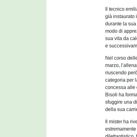
Il tecnico emil
già instaurato
durante la sua 
modo di apprezz
sua vita da cal
e successivame
Nel corso delle
marzo, l'allen
riuscendo però 
categoria per 
concessa alle 
Bisoli ha form
sfuggire una d
della sua carri
Il mister ha r
estremamente 
dilettantistico