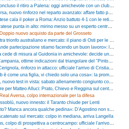
luso il ritiro a Palena: oggi amichevole con un club di D verso la Coppa
, nuovo rinforzo nel reparto avanzato: affare fatto per Della Pietra
ala il poker a Roma: Anzio battuto 4-1 con le reti di Palmieri, Esposito, Suhs e Maggio
ese punta in alto: mirino messo su un esperto centrocampista
Doppio nuovo acquisto da parte del Grosseto
rionfo australiano e mercato: il piano di Osti per le uscite e la suggestione Almena
tecipazione stiamo facendo un buon lavoro»: la carica di mister Bonera accende la Pro Vercelli
ede di misura al Guidonia in amichevole: decide un rigore di Zuppel a Bastia
pania, ottime indicazioni dal triangolare del "Pinto": il report
nola, rinforzo in attacco: ufficiale l'arrivo di Cristian Padula dal Torino
e una figlia, vi chiedo solo una cosa»: la promessa di Vittorio Massi commuove la piazza
uovo test in vista: sabato allenamento congiunto con il Bisignano
e per Matteo Alluci: Prato, Chievo e Reggina sul centrocampista
Real Aversa, colpo internazionale per la difesa
ssoblù, nuovo innesto: il Taranto chiude per Lenti
? Manca ancora qualche pedina»: D'Agostino non si ferma e punta in alto
catenato sul mercato: colpo in mediana, arriva Langella
 colpo di prospettiva a centrocampo: ufficiale l'arrivo di Bilal Khamlich