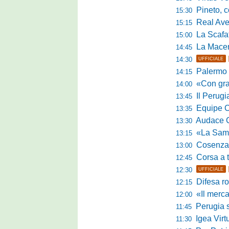
Pineto, conc
15:30
Real Aversa
15:15
La Scafatese c
15:00
La Macerat
14:45
14:30
UFFICIALE
Palermo tra t
14:15
«Con grande par
14:00
Il Perugia c
13:45
Equipe Cam
13:35
Audace Cerig
13:30
«La Samb è com
13:15
Cosenza, n
13:00
Corsa a tr
12:45
12:30
UFFICIALE
Difesa ro
12:15
«Il mercato
12:00
Perugia s
11:45
Igea Virtus,
11:30