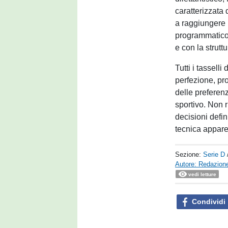
caratterizzata
a raggiungere l
programmatico 
e con la strutt
Tutti i tassell
perfezione, pro
delle preferenz
sportivo. Non 
decisioni defin
tecnica appare
Sezione:
Serie D
Autore: Redazione
vedi letture
Condividi