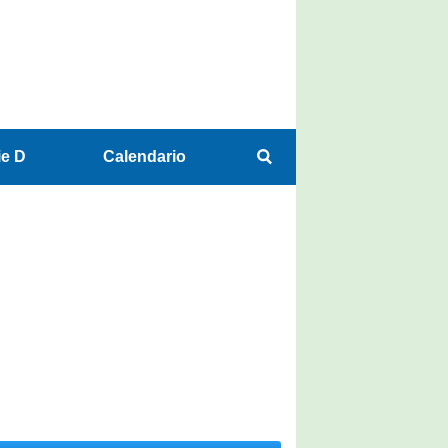
ie D
Calendario