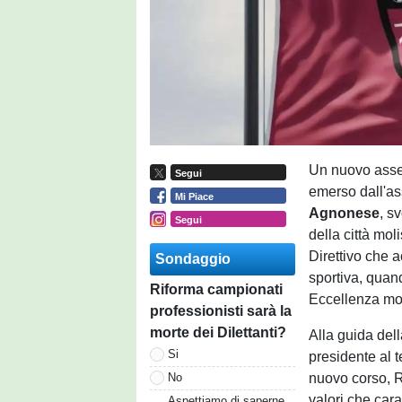
Un nuovo asset
Segui
emerso dall'as
Mi Piace
Agnonese
, s
Segui
della città mol
Direttivo che 
Sondaggio
sportiva, quan
Riforma campionati
Eccellenza mo
professionisti sarà la
morte dei Dilettanti?
Alla guida del
Si
presidente al 
nuovo corso, Ru
No
valori che car
Aspettiamo di saperne