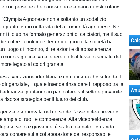
o e con persone che conoscono e amano questi colori».
 l'Olympia Agnonese non è soltanto un sodalizio
 un punto fermo nella vita della comunità agnonese. Nel
ni il club ha formato generazioni di calciatori, ma il suo
Cal
ben oltre i confini del terreno di gioco: la società ha
n luogo di incontro, di relazioni e di appartenenza,
 modo significativo a tenere unito il tessuto sociale del
sempre legato ai colori granata.
esta vocazione identitaria e comunitaria che si fonda il
dirigenziale, il quale intende rinsaldare il rapporto tra la
Attu
ttadinanza, puntando in particolare sul settore giovanile,
 risorsa strategica per il futuro del club.
irigenziale approvata nel corso dell'assemblea prevede
ne ampia di ruoli e competenze. Alla vicepresidenza
elega al settore giovanile, è stato chiamato Fernando
 potrà contare sulla collaborazione del responsabile