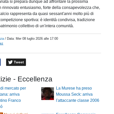
nata si prepara dunque ad affrontare la prossima
 rinnovato entusiasmo, forte della consapevolezza che,
calcio rappresenta da quasi sessant'anni molto più di
ompetizione sportiva: è identità condivisa, tradizione
trimonio collettivo di un'intera comunità.
nza
/ Data:
Mer 08 luglio 2026 alle 17:00
pez
Tweet
tizie - Eccellenza
di mercato per
La Murese ha preso
tana: arriva
Moussa Seck: arriva
ntino Franco
l'attaccante classe 2006
ló