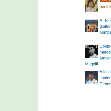
UFFICIA
per il
A. Tom
giallo
bomber
Doppio
mercat
arriva
Mugelli
Atleti
confer
Denni