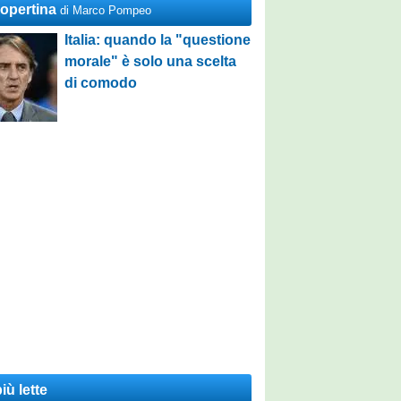
Copertina
di Marco Pompeo
Italia: quando la "questione
morale" è solo una scelta
di comodo
iù lette