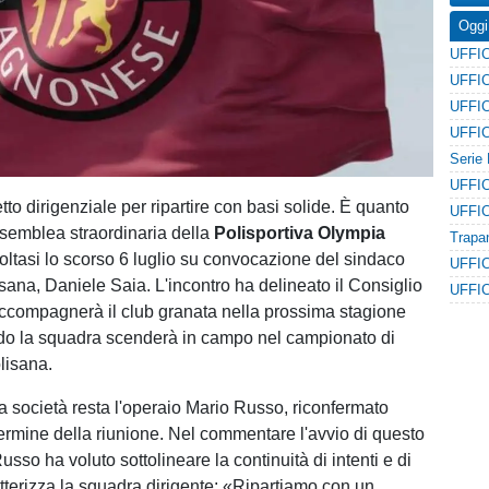
Oggi
to dirigenziale per ripartire con basi solide. È quanto
semblea straordinaria della
Polisportiva Olympia
voltasi lo scorso 6 luglio su convocazione del sindaco
isana, Daniele Saia. L'incontro ha delineato il Consiglio
accompagnerà il club granata nella prossima stagione
do la squadra scenderà in campo nel campionato di
lisana.
la società resta l'operaio Mario Russo, riconfermato
termine della riunione. Nel commentare l'avvio di questo
sso ha voluto sottolineare la continuità di intenti e di
atterizza la squadra dirigente: «Ripartiamo con un