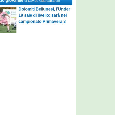
cio giovanile
di Davide Guardabascio
Dolomiti Bellunesi, l’Under
19 sale di livello: sarà nel
campionato Primavera 3