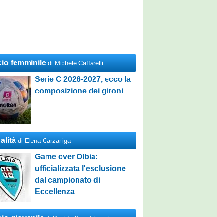
cio femminile
di Michele Caffarelli
Serie C 2026-2027, ecco la
composizione dei gironi
alità
di Elena Carzaniga
Game over Olbia:
ufficializzata l'esclusione
dal campionato di
Eccellenza