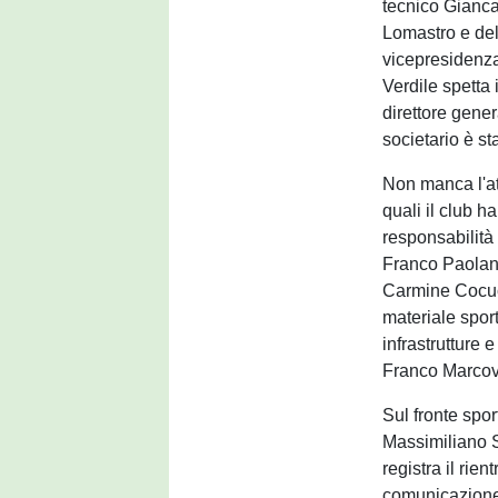
tecnico Gianca
Lomastro e de
vicepresidenza
Verdile spetta 
direttore gener
societario è s
Non manca l'att
quali il club h
responsabilità
Franco Paolant
Carmine Cocucc
materiale sport
infrastrutture 
Franco Marcov
Sul fronte spor
Massimiliano S
registra il rie
comunicazione,