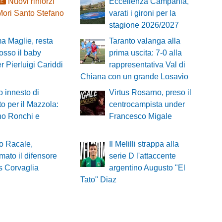
Nuovi rinforzi
Eccellenza Campania,
LE
 Mori Santo Stefano
varati i gironi per la
stagione 2026/2027
a Maglie, resta
Taranto valanga alla
rosso il baby
prima uscita: 7-0 alla
 Pierluigi Cariddi
rappresentativa Val di
Chiana con un grande Losavio
 innesto di
Virtus Rosarno, preso il
o per il Mazzola:
centrocampista under
no Ronchi e
Francesco Migale
co Racale,
Il Melilli strappa alla
mato il difensore
serie D l'attaccente
s Corvaglia
argentino Augusto "El
Tato" Diaz