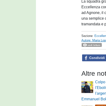
La squadra gra
Eccellenza con
ad Agnone, il 
una semplice c
tramandata e pa
Sezione:
Eccelle
Autore: Maria Lo
vedi letture
Condividi
Altre no
Colpo 
l'Eboli
l'arge
Emmanuel Bo