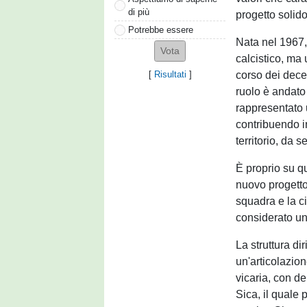
di più
progetto solid
Potrebbe essere
Nata nel 1967,
calcistico, ma
corso dei decen
[
Risultati
]
ruolo è andato 
rappresentato u
contribuendo in
territorio, da 
È proprio su qu
nuovo progetto 
squadra e la ci
considerato una
La struttura d
un'articolazio
vicaria, con d
Sica, il quale