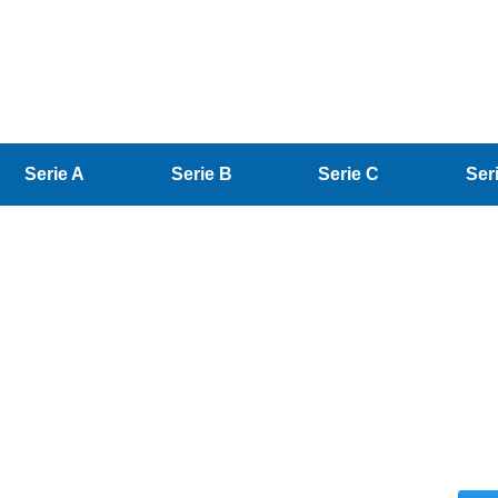
Serie A
Serie B
Serie C
Ser