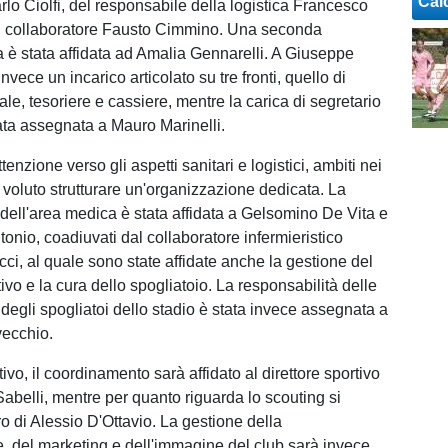
Cal
rlo Ciolfi, del responsabile della logistica Francesco
l collaboratore Fausto Cimmino. Una seconda
 è stata affidata ad Amalia Gennarelli. A Giuseppe
invece un incarico articolato su tre fronti, quello di
ale, tesoriere e cassiere, mentre la carica di segretario
tata assegnata a Mauro Marinelli.
enzione verso gli aspetti sanitari e logistici, ambiti nei
a voluto strutturare un'organizzazione dedicata. La
 dell'area medica è stata affidata a Gelsomino De Vita e
onio, coadiuvati dal collaboratore infermieristico
i, al quale sono state affidate anche la gestione del
ivo e la cura dello spogliatoio. La responsabilità delle
e degli spogliatoi dello stadio è stata invece assegnata a
ecchio.
tivo, il coordinamento sarà affidato al direttore sportivo
abelli, mentre per quanto riguarda lo scouting si
ntro di Alessio D'Ottavio. La gestione della
 del marketing e dell'immagine del club sarà invece