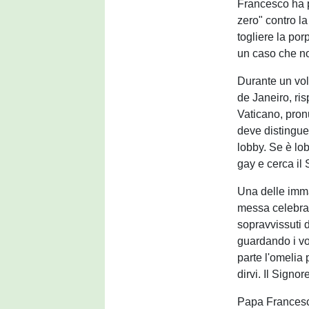
Francesco ha p
zero" contro la
togliere la po
un caso che n
Durante un vol
de Janeiro, ri
Vaticano, pronu
deve distinguer
lobby. Se è lo
gay e cerca il
Una delle imma
messa celebrata
sopravvissuti 
guardando i vo
parte l'omelia
dirvi. Il Signor
Papa Francesco