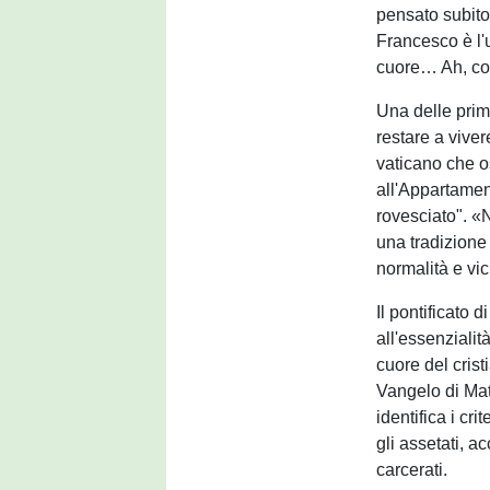
pensato subito
Francesco è l'
cuore… Ah, com
Una delle prime
restare a vive
vaticano che os
all'Appartamen
rovesciato". «
una tradizione
normalità e vi
Il pontificato 
all'essenziali
cuore del crist
Vangelo di Matt
identifica i cri
gli assetati, ac
carcerati.