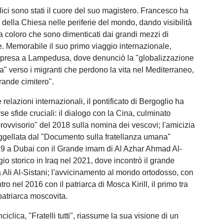
lici sono stati il cuore del suo magistero. Francesco ha
 della Chiesa nelle periferie del mondo, dando visibilità
, a coloro che sono dimenticati dai grandi mezzi di
 Memorabile il suo primo viaggio internazionale,
rpresa a Lampedusa, dove denunciò la "globalizzazione
za" verso i migranti che perdono la vita nel Mediterraneo,
rande cimitero".
 relazioni internazionali, il pontificato di Bergoglio ha
rse sfide cruciali: il dialogo con la Cina, culminato
provvisorio" del 2018 sulla nomina dei vescovi; l'amicizia
uggellata dal "Documento sulla fratellanza umana"
19 a Dubai con il Grande imam di Al Azhar Ahmad Al-
gio storico in Iraq nel 2021, dove incontrò il grande
a Ali Al-Sistani; l'avvicinamento al mondo ortodosso, con
tro nel 2016 con il patriarca di Mosca Kirill, il primo tra
atriarca moscovita.
ciclica, "Fratelli tutti", riassume la sua visione di un