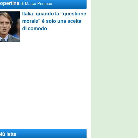
Copertina
di Marco Pompeo
Italia: quando la "questione
morale" è solo una scelta
di comodo
iù lette