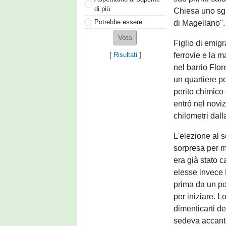
di più
Chiesa uno sgu
Potrebbe essere
di Magellano".
Figlio di emigr
ferrovie e la 
[
Risultati
]
nel barrio Flor
un quartiere p
perito chimico
entrò nel novi
chilometri dall
L'elezione al s
sorpresa per m
era già stato 
elesse invece 
prima da un po
per iniziare. L
dimenticarti d
sedeva accanto.