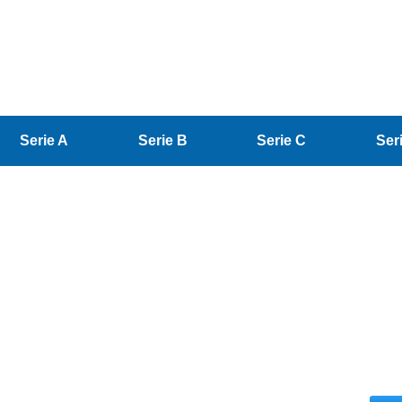
Serie A
Serie B
Serie C
Ser