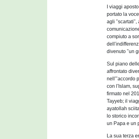
I viaggi aposto
portato la voce
agli "scartati"
comunicazione.
compiuto a so
dell'indifferen
divenuto "un g
Sul piano delle
affrontato dive
nell'"accordo 
con l'Islam, s
firmato nel 20
Tayyeb; il viag
ayatollah sciit
lo storico incon
un Papa e un p
La sua terza en