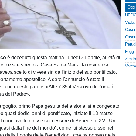
Oggi
sco
è deceduto questa mattina, lunedì 21 aprile, all'età di
ntefice si è spento a Casa Santa Marta, la residenza
veva scelto di vivere sin dall'inizio del suo pontificato,
partamento apostolico. A dare l'annuncio è stato il
ell con queste parole: «Alle 7.35 il Vescovo di Roma è
asa del Padre».
rgoglio, primo Papa gesuita della storia, si è congedato
quasi dodici anni di pontificato, iniziato il 13 marzo
l conclave lo elesse successore di Benedetto XVI. Un
uasi dalla fine del mondo", come lui stesso disse nel
to dalla Loggia delle Benedizioni, che ha portato nella