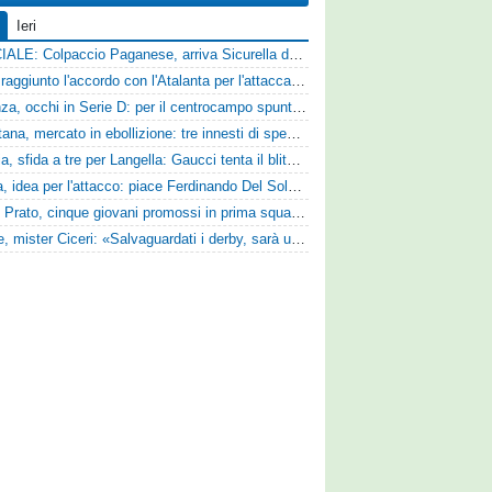
Ieri
UFFICIALE: Colpaccio Paganese, arriva Sicurella dalla Scafatese
Vado: raggiunto l'accordo con l'Atalanta per l'attaccante Frederick Samuel Ndongue
Cosenza, occhi in Serie D: per il centrocampo spunta anche Gerardo Di Gilio
Casertana, mercato in ebollizione: tre innesti di spessore per lo scacchiere di Vinicio Espinal
Perugia, sfida a tre per Langella: Gaucci tenta il blitz per il centrocampista del Cosenza
Foggia, idea per l'attacco: piace Ferdinando Del Sole dell'Ascoli
Zenith Prato, cinque giovani promossi in prima squadra
Varese, mister Ciceri: «Salvaguardati i derby, sarà un campionato avvincente»