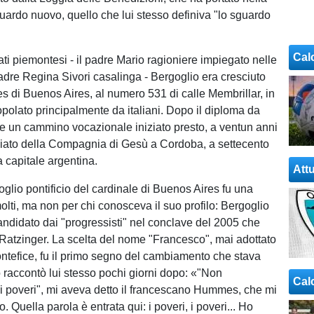
ardo nuovo, quello che lui stesso definiva "lo sguardo
Cal
ati piemontesi - il padre Mario ragioniere impiegato nelle
madre Regina Sivori casalinga - Bergoglio era cresciuto
es di Buenos Aires, al numero 531 di calle Membrillar, in
opolato principalmente da italiani. Dopo il diploma da
 e un cammino vocazionale iniziato presto, a ventun anni
ziato della Compagnia di Gesù a Cordoba, a settecento
a capitale argentina.
Attu
oglio pontificio del cardinale di Buenos Aires fu una
olti, ma non per chi conosceva il suo profilo: Bergoglio
candidato dai "progressisti" nel conclave del 2005 che
Ratzinger. La scelta del nome "Francesco", mai adottato
ntefice, fu il primo segno del cambiamento che stava
o raccontò lui stesso pochi giorni dopo: «"Non
Cal
ei poveri", mi aveva detto il francescano Hummes, che mi
 Quella parola è entrata qui: i poveri, i poveri... Ho