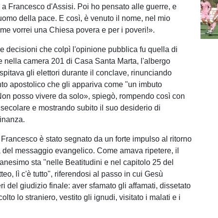
 a Francesco d'Assisi. Poi ho pensato alle guerre, e
uomo della pace. E così, è venuto il nome, nel mio
e vorrei una Chiesa povera e per i poveri!».
 decisioni che colpì l'opinione pubblica fu quella di
re nella camera 201 di Casa Santa Marta, l'albergo
pitava gli elettori durante il conclave, rinunciando
to apostolico che gli appariva come "un imbuto
Non posso vivere da solo», spiegò, rompendo così con
 secolare e mostrando subito il suo desiderio di
cinanza.
di Francesco è stato segnato da un forte impulso al ritorno
tà del messaggio evangelico. Come amava ripetere, il
ianesimo sta "nelle Beatitudini e nel capitolo 25 del
eo, lì c'è tutto", riferendosi al passo in cui Gesù
teri del giudizio finale: aver sfamato gli affamati, dissetato
colto lo straniero, vestito gli ignudi, visitato i malati e i