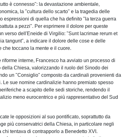
tutto è connesso": la devastazione ambientale,
conomica, la "cultura dello scarto" e la tragedia delle
 espressioni di quella che ha definito "la terza guerra
ttuta a pezzi". Per esprimere il dolore per queste
un verso dell'Eneide di Virgilio: "Sunt lacrimae rerum et
 tangunt", a indicare il dolore delle cose e delle
che toccano la mente e il cuore.
le riforme interne, Francesco ha avviato un processo di
della Chiesa, valorizzando il ruolo del Sinodo dei
ndo un "Consiglio" composto da cardinali provenienti da
enti. Le sue nomine cardinalizie hanno premiato spesso
periferiche a scapito delle sedi storiche, rendendo il
nalizio meno eurocentrico e più rappresentativo del Sud
te le opposizioni al suo pontificato, soprattutto da
nge più conservatrici della Chiesa, in particolare negli
da chi tentava di contrapporlo a Benedetto XVI.