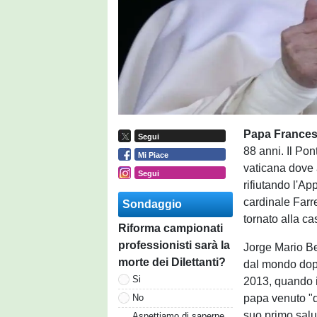
Papa France
Segui
88 anni. Il Po
Mi Piace
vaticana dove a
Segui
rifiutando l'Ap
cardinale Farr
Sondaggio
tornato alla c
Riforma campionati
professionisti sarà la
Jorge Mario Be
morte dei Dilettanti?
dal mondo dopo 
Si
2013, quando i
papa venuto "q
No
suo primo salu
Aspettiamo di saperne