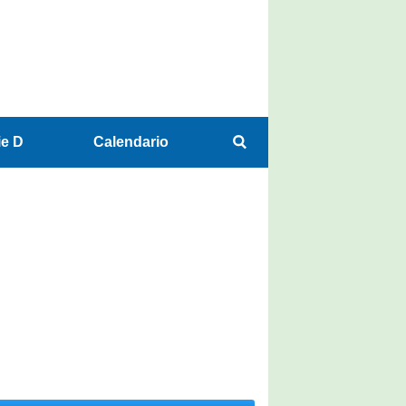
ie D
Calendario