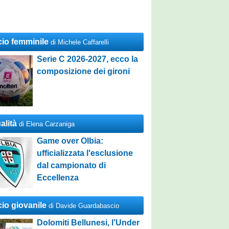
cio femminile
di Michele Caffarelli
Serie C 2026-2027, ecco la
composizione dei gironi
alità
di Elena Carzaniga
Game over Olbia:
ufficializzata l'esclusione
dal campionato di
Eccellenza
cio giovanile
di Davide Guardabascio
Dolomiti Bellunesi, l’Under