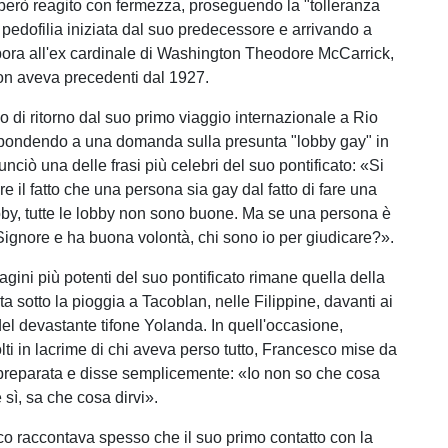
erò reagito con fermezza, proseguendo la "tolleranza
 pedofilia iniziata dal suo predecessore e arrivando a
rpora all'ex cardinale di Washington Theodore McCarrick,
on aveva precedenti dal 1927.
o di ritorno dal suo primo viaggio internazionale a Rio
spondendo a una domanda sulla presunta "lobby gay" in
nciò una delle frasi più celebri del suo pontificato: «Si
e il fatto che una persona sia gay dal fatto di fare una
bby, tutte le lobby non sono buone. Ma se una persona è
 Signore e ha buona volontà, chi sono io per giudicare?».
gini più potenti del suo pontificato rimane quella della
 sotto la pioggia a Tacoblan, nelle Filippine, davanti ai
del devastante tifone Yolanda. In quell'occasione,
lti in lacrime di chi aveva perso tutto, Francesco mise da
 preparata e disse semplicemente: «Io non so che cosa
e sì, sa che cosa dirvi».
 raccontava spesso che il suo primo contatto con la