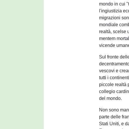
mondo in cui "
l'ingiustizia e
migrazioni sono
mondiale comba
realtà, scelse 
mentem mortalia
vicende umane 
Sul fronte del
decentramento 
vescovi e crea
tutti i contin
piccole realtà 
collegio cardi
del mondo.
Non sono manca
parte delle fra
Stati Uniti, e 