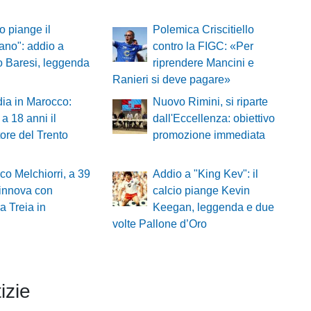
io piange il
Polemica Criscitiello
ano": addio a
contro la FIGC: «Per
 Baresi, leggenda
riprendere Mancini e
Ranieri si deve pagare»
ia in Marocco:
Nuovo Rimini, si riparte
a 18 anni il
dall'Eccellenza: obiettivo
tore del Trento
promozione immediata
co Melchiorri, a 39
Addio a "King Kev": il
rinnova con
calcio piange Kevin
ra Treia in
Keegan, leggenda e due
volte Pallone d’Oro
izie