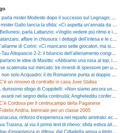
ago
mister Modesto dopo il successo sul Legnago: "Buona tenuta nervosa, ma dobbiamo migliorare"
Gallo lancia la sfida: «Ci aspetta un'annata da protagonisti in B, ma qui nessuno ha il posto fisso»
esi, parla Lattanzio: «Voglio vedere più ritmo e intensità, dobbiamo lasciare tutto sul campo»
zaro, affare in chiusura: i dettagli dell'intesa e le cifre dell'operazione
llarme di Corini: «Ci mancano sette giocatori, ma siamo una squadra forte»
ltopascio 2-2: il bilancio dell'allenamento congiunto e la risposta dei nuovi arrivi
 le idee di Masitto: «Abbiamo una rosa al top, il pubblico del Lamberti ci spingerà lontano»
catenata sul mercato: tre innesti di spessore per un attacco da sogni
 solo Acquadro: il ds Romairone punta al doppio colpo Baldan-Volpicelli
C'è un rinnovo di contratto in casa Juve Stabia
simo sfogo di Coppitelli: «Non siamo ancora una squadra, ora serve tirare una riga!»
ti nel segno della continuità: Angheleddu confermato in panchina, in attacco arriva Loru
C'è Cordova per il centrocampo della Paganese
Fidelis Andria, biennale per un classe 2005
racusa, rinforzo d'esperienza nel reparto arretrato: ecco Orlando
aiana, al via il primo test di rilievo: sfida estiva allo Zecchini con il Grosseto
d'esperienza in difesa: dal Cittadella arriva a titolo definitivo Riccardo Gatti