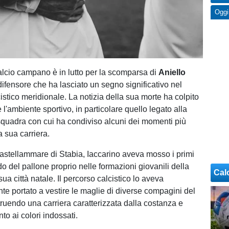
Oggi
alcio campano è in lutto per la scomparsa di
Aniello
 difensore che ha lasciato un segno significativo nel
stico meridionale. La notizia della sua morte ha colpito
'ambiente sportivo, in particolare quello legato alla
squadra con cui ha condiviso alcuni dei momenti più
a sua carriera.
Castellammare di Stabia, Iaccarino aveva mosso i primi
o del pallone proprio nelle formazioni giovanili della
Cal
ua città natale. Il percorso calcistico lo aveva
e portato a vestire le maglie di diverse compagini del
truendo una carriera caratterizzata dalla costanza e
to ai colori indossati.