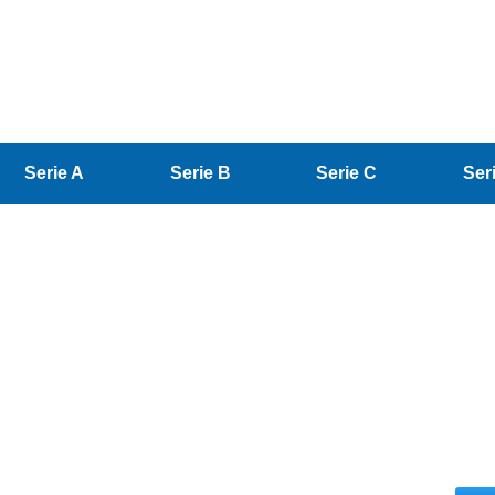
Serie A
Serie B
Serie C
Ser