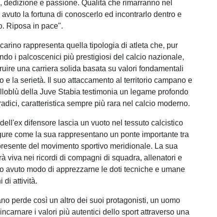
à, dedizione e passione. Qualità che rimarranno nel
 avuto la fortuna di conoscerlo ed incontrarlo dentro e
o. Riposa in pace".
ccarino rappresenta quella tipologia di atleta che, pur
do i palcoscenici più prestigiosi del calcio nazionale,
ruire una carriera solida basata su valori fondamentali
 e la serietà. Il suo attaccamento al territorio campano e
alloblù della Juve Stabia testimonia un legame profondo
radici, caratteristica sempre più rara nel calcio moderno.
ell'ex difensore lascia un vuoto nel tessuto calcistico
igure come la sua rappresentano un ponte importante tra
l presente del movimento sportivo meridionale. La sua
à viva nei ricordi di compagni di squadra, allenatori e
no avuto modo di apprezzarne le doti tecniche e umane
 di attività.
ano perde così un altro dei suoi protagonisti, un uomo
ncarnare i valori più autentici dello sport attraverso una