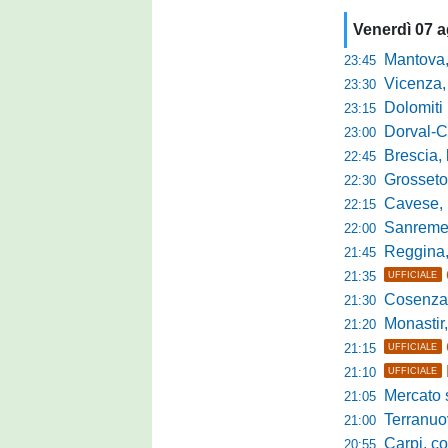
Venerdì 07 
Mantova, parla 
23:45
Vicenza, mister 
23:30
Dolomiti Bellun
23:15
Dorval-Catan
23:00
Brescia, l'a
22:45
Grosseto-Tau A
22:30
Cavese, parlano
22:15
Sanremese s
22:00
Reggina, non
21:45
21:35
UFFICIALE
Cosenza, duris
21:30
Monastir, avan
21:20
21:15
UFFICIALE
21:10
UFFICIALE
Mercato si
21:05
Terranuova Tr
21:00
Carpi, colpo 
20:55