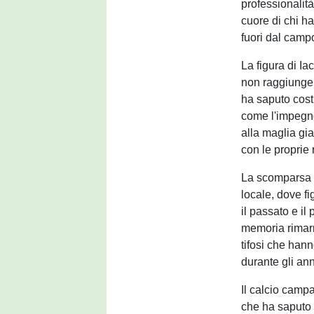
professionalit
cuore di chi ha
fuori dal camp
La figura di Ia
non raggiungen
ha saputo cost
come l'impegno
alla maglia gi
con le proprie 
La scomparsa d
locale, dove f
il passato e i
memoria rimarr
tifosi che han
durante gli anni
Il calcio camp
che ha saputo i