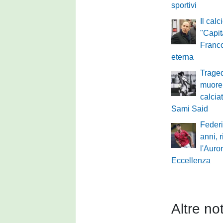
sportivi
Il calc
"Capit
Franco
eterna
Traged
muore 
calcia
Sami Said
Federi
anni, 
l'Auro
Eccellenza
Altre not