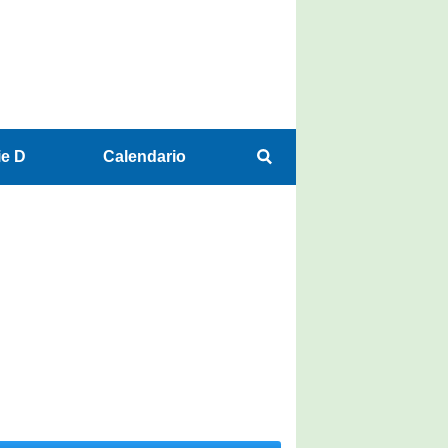
ie D
Calendario