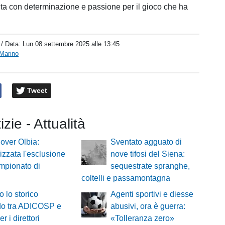
uita con determinazione e passione per il gioco che ha
.
/ Data:
Lun 08 settembre 2025 alle 13:45
Marino
Tweet
izie - Attualità
over Olbia:
Sventato agguato di
lizzata l'esclusione
nove tifosi del Siena:
mpionato di
sequestrate spranghe,
coltelli e passamontagna
o lo storico
Agenti sportivi e diesse
do tra ADICOSP e
abusivi, ora è guerra:
r i direttori
«Tolleranza zero»