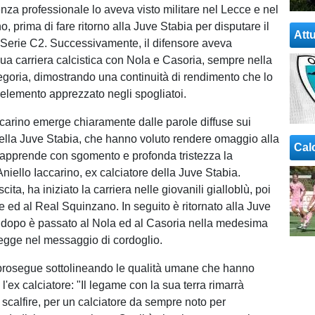
nza professionale lo aveva visto militare nel Lecce e nel
 prima di fare ritorno alla Juve Stabia per disputare il
Attu
Serie C2. Successivamente, il difensore aveva
sua carriera calcistica con Nola e Casoria, sempre nella
oria, dimostrando una continuità di rendimento che lo
elemento apprezzato negli spogliatoi.
accarino emerge chiaramente dalle parole diffuse sui
della Juve Stabia, che hanno voluto rendere omaggio alla
Cal
i apprende con sgomento e profonda tristezza la
niello Iaccarino, ex calciatore della Juve Stabia.
cita, ha iniziato la carriera nelle giovanili gialloblù, poi
e ed al Real Squinzano. In seguito è ritornato alla Juve
 dopo è passato al Nola ed al Casoria nella medesima
 legge nel messaggio di cordoglio.
prosegue sottolineando le qualità umane che hanno
 l'ex calciatore: "Il legame con la sua terra rimarrà
 scalfire, per un calciatore da sempre noto per