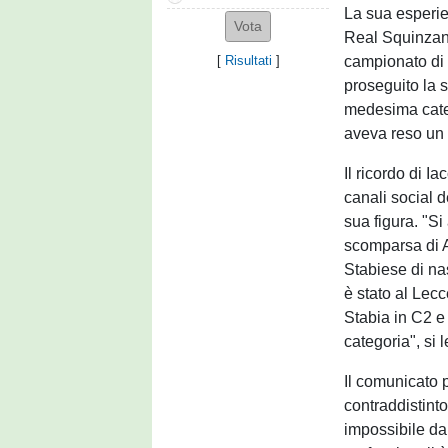
La sua esperie
Real Squinzano,
campionato di 
[
Risultati
]
proseguito la 
medesima categ
aveva reso un 
Il ricordo di I
canali social 
sua figura. "S
scomparsa di A
Stabiese di nas
è stato al Lecc
Stabia in C2 e
categoria", si
Il comunicato 
contraddistinto
impossibile da