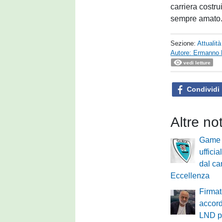
carriera costr
sempre amato
Sezione:
Attualità
Autore: Ermanno 
vedi letture
Condividi
Altre not
Game 
ufficia
dal ca
Eccellenza
Firmat
accor
LND pe