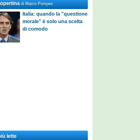
Copertina
di Marco Pompeo
Italia: quando la "questione
morale" è solo una scelta
di comodo
iù lette