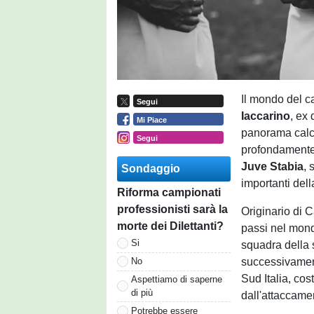
Il mondo del c
Segui
Iaccarino
, ex
Mi Piace
panorama calci
Segui
profondamente l
Juve Stabia
, 
Sondaggio
importanti dell
Riforma campionati
professionisti sarà la
Originario di 
morte dei Dilettanti?
passi nel mond
Si
squadra della s
successivament
No
Sud Italia, cos
Aspettiamo di saperne
di più
dall'attaccamen
Potrebbe essere