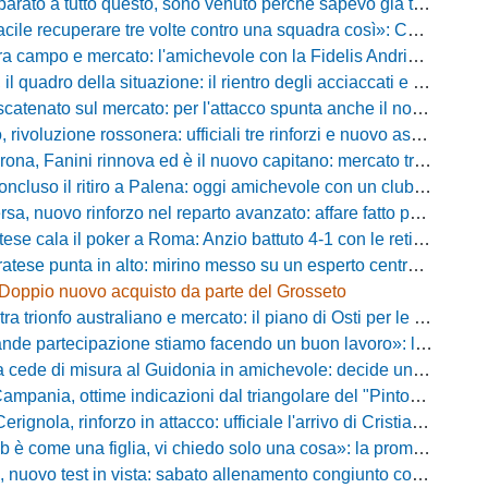
a tutto questo, sono venuto perché sapevo già tutto»: la carica di Nesta al popolo irpino
ecuperare tre volte contro una squadra così»: Calabro promuove il carattere del suo Padova
po e mercato: l'amichevole con la Fidelis Andria, le parole di Pelosi e l'idea Conti
uadro della situazione: il rientro degli acciaccati e le trattative di mercato
atenato sul mercato: per l'attacco spunta anche il nome di Okaka
oluzione rossonera: ufficiali tre rinforzi e nuovo assetto al vertice del club
 Fanini rinnova ed è il nuovo capitano: mercato tra colpi esperti e l'addio a Daffara
luso il ritiro a Palena: oggi amichevole con un club di D verso la Coppa
, nuovo rinforzo nel reparto avanzato: affare fatto per Della Pietra
ala il poker a Roma: Anzio battuto 4-1 con le reti di Palmieri, Esposito, Suhs e Maggio
ese punta in alto: mirino messo su un esperto centrocampista
Doppio nuovo acquisto da parte del Grosseto
rionfo australiano e mercato: il piano di Osti per le uscite e la suggestione Almena
tecipazione stiamo facendo un buon lavoro»: la carica di mister Bonera accende la Pro Vercelli
ede di misura al Guidonia in amichevole: decide un rigore di Zuppel a Bastia
pania, ottime indicazioni dal triangolare del "Pinto": il report
nola, rinforzo in attacco: ufficiale l'arrivo di Cristian Padula dal Torino
e una figlia, vi chiedo solo una cosa»: la promessa di Vittorio Massi commuove la piazza
uovo test in vista: sabato allenamento congiunto con il Bisignano