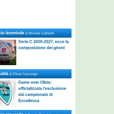
cio femminile
di Michele Caffarelli
Serie C 2026-2027, ecco la
composizione dei gironi
alità
di Elena Carzaniga
Game over Olbia:
ufficializzata l'esclusione
dal campionato di
Eccellenza