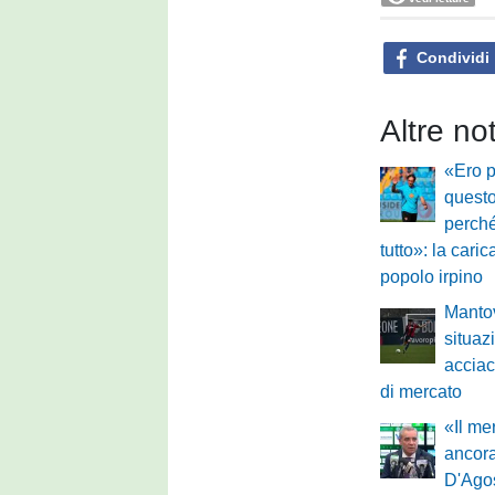
Condividi
Altre no
«Ero p
questo
perch
tutto»: la caric
popolo irpino
Mantov
situazi
acciacc
di mercato
«Il m
ancora
D'Agos