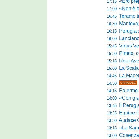
«Ero preparato 
17:15
«Non è facile r
17:00
Teramo tra cam
16:45
Mantova, il q
16:30
Perugia sc
16:15
Lanciano, riv
16:00
Virtus Verona,
15:45
Pineto, conc
15:30
Real Aversa
15:15
La Scafatese c
15:00
La Macerat
14:45
14:30
UFFICIALE
Palermo tra t
14:15
«Con grande par
14:00
Il Perugia c
13:45
Equipe Cam
13:35
Audace Cerig
13:30
«La Samb è com
13:15
Cosenza, n
13:00