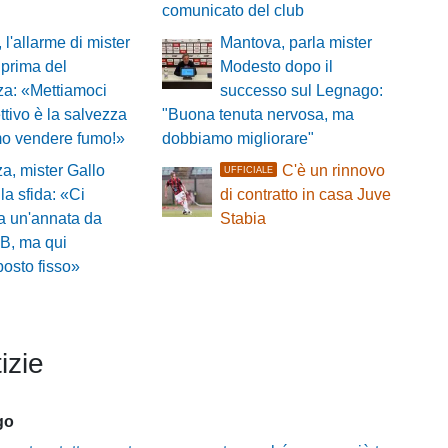
comunicato del club
 l'allarme di mister
Mantova, parla mister
prima del
Modesto dopo il
a: «Mettiamoci
successo sul Legnago:
ettivo è la salvezza
"Buona tenuta nervosa, ma
o vendere fumo!»
dobbiamo migliorare"
a, mister Gallo
C'è un rinnovo
UFFICIALE
la sfida: «Ci
di contratto in casa Juve
a un'annata da
Stabia
 B, ma qui
posto fisso»
izie
go