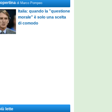
Copertina
di Marco Pompeo
Italia: quando la "questione
morale" è solo una scelta
di comodo
iù lette