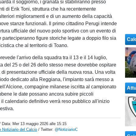
arda il soggiorno, i granata si stabiliranno presso
ti di Erik Toni, struttura che ha recentemente
ulteriori miglioramenti e di un aumento della capacità
uove stanze funzionali. Il primo cittadino Perugi intende
rtura ufficiale del nuovo polo sportivo con un evento di
le parteciperanno figure storiche legate a doppio filo sia
Cal
cistica che al territorio di Toano.
evede l'arrivo della squadra tra il 13 e il 14 luglio,
ta del 25 o del 26 dello stesso mese dovrebbe ospitare
 di presentazione ufficiale della nuova rosa. Una volta
riodo dedicato alla Reggiana, l'impianto sarà messo a
ell'Alcione, compagine milanese iscritta al campionato
Attu
bbene le date possano ancora subire piccoli
il calendario definitivo verrà reso pubblico all'inizio
estiva.
/ Data:
Mer 13 maggio 2026 alle 15:15
 Notiziario del Calcio
/ Twitter:
@NotiziarioC