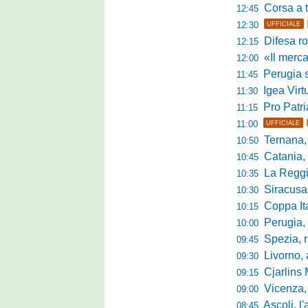
Corsa a tr
12:45
12:30
UFFICIALE
Difesa ro
12:15
«Il mercato
12:00
Perugia s
11:45
Igea Virtus,
11:30
Pro Patria,
11:15
11:00
UFFICIALE
Ternana, r
10:50
Catania, corsa 
10:45
La Reggian
10:35
Siracusa, pa
10:30
Coppa Italia Se
10:15
Perugia, sei mi
10:00
Spezia, ris
09:45
Livorno, alta
09:30
Cjarlins M
09:15
Vicenza, per
09:00
Ascoli, l'allarme d
08:45