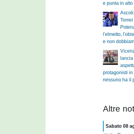
e punta in alto
Ascoli,
Tomei 
Potenz
l'elmetto, l'obi
e non dobbiam
Vicenz
lancia 
aspett
protagonisti in
nessuno ha il 
Altre not
Sabato 08 a