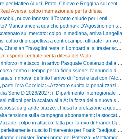
e per Matteo Alluci: Prato, Chievo e Reggina sul centrocampista
Real Aversa, colpo internazionale per la difesa
ssoblù, nuovo innesto: il Taranto chiude per Lenti
? Manca ancora qualche pedina»: D'Agostino non si ferma e punta in alto
catenato sul mercato: colpo in mediana, arriva Langella
 colpo di prospettiva a centrocampo: ufficiale l'arrivo di Bilal Khamlich
 Christian Travaglini resta in Lombardia: si trasferisce in Serie D
Un esperto centrale per la difesa del Vado
inforzo in attacco: in arrivo Pasquale Costanzo dalla Paganese
contro il tempo per la fideiussione: l'annuncio della società e le ragioni dello slittamento
a si rinnova: definito l'arrivo di Ponsi e test con l'Alcione
rte l'era Cacciola: «Azzerare subito la penalizzazione, saremo camaleontici»
rie D 2026/2027: il Dipartimento Interregionale corregge il tabellone, ecco i nuovi abbinamenti
lioni per la scalata alla A: la forza della nuova societa e il progetto di Alessandro Gaucci
posta da grande piazze: chiusa la prelazione a quota 5.164 abbonamenti
 tensione sulla campagna abbonamenti: la stoccata della Curva Nord alla società
uzane, colpo in attacco: fatta per l'arrivo di Franck Djoulou
fettamente riuscito l'intervento per Frank Tsadjout: il comunicato del club
i mister Tomei prima del Potenza: «Mettiamoci l'elmetto, l'obiettivo è la salvezza e non dobbiamo vendere fumo!»