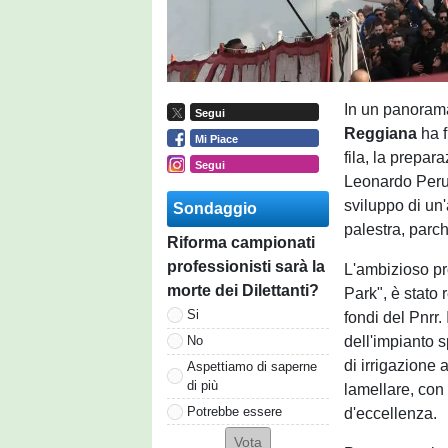
In un panorama
Segui
Reggiana
ha f
Mi Piace
fila, la prepar
Segui
Leonardo Perugi
sviluppo di un
Sondaggio
palestra, parch
Riforma campionati
professionisti sarà la
L'ambizioso pr
morte dei Dilettanti?
Park", è stato 
Si
fondi del Pnrr.
dell'impianto 
No
di irrigazione 
Aspettiamo di saperne
di più
lamellare, con 
Potrebbe essere
d'eccellenza.