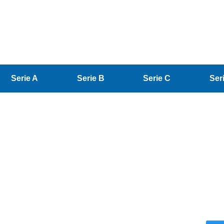
Serie A
Serie B
Serie C
Ser