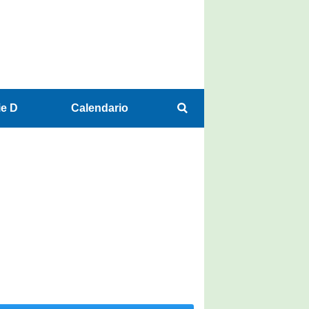
ie D
Calendario