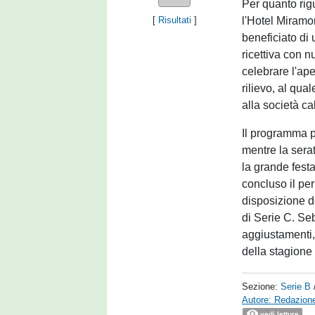
Per quanto rigu
l'Hotel Miramon
[
Risultati
]
beneficiato di 
ricettiva con n
celebrare l'ape
rilievo, al qua
alla società cal
Il programma pr
mentre la sera
la grande festa
concluso il pe
disposizione d
di Serie C. Se
aggiustamenti, 
della stagione 
Sezione:
Serie B
Autore: Redazione
vedi letture