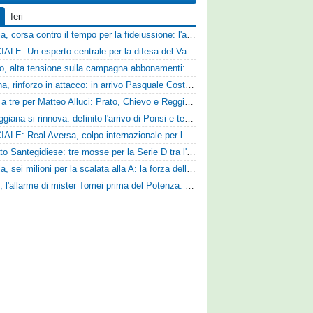
Ieri
Catania, corsa contro il tempo per la fideiussione: l'annuncio della società e le ragioni dello slittamento
UFFICIALE: Un esperto centrale per la difesa del Vado
Livorno, alta tensione sulla campagna abbonamenti: la stoccata della Curva Nord alla società
Ternana, rinforzo in attacco: in arrivo Pasquale Costanzo dalla Paganese
Corsa a tre per Matteo Alluci: Prato, Chievo e Reggina sul centrocampista
La Reggiana si rinnova: definito l'arrivo di Ponsi e test con l'Alcione
UFFICIALE: Real Aversa, colpo internazionale per la difesa
Mercato Santegidiese: tre mosse per la Serie D tra l'ingaggio di Diakhate e due rinnovi chiave
Perugia, sei milioni per la scalata alla A: la forza della nuova societa e il progetto di Alessandro Gaucci
Ascoli, l'allarme di mister Tomei prima del Potenza: «Mettiamoci l'elmetto, l'obiettivo è la salvezza e non dobbiamo vendere fumo!»