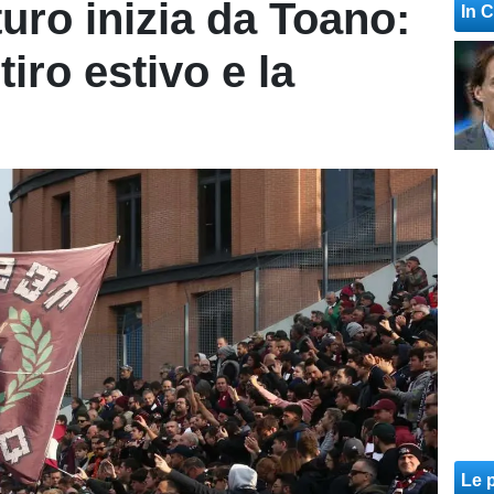
turo inizia da Toano:
In 
itiro estivo e la
Le p