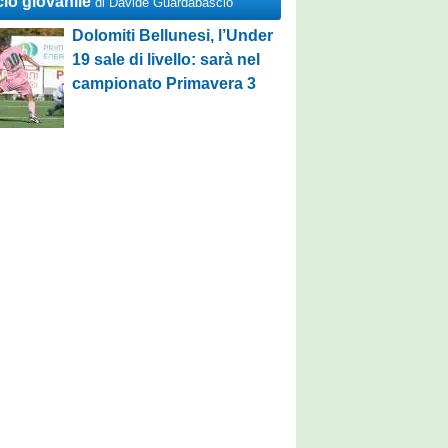
cio giovanile
di Davide Guardabascio
Dolomiti Bellunesi, l’Under
19 sale di livello: sarà nel
campionato Primavera 3