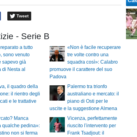
Cal
Tweet
tizie - Serie B
reparato a tutto
«Non è facile recuperare
, sono venuto
tre volte contro una
é sapevo già
squadra così»: Calabro
a di Nesta al
promuove il carattere del suo
Padova
a, il quadro della
Palermo tra trionfo
one: il rientro degli
australiano e mercato: il
ati e le trattative
piano di Osti per le
uscite e la suggestione Almena
ercato? Manca
Vicenza, perfettamente
 qualche pedina»:
riuscito l'intervento per
tino non si ferma
Frank Tsadjout: il