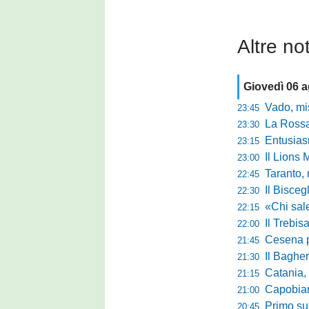
Altre not
Giovedì 06 
Vado, mister 
23:45
La Rossan
23:30
Entusiasmo 
23:15
Il Lions 
23:00
Taranto, 
22:45
Il Bisceg
22:30
«Chi sale ade
22:15
Il Trebis
22:00
Cesena pront
21:45
Il Bagher
21:30
Catania, la 
21:15
Capobianco è
21:00
Primo succ
20:45