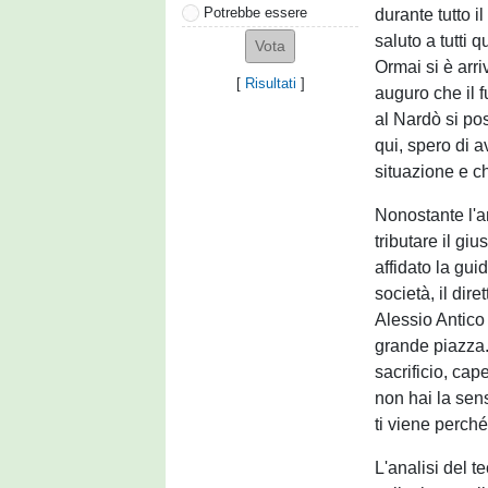
Potrebbe essere
durante tutto 
saluto a tutti q
Ormai si è arri
[
Risultati
]
auguro che il f
al Nardò si po
qui, spero di a
situazione e c
Nonostante l'a
tributare il gi
affidato la gui
società, il dire
Alessio Antico 
grande piazza.
sacrificio, cap
non hai la sen
ti viene perché
L'analisi del t