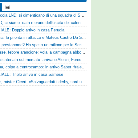
Ieri
Figuraccia LND: si dimenticano di una squadra di Serie D, è da rifare il programma Coppa Italia
Serie D, ci siamo: data e orario dell'uscita dei calendari ufficiali
IALE: Doppio arrivo in casa Perugia
Reggina, la priorità in attacco è Mateus Castro Da Silva: ore decisive per la fumata bianca
«Quali prestanome? Ho speso un milione per la Serie D»: Bandecchi rompe il silenzio sul futuro della Ternana
Pistoiese, febbre arancione: vola la campagna abbonamenti, superata quota 750 tessere
SPAL scatenata sul mercato: arrivano Alonzi, Foresta, Munaretto e Tobia
Ternana, colpo a centrocampo: in arrivo Saber Hraiech, per Scappini si attende l'accordo
IALE: Triplo arrivo in casa Sarnese
Varese, mister Ciceri: «Salvaguardati i derby, sarà un campionato avvincente»