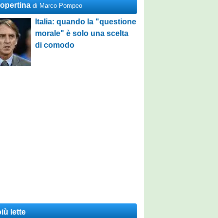
Copertina
di Marco Pompeo
Italia: quando la "questione
morale" è solo una scelta
di comodo
iù lette