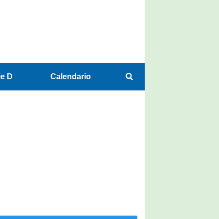
ie D
Calendario