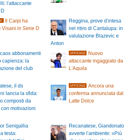
li: l'attaccante
 D
Il Carpi ha
Reggina, prove d'intesa
LE
 Visani in Serie D
nel ritiro di Cantalupa: in
valutazione Blazevic e
Anton
, caos abbonamenti
Nuovo
UFFICIALE
 capienza: la
attaccante ingaggiato da
azione del club
L'Aquila
tese, il ds
Ancora una
UFFICIALE
i lancia la sfida:
conferma annunciata dal
o composti da
Latte Dolce
i con motivazioni
or Senigallia
Recanatese, Giandonato
la testa:
avverte l'ambiente: «Più