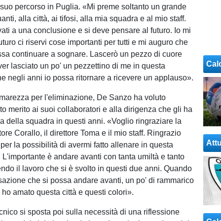
il suo percorso in Puglia. «Mi preme soltanto un grande
uanti, alla città, ai tifosi, alla mia squadra e al mio staff.
vati a una conclusione e si deve pensare al futuro. Io mi
uturo ci riservi cose importanti per tutti e mi auguro che
ssa continuare a sognare. Lascerò un pezzo di cuore
Cal
ver lasciato un po' un pezzettino di me in questa
he negli anni io possa ritornare a ricevere un applauso».
marezza per l'eliminazione, De Sanzo ha voluto
usto merito ai suoi collaboratori e alla dirigenza che gli ha
da della squadra in questi anni. «Voglio ringraziare la
ttore Corallo, il direttore Toma e il mio staff. Ringrazio
Attu
per la possibilità di avermi fatto allenare in questa
 L'importante è andare avanti con tanta umiltà e tanto
endo il lavoro che si è svolto in questi due anni. Quando
sazione che si possa andare avanti, un po' di rammarico
 ho amato questa città e questi colori».
ecnico si sposta poi sulla necessità di una riflessione