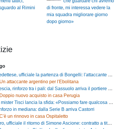
enti tattici,
che guardare chi avremo
sguardo al Rimini
di fronte, mi interessa vedere la
mia squadra migliorare giorno
dopo giorno»
izie
ago
ese, ufficiale la partenza di Bongelli: l'attaccante passa in Serie D
Un attaccante argentino per l'Ebolitana
ia, rinforzo tra i pali: dal Sassuolo arriva il portiere Gioele Zacchi
Doppio nuovo acquisto in casa Perugia
 Tisci lancia la sfida: «Possiamo fare qualcosa di storico e regalarci la trasferta a Genova»
inforzo in mediana: dalla Serie B arriva Castorri
C'è un rinnovo in casa Ospitaletto
fficiale il ritorno di Simone Ascione: contratto a titolo definitivo fino al 2029