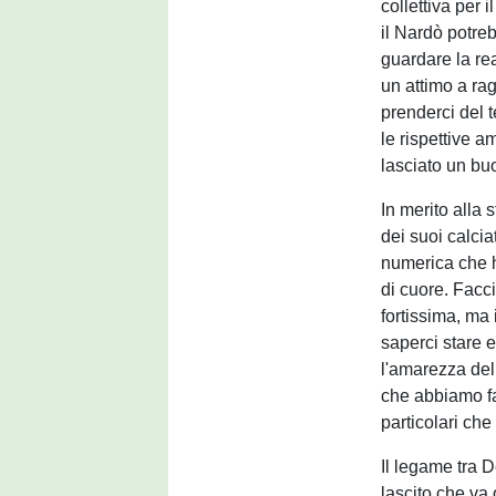
collettiva per 
il Nardò potre
guardare la rea
un attimo a rag
prenderci del t
le rispettive a
lasciato un bu
In merito alla 
dei suoi calcia
numerica che ha
di cuore. Facc
fortissima, ma 
saperci stare e
l'amarezza del
che abbiamo fa
particolari ch
Il legame tra 
lascito che va o