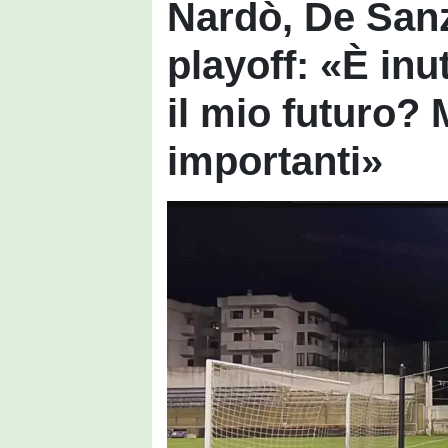
Nardò, De San
playoff: «È inut
il mio futuro?
importanti»