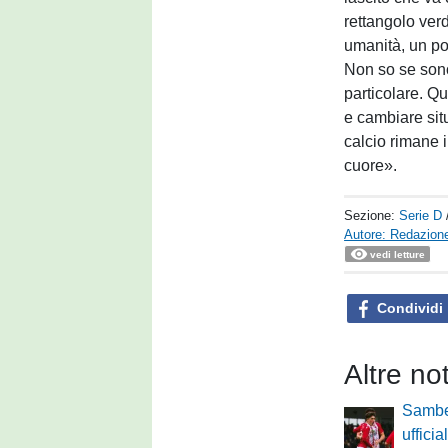
rettangolo ver
umanità, un po'
Non so se sono
particolare. Qu
e cambiare situ
calcio rimane i
cuore».
Sezione:
Serie D
Autore: Redazione
vedi letture
Condividi
Altre no
Sambe
ufficia