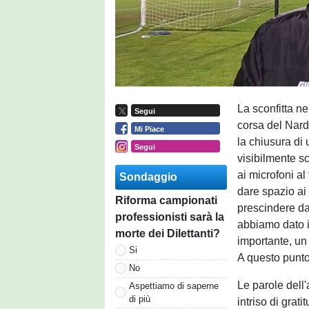
La sconfitta ne
Segui
corsa del Nar
Mi Piace
la chiusura di 
Segui
visibilmente s
ai microfoni al
Sondaggio
dare spazio ai 
Riforma campionati
prescindere da
professionisti sarà la
abbiamo dato i
morte dei Dilettanti?
importante, un
Si
A questo punto 
No
Le parole dell
Aspettiamo di saperne
di più
intriso di grat