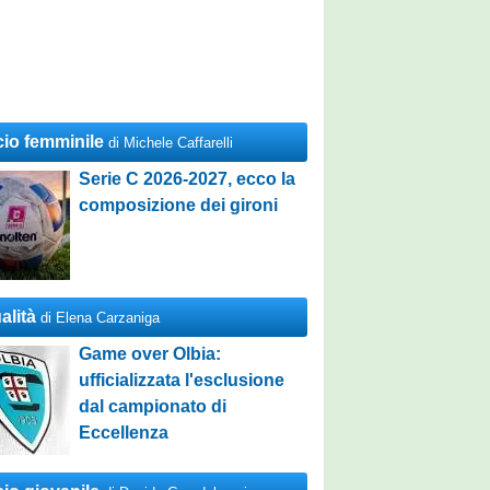
cio femminile
di Michele Caffarelli
Serie C 2026-2027, ecco la
composizione dei gironi
alità
di Elena Carzaniga
Game over Olbia:
ufficializzata l'esclusione
dal campionato di
Eccellenza