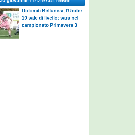
cio giovanile
di Davide Guardabascio
Dolomiti Bellunesi, l’Under
19 sale di livello: sarà nel
campionato Primavera 3