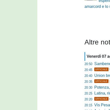
esperim
amarcord e lo 
Altre not
Venerdì 07 
Sambenedett
20:50
20:45
UFFICIALE
Union bresc
20:40
20:35
UFFICIALE
Potenza, mister
20:30
Latina, r
20:25
20:20
UFFICIALE
Vis Pesaro, u
20:15