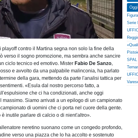
Oggi
UFFIC
i playoff contro il Martina segna non solo la fine della
dò verso il sogno promozione, ma sembra anche sancire
un ciclo tecnico ed emotivo. Mister
Fabio De Sanzo
,
cosso e avvolto da una palpabile malinconia, ha parlato
UFFIC
 termine della gara, mettendo da parte l'analisi tattica per
sentimenti. «Esula dal nostro percorso fatto, a
ll'espulsione che ci ha condizionati, anche oggi
l massimo. Siamo arrivati a un epilogo di un campionato
 campionato di uomini che ci porta nel cuore della gente.
è inutile parlare di calcio o di nient'altro».
'allenatore neretino suonano come un congedo profondo,
itudine verso una piazza che lo ha accolto e sostenuto