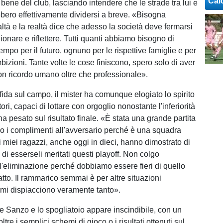
Cal
il bene del club, lasciando intendere che le strade tra lui e
bbero effettivamente dividersi a breve. «Bisogna
ltà e la realtà dice che adesso la società deve fermarsi
ionare e riflettere. Tutti quanti abbiamo bisogno di
empo per il futuro, ognuno per le rispettive famiglie e per
mbizioni. Tante volte le cose finiscono, spero solo di aver
on ricordo umano oltre che professionale».
sfida sul campo, il mister ha comunque elogiato lo spirito
tori, capaci di lottare con orgoglio nonostante l'inferiorità
 pesato sul risultato finale. «È stata una grande partita
io i complimenti all'avversario perché è una squadra
i miei ragazzi, anche oggi in dieci, hanno dimostrato di
 di esserseli meritati questi playoff. Non colgo
l'eliminazione perché dobbiamo essere fieri di quello
tto. Il rammarico semmai è per altre situazioni
e mi dispiacciono veramente tanto».
De Sanzo e lo spogliatoio appare inscindibile, con un
ltre i semplici schemi di gioco o i risultati ottenuti sul