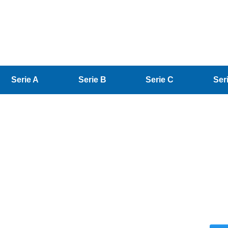
Serie A
Serie B
Serie C
Ser