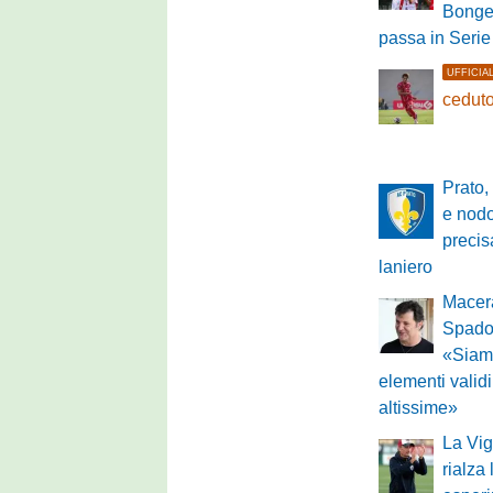
Bongel
passa in Serie
UFFICIA
ceduto
Prato
e nodo
precis
laniero
Macera
Spadon
«Siam
elementi valid
altissime»
La Vig
rialza 