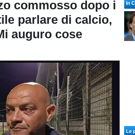
zo commosso dopo i
In 
ile parlare di calcio,
 Mi auguro cose
Le p