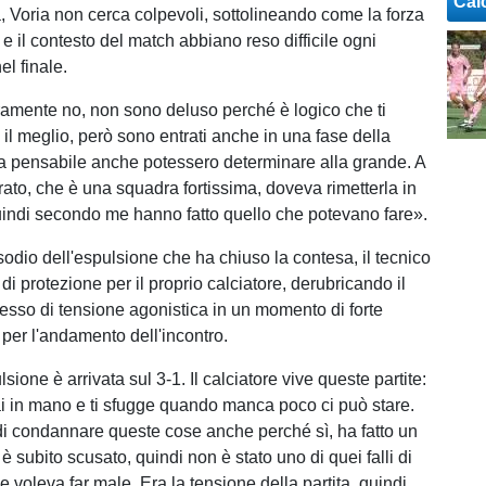
Cal
, Voria non cerca colpevoli, sottolineando come la forza
 e il contesto del match abbiano reso difficile ogni
el finale.
amente no, non sono deluso perché è logico che ti
il meglio, però sono entrati anche in una fase della
ra pensabile anche potessero determinare alla grande. A
rato, che è una squadra fortissima, doveva rimetterla in
uindi secondo me hanno fatto quello che potevano fare».
sodio dell'espulsione che ha chiuso la contesa, il tecnico
i protezione per il proprio calciatore, derubricando il
esso di tensione agonistica in un momento di forte
 per l'andamento dell'incontro.
sione è arrivata sul 3-1. Il calciatore vive queste partite:
i in mano e ti sfugge quando manca poco ci può stare.
i condannare queste cose anche perché sì, ha fatto un
i è subito scusato, quindi non è stato uno di quei falli di
e voleva far male. Era la tensione della partita, quindi