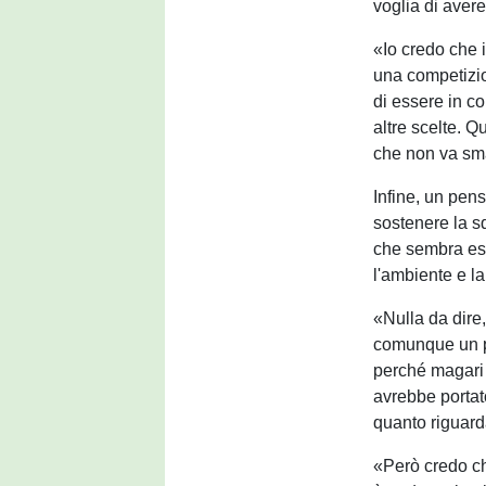
voglia di aver
«Io credo che 
una competizio
di essere in co
altre scelte. 
che non va sma
Infine, un pens
sostenere la s
che sembra ess
l'ambiente e la
«Nulla da dire,
comunque un po
perché magari r
avrebbe portat
quanto riguard
«Però credo che