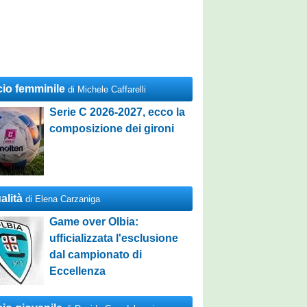
cio femminile
di Michele Caffarelli
Serie C 2026-2027, ecco la
composizione dei gironi
alità
di Elena Carzaniga
Game over Olbia:
ufficializzata l'esclusione
dal campionato di
Eccellenza