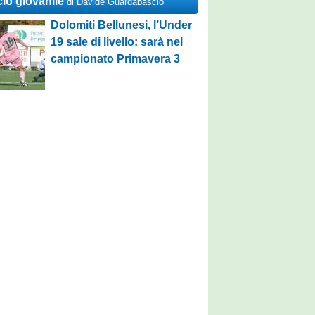
cio giovanile
di Davide Guardabascio
Dolomiti Bellunesi, l’Under
19 sale di livello: sarà nel
campionato Primavera 3