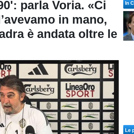
90': parla Voria. «Ci
In 
l’avevamo in mano,
dra è andata oltre le
Le p