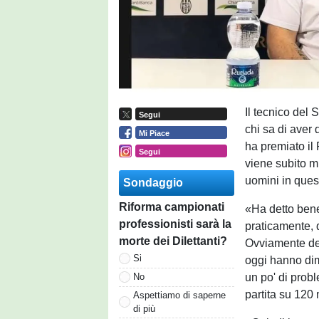
Il tecnico del 
Segui
chi sa di aver 
Mi Piace
ha premiato il 
Segui
viene subito mi
uomini in ques
Sondaggio
Riforma campionati
«Ha detto bene
professionisti sarà la
praticamente, q
morte dei Dilettanti?
Ovviamente dev
Si
oggi hanno dim
un po' di probl
No
partita su 120 
Aspettiamo di saperne
di più