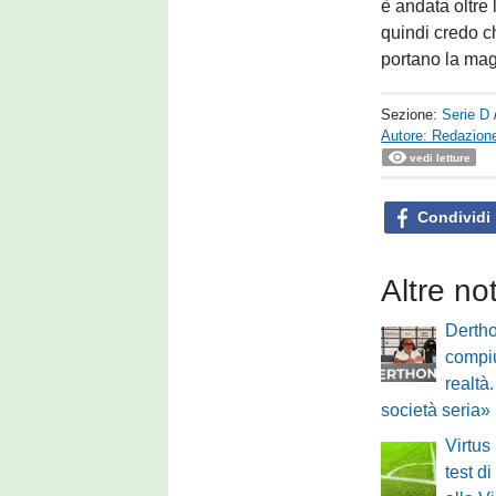
è andata oltre 
quindi credo ch
portano la mag
Sezione:
Serie D
Autore: Redazione
vedi letture
Condividi
Altre no
Derth
compiu
realtà
società seria»
Virtus
test di