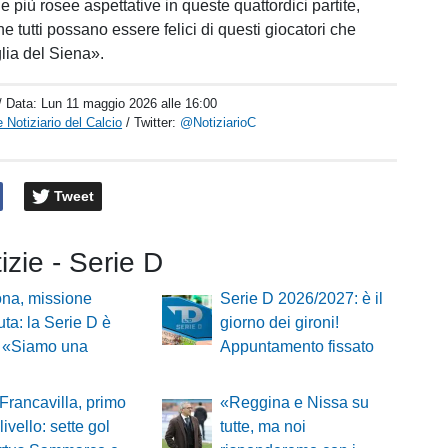
le più rosee aspettative in queste quattordici partite,
e tutti possano essere felici di questi giocatori che
lia del Siena».
/ Data:
Lun 11 maggio 2026 alle 16:00
 Notiziario del Calcio
/ Twitter:
@NotiziarioC
Tweet
tizie - Serie D
ona, missione
Serie D 2026/2027: è il
ta: la Serie D è
giorno dei gironi!
. «Siamo una
Appuntamento fissato
 Francavilla, primo
«Reggina e Nissa su
 livello: sette gol
tutte, ma noi