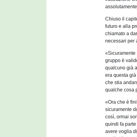
assolutamente 
Chiuso il capi
futuro e alla 
chiamato a dar
necessari per a
«Sicuramente a
gruppo è valido
qualcuno già av
era questa già
che stia andan
qualche cosa pe
«Ora che è fini
sicuramente do
così, ormai so
quindi fa part
avere voglia d