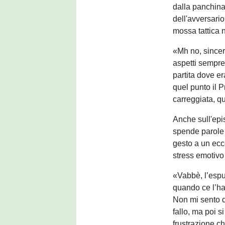
dalla panchina
dell'avversario
mossa tattica n
«Mh no, sincer
aspetti sempre 
partita dove e
quel punto il P
carreggiata, q
Anche sull'epi
spende parole d
gesto a un ecc
stress emotivo
«Vabbè, l’espul
quando ce l’ha
Non mi sento d
fallo, ma poi s
frustrazione ch