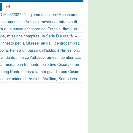
Ieri
Serie D 2026/2027: è il giorno dei gironi! Appuntamento fissato
Il Cesena smentisce Antonini: nessuna trattativa di cessione
Perrotta è un nuovo difensore del Catania: firma un contratto annuale
Derthona, missione compiuta: la Serie D è realtà. «Siamo una società seria»
Nuovo innesto per la Murese: arriva il centrocampista Tomas Acosta
Sampdoria, Ferri a un passo dall'addio: il Nîmes lo cerca
Il Castelfidardo rinforza l'attacco: arriva il bomber Luca Cognigni
Perugia, mercato in fermento: obiettivo Cisco per rinforzare la fascia
Lo Sporting Ponte rinforza la retroguardia con Cosimo Michele Rotondi
Cuppone nel mirino di tre club: Avellino, Sampdoria e Vicenza sull'attaccante dell'Entella