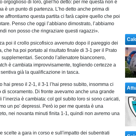
 orgoglioso di loro, gliel'ho detto: per me questa non è
ma è un punto di partenza. L’ho detto anche prima di
e affrontiamo questa partita ci farà capire quello che poi
tare. Penso che oggi l’abbiano dimostrato, l’abbiamo
indi non posso che ringraziare questi ragazzi».
Cal
zza poi il crollo psicofisico avvenuto dopo il pareggio dei
, che ha poi portato al risultato finale di 3-1 per il Prato
i supplementari. Secondo l'allenatore bianconero,
match è cambiata improvvisamente, togliendo certezze a
entiva già la qualificazione in tasca.
 hai preso il 2-1, il 3-1 l’hai preso subito, insomma ci
Attu
mo di scoramento. Di fronte avevamo anche una grande
 l’inerzia è cambiata: col gol subito loro si sono caricati,
iamo un po' depressi. Però io per me questa è una
ipeto, nei novanta minuti finita 1-1, quindi non avremo una
le scelte a gara in corso e sull'impatto dei subentrati