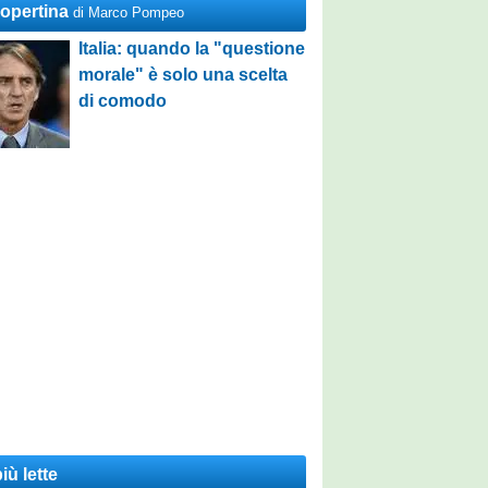
Copertina
di Marco Pompeo
Italia: quando la "questione
morale" è solo una scelta
di comodo
iù lette