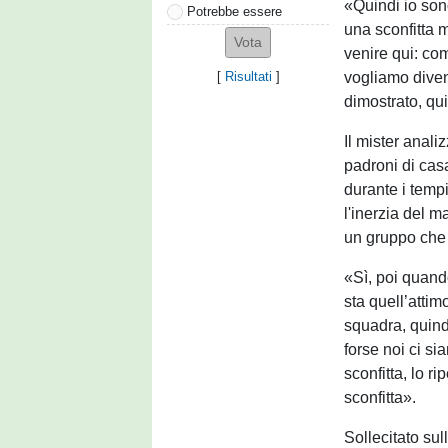
«Quindi io sono
Potrebbe essere
una sconfitta 
venire qui: com
vogliamo diven
[
Risultati
]
dimostrato, qu
Il mister anali
padroni di casa
durante i temp
l'inerzia del 
un gruppo che s
«Sì, poi quando
sta quell’atti
squadra, quindi
forse noi ci s
sconfitta, lo r
sconfitta».
Sollecitato sul