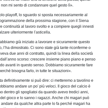
non mi sento di condannare quel gesto lì».
tolo playoff, lo sguardo si sposta necessariamente al
programmazione della prossima stagione, con il Siena
e continuità al lavoro svolto e a compiere quegli innesti
lzare ulteriormente l'asticella.
bbiamo già iniziato a lavorare e sicuramente questo
, l’ha dimostrato. Ci sono state già tante riconferme o
eva due anni di contratto, quindi la linea della società
 dall’anno scorso: crescere insieme piano piano e penso
do avanti in questo senso. Dobbiamo sicuramente fare
rché bisogna farlo, in tutte le situazioni».
ta definitivamente si può dire: ci metteremo a tavolino e
bbiamo andare un po' più veloci. Il gioco del calcio è
no dentro gli spogliatoi da quando avevo tredici anni,
e del gioco e lo sanno i ragazzi. Anche chi magari può
i andare da qualche altra parte lo fa perché magari ha