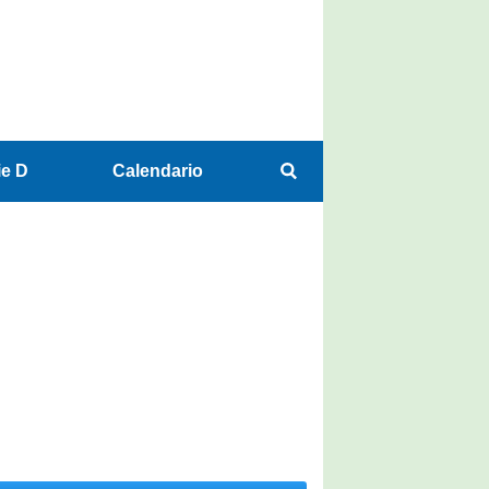
ie D
Calendario