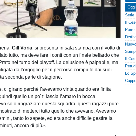
Oggi
Siena,
Gill Voria
, si presenta in sala stampa con il volto di
dato tutto, ma deve fare i conti con un finale beffardo che
Prato nel turno dei playoff. La delusione è palpabile, ma
tigata dall’orgoglio per il percorso compiuto dai suoi
ta seconda parte di stagione.
, ci girano perché l’avevamo vinta quando era finita
uindi quello un po' ti lascia l’amaro in bocca.
o solo ringraziare questa squadra, questi ragazzi pure
ostrato di metterci tutto quello che avevano. Avevamo
emini, tanto lo sapete, ed era anche difficile gestire la
minuti, ancora di più».