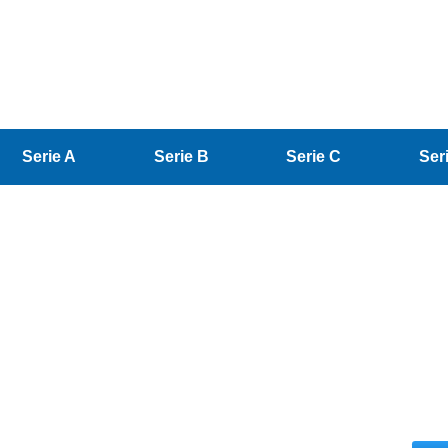
Serie A
Serie B
Serie C
Ser