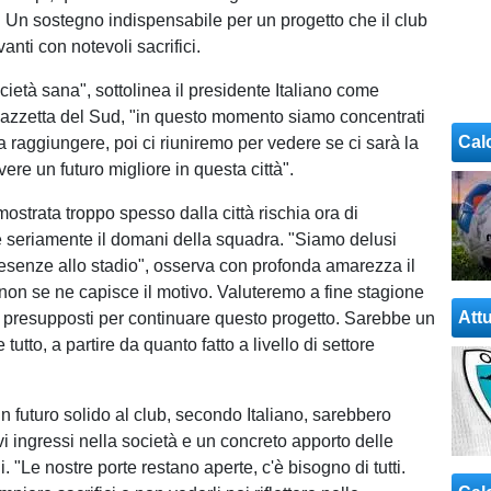
ti. Un sostegno indispensabile per un progetto che il club
anti con notevoli sacrifici.
ietà sana", sottolinea il presidente Italiano come
Gazzetta del Sud, "in questo momento siamo concentrati
Cal
da raggiungere, poi ci riuniremo per vedere se ci sarà la
avere un futuro migliore in questa città".
mostrata troppo spesso dalla città rischia ora di
seriamente il domani della squadra. "Siamo delusi
esenze allo stadio", osserva con profonda amarezza il
 non se ne capisce il motivo. Valuteremo a fine stagione
Attu
i presupposti per continuare questo progetto. Sarebbe un
tutto, a partire da quanto fatto a livello di settore
n futuro solido al club, secondo Italiano, sarebbero
i ingressi nella società e un concreto apporto delle
li. "Le nostre porte restano aperte, c'è bisogno di tutti.