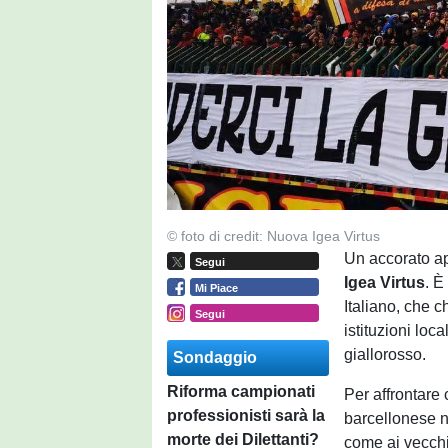
© foto di credit: Nuova Igea Virtus
Un accorato app
Segui
Igea Virtus
. È
Mi Piace
Italiano, che c
Segui
istituzioni loca
giallorosso.
Sondaggio
Riforma campionati
Per affrontare 
professionisti sarà la
barcellonese n
morte dei Dilettanti?
come ai vecchi