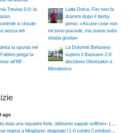
à-Treviso 0-0: la
Latte Dolce, Fini non fa
eason
drammi dopo il derby
celeste si chiude
perso: «Alcune cose non
o senza reti
mi sono piaciute, ma siamo sulla
strada giusta»
adella la spunta nel
La Dolomiti Bellunesi
: Fabbro piega la
supera il Bassano 2-0:
nse all'88'
decidono Olonisakin e
Mondonico
izie
9 ago
ta una squadra forte, abbiamo saputo soffrire»: Longo esulta per il successo del Catania
regina a Mogliano: doppiato l'1-0 contro Corridonia e Borgo Mogliano