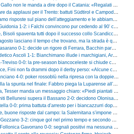
on le manda a dire dopo il Catania: «Regalati troppi palloni, Claiton ha calciato un pessimo rigore»
da applausi per il Trento: battuti Südtirol e Campodarsego, Tabbiani sorride
e sul piano dell'atteggiamento e le abbiamo avute»: Bernardini promuove i suoi e lancia la sfida al Taranto
donia 1-2: i Falchi convincono pur cedendo al 90' contro i laziali
venta tutti dopo il successo collo Scandicci: «Non possiamo fare un secondo tempo così, solo una cosa viene prima di questa maglia»
asciano il tempo che trovano, ma la strada è quella giusta»: Alma fa volare la Reggina e carica l'ambiente
no 0-1: decide un rigore di Ferrara, Bacchin para un penalty nel primo tempo
o Ascoli 1-1: Bianchimano illude i marchigiani, Ardizzone salva i biancazzurri nel finale
iso 0-0: la pre-season biancoceleste si chiude con un pareggio senza reti
i non fa drammi dopo il derby perso: «Alcune cose non mi sono piaciute, ma siamo sulla strada giusta»
-0: poker rossoblù nella ripresa con la doppietta di Faggioli e i gol di Candellori e Perrotta
ella la spunta nel finale: Fabbro piega la Luparense all'88'
ser manda un messaggio chiaro: «Piedi piantati a terra, ma la crescita è evidente»
i Bellunesi supera il Bassano 2-0: decidono Olonisakin e Mondonico
la 0-0: prima battuta d'arresto per i biancazzurri dopo tre successi
buone risposte dal campo: la Salernitana s'impone di misura 2-1
o 3-2: cinque gol nel primo tempo e secondo successo per la squadra di Marchionni
onica Gavorrano 0-0: segnali positivi ma nessuna rete nell'ultimo collaudo