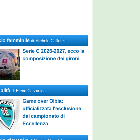
cio femminile
di Michele Caffarelli
Serie C 2026-2027, ecco la
composizione dei gironi
alità
di Elena Carzaniga
Game over Olbia:
ufficializzata l'esclusione
dal campionato di
Eccellenza