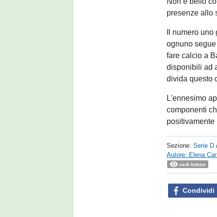
Non è bello com
presenze allo 
Il numero uno 
ognuno segue u
fare calcio a 
disponibili ad
divida questo c
L'ennesimo appe
componenti ch
positivamente p
Sezione:
Serie D
Autore: Elena Ca
vedi letture
Condividi