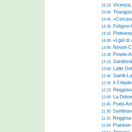
Vicenza, Gallo n
15:15
Triangolare 
15:00
«Cercavamo rispost
14:45
Foligno-Gui
14:30
Pistoiese, Bisoli spa
14:15
«I gol di agosto l
14:00
Novoli-Casara
13:45
Pineto-Atletic
13:30
Sandonà-Trev
13:15
Latte Dolce, Fin
13:00
Samb-Lanciano 4
12:45
Il Cittad
12:30
Reggiana, Tes
12:15
La Dolomit
12:00
Prato-Antel
11:45
Sambiase, 
11:30
Reggina-Gozzan
11:15
Pianese-Foll
11:00