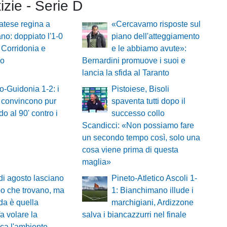
tizie - Serie D
tese regina a
«Cercavamo risposte sul
no: doppiato l'1-0
piano dell'atteggiamento
 Corridonia e
e le abbiamo avute»:
no
Bernardini promuove i suoi e
lancia la sfida al Taranto
o-Guidonia 1-2: i
Pistoiese, Bisoli
 convincono pur
spaventa tutti dopo il
o al 90' contro i
successo collo
Scandicci: «Non possiamo fare
un secondo tempo così, solo una
cosa viene prima di questa
maglia»
 di agosto lasciano
Pineto-Atletico Ascoli 1-
po che trovano, ma
1: Bianchimano illude i
ada è quella
marchigiani, Ardizzone
a volare la
salva i biancazzurri nel finale
ca l'ambiente