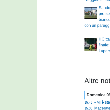
Sandon
pre-s
bianco
con un pareggi
Il Citt
finale
Lupare
Altre not
Domenica 0
«Mi è stata da
15:45
Maceratese 
15:30