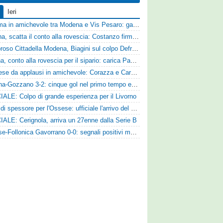
Ieri
Dramma in amichevole tra Modena e Vis Pesaro: gara sospesa per il grave infortunio di Sersanti
Ternana, scatta il conto alla rovescia: Costanzo firma, Hraiech vicino e nel pomeriggio c'è l'amichevole
Clamoroso Cittadella Modena, Biagini sul colpo Defrel: «Per noi rappresenta un sogno, a volte si realizzano»
Ancona, conto alla rovescia per il sipario: carica Pandolfi e risposta da record degli abbonati
Pistoiese da applausi in amichevole: Corazza e Cardelli piegano lo Scandicci per 1-0
Reggina-Gozzano 3-2: cinque gol nel primo tempo e secondo successo per la squadra di Marchionni
IALE: Colpo di grande esperienza per il Livorno
Colpo di spessore per l'Ossese: ufficiale l'arrivo del difensore Riccardo Idda
IALE: Cerignola, arriva un 27enne dalla Serie B
Pianese-Follonica Gavorrano 0-0: segnali positivi ma nessuna rete nell'ultimo collaudo