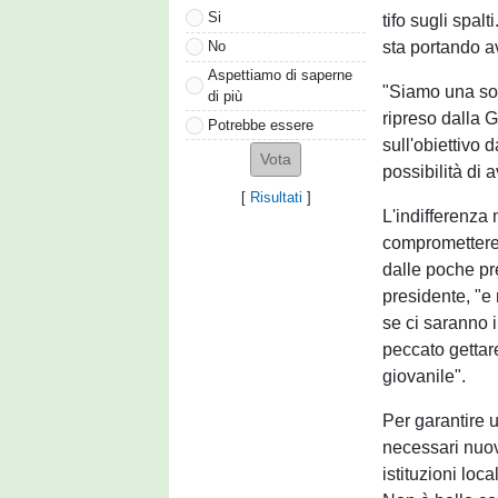
Si
tifo sugli spal
sta portando av
No
Aspettiamo di saperne
"Siamo una soc
di più
ripreso dalla 
Potrebbe essere
sull'obiettivo 
possibilità di 
[
Risultati
]
L'indifferenza 
compromettere 
dalle poche pr
presidente, "e
se ci saranno 
peccato gettare 
giovanile".
Per garantire u
necessari nuov
istituzioni loca