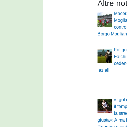
Altre no
Macera
Moglia
contro
Borgo Moglia
Folign
Falchi
cedend
laziali
«I gol
il tem
la str
giusta»: Alma f
Reggina e cari