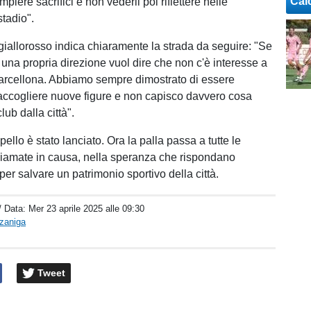
Cal
piere sacrifici e non vederli poi riflettere nelle
stadio".
giallorosso indica chiaramente la strada da seguire: "Se
na propria direzione vuol dire che non c'è interesse a
Barcellona. Abbiamo sempre dimostrato di essere
 accogliere nuove figure e non capisco davvero cosa
lub dalla città".
llo è stato lanciato. Ora la palla passa a tutte le
iamate in causa, nella speranza che rispondano
er salvare un patrimonio sportivo della città.
/ Data:
Mer 23 aprile 2025 alle 09:30
rzaniga
Tweet