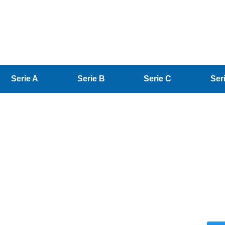
Serie A
Serie B
Serie C
Ser