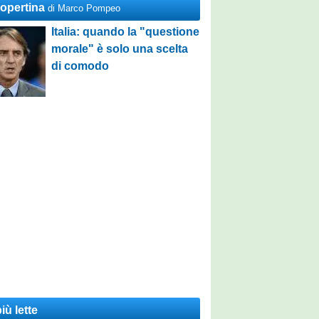
Copertina
di Marco Pompeo
Italia: quando la "questione
morale" è solo una scelta
di comodo
iù lette