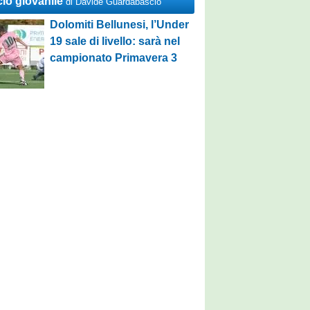
cio giovanile
di Davide Guardabascio
Dolomiti Bellunesi, l’Under
19 sale di livello: sarà nel
campionato Primavera 3