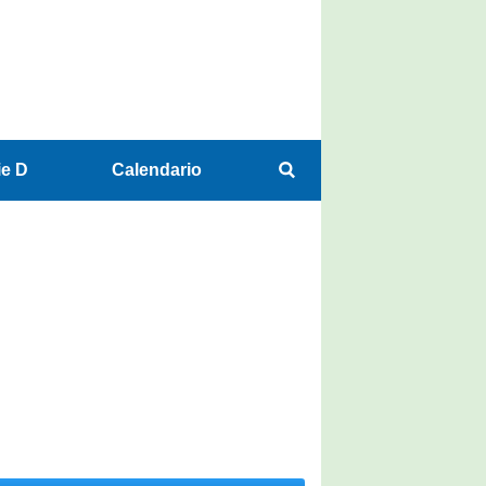
ie D
Calendario