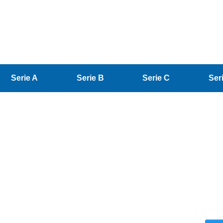
Serie A
Serie B
Serie C
Ser