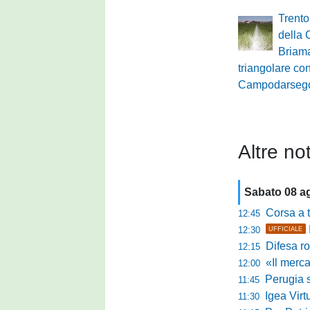
Trento
della 
Briama
triangolare con
Campodarseg
Altre not
Sabato 08 a
Corsa a tr
12:45
12:30
UFFICIALE
Difesa ro
12:15
«Il mercato
12:00
Perugia s
11:45
Igea Virtus,
11:30