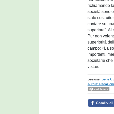
richiamando la 
società sono o
stato costruito
contare su una 
superiore". Al
Pur non volendo
superiorità del
campo: «La soc
importanti, me
societarie che
vista».
Sezione:
Serie C
Autore: Redazione
vedi letture
Condividi