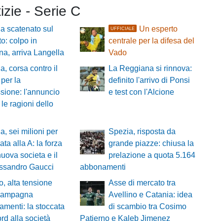
tizie - Serie C
a scatenato sul
Un esperto
UFFICIALE
o: colpo in
centrale per la difesa del
a, arriva Langella
Vado
a, corsa contro il
La Reggiana si rinnova:
per la
definito l'arrivo di Ponsi
ssione: l'annuncio
e test con l'Alcione
 le ragioni dello
a, sei milioni per
Spezia, risposta da
ata alla A: la forza
grande piazze: chiusa la
nuova societa e il
prelazione a quota 5.164
essandro Gaucci
abbonamenti
o, alta tensione
Asse di mercato tra
 campagna
Avellino e Catania: idea
menti: la stoccata
di scambio tra Cosimo
rd alla società
Patierno e Kaleb Jimenez