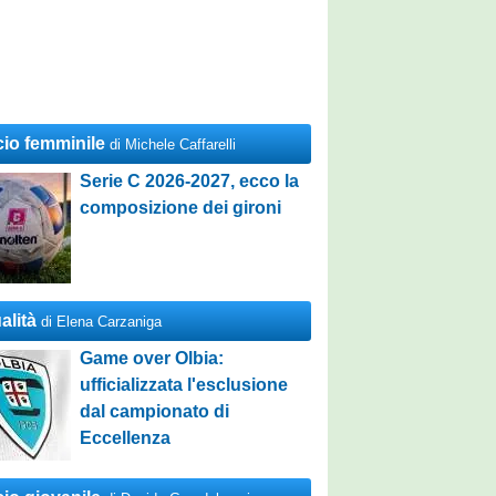
cio femminile
di Michele Caffarelli
Serie C 2026-2027, ecco la
composizione dei gironi
alità
di Elena Carzaniga
Game over Olbia:
ufficializzata l'esclusione
dal campionato di
Eccellenza