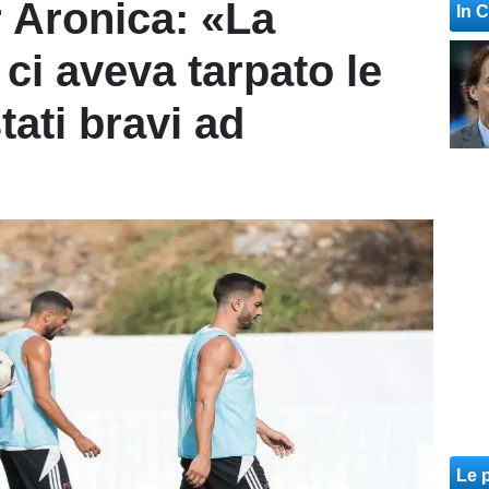
r Aronica: «La
In 
ci aveva tarpato le
tati bravi ad
Le p