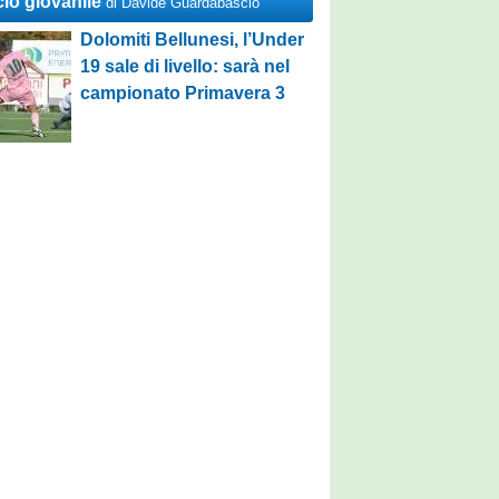
cio giovanile
di Davide Guardabascio
Dolomiti Bellunesi, l’Under
19 sale di livello: sarà nel
campionato Primavera 3