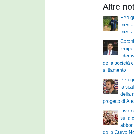
Altre no
Perugi
mercat
median
Catani
tempo 
fideiu
della società e
slittamento
Perugi
la scal
della 
progetto di Al
Livorn
sulla
abbona
della Curva No