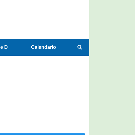
ie D
Calendario