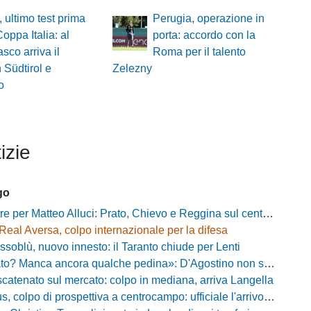
, ultimo test prima
Perugia, operazione in
Coppa Italia: al
porta: accordo con la
sco arriva il
Roma per il talento
 Südtirol e
Zelezny
o
izie
go
e per Matteo Alluci: Prato, Chievo e Reggina sul centrocampista
Real Aversa, colpo internazionale per la difesa
ssoblù, nuovo innesto: il Taranto chiude per Lenti
? Manca ancora qualche pedina»: D'Agostino non si ferma e punta in alto
catenato sul mercato: colpo in mediana, arriva Langella
 colpo di prospettiva a centrocampo: ufficiale l'arrivo di Bilal Khamlich