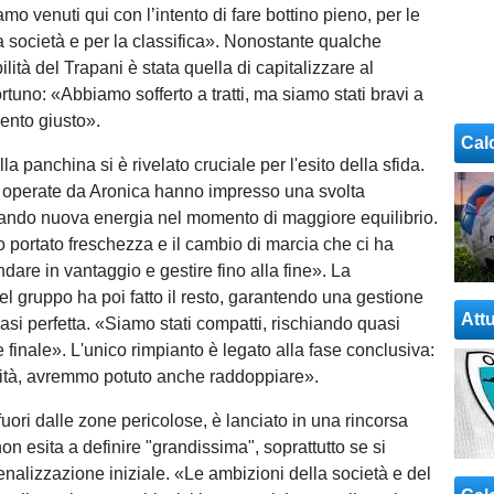
mo venuti qui con l’intento di fare bottino pieno, per le
a società e per la classifica». Nonostante qualche
bilità del Trapani è stata quella di capitalizzare al
uno: «Abbiamo sofferto a tratti, ma siamo stati bravi a
ento giusto».
Cal
lla panchina si è rivelato cruciale per l'esito della sfida.
i operate da Aronica hanno impresso una svolta
ttando nuova energia nel momento di maggiore equilibrio.
 portato freschezza e il cambio di marcia che ci ha
are in vantaggio e gestire fino alla fine». La
l gruppo ha poi fatto il resto, garantendo una gestione
Attu
uasi perfetta. «Siamo stati compatti, rischiando quasi
e finale». L'unico rimpianto è legato alla fase conclusiva:
ità, avremmo potuto anche raddoppiare».
 fuori dalle zone pericolose, è lanciato in una rincorsa
non esita a definire "grandissima", soprattutto se si
enalizzazione iniziale. «Le ambizioni della società e del