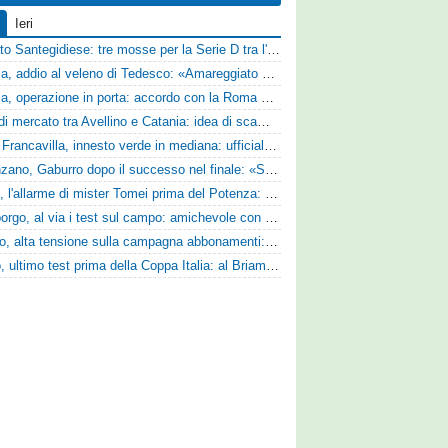
Ieri
Mercato Santegidiese: tre mosse per la Serie D tra l'ingaggio di Diakhate e due rinnovi chiave
Perugia, addio al veleno di Tedesco: «Amareggiato dalle parole di Alessandro Gaucci, mi hanno ferito umanamente»
Perugia, operazione in porta: accordo con la Roma per il talento Zelezny
Asse di mercato tra Avellino e Catania: idea di scambio tra Cosimo Patierno e Kaleb Jimenez
Virtus Francavilla, innesto verde in mediana: ufficiale l'arrivo del classe 2008 Gianluca Ajello
Desenzano, Gaburro dopo il successo nel finale: «Sapevamo che avremmo sofferto, ma si è vista la voglia di vincere»
Ascoli, l'allarme di mister Tomei prima del Potenza: «Mettiamoci l'elmetto, l'obiettivo è la salvezza e non dobbiamo vendere fumo!»
Ghiviborgo, al via i test sul campo: amichevole con il Fratres Perignano e sguardo al nuovo girone E
Livorno, alta tensione sulla campagna abbonamenti: la stoccata della Curva Nord alla società
Trento, ultimo test prima della Coppa Italia: al Briamasco arriva il triangolare con Südtirol e Campodarsego