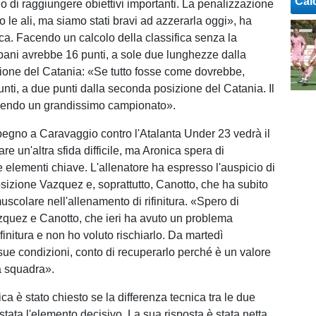
Cal
o di raggiungere obiettivi importanti. La penalizzazione
o le ali, ma siamo stati bravi ad azzerarla oggi», ha
ca. Facendo un calcolo della classifica senza la
rapani avrebbe 16 punti, a sole due lunghezze dalla
one del Catania: «Se tutto fosse come dovrebbe,
ti, a due punti dalla seconda posizione del Catania. Il
acendo un grandissimo campionato».
pegno a Caravaggio contro l'Atalanta Under 23 vedrà il
are un'altra sfida difficile, ma Aronica spera di
 elementi chiave. L'allenatore ha espresso l'auspicio di
osizione Vazquez e, soprattutto, Canotto, che ha subito
scolare nell'allenamento di rifinitura. «Spero di
quez e Canotto, che ieri ha avuto un problema
finitura e non ho voluto rischiarlo. Da martedì
sue condizioni, conto di recuperarlo perché è un valore
a squadra».
ica è stato chiesto se la differenza tecnica tra le due
stata l'elemento decisivo. La sua risposta è stata netta,