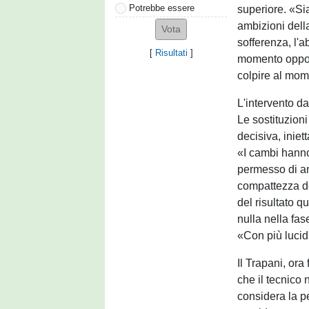
Potrebbe essere
superiore. «Sia
ambizioni dell
sofferenza, l'a
[
Risultati
]
momento opport
colpire al mom
L'intervento da
Le sostituzion
decisiva, inie
«I cambi hanno
permesso di and
compattezza de
del risultato q
nulla nella fas
«Con più lucid
Il Trapani, ora
che il tecnico 
considera la p