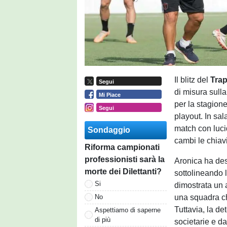
Il blitz del
Tra
Segui
di misura sull
Mi Piace
per la stagion
Segui
playout. In sal
match con luci
Sondaggio
cambi le chiav
Riforma campionati
professionisti sarà la
Aronica ha des
morte dei Dilettanti?
sottolineando l
Si
dimostrata un a
una squadra ch
No
Tuttavia, la d
Aspettiamo di saperne
di più
societarie e dal