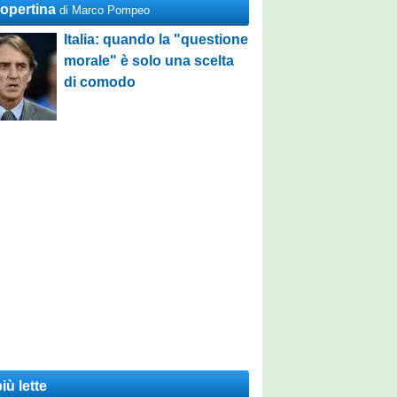
Copertina
di Marco Pompeo
Italia: quando la "questione
morale" è solo una scelta
di comodo
iù lette