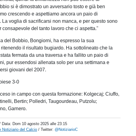
bbio si è dimostrato un avversario tosto e già ben
amo crescendo e aspettiamo ancora un paio di
. La voglia di sacrificarsi non manca, e per questo sono
r consapevole del tanto lavoro che ci aspetta."
ga del Bobbio, Bongiorni, ha espresso la sua
ritenendo il risultato bugiardo. Ha sottolineato che la
tata fermata da una traversa e ha fallito un paio di
i, pur essendosi allenata solo per una settimana e
ersi giovani del 2007.
iese 3-0
sceso in campo con questa formazione: Kolgecaj; Ciuffo,
inelli, Bertin; Polledri, Taugourdeau, Putzolu;
no, Garnero.
/ Data:
Dom 10 agosto 2025 alle 23:15
 Notiziario del Calcio
/ Twitter:
@NotiziarioC