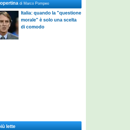
Copertina
di Marco Pompeo
Italia: quando la "questione
morale" è solo una scelta
di comodo
iù lette