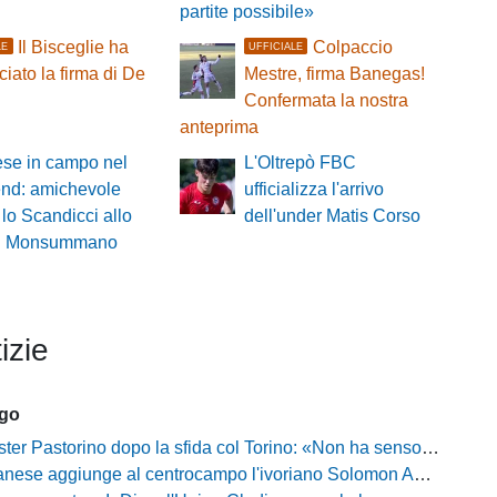
partite possibile»
Il Bisceglie ha
Colpaccio
LE
UFFICIALE
iato la firma di De
Mestre, firma Banegas!
Confermata la nostra
anteprima
ese in campo nel
L'Oltrepò FBC
nd: amichevole
ufficializza l'arrivo
 lo Scandicci allo
dell'under Matis Corso
i di Monsummano
izie
ago
Pastorino dopo la sfida col Torino: «Non ha senso chiudersi e fare le barricate»
ese aggiunge al centrocampo l'ivoriano Solomon Andrews Manu