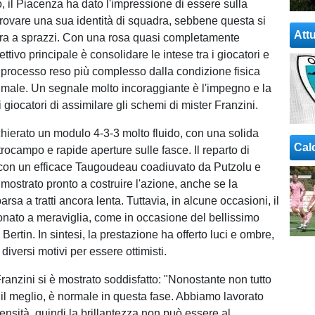
, il Piacenza ha dato l'impressione di essere sulla
 trovare una sua identità di squadra, sebbene questa si
Attu
ra a sprazzi. Con una rosa quasi completamente
ettivo principale è consolidare le intese tra i giocatori e
un processo reso più complesso dalla condizione fisica
imale. Un segnale molto incoraggiante è l'impegno e la
 i giocatori di assimilare gli schemi di mister Franzini.
schierato un modulo 4-3-3 molto fluido, con una solida
Cal
rocampo e rapide aperture sulle fasce. Il reparto di
con un efficace Taugoudeau coadiuvato da Putzolu e
dimostrato pronto a costruire l'azione, anche se la
sa a tratti ancora lenta. Tuttavia, in alcune occasioni, il
onato a meraviglia, come in occasione del bellissimo
Bertin. In sintesi, la prestazione ha offerto luci e ombre,
diversi motivi per essere ottimisti.
 Franzini si è mostrato soddisfatto: "Nonostante non tutto
 il meglio, è normale in questa fase. Abbiamo lavorato
ensità, quindi la brillantezza non può essere al