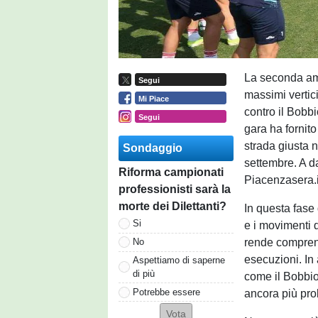
La seconda am
Segui
massimi vertici
Mi Piace
contro il Bobb
Segui
gara ha fornit
strada giusta n
Sondaggio
settembre. A da
Riforma campionati
Piacenzasera.i
professionisti sarà la
morte dei Dilettanti?
In questa fase 
Si
e i movimenti 
rende comprensi
No
esecuzioni. In 
Aspettiamo di saperne
di più
come il Bobbio,
Potrebbe essere
ancora più pro