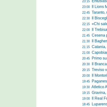
Entusiasmo 
23:15
Il Lions 
23:00
Taranto, 
22:45
Il Bisceg
22:30
«Chi sale ade
22:15
Il Trebis
22:00
Cesena pront
21:45
Il Bagher
21:30
Catania, la 
21:15
Capobianco è
21:00
Primo succ
20:45
Il Brancal
20:30
Treviso vittori
20:15
Il Monto
20:00
Paganese di 
19:45
Atletico 
19:30
Gravina, parl
19:15
Il Real For
19:00
Luparense, p
18:45