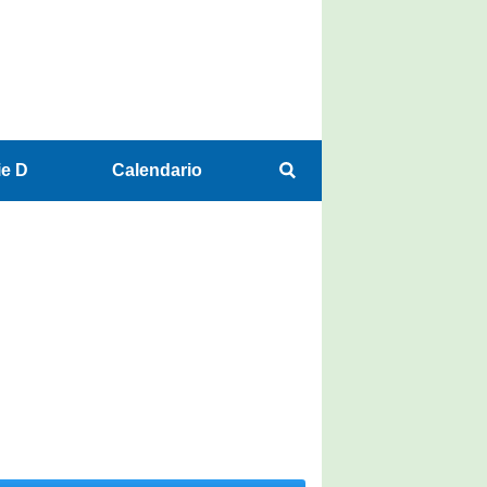
ie D
Calendario