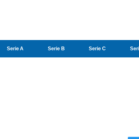
Serie A
Serie B
Serie C
Ser