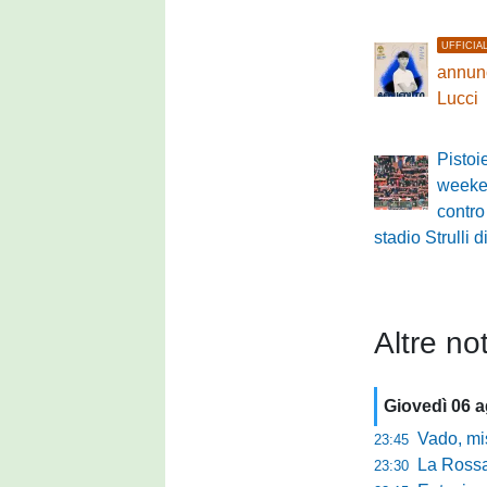
UFFICIA
annunc
Lucci
Pistoi
weeke
contro
stadio Strull
Altre not
Giovedì 06 
Vado, mister 
23:45
La Rossan
23:30