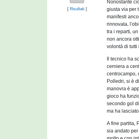
Nonostante ciò
giusta via per
[
Risultati
]
manifesti anco
rinnovata, l'obi
tra i reparti, 
non ancora ott
volontà di tutti
Il tecnico ha 
cerniera a cent
centrocampo, 
Polledri, si è 
manovra è appar
gioco ha funzi
secondo gol di 
ma ha lasciato 
A fine partita,
sia andato per
molto e con int