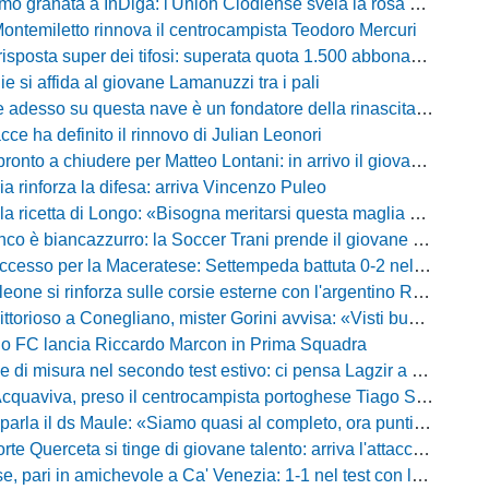
granata a InDiga: l'Union Clodiense svela la rosa per la nuova annata
Montemiletto rinnova il centrocampista Teodoro Mercuri
risposta super dei tifosi: superata quota 1.500 abbonamenti
lie si affida al giovane Lamanuzzi tra i pali
sso su questa nave è un fondatore della rinascita»: Davis carica l'ambiente Messina
acce ha definito il rinnovo di Julian Leonori
o a chiudere per Matteo Lontani: in arrivo il giovane talento dello Spezia
ia rinforza la difesa: arriva Vincenzo Puleo
ricetta di Longo: «Bisogna meritarsi questa maglia ogni singolo giorno»
 biancazzurro: la Soccer Trani prende il giovane attaccante ex Monopoli
esso per la Maceratese: Settempeda battuta 0-2 nella ripresa
eone si rinforza sulle corsie esterne con l'argentino Rotela
oso a Conegliano, mister Gorini avvisa: «Visti buoni spunti, ma c'è ancora tanto da lavorare»
rio FC lancia Riccardo Marcon in Prima Squadra
misura nel secondo test estivo: ci pensa Lagzir a piegare l'Equipe Campania
Acquaviva, preso il centrocampista portoghese Tiago Santos
a il ds Maule: «Siamo quasi al completo, ora puntiamo sugli esterni d'attacco»
te Querceta si tinge di giovane talento: arriva l'attaccante Lucchesi
ari in amichevole a Ca' Venezia: 1-1 nel test con la Primavera lagunare