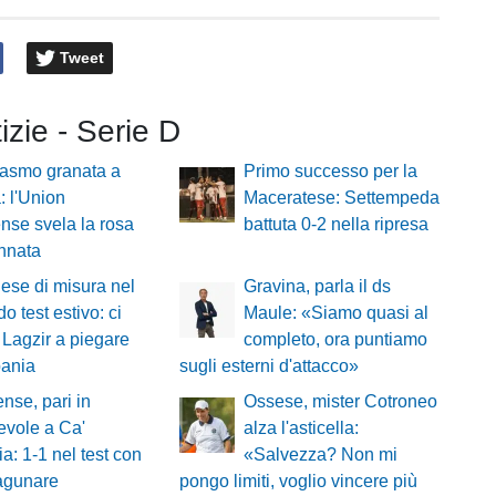
Tweet
tizie - Serie D
iasmo granata a
Primo successo per la
: l'Union
Maceratese: Settempeda
nse svela la rosa
battuta 0-2 nella ripresa
nnata
se di misura nel
Gravina, parla il ds
o test estivo: ci
Maule: «Siamo quasi al
Lagzir a piegare
completo, ora puntiamo
pania
sugli esterni d'attacco»
nse, pari in
Ossese, mister Cotroneo
evole a Ca'
alza l'asticella:
a: 1-1 nel test con
«Salvezza? Non mi
lagunare
pongo limiti, voglio vincere più