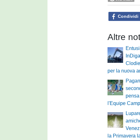
Condividi
Altre no
Entus
InDiga
Clodie
per la nuova a
Pagane
second
pensa 
l'Equipe Cam
Lupare
amich
Venezi
la Primavera 