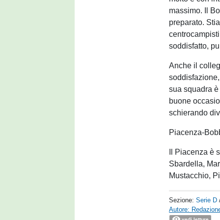
massimo. Il Bo
preparato. Sti
centrocampisti
soddisfatto, pu
Anche il colle
soddisfazione, 
sua squadra è s
buone occasion
schierando div
Piacenza-Bobb
Il Piacenza è 
Sbardella, Mart
Mustacchio, Pi
Sezione:
Serie D
Autore: Redazione
vedi letture