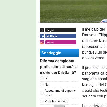
Il mercato del
Segui
l'arrivo di
Fili
Mi Piace
rafforzare la 
Segui
rappresenta un
punta su un gi
Sondaggio
ancora verde.
Riforma campionati
professionisti sarà la
Il profilo di To
morte dei Dilettanti?
panorama calcis
Si
stagione sport
la maglia del 
No
assist che tes
Aspettiamo di saperne
di più
squadra con pr
Potrebbe essere
La carriera del