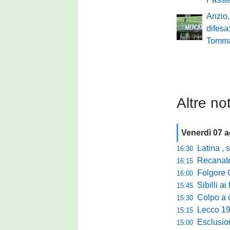
Anzio,
difesa:
Tomma
Altre not
Venerdì 07 
Latina , si è c
16:30
Recanatese, Giandonat
16:15
Folgore Cara
16:00
Sibilli ai 
15:45
Colpo a centr
15:30
Lecco 1912, t
15:15
Esclusione del 
15:00