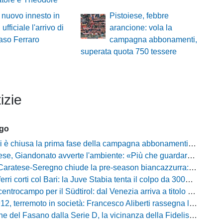
 nuovo innesto in
Pistoiese, febbre
 ufficiale l'arrivo di
arancione: vola la
so Ferraro
campagna abbonamenti,
superata quota 750 tessere
izie
ago
hiusa la prima fase della campagna abbonamenti: circa 400 tessere rinnovate in prelazione
o avverte l'ambiente: «Più che guardare chi avremo di fronte, mi interessa vedere la mia squadra migliorare giorno dopo giorno»
tese-Seregno chiude la pre-season biancazzurra: info e dove vedere il match
ferri corti col Bari: la Juve Stabia tenta il colpo da 300mila euro
ocampo per il Südtirol: dal Venezia arriva a titolo definitivo Bjarki Bjarkason
erremoto in società: Francesco Aliberti rassegna le dimissioni da tutte le cariche
Fasano dalla Serie D, la vicinanza della Fidelis Andria e le parole del presidente Vallarella