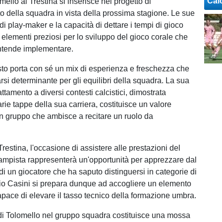
Cal
omello al Trestina si inserisce nel progetto di
 della squadra in vista della prossima stagione. Le sue
 di play-maker e la capacità di dettare i tempi di gioco
elementi preziosi per lo sviluppo del gioco corale che
intende implementare.
sto porta con sé un mix di esperienza e freschezza che
rsi determinante per gli equilibri della squadra. La sua
ttamento a diversi contesti calcistici, dimostrata
arie tappe della sua carriera, costituisce un valore
n gruppo che ambisce a recitare un ruolo da
l Trestina, l'occasione di assistere alle prestazioni del
mpista rappresenterà un'opportunità per apprezzare dal
 di un giocatore che ha saputo distinguersi in categorie di
adio Casini si prepara dunque ad accogliere un elemento
apace di elevare il tasso tecnico della formazione umbra.
di Tolomello nel gruppo squadra costituisce una mossa