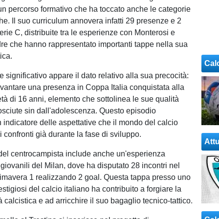
 un percorso formativo che ha toccato anche le categorie
he. Il suo curriculum annovera infatti 29 presenze e 2
rie C, distribuite tra le esperienze con Monterosi e
re che hanno rappresentato importanti tappe nella sua
ica.
Cal
 significativo appare il dato relativo alla sua precocità:
vantare una presenza in Coppa Italia conquistata alla
tà di 16 anni, elemento che sottolinea le sue qualità
osciute sin dall'adolescenza. Questo episodio
 indicatore delle aspettative che il mondo del calcio
i confronti già durante la fase di sviluppo.
Attu
del centrocampista include anche un'esperienza
giovanili del Milan, dove ha disputato 28 incontri nel
imavera 1 realizzando 2 goal. Questa tappa presso uno
estigiosi del calcio italiano ha contribuito a forgiare la
 calcistica e ad arricchire il suo bagaglio tecnico-tattico.