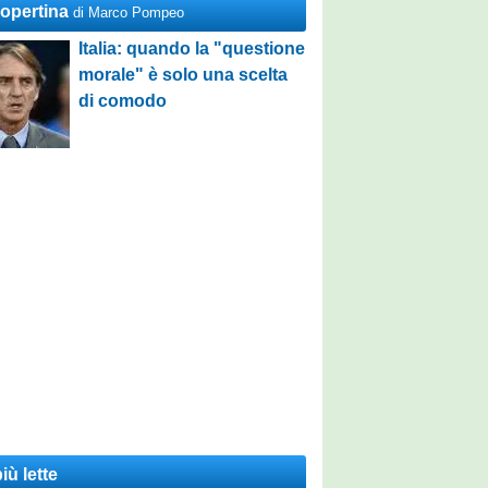
Copertina
di Marco Pompeo
Italia: quando la "questione
morale" è solo una scelta
di comodo
iù lette