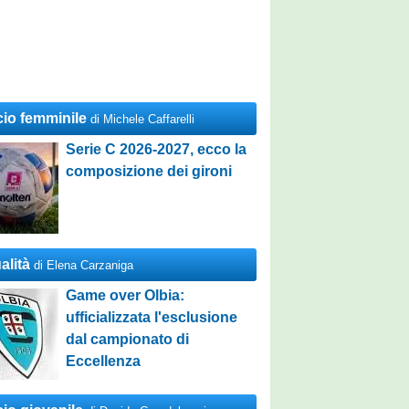
cio femminile
di Michele Caffarelli
Serie C 2026-2027, ecco la
composizione dei gironi
alità
di Elena Carzaniga
Game over Olbia:
ufficializzata l'esclusione
dal campionato di
Eccellenza