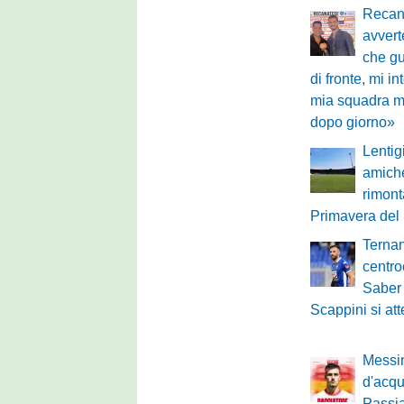
Recan
avvert
che gu
di fronte, mi i
mia squadra mi
dopo giorno»
Lentig
amiche
rimont
Primavera del
Ternan
centro
Saber 
Scappini si at
Messin
d'acqu
Passi