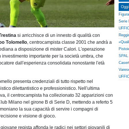
Oggi
UFFIC
Trestina
si arricchisce di un innesto di qualità con
ppo Tolomello
, centrocampista classe 2001 che andrà a
mediana a disposizione di mister Calori. L'operazione
 investimento importante per la società umbra, che
ocatore dall'esperienza consolidata nonostante l'età
UFFIC
lomello presenta credenziali di tutto rispetto nel
tico dilettantistico e professionistico. Nell'ultima
iva, il centrocampista ha collezionato 32 apparizioni con
Club Milano nel girone B di Serie D, mettendo a referto 5
timoniano la sua capacità di servire i compagni di
ecisione e visione di gioco.
 giovane regista affonda le radici nei settori giovanili di