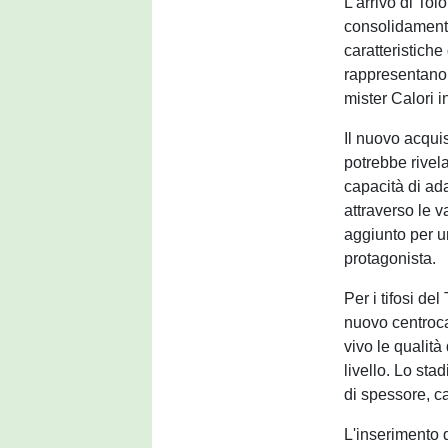
L'arrivo di Tol
consolidamento
caratteristiche
rappresentano 
mister Calori 
Il nuovo acqui
potrebbe rivela
capacità di ada
attraverso le v
aggiunto per u
protagonista.
Per i tifosi de
nuovo centroca
vivo le qualità
livello. Lo st
di spessore, c
L'inserimento 