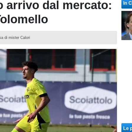
o arrivo dal mercato:
In 
Tolomello
sa di mister Calori
Le p