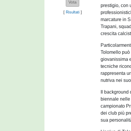
prestigio, con
professionistic
[
Risultati
]
marcature in Se
Trapani, squad
crescita calcist
Particolarmente
Tolomello può 
giovanissima e
tecniche ricon
rappresenta un
nutriva nei suo
Il background 
biennale nelle 
campionato Pr
dei club più pr
sua personalità