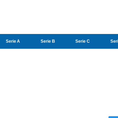
Serie A
Serie B
Serie C
Ser