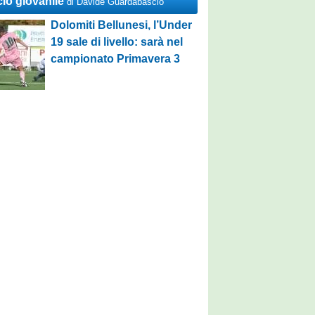
cio giovanile
di Davide Guardabascio
Dolomiti Bellunesi, l’Under
19 sale di livello: sarà nel
campionato Primavera 3