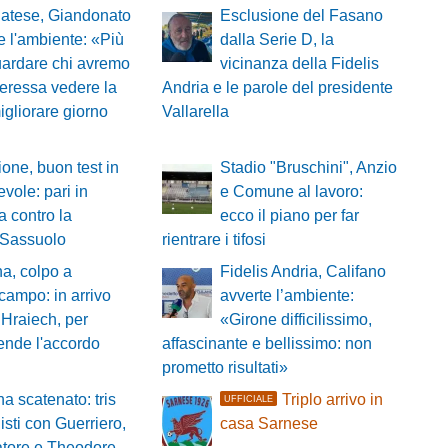
atese, Giandonato
Esclusione del Fasano
e l'ambiente: «Più
dalla Serie D, la
ardare chi avremo
vicinanza della Fidelis
nteressa vedere la
Andria e le parole del presidente
gliorare giorno
Vallarella
ione, buon test in
Stadio "Bruschini", Anzio
vole: pari in
e Comune al lavoro:
a contro la
ecco il piano per far
 Sassuolo
rientrare i tifosi
a, colpo a
Fidelis Andria, Califano
campo: in arrivo
avverte l’ambiente:
Hraiech, per
«Girone difficilissimo,
tende l'accordo
affascinante e bellissimo: non
prometto risultati»
a scatenato: tris
Triplo arrivo in
UFFICIALE
isti con Guerriero,
casa Sarnese
atore e Theodore