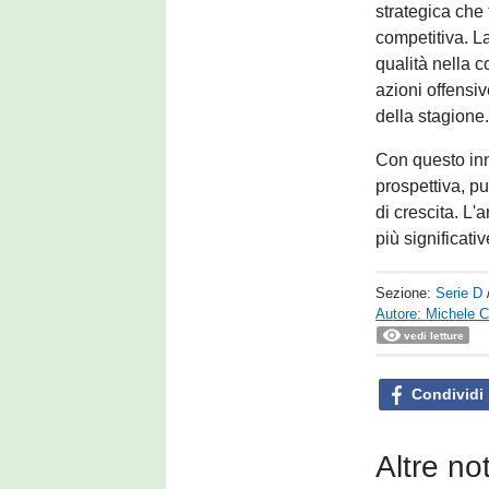
strategica che 
competitiva. 
qualità nella c
azioni offensiv
della stagione
Con questo inne
prospettiva, p
di crescita. L'
più significati
Sezione:
Serie D
Autore: Michele Ca
vedi letture
Condividi
Altre no