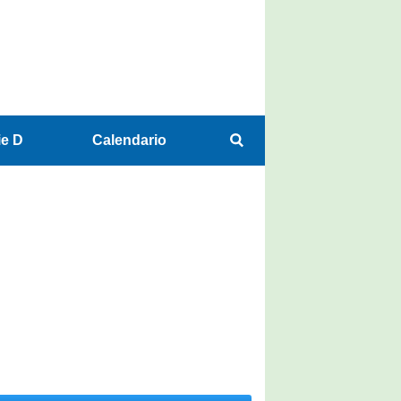
ie D
Calendario