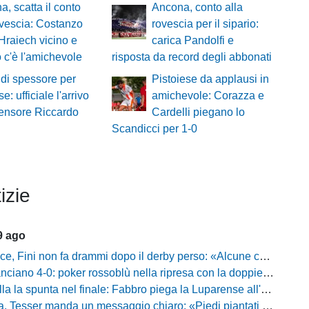
a, scatta il conto
Ancona, conto alla
ovescia: Costanzo
rovescia per il sipario:
 Hraiech vicino e
carica Pandolfi e
 c'è l'amichevole
risposta da record degli abbonati
di spessore per
Pistoiese da applausi in
e: ufficiale l'arrivo
amichevole: Corazza e
fensore Riccardo
Cardelli piegano lo
Scandicci per 1-0
izie
9 ago
i non fa drammi dopo il derby perso: «Alcune cose non mi sono piaciute, ma siamo sulla strada giusta»
-0: poker rossoblù nella ripresa con la doppietta di Faggioli e i gol di Candellori e Perrotta
ella la spunta nel finale: Fabbro piega la Luparense all'88'
ser manda un messaggio chiaro: «Piedi piantati a terra, ma la crescita è evidente»