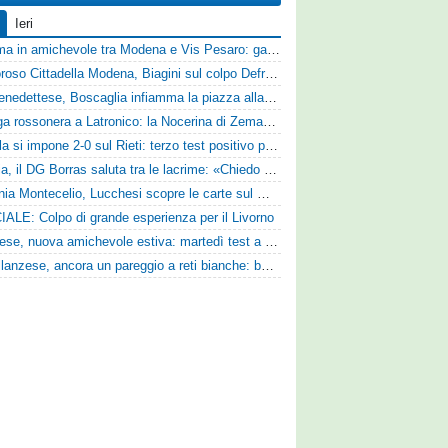
Ieri
Dramma in amichevole tra Modena e Vis Pesaro: gara sospesa per il grave infortunio di Sersanti
Clamoroso Cittadella Modena, Biagini sul colpo Defrel: «Per noi rappresenta un sogno, a volte si realizzano»
Sambenedettese, Boscaglia infiamma la piazza alla presentazione: «Senza di voi non saremmo nulla, vi promettiamo lavoro e maglia sudata»
Valanga rossonera a Latronico: la Nocerina di Zeman ne fa 9 all'Atletico Agromonte
L'Aquila si impone 2-0 sul Rieti: terzo test positivo per la squadra di Andreucci
Perugia, il DG Borras saluta tra le lacrime: «Chiedo scusa a tifosi e famiglia, Faroni ha perso tantissimi soldi»
Guidonia Montecelio, Lucchesi scopre le carte sul mercato: «Siamo contenti del lavoro fatto, puntiamo dritti ai playoff»
IALE: Colpo di grande esperienza per il Livorno
Lucchese, nuova amichevole estiva: martedì test a Montepulciano contro il Taranto
Castellanzese, ancora un pareggio a reti bianche: buone risposte per Bolzoni col Club Milano