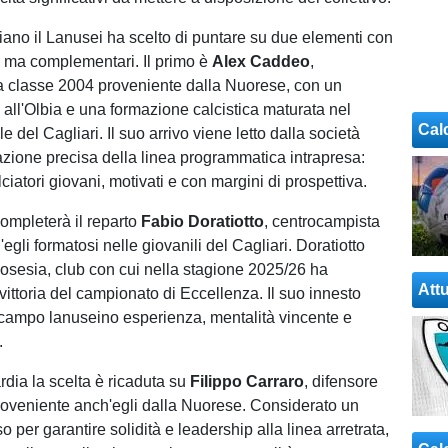
iano il Lanusei ha scelto di puntare su due elementi con
ti ma complementari. Il primo è
Alex Caddeo
,
a classe 2004 proveniente dalla Nuorese, con un
all'Olbia e una formazione calcistica maturata nel
Cal
le del Cagliari. Il suo arrivo viene letto dalla società
zione precisa della linea programmatica intrapresa:
lciatori giovani, motivati e con margini di prospettiva.
completerà il reparto
Fabio Doratiotto
, centrocampista
egli formatosi nelle giovanili del Cagliari. Doratiotto
gosesia, club con cui nella stagione 2025/26 ha
Attu
vittoria del campionato di Eccellenza. Il suo innesto
ocampo lanuseino esperienza, mentalità vincente e
.
rdia la scelta è ricaduta su
Filippo Carraro
, difensore
oveniente anch'egli dalla Nuorese. Considerato un
o per garantire solidità e leadership alla linea arretrata,