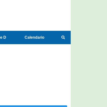
ie D
Calendario