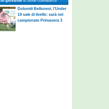
cio giovanile
di Davide Guardabascio
Dolomiti Bellunesi, l’Under
19 sale di livello: sarà nel
campionato Primavera 3