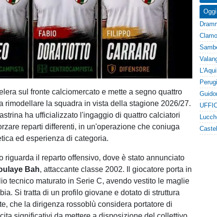
Oggi
elera sul fronte calciomercato e mette a segno quattro
 a rimodellare la squadra in vista della stagione 2026/27.
UFFIC
astrina ha ufficializzato l'ingaggio di quattro calciatori
orzare reparti differenti, in un'operazione che coniuga
etica ed esperienza di categoria.
lo riguarda il reparto offensivo, dove è stato annunciato
oulaye Bah
, attaccante classe 2002. Il giocatore porta in
io tecnico maturato in Serie C, avendo vestito le maglie
ia. Si tratta di un profilo giovane e dotato di struttura
te, che la dirigenza rossoblù considera portatore di
cita significativi da mettere a disposizione del collettivo.