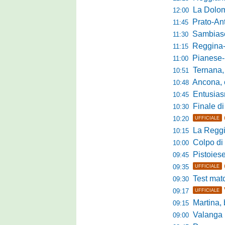
La Dolomit
12:00
Prato-Antel
11:45
Sambiase, 
11:30
Reggina-Gozzan
11:15
Pianese-Foll
11:00
Ternana, scatta
10:51
Ancona, conto
10:48
Entusiasmo 
10:45
Finale di pre
10:30
10:20
UFFICIALE
La Reggian
10:15
Colpo di sp
10:00
Pistoiese da
09:45
09:35
UFFICIALE
Test match 
09:30
09:17
UFFICIALE
Martina, b
09:15
Valanga ros
09:00