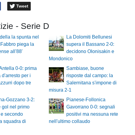
Tweet
tizie - Serie D
adella la spunta nel
La Dolomiti Bellunesi
: Fabbro piega la
supera il Bassano 2-0:
nse all'88'
decidono Olonisakin e
Mondonico
Antella 0-0: prima
Sambiase, buone
 d'arresto per i
risposte dal campo: la
zzurri dopo tre
Salernitana s'impone di
misura 2-1
na-Gozzano 3-2:
Pianese-Follonica
 gol nel primo
Gavorrano 0-0: segnali
 e secondo
positivi ma nessuna rete
a squadra di
nell'ultimo collaudo