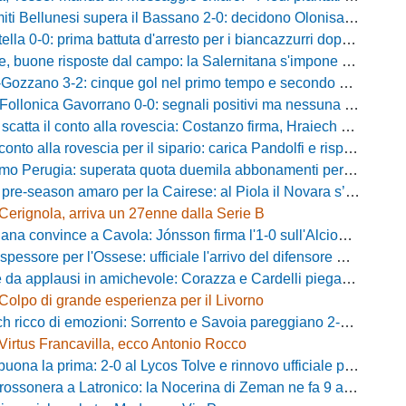
i Bellunesi supera il Bassano 2-0: decidono Olonisakin e Mondonico
la 0-0: prima battuta d'arresto per i biancazzurri dopo tre successi
buone risposte dal campo: la Salernitana s'impone di misura 2-1
o 3-2: cinque gol nel primo tempo e secondo successo per la squadra di Marchionni
onica Gavorrano 0-0: segnali positivi ma nessuna rete nell'ultimo collaudo
 il conto alla rovescia: Costanzo firma, Hraiech vicino e nel pomeriggio c'è l'amichevole
 alla rovescia per il sipario: carica Pandolfi e risposta da record degli abbonati
Perugia: superata quota duemila abbonamenti per il prossimo campionato
-season amaro per la Cairese: al Piola il Novara s’impone 2-0 con super Valdesi
Cerignola, arriva un 27enne dalla Serie B
a convince a Cavola: Jónsson firma l'1-0 sull'Alcione Milano
essore per l'Ossese: ufficiale l'arrivo del difensore Riccardo Idda
 applausi in amichevole: Corazza e Cardelli piegano lo Scandicci per 1-0
Colpo di grande esperienza per il Livorno
ricco di emozioni: Sorrento e Savoia pareggiano 2-2 in amichevole
Virtus Francavilla, ecco Antonio Rocco
uona la prima: 2-0 al Lycos Tolve e rinnovo ufficiale per Llanos
sonera a Latronico: la Nocerina di Zeman ne fa 9 all'Atletico Agromonte