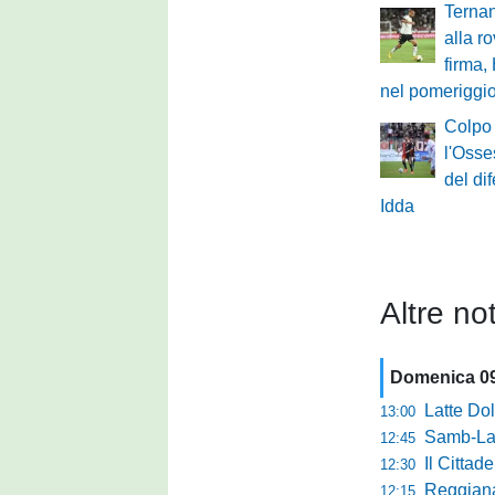
Ternan
alla r
firma,
nel pomeriggio
Colpo 
l'Osses
del di
Idda
Altre not
Domenica 0
Latte Dolce, Fin
13:00
Samb-Lanciano 4
12:45
Il Cittad
12:30
Reggiana, Tes
12:15