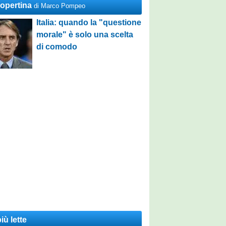
Copertina
di Marco Pompeo
Italia: quando la "questione
morale" è solo una scelta
di comodo
iù lette