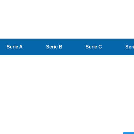
Serie A
Serie B
Serie C
Ser