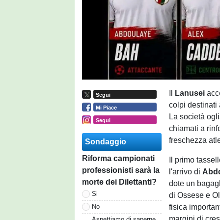
Il
Lanusei
acc
Segui
colpi destinati
Mi Piace
La società ogli
Segui
chiamati a rinf
freschezza atl
Sondaggio
Riforma campionati
Il primo tassel
professionisti sarà la
l'arrivo di
Abd
morte dei Dilettanti?
dote un bagagl
Si
di Ossese e Olb
fisica importan
No
margini di cres
Aspettiamo di saperne