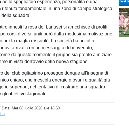
Cal
à nello spogliatoio esperienza, personalità e una
a ritenuta fondamentale in una zona di campo strategica
ri della squadra.
tro innesti la rosa del Lanusei si arricchisce di profili
 percorsi diversi, uniti però dalla medesima motivazione:
o per la maglia rossoblù. La società ha accolto
i nuovi arrivati con un messaggio di benvenuto,
come da questo momento il gruppo sia pronto a iniziare
eme in vista dell'avvio della nuova stagione.
ivo del club ogliastrino prosegue dunque all'insegna di
cnico chiaro, che mescola energie giovani e qualità già
gorie superiori, nel tentativo di costruire una squadra
gli obiettivi stagionali.
/ Data:
Mer 08 luglio 2026 alle 18:50
tta