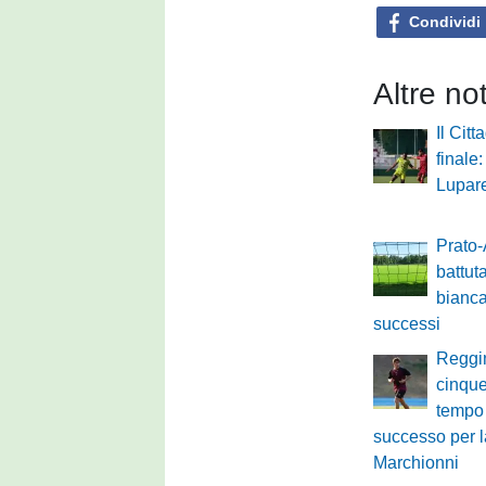
Condividi
Altre no
Il Citt
finale
Lupare
Prato-
battuta
bianca
successi
Reggi
cinque
tempo
successo per l
Marchionni