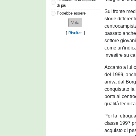
di più
Sul fronte med
Potrebbe essere
storie differen
centrocampist
passato anche 
[
Risultati
]
settore giovani
come un'indica
investire su ca
Accanto a lui 
del 1999, anch'
arriva dal Bor
conquistato la 
porta al centr
qualità tecnica
Per la retrogua
classe 1997 pr
acquisto di pes