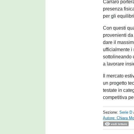
Carraro porter
presenza fisic
per gli equilib
Con questi quat
provenienti da
dare il massim
ufficialmente 
sottolineando 
a lavorare insi
Il mercato est
un progetto te
testate in cate
competitiva per 
Sezione:
Serie D
Autore: Chiara Mo
vedi letture