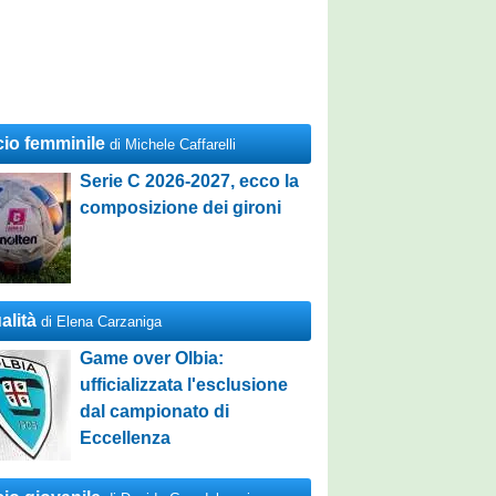
cio femminile
di Michele Caffarelli
Serie C 2026-2027, ecco la
composizione dei gironi
alità
di Elena Carzaniga
Game over Olbia:
ufficializzata l'esclusione
dal campionato di
Eccellenza