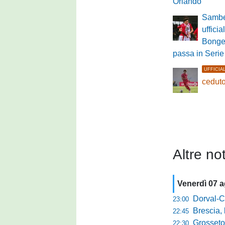
Orlando
Sambe
ufficia
Bongel
passa in Serie
UFFICIA
ceduto
Altre not
Venerdì 07 
Dorval-Catan
23:00
Brescia, l'a
22:45
Grosseto-Tau A
22:30