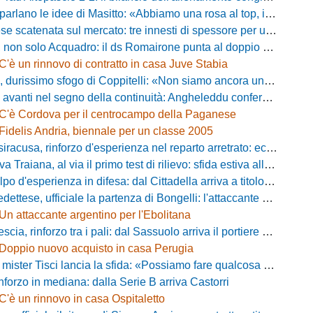
 le idee di Masitto: «Abbiamo una rosa al top, il pubblico del Lamberti ci spingerà lontano»
catenata sul mercato: tre innesti di spessore per un attacco da sogni
 solo Acquadro: il ds Romairone punta al doppio colpo Baldan-Volpicelli
C'è un rinnovo di contratto in casa Juve Stabia
simo sfogo di Coppitelli: «Non siamo ancora una squadra, ora serve tirare una riga!»
ti nel segno della continuità: Angheleddu confermato in panchina, in attacco arriva Loru
C'è Cordova per il centrocampo della Paganese
Fidelis Andria, biennale per un classe 2005
racusa, rinforzo d'esperienza nel reparto arretrato: ecco Orlando
aiana, al via il primo test di rilievo: sfida estiva allo Zecchini con il Grosseto
d'esperienza in difesa: dal Cittadella arriva a titolo definitivo Riccardo Gatti
ese, ufficiale la partenza di Bongelli: l'attaccante passa in Serie D
Un attaccante argentino per l'Ebolitana
ia, rinforzo tra i pali: dal Sassuolo arriva il portiere Gioele Zacchi
Doppio nuovo acquisto in casa Perugia
 Tisci lancia la sfida: «Possiamo fare qualcosa di storico e regalarci la trasferta a Genova»
inforzo in mediana: dalla Serie B arriva Castorri
C'è un rinnovo in casa Ospitaletto