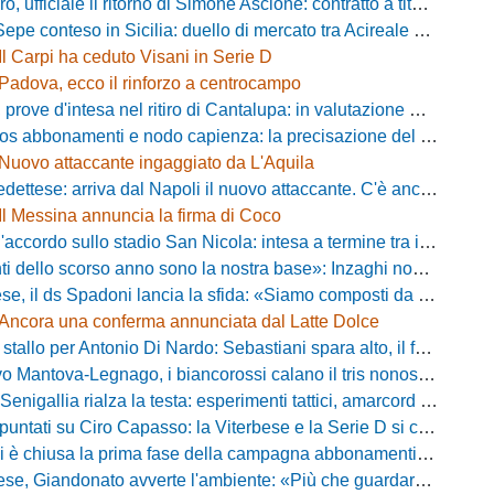
fficiale il ritorno di Simone Ascione: contratto a titolo definitivo fino al 2029
pe conteso in Sicilia: duello di mercato tra Acireale e Messina
Il Carpi ha ceduto Visani in Serie D
Padova, ecco il rinforzo a centrocampo
ove d'intesa nel ritiro di Cantalupa: in valutazione Blazevic e Anton
s abbonamenti e nodo capienza: la precisazione del club laniero
Nuovo attaccante ingaggiato da L'Aquila
ese: arriva dal Napoli il nuovo attaccante. C'è anche l'ufficialità
Il Messina annuncia la firma di Coco
cordo sullo stadio San Nicola: intesa a termine tra il Comune e il club di De Laurentiis
ello scorso anno sono la nostra base»: Inzaghi non si nasconde e carica l'ambiente
ds Spadoni lancia la sfida: «Siamo composti da elementi validi con motivazioni altissime»
Ancora una conferma annunciata dal Latte Dolce
llo per Antonio Di Nardo: Sebastiani spara alto, il futuro resta un enigma
tova-Legnago, i biancorossi calano il tris nonostante il gran caldo: il racconto de L'Arena
igallia rialza la testa: esperimenti tattici, amarcord e lo sguardo al Rimini
tati su Ciro Capasso: la Viterbese e la Serie D si contendono l'esterno ex Fiorentina
hiusa la prima fase della campagna abbonamenti: circa 400 tessere rinnovate in prelazione
o avverte l'ambiente: «Più che guardare chi avremo di fronte, mi interessa vedere la mia squadra migliorare giorno dopo giorno»