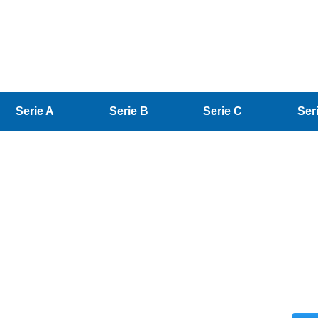
Serie A
Serie B
Serie C
Ser