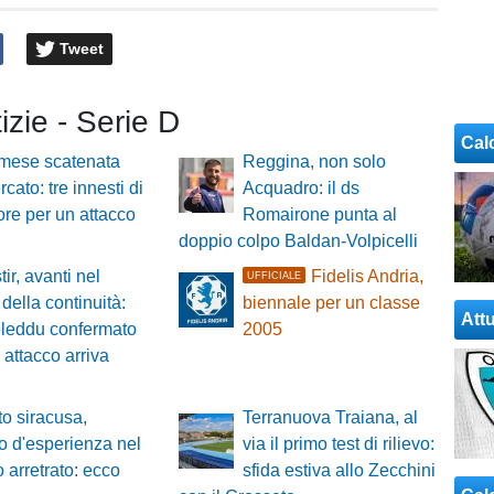
Tweet
tizie - Serie D
Cal
mese scatenata
Reggina, non solo
cato: tre innesti di
Acquadro: il ds
re per un attacco
Romairone punta al
doppio colpo Baldan-Volpicelli
ir, avanti nel
Fidelis Andria,
UFFICIALE
della continuità:
biennale per un classe
Attu
leddu confermato
2005
 attacco arriva
o siracusa,
Terranuova Traiana, al
zo d'esperienza nel
via il primo test di rilievo:
o arretrato: ecco
sfida estiva allo Zecchini