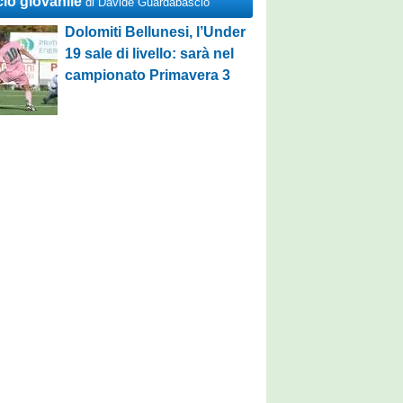
cio giovanile
di Davide Guardabascio
Dolomiti Bellunesi, l’Under
19 sale di livello: sarà nel
campionato Primavera 3