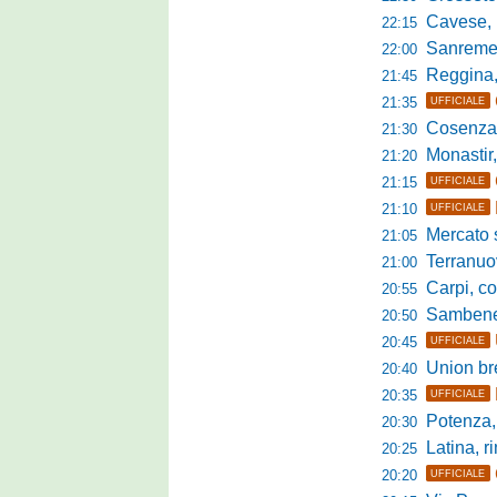
Cavese, parlano
22:15
Sanremese s
22:00
Reggina, non
21:45
21:35
UFFICIALE
Cosenza, duris
21:30
Monastir, avan
21:20
21:15
UFFICIALE
21:10
UFFICIALE
Mercato si
21:05
Terranuova Tr
21:00
Carpi, colpo 
20:55
Sambenedett
20:50
20:45
UFFICIALE
Union bresc
20:40
20:35
UFFICIALE
Potenza, mister
20:30
Latina, r
20:25
20:20
UFFICIALE