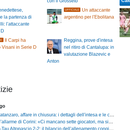
Cal
con il Grosseto
nedettese,
Un attaccante
UFFICIALE
le la partenza di
argentino per l'Ebolitana
li: l'attaccante
 D
Il Carpi ha
Reggina, prove d'intesa
LE
 Visani in Serie D
nel ritiro di Cantalupa: in
valutazione Blazevic e
Anton
izie
ago
zaro, affare in chiusura: i dettagli dell'intesa e le cifre dell'operazione
llarme di Corini: «Ci mancano sette giocatori, ma siamo una squadra forte»
ltopascio 2-2: il bilancio dell'allenamento congiunto e la risposta dei nuovi arrivi