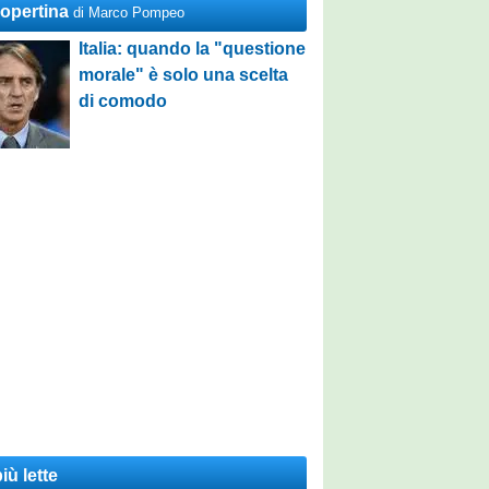
Copertina
di Marco Pompeo
Italia: quando la "questione
morale" è solo una scelta
di comodo
iù lette