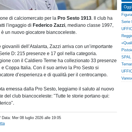
Oggi
one di calciomercato per la
Pro Sesto 1913
. Il club ha
tti l'ingaggio di
Federico Zazzi
, mediano classe 1997,
UFFIC
 è un nuovo giocatore biancoceleste.
 giovanili dell’Atalanta, Zazzi arriva con un’importante
Serie D: 215 presenze e 17 gol nella categoria.
agione con il Caldiero Terme ha collezionato 33 presenze
e Coppa Italia. Con il suo arrivo la Pro Sesto si
UFFIC
ocatore d’esperienza e di qualità per il centrocampo.
nota emessa dalla Pro Sesto, leggiamo il saluto al nuovo
te del club biancoceleste: "Tutte le storie portano qui:
erico".
/ Data:
Mer 08 luglio 2026 alle 19:05
tta