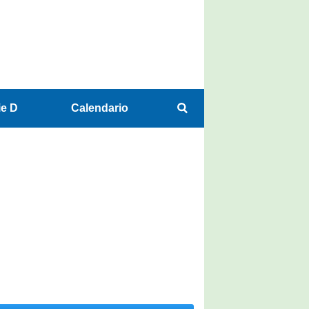
ie D
Calendario