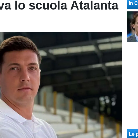
va lo scuola Atalanta
In 
Le p