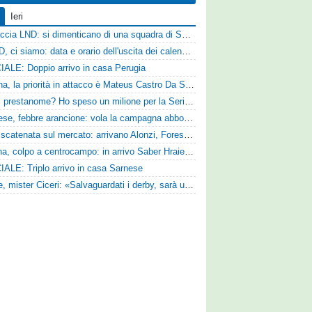
Ieri
Figuraccia LND: si dimenticano di una squadra di Serie D, è da rifare il programma Coppa Italia
Serie D, ci siamo: data e orario dell'uscita dei calendari ufficiali
IALE: Doppio arrivo in casa Perugia
Reggina, la priorità in attacco è Mateus Castro Da Silva: ore decisive per la fumata bianca
«Quali prestanome? Ho speso un milione per la Serie D»: Bandecchi rompe il silenzio sul futuro della Ternana
Pistoiese, febbre arancione: vola la campagna abbonamenti, superata quota 750 tessere
SPAL scatenata sul mercato: arrivano Alonzi, Foresta, Munaretto e Tobia
Ternana, colpo a centrocampo: in arrivo Saber Hraiech, per Scappini si attende l'accordo
IALE: Triplo arrivo in casa Sarnese
Varese, mister Ciceri: «Salvaguardati i derby, sarà un campionato avvincente»