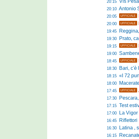
Vis Pesaro, u
20:15
Antonio Se
20:10
20:05
UFFICIALE
20:00
UFFICIALE
Reggina, pr
19:45
Prato, cao
19:30
19:15
UFFICIALE
Sambenedett
19:00
18:45
UFFICIALE
Bari, c'è l'ac
18:30
«I 72 punti d
18:15
Maceratese, il 
18:00
17:45
UFFICIALE
Pescara, sta
17:30
Test estivo Man
17:15
La Vigor Sen
17:00
Riflettori pun
16:45
Latina , si è c
16:30
Recanatese, Giandonat
16:15