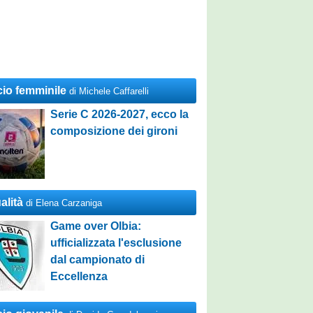
cio femminile
di Michele Caffarelli
Serie C 2026-2027, ecco la
composizione dei gironi
alità
di Elena Carzaniga
Game over Olbia:
ufficializzata l'esclusione
dal campionato di
Eccellenza