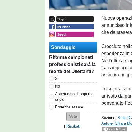
Nuova operazi
Segui
annunciato infa
Mi Piace
che da stasera
Segui
Cresciuto nelle
Sondaggio
esperienza in 
Riforma campionati
Nell’ultima st
professionisti sarà la
tra campionato 
morte dei Dilettanti?
assicura un gi
Si
No
In calce alla 
Aspettiamo di saperne
arrivato da par
di più
benvenuto Fed
Potrebbe essere
Sezione:
Serie D
Autore: Chiara Mo
[
Risultati
]
vedi letture