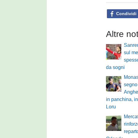
Condividi
Altre no
Sanre
sul mer
spesso
da sogni
Monast
segno 
Anghe
in panchina, in
Loru
Mercat
rinfor
repart