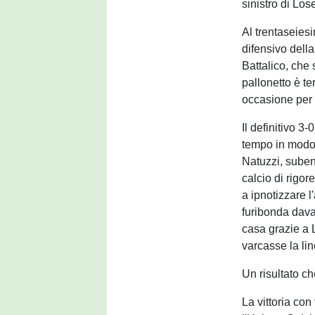
sinistro di Los
Al trentaseiesi
difensivo dell
Battalico, che 
pallonetto è te
occasione per r
Il definitivo 
tempo in modo 
Natuzzi, subent
calcio di rigor
a ipnotizzare l
furibonda dava
casa grazie a 
varcasse la lin
Un risultato c
La vittoria con 