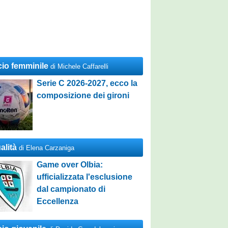
cio femminile
di Michele Caffarelli
Serie C 2026-2027, ecco la
composizione dei gironi
alità
di Elena Carzaniga
Game over Olbia:
ufficializzata l'esclusione
dal campionato di
Eccellenza