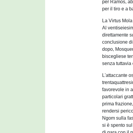
per Ramos, abil
per il tiro e a b
La Virtus Mola
Al ventiseiesi
direttamente s
conclusione di 
dopo, Mosquera
biscegliese ten
senza tuttavia 
L'attaccante o
trentaquattres
favorevole in a
particolari gra
prima frazione
rendersi peric
Ngom sulla fas
si è spento su
di gara con il 