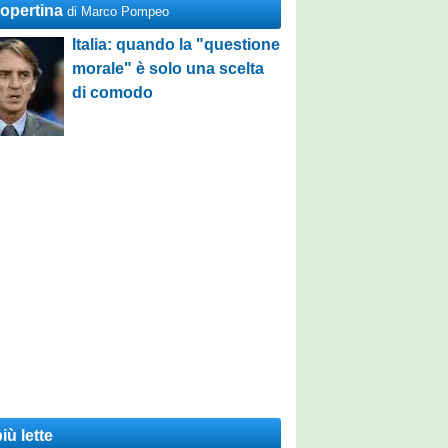
Copertina
di Marco Pompeo
Italia: quando la "questione
morale" è solo una scelta
di comodo
iù lette