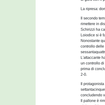
La ripresa: dom
Il secondo temp
rimettere in di
Schirizzi ha c
Loiodice si è 
Nonostante ques
controllo delle
sessantaquattr
L'attaccante ha
un controllo di
prima di conclud
2-0.
Il protagonista
settantacinque
concludendo ver
Il pallone è ri