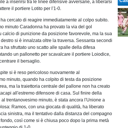
Cal
e a inserirsi tra le linee difensive avversarie, a liberarsi
attere il portiere Lotito per l'1-0.
 ha cercato di reagire immediatamente al colpo subito.
mo minuto Caradonna ha provato la via del gol
u calcio di punizione da posizione favorevole, ma la sua
destro si è innalzata oltre la traversa. Sessanta secondi
 ha sfruttato uno scatto alle spalle della difesa
tando un pallonetto per scavalcare il portiere Loiodice,
centrare il bersaglio.
spite si è reso pericoloso nuovamente al
imo minuto, quando ha colpito di testa da posizione
rea, ma la traiettoria centrale del pallone non ha creato
ttacapi all'estremo difensore di casa. Sul finire della
, al trentanovesimo minuto, è stata ancora l'Unione a
olosa: Ramos, con una giocata di qualità, ha liberato
cia sinistra, ma il tentativo dalla distanza del compagno
l fondo, così come si è chiusa poco dopo la prima metà
punteggio di 1-0.