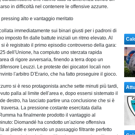
rso in difficoltà nel contenere le offensive azzurre.
: pressing alto e vantaggio meritato
collata immediatamente sui binari giusti per i padroni di
 imposto fin dalle battute iniziali un ritmo elevato. Al
Cal
i è registrato il primo episodio controverso della gara:
5 dell'Unione, ha compiuto uno sterzata rapida
l'area di rigore avversaria, finendo a terra dopo un
 difensore Leuzzi. Le proteste dei giocatori locali non
into l'arbitro D'Erario, che ha fatto proseguire il gioco.
zurro si è reso protagonista anche sette minuti più tardi,
Attu
uto palla al limite dell'area e, dopo essersi sistemato il
de destro, ha lasciato partire una conclusione che si è
 traversa. La pressione costante esercitata dalla
Rumma ha finalmente prodotto il vantaggio al
inuto: Diomandé ha condotto un'azione offensiva
a al piede e servendo un passaggio filtrante perfetto