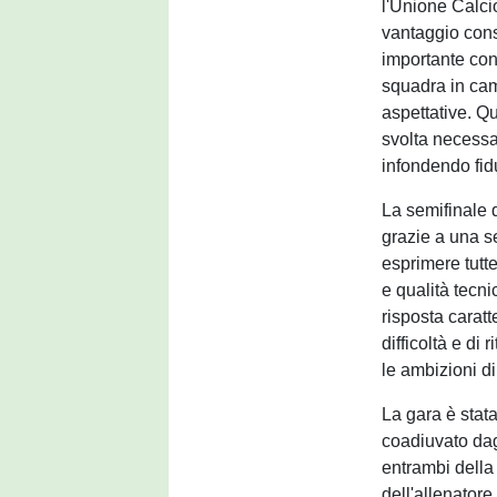
l'Unione Calcio
vantaggio cons
importante con
squadra in cam
aspettative. Q
svolta necessa
infondendo fid
La semifinale 
grazie a una s
esprimere tutte
e qualità tecni
risposta caratt
difficoltà e di
le ambizioni di
La gara è stata
coadiuvato da
entrambi della
dell'allenator