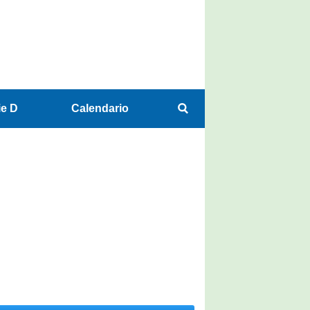
ie D
Calendario