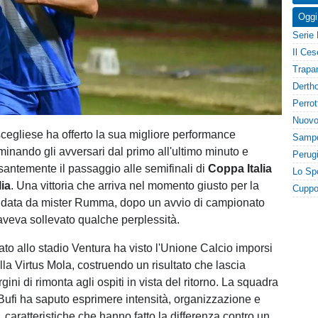
Oggi
cegliese ha offerto la sua migliore performance
minando gli avversari dal primo all'ultimo minuto e
antemente il passaggio alle semifinali di
Coppa Italia
lia
. Una vittoria che arriva nel momento giusto per la
idata da mister Rumma, dopo un avvio di campionato
aveva sollevato qualche perplessità.
ato allo stadio Ventura ha visto l'Unione Calcio imporsi
lla Virtus Mola, costruendo un risultato che lascia
ini di rimonta agli ospiti in vista del ritorno. La squadra
Bufi ha saputo esprimere intensità, organizzazione e
, caratteristiche che hanno fatto la differenza contro un