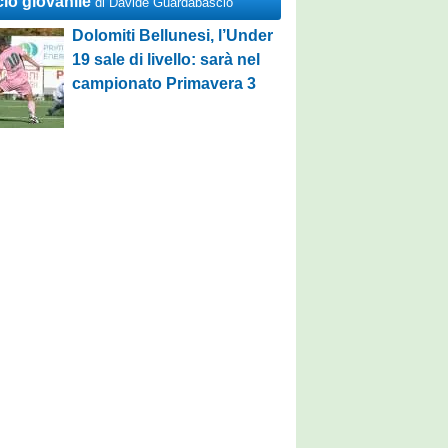
cio giovanile
di Davide Guardabascio
Dolomiti Bellunesi, l’Under
19 sale di livello: sarà nel
campionato Primavera 3