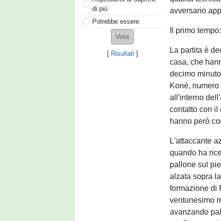
di più
avversario appa
Potrebbe essere
Il primo tempo
La partita è de
[
Risultati
]
casa, che hanno
decimo minuto s
Koné, numero 2
all'interno del
contatto con il
hanno però conv
L'attaccante az
quando ha ricev
pallone sul pie
alzata sopra la
formazione di 
ventunesimo m
avanzando pall