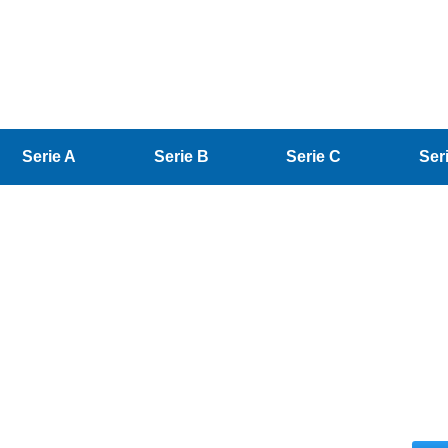
Serie A
Serie B
Serie C
Ser