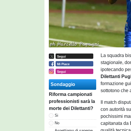
La squadra bis
Segui
stagionale, do
Mi Piace
ipotecando pes
Segui
Dilettanti Pug
formazione gu
Sondaggio
sottotono che 
Riforma campionati
professionisti sarà la
Il match disput
morte dei Dilettanti?
con autorità su
Si
pochissimi marg
capitanata da 
No
qualità tecnica
Aspettiamo di saperne