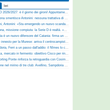
Ieri
Serie D 2026/2027: è il giorno dei gironi! Appuntamento fissato
Il Cesena smentisce Antonini: nessuna trattativa di cessione
Trapani, Antonini: «Sta emergendo un nuovo scandalo»
Derthona, missione compiuta: la Serie D è realtà. «Siamo una società seria»
Perrotta è un nuovo difensore del Catania: firma un contratto annuale
Nuovo innesto per la Murese: arriva il centrocampista Tomas Acosta
Sampdoria, Ferri a un passo dall'addio: il Nîmes lo cerca
Perugia, mercato in fermento: obiettivo Cisco per rinforzare la fascia
Lo Sporting Ponte rinforza la retroguardia con Cosimo Michele Rotondi
Cuppone nel mirino di tre club: Avellino, Sampdoria e Vicenza sull'attaccante dell'Entella