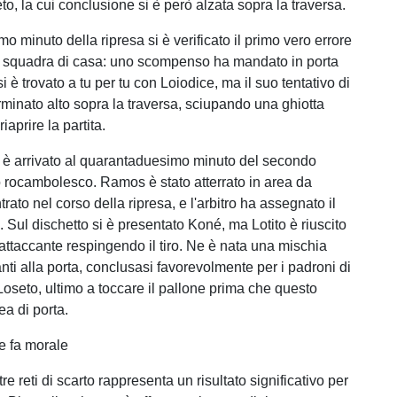
eto, la cui conclusione si è però alzata sopra la traversa.
mo minuto della ripresa si è verificato il primo vero errore
a squadra di casa: uno scompenso ha mandato in porta
si è trovato a tu per tu con Loiodice, ma il suo tentativo di
rminato alto sopra la traversa, sciupando una ghiotta
iaprire la partita.
3-0 è arrivato al quarantaduesimo minuto del secondo
rocambolesco. Ramos è stato atterrato in area da
rato nel corso della ripresa, e l'arbitro ha assegnato il
e. Sul dischetto si è presentato Koné, ma Lotito è riuscito
'attaccante respingendo il tiro. Ne è nata una mischia
nti alla porta, conclusasi favorevolmente per i padroni di
Loseto, ultimo a toccare il pallone prima che questo
ea di porta.
he fa morale
tre reti di scarto rappresenta un risultato significativo per