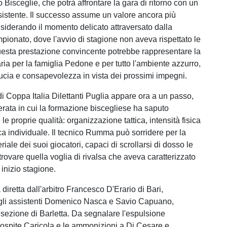
 Bisceglie, che potrà affrontare la gara di ritorno con un
istente. Il successo assume un valore ancora più
siderando il momento delicato attraversato dalla
pionato, dove l'avvio di stagione non aveva rispettato le
uesta prestazione convincente potrebbe rappresentare la
ria per la famiglia Pedone e per tutto l'ambiente azzurro,
ucia e consapevolezza in vista dei prossimi impegni.
di Coppa Italia Dilettanti Puglia appare ora a un passo,
erata in cui la formazione biscegliese ha saputo
 le proprie qualità: organizzazione tattica, intensità fisica
ca individuale. Il tecnico Rumma può sorridere per la
eriale dei suoi giocatori, capaci di scrollarsi di dosso le
 ritrovare quella voglia di rivalsa che aveva caratterizzato
 inizio stagione.
 diretta dall'arbitro Francesco D'Erario di Bari,
gli assistenti Domenico Nasca e Savio Capuano,
 sezione di Barletta. Da segnalare l'espulsione
e ospite Caricola e le ammonizioni a Di Cesare e