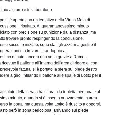
inio azzurro e tris liberatorio
o si è aperto con un tentativo della Virtus Mola di
scussione il risultato. Al quarantanovesimo minuto
alciato con precisione su punizione dalla distanza, ma
fatto trovare pronto respingendo la conclusione.
to sussulto iniziale, sono stati gli azzurri a gestire il
 operazioni e a trovare il raddoppio al
esimo minuto, ancora una volta grazie a Ramos.
 ricevuto il pallone all'interno dell'area di rigore e, con
 pregevole fattura, si è portato la sfera sul piede destro
ere a giro, infilando il pallone alle spalle di Lotito per il
 assoluto della serata ha sfiorato la tripletta personale al
simo minuto, quando si è inserito nuovamente in area
so la porta, ma questa volta Lotito è riuscito a opporsi.
masto però in zona pericolosa, arrivando sul piede