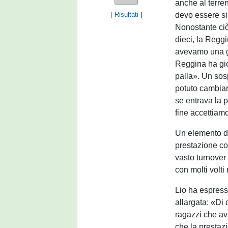
anche al terre
devo essere sin
[
Risultati
]
Nonostante ciò,
dieci, la Reggi
avevamo una gr
Reggina ha gio
palla». Un sos
potuto cambiar
se entrava la p
fine accettiamo
Un elemento di
prestazione co
vasto turnover
con molti volti
Lio ha espress
allargata: «Di 
ragazzi che av
che la prestaz