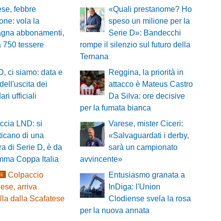
ese, febbre
«Quali prestanome? Ho
one: vola la
speso un milione per la
gna abbonamenti,
Serie D»: Bandecchi
a 750 tessere
rompe il silenzio sul futuro della
Ternana
D, ci siamo: data e
Reggina, la priorità in
dell'uscita dei
attacco è Mateus Castro
ri ufficiali
Da Silva: ore decisive
per la fumata bianca
ccia LND: si
Varese, mister Ciceri:
icano di una
«Salvaguardati i derby,
a di Serie D, è da
sarà un campionato
ramma Coppa Italia
avvincente»
Colpaccio
Entusiasmo granata a
LE
se, arriva
InDiga: l'Union
lla dalla Scafatese
Clodiense svela la rosa
per la nuova annata