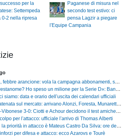
successo per la
Paganese di misura nel
atese: Settempeda
secondo test estivo: ci
a 0-2 nella ripresa
pensa Lagzir a piegare
l'Equipe Campania
izie
ago
ebbre arancione: vola la campagna abbonamenti, superata quota 750 tessere
me? Ho speso un milione per la Serie D»: Bandecchi rompe il silenzio sul futuro della Ternana
ci siamo: data e orario dell'uscita dei calendari ufficiali
nata sul mercato: arrivano Alonzi, Foresta, Munaretto e Tobia
bonese 3-0: Ciotti e Achour decidono il test amichevole di Lorica
olpo per l'attacco: ufficiale l'arrivo di Thomas Alberti
riorità in attacco è Mateus Castro Da Silva: ore decisive per la fumata bianca
inforzi per difesa e attacco: ecco Azarovs e Tourè