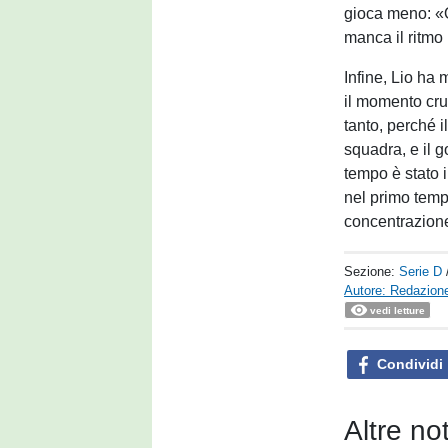
gioca meno: «O
manca il ritmo 
Infine, Lio ha 
il momento cru
tanto, perché i
squadra, e il g
tempo è stato i
nel primo tempo
concentrazione
Sezione:
Serie D
Autore: Redazione
vedi letture
Condividi
Altre no