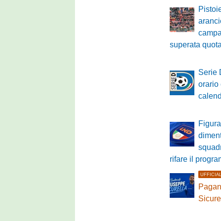
Pistoi
aranci
campa
superata quot
Serie 
orario 
calenda
Figura
diment
squadr
rifare il prog
UFFICIA
Pagane
Sicure