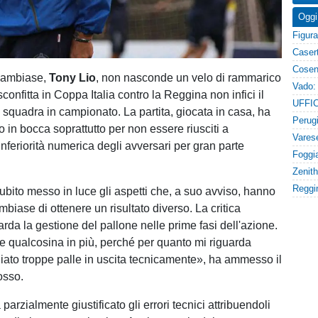
Oggi
 Sambiase,
Tony Lio
, non nasconde un velo di rammarico
confitta in Coppa Italia contro la Reggina non infici il
squadra in campionato. La partita, giocata in casa, ha
o in bocca soprattutto per non essere riusciti a
'inferiorità numerica degli avversari per gran parte
subito messo in luce gli aspetti che, a suo avviso, hanno
biase di ottenere un risultato diverso. La critica
arda la gestione del pallone nelle prime fasi dell'azione.
 qualcosina in più, perché per quanto mi riguarda
ato troppe palle in uscita tecnicamente», ha ammesso il
osso.
 parzialmente giustificato gli errori tecnici attribuendoli