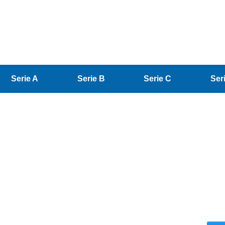
Serie A
Serie B
Serie C
Ser