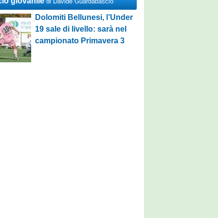
cio giovanile
di Davide Guardabascio
Dolomiti Bellunesi, l’Under
19 sale di livello: sarà nel
campionato Primavera 3