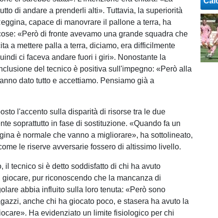
Cal
utto di andare a prenderli alti». Tuttavia, la superiorità
Reggina, capace di manovrare il pallone a terra, ha
 cose: «Però di fronte avevamo una grande squadra che
ta a mettere palla a terra, diciamo, era difficilmente
uindi ci faceva andare fuori i giri». Nonostante la
conclusione del tecnico è positiva sull'impegno: «Però alla
 hanno dato tutto e accettiamo. Pensiamo già a
posto l'accento sulla disparità di risorse tra le due
nte soprattutto in fase di sostituzione. «Quando fa un
ina è normale che vanno a migliorare», ha sottolineato,
me le riserve avversarie fossero di altissimo livello.
 il tecnico si è detto soddisfatto di chi ha avuto
di giocare, pur riconoscendo che la mancanza di
olare abbia influito sulla loro tenuta: «Però sono
agazzi, anche chi ha giocato poco, e stasera ha avuto la
giocare». Ha evidenziato un limite fisiologico per chi