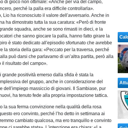
no di gioco non ottimale: «Anche per via del campo,
cero, perché la palla era difficile controllarla».
 Lio ha riconosciuto il valore dell'avversario. Anche in
na ha dimostrato tutta la sua caratura: «Però di fronte
ande squadra, anche se sono rimasti in dieci, e la
catori che sanno giocare la palla, hanno fatto girare la
Cal
piro è stato dedicato all'episodio sfortunato che avrebbe
e la storia della gara: «Peccato per la traversa, perché
alla può darsi che parlavamo di un’altra partita, però alla
 il risultato del campo».
 grande positività emerso dalla sfida è stata la
mplessiva del gruppo, anche in considerazione del
Attu
 e dell'impiego massiccio di giovani. Il Sambiase, pur
 nuovi, ha tenuto fede alla propria impostazione tattica.
o la sua ferma convinzione nella qualità della rosa
questo ero convinto, perché l’ho detto in settimana ai
remmo cambiato qualcosa, ma ero tranquillo e convinto
ione ci sarebbe stata». L'intenzione era chiara: «La