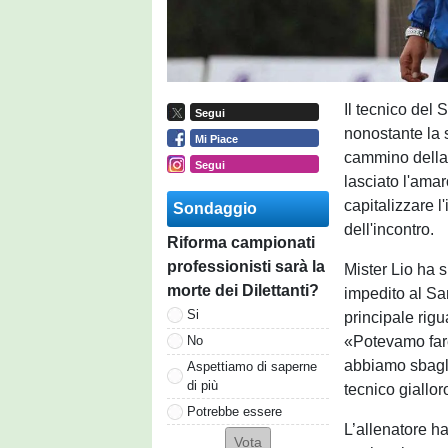
Il tecnico del
Segui
nonostante la s
Mi Piace
cammino della 
Segui
lasciato l'amar
capitalizzare l
Sondaggio
dell'incontro.
Riforma campionati
professionisti sarà la
Mister Lio ha 
morte dei Dilettanti?
impedito al Sam
Si
principale rigu
«Potevamo fare
No
abbiamo sbagli
Aspettiamo di saperne
di più
tecnico giallor
Potrebbe essere
L’allenatore ha