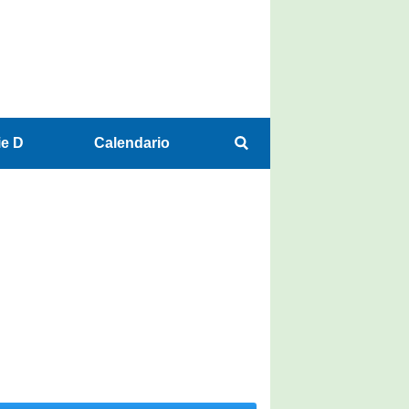
ie D
Calendario