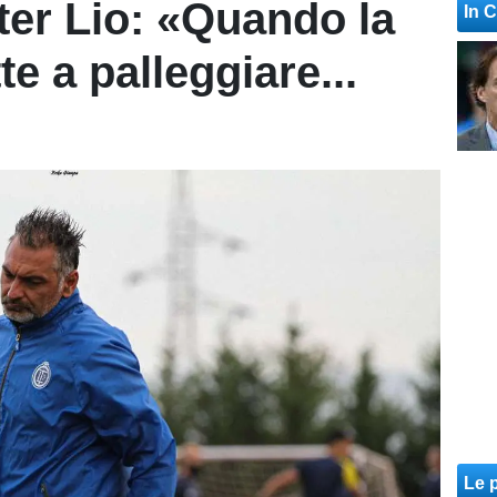
er Lio: «Quando la
In 
e a palleggiare...
Le p