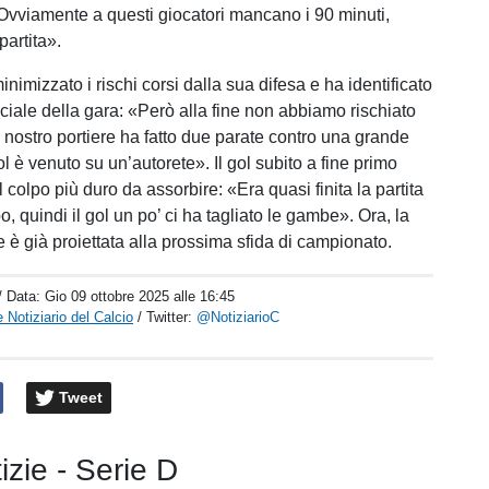
vviamente a questi giocatori mancano i 90 minuti,
partita».
minimizzato i rischi corsi dalla sua difesa e ha identificato
ciale della gara: «Però alla fine non abbiamo rischiato
l nostro portiere ha fatto due parate contro una grande
ol è venuto su un’autorete». Il gol subito a fine primo
l colpo più duro da assorbire: «Era quasi finita la partita
, quindi il gol un po’ ci ha tagliato le gambe». Ora, la
 è già proiettata alla prossima sfida di campionato.
/ Data:
Gio 09 ottobre 2025 alle 16:45
 Notiziario del Calcio
/ Twitter:
@NotiziarioC
Tweet
tizie - Serie D