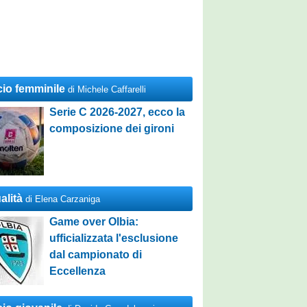
cio femminile
di Michele Caffarelli
Serie C 2026-2027, ecco la
composizione dei gironi
alità
di Elena Carzaniga
Game over Olbia:
ufficializzata l'esclusione
dal campionato di
Eccellenza