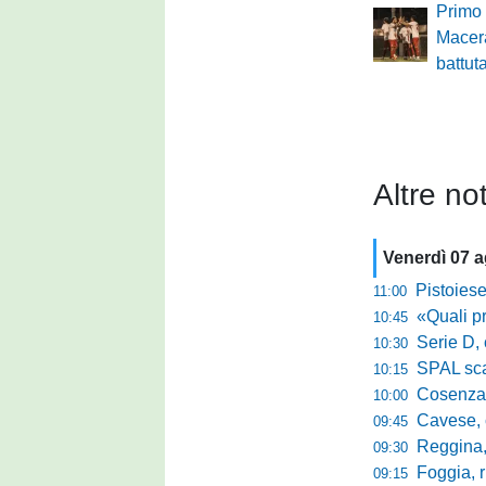
Primo 
Macer
battut
Altre not
Venerdì 07 
Pistoiese, f
11:00
«Quali prestano
10:45
Serie D, 
10:30
SPAL scate
10:15
Cosenza-Vi
10:00
Cavese, c
09:45
Reggina, la p
09:30
Foggia, r
09:15