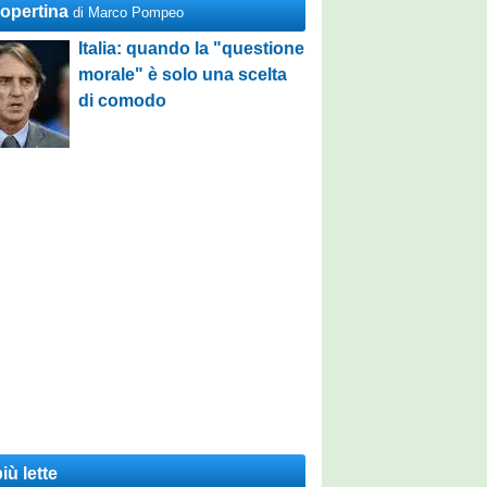
Copertina
di Marco Pompeo
Italia: quando la "questione
morale" è solo una scelta
di comodo
iù lette