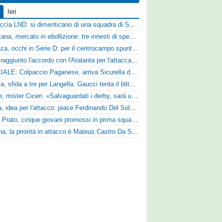
Ieri
Figuraccia LND: si dimenticano di una squadra di Serie D, è da rifare il programma Coppa Italia
Casertana, mercato in ebollizione: tre innesti di spessore per lo scacchiere di Vinicio Espinal
Cosenza, occhi in Serie D: per il centrocampo spunta anche Gerardo Di Gilio
Vado: raggiunto l'accordo con l'Atalanta per l'attaccante Frederick Samuel Ndongue
UFFICIALE: Colpaccio Paganese, arriva Sicurella dalla Scafatese
Perugia, sfida a tre per Langella: Gaucci tenta il blitz per il centrocampista del Cosenza
Varese, mister Ciceri: «Salvaguardati i derby, sarà un campionato avvincente»
Foggia, idea per l'attacco: piace Ferdinando Del Sole dell'Ascoli
Zenith Prato, cinque giovani promossi in prima squadra
Reggina, la priorità in attacco è Mateus Castro Da Silva: ore decisive per la fumata bianca