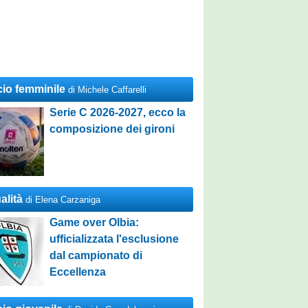
cio femminile
di Michele Caffarelli
Serie C 2026-2027, ecco la
composizione dei gironi
alità
di Elena Carzaniga
Game over Olbia:
ufficializzata l'esclusione
dal campionato di
Eccellenza