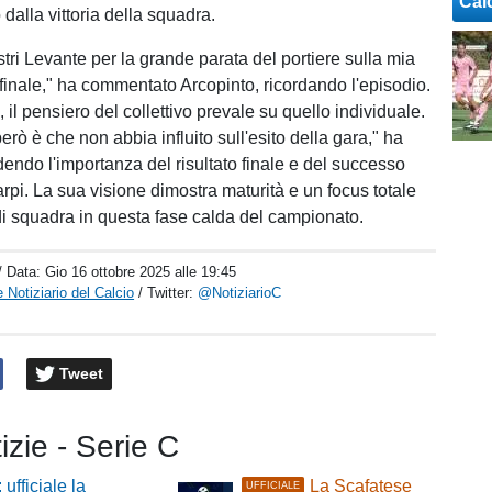
Cal
dalla vittoria della squadra.
tri Levante per la grande parata del portiere sulla mia
finale," ha commentato Arcopinto, ricordando l'episodio.
il pensiero del collettivo prevale su quello individuale.
erò è che non abbia influito sull'esito della gara," ha
dendo l'importanza del risultato finale e del successo
rpi. La sua visione dimostra maturità e un focus totale
 di squadra in questa fase calda del campionato.
/ Data:
Gio 16 ottobre 2025 alle 19:45
 Notiziario del Calcio
/ Twitter:
@NotiziarioC
Tweet
tizie - Serie C
 ufficiale la
La Scafatese
UFFICIALE