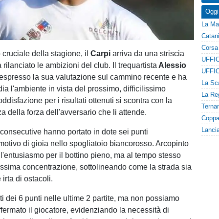
Oggi
cruciale della stagione, il
Carpi
arriva da una striscia
 rilanciato le ambizioni del club. Il trequartista
Alessio
espresso la sua valutazione sul cammino recente e ha
a l'ambiente in vista del prossimo, difficilissimo
disfazione per i risultati ottenuti si scontra con la
 della forza dell'avversario che li attende.
 consecutive hanno portato in dote sei punti
motivo di gioia nello spogliatoio biancorosso. Arcopinto
'entusiasmo per il bottino pieno, ma al tempo stesso
ssima concentrazione, sottolineando come la strada sia
irta di ostacoli.
i dei 6 punti nelle ultime 2 partite, ma non possiamo
affermato il giocatore, evidenziando la necessità di