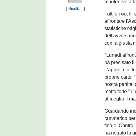
mantenere alta
[
Risultati
]
Tutti gli occhi
affrontare l'As
statistiche mig
dell'avversari
con la giusta m
"Lunedì affron
ha precisato il
L'approccio, tu
proprie carte.
nostra partita,
molto forte." L
al meglio il ma
Guardando indie
rammarico per 
finale. Contro 
ha negato la g