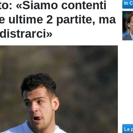
to: «Siamo contenti
In 
le ultime 2 partite, ma
istrarci»
Le p