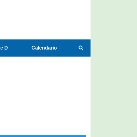
ie D
Calendario