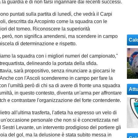
 la guardia e di non farsi ingannare dai recenti successi.
 sono puntati sulla partita di lunedì, che vedrà il Carpi
coli, descritta da Arcopinto come la squadra con le
liori del torneo. Riconoscere la superiorità
o, però, non significa arrendersi, ma scendere in campo
Cal
iscela di determinazione e rispetto.
tiamo la squadra con i migliori numeri del campionato,"
 trequartista, delineando la portata della sfida.
ttavia, sarà propositivo, senza rinunciare a giocarsi le
 "Anche con l'Ascoli scenderemo in campo per fare la
 con l'umiltà però di chi sa di avere di fronte una squadra
Attu
'umiltà, in questo contesto, diventa un'arma per affrontare
tch e contrastare l'organizzazione del forte contendente.
tro all'ultima trasferta, l'atleta ha espresso un velo di
un'occasione personale che non si è concretizzata nel
il Sestri Levante, un intervento prodigioso del portiere gli
ioia del gol, ma la delusione è stata subito messa in