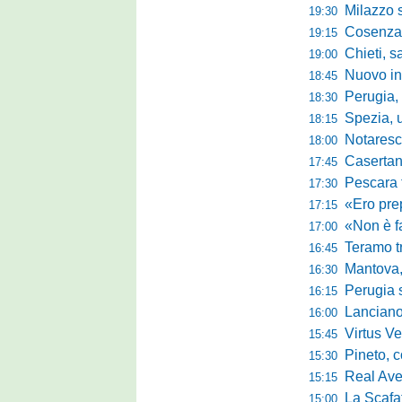
Milazzo subi
19:30
Cosenza-
19:15
Chieti, salva
19:00
Nuovo innes
18:45
Perugia, m
18:30
Spezia, ultim
18:15
Notaresco, ogg
18:00
Casertana, buon
17:45
Pescara tra c
17:30
«Ero preparato 
17:15
«Non è facile r
17:00
Teramo tra cam
16:45
Mantova, il q
16:30
Perugia sc
16:15
Lanciano, riv
16:00
Virtus Verona,
15:45
Pineto, conc
15:30
Real Aversa
15:15
La Scafatese c
15:00