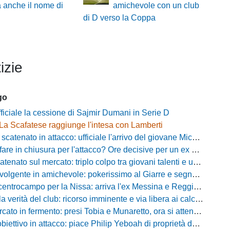
 anche il nome di
amichevole con un club
di D verso la Coppa
izie
go
fficiale la cessione di Sajmir Dumani in Serie D
La Scafatese raggiunge l'intesa con Lamberti
atenato in attacco: ufficiale l'arrivo del giovane Michele Madonna
are in chiusura per l'attacco? Ore decisive per un ex Pistoiese
nato sul mercato: triplo colpo tra giovani talenti e un grande ritorno
gente in amichevole: pokerissimo al Giarre e segnali importanti dal ritiro
trocampo per la Nissa: arriva l'ex Messina e Reggina Lamine Fofana
 verità del club: ricorso imminente e via libera ai calciatori
o in fermento: presi Tobia e Munaretto, ora si attende la seconda punta
iettivo in attacco: piace Philip Yeboah di proprietà del Monopoli