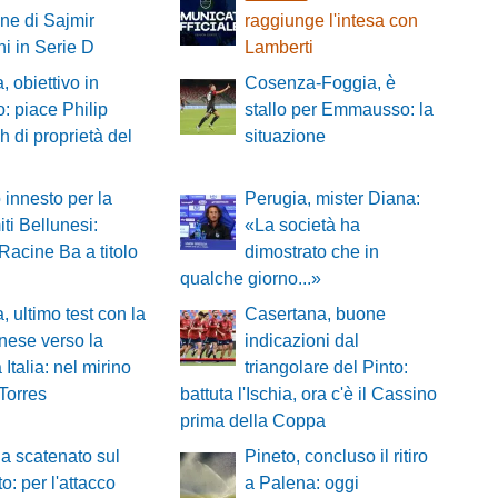
ne di Sajmir
raggiunge l'intesa con
i in Serie D
Lamberti
, obiettivo in
Cosenza-Foggia, è
o: piace Philip
stallo per Emmausso: la
 di proprietà del
situazione
innesto per la
Perugia, mister Diana:
ti Bellunesi:
«La società ha
Racine Ba a titolo
dimostrato che in
qualche giorno...»
, ultimo test con la
Casertana, buone
nese verso la
indicazioni dal
Italia: nel mirino
triangolare del Pinto:
 Torres
battuta l'Ischia, ora c'è il Cassino
prima della Coppa
a scatenato sul
Pineto, concluso il ritiro
o: per l'attacco
a Palena: oggi