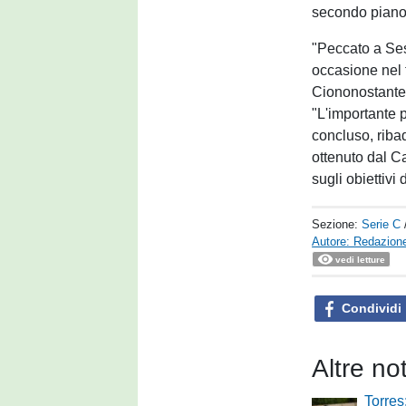
secondo piano 
"Peccato a Ses
occasione nel 
Ciononostante, 
"L'importante p
concluso, riba
ottenuto dal Ca
sugli obiettivi
Sezione:
Serie C
Autore: Redazione
vedi letture
Condividi
Altre no
Torres: