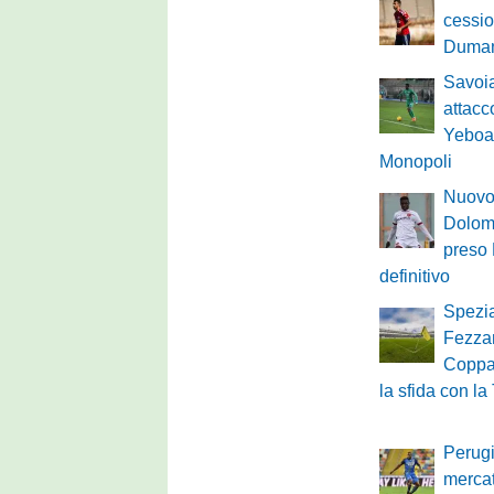
cessio
Duman
Savoia
attacc
Yeboah
Monopoli
Nuovo 
Dolomi
preso 
definitivo
Spezia
Fezza
Coppa 
la sfida con la
Perugi
mercat