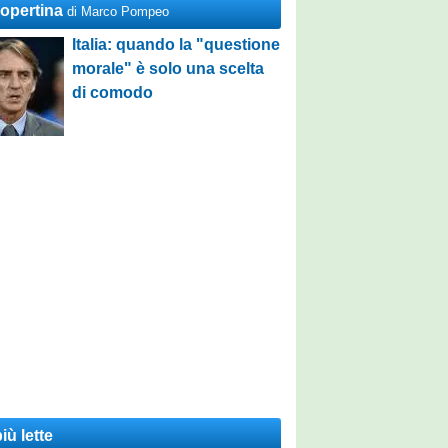
Copertina
di Marco Pompeo
Italia: quando la "questione
morale" è solo una scelta
di comodo
iù lette