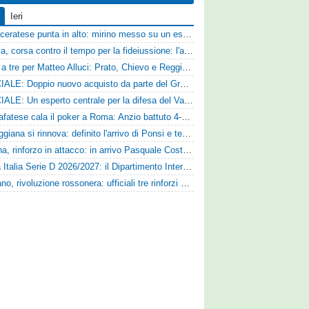
Ieri
La Maceratese punta in alto: mirino messo su un esperto centrocampista
Catania, corsa contro il tempo per la fideiussione: l'annuncio della società e le ragioni dello slittamento
Corsa a tre per Matteo Alluci: Prato, Chievo e Reggina sul centrocampista
UFFICIALE: Doppio nuovo acquisto da parte del Grosseto
UFFICIALE: Un esperto centrale per la difesa del Vado
La Scafatese cala il poker a Roma: Anzio battuto 4-1 con le reti di Palmieri, Esposito, Suhs e Maggio
La Reggiana si rinnova: definito l'arrivo di Ponsi e test con l'Alcione
Ternana, rinforzo in attacco: in arrivo Pasquale Costanzo dalla Paganese
Coppa Italia Serie D 2026/2027: il Dipartimento Interregionale corregge il tabellone, ecco i nuovi abbinamenti
Lanciano, rivoluzione rossonera: ufficiali tre rinforzi e nuovo assetto al vertice del club