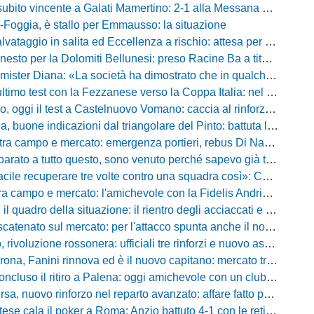
to vincente a Galati Mamertino: 2-1 alla Messana Riviera tra campo e mercato
Foggia, è stallo per Emmausso: la situazione
taggio in salita ed Eccellenza a rischio: attesa per i fondi e l'ipotesi Promozione
to per la Dolomiti Bellunesi: preso Racine Ba a titolo definitivo
ister Diana: «La società ha dimostrato che in qualche giorno...»
o test con la Fezzanese verso la Coppa Italia: nel mirino la sfida con la Torres
i il test a Castelnuovo Vomano: caccia al rinforzo in attacco tra Giampaolo e Palma
e indicazioni dal triangolare del Pinto: battuta l'Ischia, ora c'è il Cassino prima della Coppa
ampo e mercato: emergenza portieri, rebus Di Nardo e le manovre del ds Foggia
a tutto questo, sono venuto perché sapevo già tutto»: la carica di Nesta al popolo irpino
ecuperare tre volte contro una squadra così»: Calabro promuove il carattere del suo Padova
po e mercato: l'amichevole con la Fidelis Andria, le parole di Pelosi e l'idea Conti
uadro della situazione: il rientro degli acciaccati e le trattative di mercato
atenato sul mercato: per l'attacco spunta anche il nome di Okaka
oluzione rossonera: ufficiali tre rinforzi e nuovo assetto al vertice del club
 Fanini rinnova ed è il nuovo capitano: mercato tra colpi esperti e l'addio a Daffara
luso il ritiro a Palena: oggi amichevole con un club di D verso la Coppa
, nuovo rinforzo nel reparto avanzato: affare fatto per Della Pietra
ala il poker a Roma: Anzio battuto 4-1 con le reti di Palmieri, Esposito, Suhs e Maggio