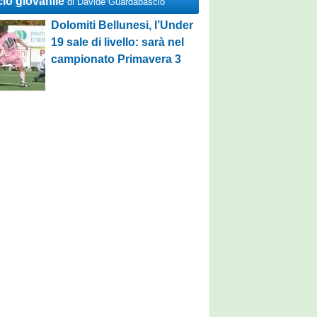
cio giovanile
di Davide Guardabascio
Dolomiti Bellunesi, l’Under
19 sale di livello: sarà nel
campionato Primavera 3