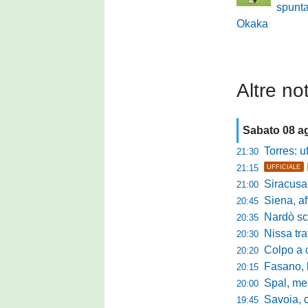
spunta
Okaka
Altre not
Sabato 08 a
Torres: u
21:30
21:15
UFFICIALE
Siracusa sc
21:00
Siena, aff
20:45
Nardò scate
20:35
Nissa travol
20:30
Colpo a cen
20:20
Fasano, la
20:15
Spal, mercat
20:00
Savoia, ob
19:45