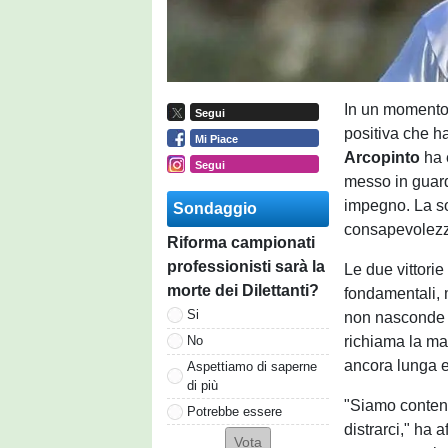
In un momento 
Segui
positiva che ha
Mi Piace
Arcopinto
ha 
Segui
messo in guardi
impegno. La sod
Sondaggio
consapevolezza
Riforma campionati
professionisti sarà la
Le due vittorie
morte dei Dilettanti?
fondamentali, 
Si
non nasconde l
richiama la ma
No
ancora lunga e 
Aspettiamo di saperne
di più
"Siamo content
Potrebbe essere
distrarci," ha 