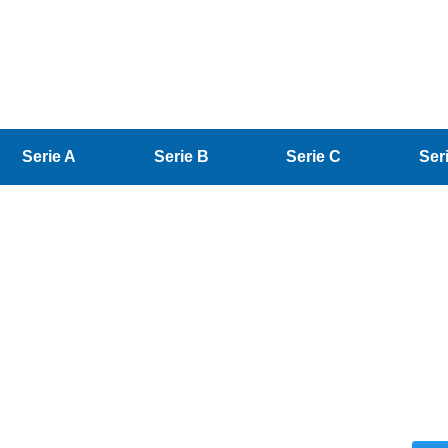
Serie A
Serie B
Serie C
Ser