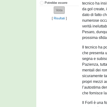
Potrebbe essere
tecnico ha insi
da gol create, i
dato di fatto 
[
Risultati
]
numerose occas
verità inelutta
Pesaro, dunque
prossima sfida 
Il tecnico ha p
che presenta un
segna e subisc
Pazienza, tutta
mentali dei ro
sicuramente t
propri mezzi a
l’autostima de
che fornisce la
Il Forlì è una