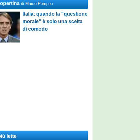
Copertina
di Marco Pompeo
Italia: quando la "questione
morale" è solo una scelta
di comodo
iù lette