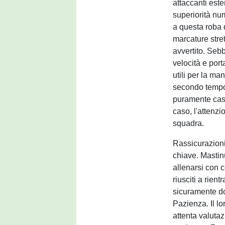
attaccanti este
superiorità nu
a questa roba 
marcature stret
avvertito. Sebb
velocità e por
utili per la ma
secondo tempo, 
puramente casua
caso, l'attenzi
squadra.
Rassicurazioni
chiave. Mastinu
allenarsi con 
riusciti a rien
sicuramente do
Pazienza. Il lo
attenta valutaz