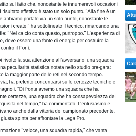
stito sul fatto che, nonostante le innumerevoli occasioni
l risultato effettivo è stato un solo punto. "Alla fine è un
Attu
che abbiamo portato via un solo punto, nonostante le
ioni create," ha sottolineato il tecnico, rimarcando una
bile: "Nel calcio conta questo, purtroppo." L’esperienza di
, deve essere una fonte di energia per costruire la
contro il Forlì.
oi rivolto la sua attenzione all’avversario, una squadra
Cal
a peculiarità statistica notata nello studio pre-gara:
e la maggior parte delle reti nel secondo tempo.
via, ha preferito concentrarsi sulle certezze tecniche e
magnoli. "Di fronte avremo una squadra che ha
ante certezze, una squadra che ha consapevolezza dei
cquisita nel tempo," ha commentato. L’entusiasmo e
rivano anche dalla vittoria del campionato precedente,
 giusta spinta per affrontare la Lega Pro.
 formazione "veloce, una squadra rapida," che vanta