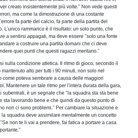
'aver creato insistentemente più volte." Non vede questi
rrori, ma come la dimostrazione di una costante
'errore fa parte del calcio, fa parte della partita del
o. L'unico rammarico è il risultato: un solo punto, che
re a sentirsi appagati, ma deve essere "solo una fonte
 andare a costruire una partita domani che ci deve
endere quei punti che questi ragazzi meritano."
si sulla condizione atletica. Il ritmo di gioco, secondo il
o mantenuto alto per tutti i 90 minuti, non solo nel
 come poteva sembrare a causa delle maggiori
l. Mantenere un tale ritmo per l'intera durata della gara,
i subentrati, è un segnale che "la squadra sta sta bene
e sta lavorando bene e che quindi da questo punto di
ono non ci sono problemi." Per cambiare la situazione e
ù, la squadra deve assimilare mentalmente un concetto
Se non te li vai a prendere, fai fatica a portare a casa
portante."