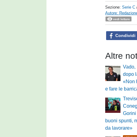
Sezione:
Serie C
Autore: Redazione
vedi letture
Condividi
Altre no
Vado, 
dopo l
«Non 
e fare le barri
Trevis
Conegl
Gorini
buoni spunti, 
da lavorare»