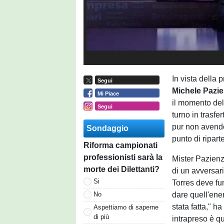
In vista della 
Segui
Michele Pazi
Mi Piace
il momento del
Segui
turno in trasfe
pur non avendo
Sondaggio
punto di ripart
Riforma campionati
professionisti sarà la
Mister Pazienz
morte dei Dilettanti?
di un avversari
Si
Torres deve fu
dare quell'ene
No
stata fatta," 
Aspettiamo di saperne
di più
intrapreso è qu