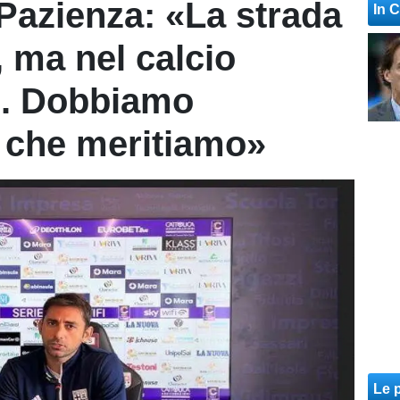
 Pazienza: «La strada
In 
, ma nel calcio
i. Dobbiamo
ò che meritiamo»
Le p