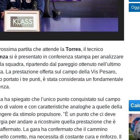
Oggi
prossima partita che attende la
Torres
, il tecnico
enza
si è presentato in conferenza stampa per analizzare
la squadra, ripartendo dal pareggio ottenuto nell’ultimo
rta. La prestazione offerta sul campo della Vis Pesaro,
 portato i tre punti, è stata considerata un fondamentale
enza.
a ha spiegato che l’unico punto conquistato sul campo
Cal
o di valore e con caratteristiche analoghe a quelle della
ngere da stimolo propulsore. "È un punto che ci deve
rgia per andare a ricostruire quella prestazione che è
ha affermato. La gara ha confermato che il cammino
ello corretto, ma necessita di costante cura e rinforzo. Il