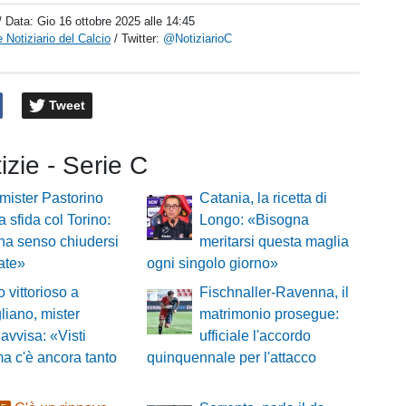
/ Data:
Gio 16 ottobre 2025 alle 14:45
 Notiziario del Calcio
/ Twitter:
@NotiziarioC
Tweet
tizie - Serie C
mister Pastorino
Catania, la ricetta di
a sfida col Torino:
Longo: «Bisogna
ha senso chiudersi
meritarsi questa maglia
cate»
ogni singolo giorno»
o vittorioso a
Fischnaller-Ravenna, il
iano, mister
matrimonio prosegue:
 avvisa: «Visti
ufficiale l'accordo
ma c'è ancora tanto
quinquennale per l'attacco