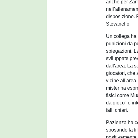
anche per Zam
nell’allenament
disposizione. P
Stevanello.
Un collega ha 
punizioni da pos
spiegazioni. La
sviluppate pre
dall'area. La s
giocatori, che
vicine all'area,
mister ha espres
fisici come Mu
da gioco" o int
falli chiari.
Pazienza ha co
sposando la fi
positivamente d