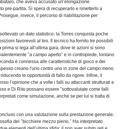
bataro, che aveva accusato un’elongazione
o pre-partita. Si spera di recuperarlo e rimetterlo a
rosegue, invece, il percorso di riabilitazione per
sollevato un dato statistico: la Torres conquista poche
izioni favorevoli al tiro. Il tecnico ha fornito tre possibili
 prima si lega all'ultima gara, dove le azioni si sono
valentemente "a campo aperto" e in contropiede, lontano
econda è connessa alle caratteristiche di gioco e dei
 spesso creano l'uno contro uno in zone del campo meno
 riducendo le opportunità di fallo da rigore. Infine, il
so l'opinione che a volte i falli su attaccanti strutturati e
sso e Di Rito possano essere "sottovalutate come falli
erpretati come simulazione, anche se per lui si tratta di
ncluso con una valutazione sulla prestazione generale,
losofia del "bicchiere mezzo pieno." Ha interpretato
ue elementi dell'ultima sfida: il non aver subito reti e,