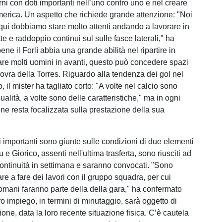
rni con doti importanti nell’uno contro uno e nel creare
merica. Un aspetto che richiede grande attenzione: "Noi
qui dobbiamo stare molto attenti andando a lavorare in
te e raddoppio continui sul sulle fasce laterali," ha
ene il Forlì abbia una grande abilità nel ripartire in
tare molti uomini in avanti, questo può concedere spazi
novra della Torres. Riguardo alla tendenza dei gol nel
il mister ha tagliato corto: "A volte nel calcio sono
lità, a volte sono delle caratteristiche," ma in ogni
one resta focalizzata sulla prestazione della sua
 importanti sono giunte sulle condizioni di due elementi
 e Giorico, assenti nell'ultima trasferta, sono riusciti ad
continuità in settimana e saranno convocati. "Sono
trare a fare dei lavori con il gruppo squadra, per cui
mani faranno parte della della gara," ha confermato
ro impiego, in termini di minutaggio, sarà oggetto di
ione, data la loro recente situazione fisica. C’è cautela