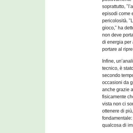
soprattutto, "l
episodi come e
pericolosità. "L
gioco," ha dett
non deve porta
di energia per
portare al ripr
Infine, un’anali
tecnico, è stat
secondo tempo
occasioni da go
anche grazie a
fisicamente ch
vista non ci s
ottenere di pi
fondamentale: "
qualcosa di im