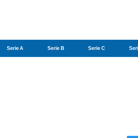
Serie A
Serie B
Serie C
Ser