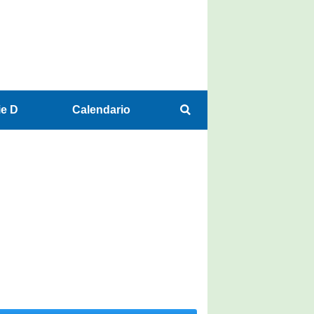
ie D
Calendario