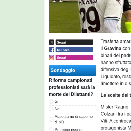
Trasferta amara
Segui
il
Gravina
con 
Mi Piace
binari dei padr
Segui
hanno sfruttato
difensiva degli
Sondaggio
Liquidato, rest
Riforma campionati
rimettere in d
professionisti sarà la
morte dei Dilettanti?
Le scelte dei 
Si
Mister Ragno, 
No
Colzani tra i 
Aspettiamo di saperne
Viti. A centro
di più
protagonista Mo
Potrebbe essere