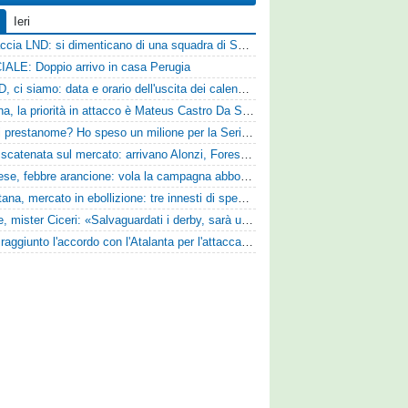
Ieri
Figuraccia LND: si dimenticano di una squadra di Serie D, è da rifare il programma Coppa Italia
IALE: Doppio arrivo in casa Perugia
Serie D, ci siamo: data e orario dell'uscita dei calendari ufficiali
Reggina, la priorità in attacco è Mateus Castro Da Silva: ore decisive per la fumata bianca
«Quali prestanome? Ho speso un milione per la Serie D»: Bandecchi rompe il silenzio sul futuro della Ternana
SPAL scatenata sul mercato: arrivano Alonzi, Foresta, Munaretto e Tobia
Pistoiese, febbre arancione: vola la campagna abbonamenti, superata quota 750 tessere
Casertana, mercato in ebollizione: tre innesti di spessore per lo scacchiere di Vinicio Espinal
Varese, mister Ciceri: «Salvaguardati i derby, sarà un campionato avvincente»
Vado: raggiunto l'accordo con l'Atalanta per l'attaccante Frederick Samuel Ndongue