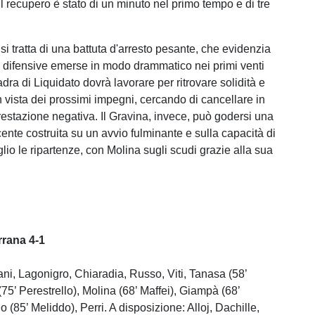
 Il recupero è stato di un minuto nel primo tempo e di tre
si tratta di una battuta d'arresto pesante, che evidenzia
tà difensive emerse in modo drammatico nei primi venti
dra di Liquidato dovrà lavorare per ritrovare solidità e
 vista dei prossimi impegni, cercando di cancellare in
prestazione negativa. Il Gravina, invece, può godersi una
cente costruita su un avvio fulminante e sulla capacità di
glio le ripartenze, con Molina sugli scudi grazie alla sua
rrana 4-1
ani, Lagonigro, Chiaradia, Russo, Viti, Tanasa (58’
75’ Perestrello), Molina (68’ Maffei), Giampà (68’
 (85’ Meliddo), Perri. A disposizione: Alloj, Dachille,