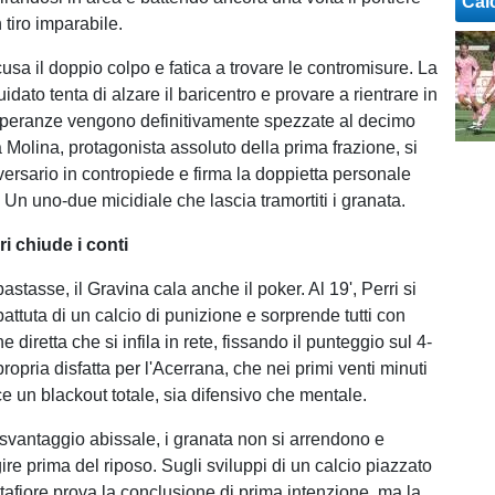
Cal
 tiro imparabile.
usa il doppio colpo e fatica a trovare le contromisure. La
idato tenta di alzare il baricentro e provare a rientrare in
 speranze vengono definitivamente spezzate al decimo
 Molina, protagonista assoluto della prima frazione, si
versario in contropiede e firma la doppietta personale
. Un uno-due micidiale che lascia tramortiti i granata.
ri chiude i conti
tasse, il Gravina cala anche il poker. Al 19', Perri si
battuta di un calcio di punizione e sorprende tutti con
 diretta che si infila in rete, fissando il punteggio sul 4-
ropria disfatta per l'Acerrana, che nei primi venti minuti
e un blackout totale, sia difensivo che mentale.
svantaggio abissale, i granata non si arrendono e
ire prima del riposo. Sugli sviluppi di un calcio piazzato
otafiore prova la conclusione di prima intenzione, ma la