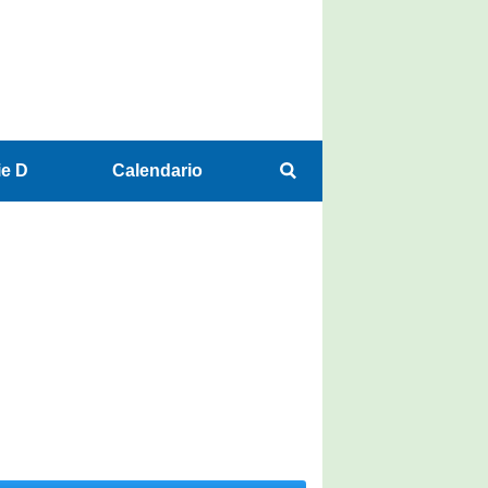
ie D
Calendario