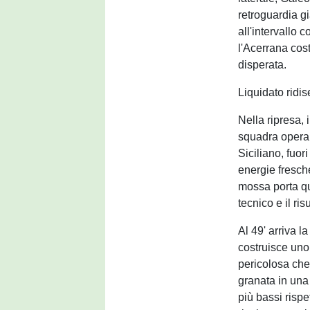
retroguardia gi
all'intervallo 
l'Acerrana cost
disperata.
Liquidato ridi
Nella ripresa, 
squadra opera
Siciliano, fuor
energie fresch
mossa porta qua
tecnico e il r
Al 49' arriva l
costruisce uno 
pericolosa che 
granata in una
più bassi risp