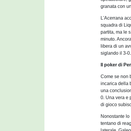
granata con un
L'Acerrana acc
squadra di Liqu
partita, ma le
minuto. Ancora
libera di un av
siglando il 3-0
Il poker di Per
Come se non bas
incarica della 
una conclusione
0. Una vera e p
di gioco subisc
Nonostante lo 
tentano di reag
laterale, Gale