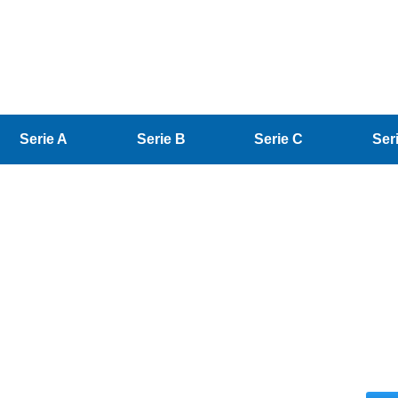
Serie A
Serie B
Serie C
Ser