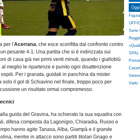
Oggi
UFFIC
 per l'
Acerrana
, che esce sconfitta dal confronto contro
un pesante 4-1. Una partita che si è indirizzata sui
oni di casa già nei primi venti minuti, quando i gialloblù
 al meglio le ripartenze e punito ogni disattenzione
 ospiti. Per i granata, guidati in panchina da mister
a solo il gol di Schiavino nel finale, troppo poco per
iscussione un risultato ormai compromesso.
tecnici
alla guida del Gravina, ha schierato la sua squadra con
pali, difesa composta da Lagonigro, Chiaradia, Russo e
campo hanno agito Tanasa, Alba, Giampà e il grande
lina, mentre in attacco sono partiti titolari Gnago e