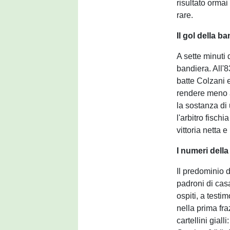
risultato ormai
rare.
Il gol della b
A sette minuti 
bandiera. All'8
batte Colzani e
rendere meno a
la sostanza di
l'arbitro fischi
vittoria netta e
I numeri della
Il predominio d
padroni di cas
ospiti, a testi
nella prima fraz
cartellini gial