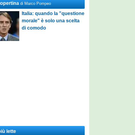
Copertina
di Marco Pompeo
Italia: quando la "questione
morale" è solo una scelta
di comodo
iù lette