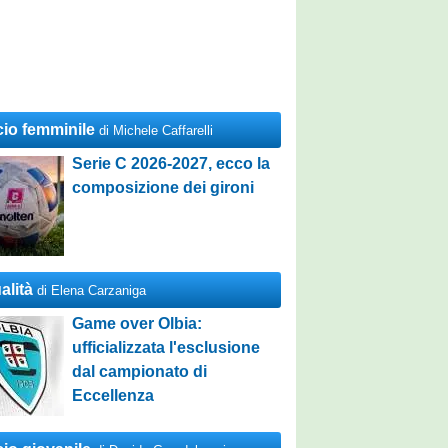
cio femminile
di Michele Caffarelli
Serie C 2026-2027, ecco la
composizione dei gironi
alità
di Elena Carzaniga
Game over Olbia:
ufficializzata l'esclusione
dal campionato di
Eccellenza