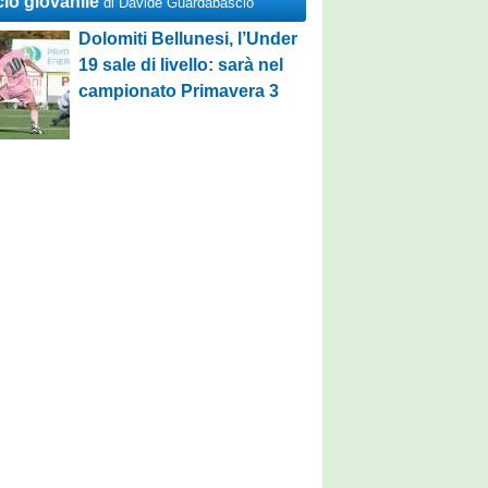
cio giovanile
di Davide Guardabascio
Dolomiti Bellunesi, l’Under
19 sale di livello: sarà nel
campionato Primavera 3