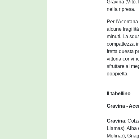
Gravina (Viti).
nella ripresa.
Per l'Acerrana 
alcune fragili
minuti. La squa
compattezza in
fretta questa 
vittoria convin
sfruttare al me
doppietta.
Il tabellino
Gravina - Ace
Gravina
: Colz
Llamas), Alba (
Molinar), Gnago