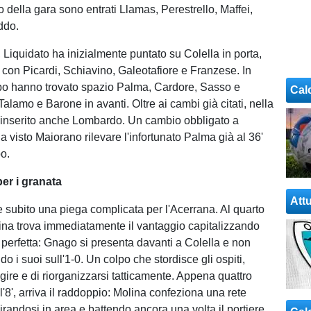
o della gara sono entrati Llamas, Perestrello, Maffei,
ddo.
 Liquidato ha inizialmente puntato su Colella in porta,
a con Picardi, Schiavino, Galeotafiore e Franzese. In
o hanno trovato spazio Palma, Cardore, Sasso e
Cal
alamo e Barone in avanti. Oltre ai cambi già citati, nella
o inserito anche Lombardo. Un cambio obbligato a
 visto Maiorano rilevare l'infortunato Palma già al 36'
o.
er i granata
Attu
 subito una piega complicata per l'Acerrana. Al quarto
vina trova immediatamente il vantaggio capitalizzando
 perfetta: Gnago si presenta davanti a Colella e non
do i suoi sull'1-0. Un colpo che stordisce gli ospiti,
gire e di riorganizzarsi tatticamente. Appena quattro
l'8', arriva il raddoppio: Molina confeziona una rete
irandosi in area e battendo ancora una volta il portiere