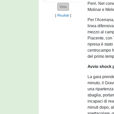
Perri. Nel cors
Molinar e Meli
[
Risultati
]
Per l'Acerrana,
linea difensiv
mezzo al camp
Piacente, con T
ripresa è stat
centrocampo ha
del primo temp
Avvio shock p
La gara prende
minuto, il Gra
una ripartenza
sbaglia, portan
incapaci di rea
minuti dopo, al
spettacolare, g