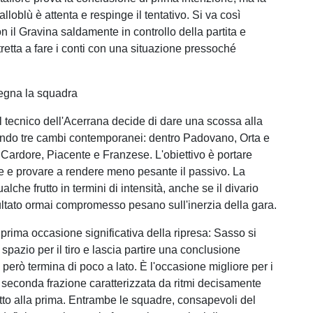
alloblù è attenta e respinge il tentativo. Si va così
con il Gravina saldamente in controllo della partita e
retta a fare i conti con una situazione pressoché
segna la squadra
il tecnico dell'Acerrana decide di dare una scossa alla
ndo tre cambi contemporanei: dentro Padovano, Orta e
i Cardore, Piacente e Franzese. L'obiettivo è portare
e e provare a rendere meno pesante il passivo. La
lche frutto in termini di intensità, anche se il divario
isultato ormai compromesso pesano sull'inerzia della gara.
a prima occasione significativa della ripresa: Sasso si
spazio per il tiro e lascia partire una conclusione
però termina di poco a lato. È l'occasione migliore per i
 seconda frazione caratterizzata da ritmi decisamente
etto alla prima. Entrambe le squadre, consapevoli del