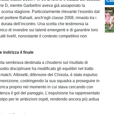
Cal
rie D, mentre Garbellini aveva già assaporato la
 scorsa stagione. Particolarmente rilevante l'esordio dal
l portiere Bahadi, anch'egli classe 2008, rimasto tra i
ra durata dell'incontro. Una scelta che testimonia la
nico di investire sui talenti emergenti e di garantire loro
lti livelli, nonostante il contesto competitivo non
 indirizza il finale
ta sembrava destinata a chiudersi sul risultato di
odio disciplinare ha modificato gli equilibri nel tratto
match. Albisetti, difensore del Chisola, è stato espulso
onizione, costringendo la sua squadra a proseguire in
merica proprio nel momento in cui stava cercando con
tenza il gol del pareggio. L'espulsione ha rappresentato
olpo per le ambizioni ospiti, rendendo ancora più ardua