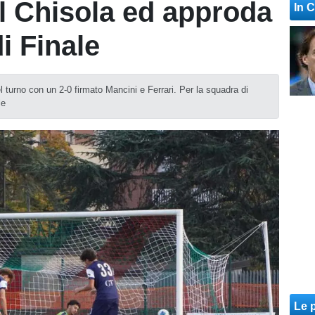
il Chisola ed approda
In 
i Finale
l turno con un 2-0 firmato Mancini e Ferrari. Per la squadra di
le
Le p