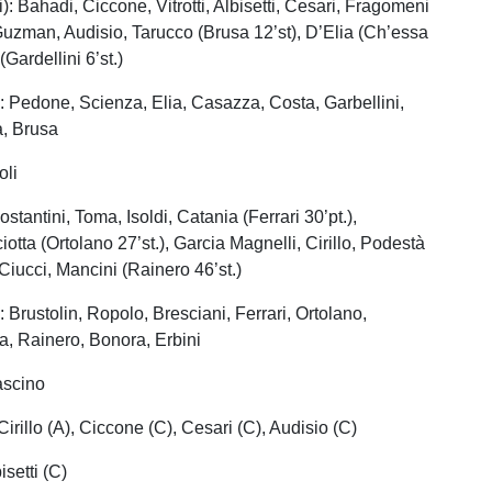
ri): Bahadi, Ciccone, Vitrotti, Albisetti, Cesari, Fragomeni
, Guzman, Audisio, Tarucco (Brusa 12’st), D’Elia (Ch’essa
 (Gardellini 6’st.)
: Pedone, Scienza, Elia, Casazza, Costa, Garbellini,
a, Brusa
oli
 Costantini, Toma, Isoldi, Catania (Ferrari 30’pt.),
iotta (Ortolano 27’st.), Garcia Magnelli, Cirillo, Podestà
, Ciucci, Mancini (Rainero 46’st.)
 Brustolin, Ropolo, Bresciani, Ferrari, Ortolano,
, Rainero, Bonora, Erbini
ascino
rillo (A), Ciccone (C), Cesari (C), Audisio (C)
isetti (C)