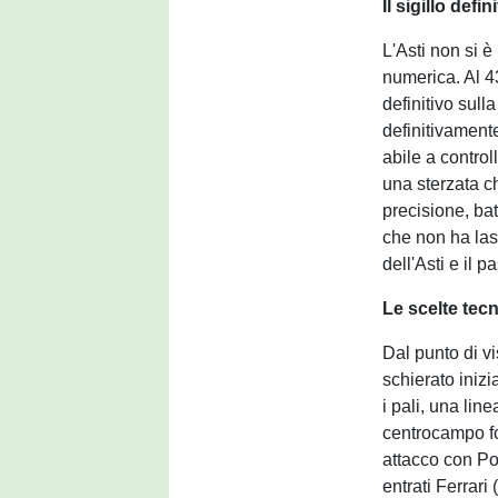
Il sigillo defin
L'Asti non si è
numerica. Al 43
definitivo sull
definitivamente
abile a control
una sterzata c
precisione, ba
che non ha lasc
dell'Asti e il 
Le scelte tecn
Dal punto di vi
schierato iniz
i pali, una lin
centrocampo fo
attacco con Po
entrati Ferrari