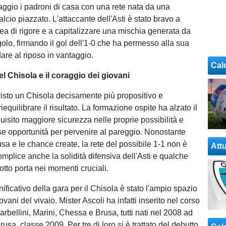
taggio i padroni di casa con una rete nata da una
alcio piazzato. L'attaccante dell'Asti è stato bravo a
area di rigore e a capitalizzare una mischia generata da
golo, firmando il gol dell'1-0 che ha permesso alla sua
are al riposo in vantaggio.
Cal
l Chisola e il coraggio dei giovani
visto un Chisola decisamente più propositivo e
iequilibrare il risultato. La formazione ospite ha alzato il
uisito maggiore sicurezza nelle proprie possibilità e
rse opportunità per pervenire al pareggio. Nonostante
fusa e le chance create, la rete del possibile 1-1 non è
Attu
omplice anche la solidità difensiva dell'Asti e qualche
otto porta nei momenti cruciali.
ificativo della gara per il Chisola è stato l'ampio spazio
vani del vivaio. Mister Ascoli ha infatti inserito nel corso
arbellini, Marini, Chessa e Brusa, tutti nati nel 2008 ad
usa, classe 2009. Per tre di loro si è trattato del debutto