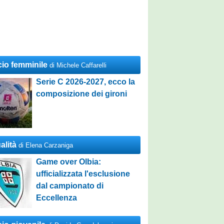
cio femminile
di Michele Caffarelli
Serie C 2026-2027, ecco la
composizione dei gironi
alità
di Elena Carzaniga
Game over Olbia:
ufficializzata l'esclusione
dal campionato di
Eccellenza