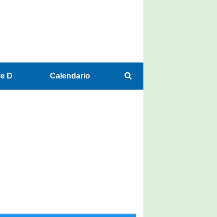
ie D
Calendario