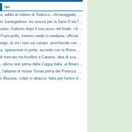
Ieri
Perugia, addio al veleno di Tedesco: «Amareggiato dalle parole di Alessandro Gaucci, mi hanno ferito umanamente»
Mercato Santegidiese: tre mosse per la Serie D tra l'ingaggio di Diakhate e due rinnovi chiave
Desenzano, Gaburro dopo il successo nel finale: «Sapevamo che avremmo sofferto, ma si è vista la voglia di vincere»
Virtus Francavilla, innesto verde in mediana: ufficiale l'arrivo del classe 2008 Gianluca Ajello
Ghiviborgo, al via i test sul campo: amichevole con il Fratres Perignano e sguardo al nuovo girone E
Perugia, operazione in porta: accordo con la Roma per il talento Zelezny
Asse di mercato tra Avellino e Catania: idea di scambio tra Cosimo Patierno e Kaleb Jimenez
Trento, ultimo test prima della Coppa Italia: al Briamasco arriva il triangolare con Südtirol e Campodarsego
Ascoli, l'allarme di mister Tomei prima del Potenza: «Mettiamoci l'elmetto, l'obiettivo è la salvezza e non dobbiamo vendere fumo!»
Cjarlins Muzane, colpo in attacco: fatta per l'arrivo di Franck Djoulou