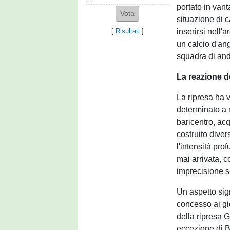
portato in van
situazione di c
inserirsi nell'
[
Risultati
]
un calcio d'an
squadra di and
La reazione de
La ripresa ha 
determinato a r
baricentro, acq
costruito dive
l'intensità pro
mai arrivata, c
imprecisione s
Un aspetto sign
concesso ai gio
della ripresa G
eccezione di Br