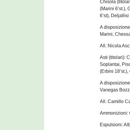
Chisola (titola
(Marini 6’st.)
6’st), Deljallisi
A disposizione
Marini, Chess
All. Nicola Asc
Asti (titolari):
Soplantai, Pisc
(Erbini 18’st.)
A disposizione:
Vanegas Bozza
All. Camillo C
Ammonizioni: Ci
Espulsioni: Alb