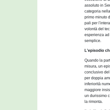
assoluto in Se
categoria nella
primo minuto de
pali per l'inte
volontà del tec
esperienza ad a
semplice.
L'episodio che
Quando la parti
misura, un epis
conclusivo del 
per doppia amm
inferiorità nu
maggiore insis
un durissimo c
la rimonta.