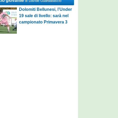
cio giovanile
di Davide Guardabascio
Dolomiti Bellunesi, l’Under
19 sale di livello: sarà nel
campionato Primavera 3