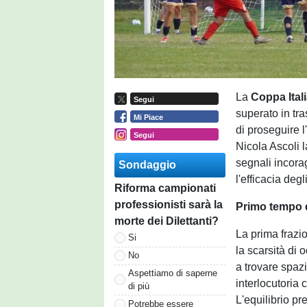
La
Coppa Ital
Segui
superato in tras
Mi Piace
di proseguire 
Segui
Nicola Ascoli 
segnali incora
Sondaggio
l'efficacia deg
Riforma campionati
professionisti sarà la
Primo tempo di
morte dei Dilettanti?
La prima frazio
Si
la scarsità di 
No
a trovare spazi
Aspettiamo di saperne
interlocutoria 
di più
L'equilibrio p
Potrebbe essere