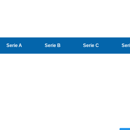
Serie A
Serie B
Serie C
Ser