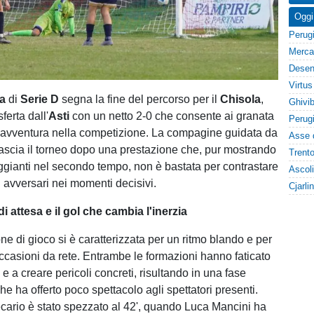
Oggi
ia
di
Serie D
segna la fine del percorso per il
Chisola
,
ferta dall'
Asti
con un netto 2-0 che consente ai granata
l'avventura nella competizione. La compagine guidata da
lascia il torneo dopo una prestazione che, pur mostrando
ggianti nel secondo tempo, non è bastata per contrastare
li avversari nei momenti decisivi.
 attesa e il gol che cambia l'inerzia
ne di gioco si è caratterizzata per un ritmo blando e per
occasioni da rete. Entrambe le formazioni hanno faticato
 e a creare pericoli concreti, risultando in una fase
che ha offerto poco spettacolo agli spettatori presenti.
recario è stato spezzato al 42', quando Luca Mancini ha