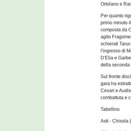
Ortolano e Rai
Per quanto rigu
primo minuto i
composta da Ci
agito Fragomen
schierati Taruc
l'ingresso di 
D'Elia e Garbell
della seconda 
Sul fronte disci
gara ha estratto
Cesari e Audis
combattuta e c
Tabellino
Asti - Chisola 