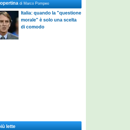
Copertina
di Marco Pompeo
Italia: quando la "questione
morale" è solo una scelta
di comodo
iù lette