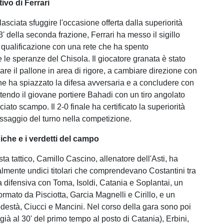
itivo di Ferrari
 lasciata sfuggire l'occasione offerta dalla superiorità
' della seconda frazione, Ferrari ha messo il sigillo
a qualificazione con una rete che ha spento
 le speranze del Chisola. Il giocatore granata è stato
lare il pallone in area di rigore, a cambiare direzione con
he ha spiazzato la difesa avversaria e a concludere con
ttendo il giovane portiere Bahadi con un tiro angolato
iato scampo. Il 2-0 finale ha certificato la superiorità
passaggio del turno nella competizione.
iche e i verdetti del campo
sta tattico, Camillo Cascino, allenatore dell'Asti, ha
ialmente undici titolari che comprendevano Costantini tra
ea difensiva con Toma, Isoldi, Catania e Soplantai, un
rmato da Pisciotta, Garcia Magnelli e Cirillo, e un
destà, Ciucci e Mancini. Nel corso della gara sono poi
 (già al 30' del primo tempo al posto di Catania), Erbini,